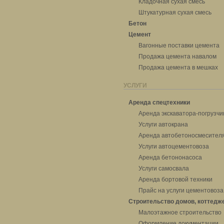
Кладочная сухая смесь
Штукатурная сухая смесь
Бетон
Цемент
Вагонные поставки цемента
Продажа цемента навалом
Продажа цемента в мешках
УСЛУГИ
Аренда спецтехники
Аренда экскаватора-погрузчи
Услуги автокрана
Аренда автобетоносмесител
Услуги автоцементовоза
Аренда бетононасоса
Услуги самосвала
Аренда бортовой техники
Прайс на услуги цементовоза
Строительство домов, коттедж
Малоэтажное строительство
Оформление документации