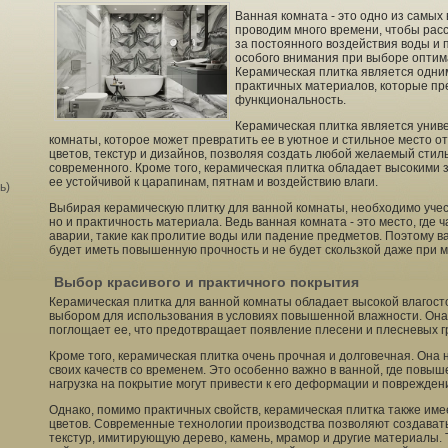
Ванная комната - это одно из самых 
проводим много времени, чтобы расс
за постоянного воздействия воды и 
особого внимания при выборе оптима
Керамическая плитка является одни
практичных материалов, которые пре
функциональность.
Керамическая плитка является унив
комнаты, которое может превратить ее в уютное и стильное место о
цветов, текстур и дизайнов, позволяя создать любой желаемый стиль
современного. Кроме того, керамическая плитка обладает высокими
ее устойчивой к царапинам, пятнам и воздействию влаги.
ь)
Выбирая керамическую плитку для ванной комнаты, необходимо учест
но и практичность материала. Ведь ванная комната - это место, где
аварии, такие как пролитие воды или падение предметов. Поэтому в
будет иметь повышенную прочность и не будет скользкой даже при м
Выбор красивого и практичного покрытия
Керамическая плитка для ванной комнаты обладает высокой влагост
выбором для использования в условиях повышенной влажности. Она 
поглощает ее, что предотвращает появление плесени и плесневых гр
Кроме того, керамическая плитка очень прочная и долговечная. Она 
своих качеств со временем. Это особенно важно в ванной, где повы
нагрузка на покрытие могут привести к его деформации и поврежден
Однако, помимо практичных свойств, керамическая плитка также им
цветов. Современные технологии производства позволяют создават
текстур, имитирующую дерево, камень, мрамор и другие материалы.