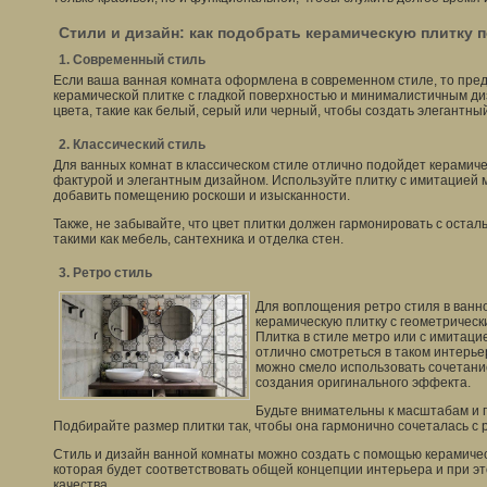
Стили и дизайн: как подобрать керамическую плитку 
1. Современный стиль
Если ваша ванная комната оформлена в современном стиле, то пре
керамической плитке с гладкой поверхностью и минималистичным д
цвета, такие как белый, серый или черный, чтобы создать элегантны
2. Классический стиль
Для ванных комнат в классическом стиле отлично подойдет керамиче
фактурой и элегантным дизайном. Используйте плитку с имитацией 
добавить помещению роскоши и изысканности.
Также, не забывайте, что цвет плитки должен гармонировать с оста
такими как мебель, сантехника и отделка стен.
3. Ретро стиль
Для воплощения ретро стиля в ванн
керамическую плитку с геометрическ
Плитка в стиле метро или с имитаци
отлично смотреться в таком интерьер
можно смело использовать сочетание
создания оригинального эффекта.
Будьте внимательны к масштабам и 
Подбирайте размер плитки так, чтобы она гармонично сочеталась с
Стиль и дизайн ванной комнаты можно создать с помощью керамичес
которая будет соответствовать общей концепции интерьера и при эт
качества.