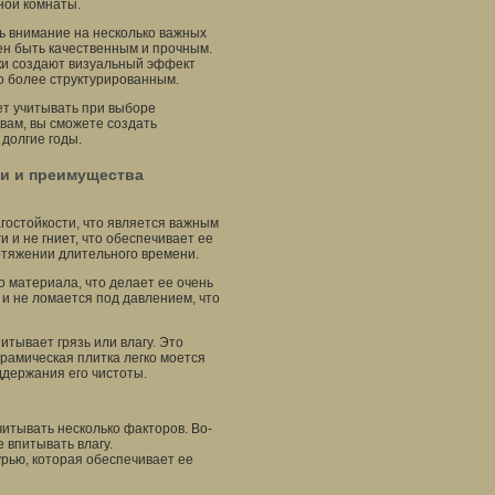
ной комнаты.
ь внимание на несколько важных
ен быть качественным и прочным.
ки создают визуальный эффект
о более структурированным.
ет учитывать при выборе
вам, вы сможете создать
 долгие годы.
ти и преимущества
гостойкости, что является важным
 и не гниет, что обеспечивает ее
отяжении длительного времени.
о материала, что делает ее очень
 и не ломается под давлением, что
итывает грязь или влагу. Это
ерамическая плитка легко моется
держания его чистоты.
итывать несколько факторов. Во-
 впитывать влагу.
рью, которая обеспечивает ее