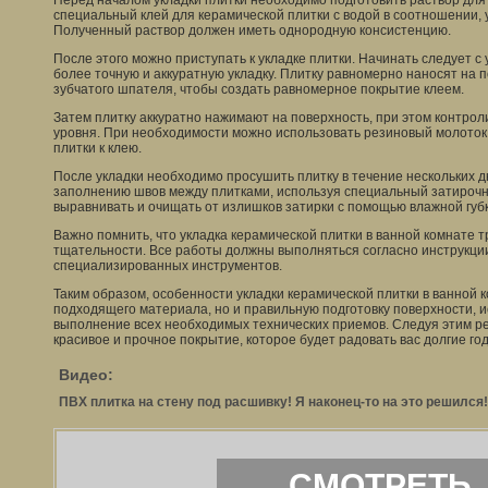
Перед началом укладки плитки необходимо подготовить раствор для
специальный клей для керамической плитки с водой в соотношении, 
Полученный раствор должен иметь однородную консистенцию.
После этого можно приступать к укладке плитки. Начинать следует с
более точную и аккуратную укладку. Плитку равномерно наносят на 
зубчатого шпателя, чтобы создать равномерное покрытие клеем.
Затем плитку аккуратно нажимают на поверхность, при этом контро
уровня. При необходимости можно использовать резиновый молоток
плитки к клею.
После укладки необходимо просушить плитку в течение нескольких д
заполнению швов между плитками, используя специальный затирочн
выравнивать и очищать от излишков затирки с помощью влажной губк
Важно помнить, что укладка керамической плитки в ванной комнате т
тщательности. Все работы должны выполняться согласно инструкци
специализированных инструментов.
Таким образом, особенности укладки керамической плитки в ванной 
подходящего материала, но и правильную подготовку поверхности, 
выполнение всех необходимых технических приемов. Следуя этим р
красивое и прочное покрытие, которое будет радовать вас долгие го
Видео:
ПВХ плитка на стену под расшивку! Я наконец-то на это решился!
СМОТРЕТЬ