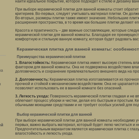
найти идеальное покрытие, которое подойдет к стилю и дизайну ван
При выборе керамической плитки для ванной комнаты стоит обратит
критериев. Во-первых, следует учитывать материал плитки. Он долж
Во-вторых, размеры плитки также имеют значение. Небольшие плит
расширения пространства, в то время как большие плитки делают ег
Красота и практичность – две важные составляющие, которые следу
керамической плитки для ванной комнаты. Благодаря ее преимущест
комфортную и стильную ванную комнату, которая будет радовать вас
Керамическая плитка для ванной комнаты: особеннос
Преимущества керамической плитки
1. Влагостойкость:
Керамическая плитка имеет высокую степень вла
фактором для ванной комнаты. Она не подвержена воздействию влаги
ка
долговечность и сохранение привлекательного внешнего вида на пр
2. Долговечность:
Керамическая плитка изготавливается из прочног
прочной и стойкой к механическим воздействиям. Она не царапается
я
позволяет использовать ее в ванной комнате без опасений.
3. Легкость ухода:
Поверхность керамической плитки гладкая и не вп
облегчает процесс уборки и чистки, делая его быстрым и простым. К
обычными моющими средствами и не требует особых усилий для под
Выбор керамической плитки для ванной
При выборе керамической плитки для ванной комнаты необходимо уч
первых, важно выбрать материал, который будет легко чиститься и не
ей
Предпочтительным вариантом является керамическая плитка с глазу
влагостойкость и легкость ухода.