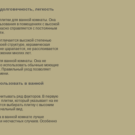
долговечность, легкость
плитки для ванной комнаты. Она
льзования в помещениях с высокой
красно справляется с постоянным
ти.
отличается высокой степенью
оей структуре, керамическая
не царапается, не расслоивается
яжении многих лет.
ля ванной комнаты. Она не
ожно использовать обычные моющие
к. Правильный уход позволяет
мени.
пользовать в ванной
читывать ряд факторов. В первую
плитки, который указывает на ее
тся выбирать плитку с высоким
ачальный вид.
а в ванной комнате лучше
 и несчастных случаев. Особенно