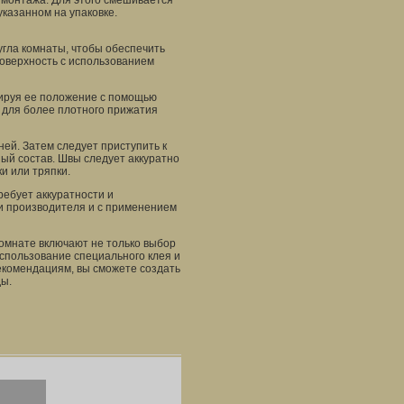
 монтажа. Для этого смешивается
указанном на упаковке.
 угла комнаты, чтобы обеспечить
поверхность с использованием
лируя ее положение с помощью
 для более плотного прижатия
ней. Затем следует приступить к
ый состав. Швы следует аккуратно
и или тряпки.
ребует аккуратности и
и производителя и с применением
комнате включают не только выбор
использование специального клея и
екомендациям, вы сможете создать
ды.