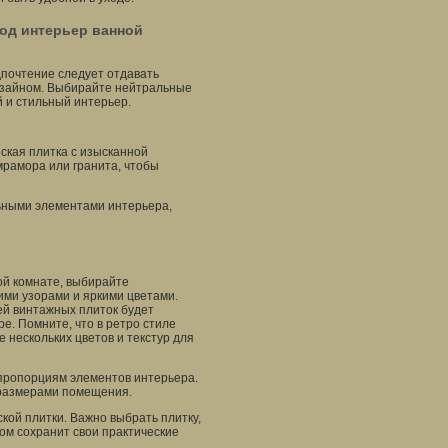
под интерьер ванной
дпочтение следует отдавать
изайном. Выбирайте нейтральные
й и стильный интерьер.
ская плитка с изысканной
мрамора или гранита, чтобы
льными элементами интерьера,
ой комнате, выбирайте
ими узорами и яркими цветами.
ей винтажных плиток будет
е. Помните, что в ретро стиле
 нескольких цветов и текстур для
пропорциям элементов интерьера.
 размерами помещения.
кой плитки. Важно выбрать плитку,
ом сохранит свои практические