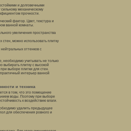
гостойкими и долговечными
у сильному механическому
эффициентом прочности.
ческий фактор. Цвет, текстура и
ром ванной комнаты.
ального увеличения пространства
 стен, можно использовать плитку
а нейтральных оттенков с
е, необходимо учитывать не только
о выбирать плитку с высокой
 при выборе плитки для стен.
 практичный интерьер ванной
нности и техника
ется в том, что это помещение
анием воды. Поэтому при выборе
стойчивость к воздействию влаги.
необходимо удалить предыдущее
 пол для обеспечения ровного и