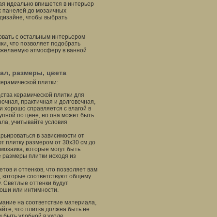
ая идеально впишется в интерьер
х панелей до мозаичных
дизайне, чтобы выбрать
ровать с остальным интерьером
ки, что позволяет подобрать
т желаемую атмосферу в ванной
ал, размеры, цвета
керамической плитки:
ства керамической плитки для
очная, практичная и долговечная,
и хорошо справляется с влагой в
упной по цене, но она может быть
ала, учитывайте условия
рьироваться в зависимости от
т плитку размером от 30x30 см до
мозаика, которые могут быть
 размеры плитки исходя из
тов и оттенков, что позволяет вам
, которые соответствуют общему
 Светлые оттенки будут
коши или интимности.
мание на соответствие материала,
йте, что плитка должна быть не
и быть удобной в уходе.