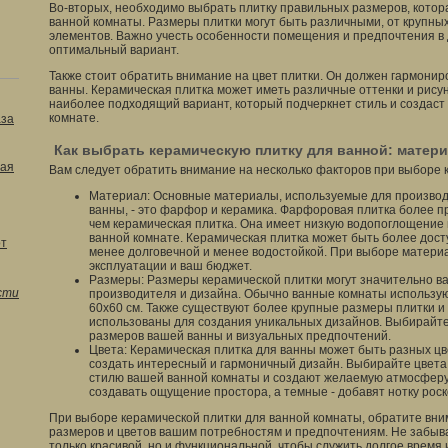
Во-вторых, необходимо выбрать плитку правильных размеров, котор
ванной комнаты. Размеры плитки могут быть различными, от крупны
элементов. Важно учесть особенности помещения и предпочтения в 
оптимальный вариант.
Также стоит обратить внимание на цвет плитки. Он должен гармони
ванны. Керамическая плитка может иметь различные оттенки и рисун
наиболее подходящий вариант, который подчеркнет стиль и создас
комнате.
аза
Как выбрать керамическую плитку для ванной: матери
ая
Вам следует обратить внимание на несколько факторов при выборе 
Материал: Основные материалы, используемые для производ
ванны, - это фарфор и керамика. Фарфоровая плитка более пр
чем керамическая плитка. Она имеет низкую водопоглощение 
ванной комнате. Керамическая плитка может быть более дост
от
менее долговечной и менее водостойкой. При выборе матери
эксплуатации и ваш бюджет.
Размеры: Размеры керамической плитки могут значительно ва
сти
производителя и дизайна. Обычно ванные комнаты использую
60x60 см. Также существуют более крупные размеры плитки и 
использованы для создания уникальных дизайнов. Выбирайте
размеров вашей ванны и визуальных предпочтений.
Цвета: Керамическая плитка для ванны может быть разных цве
создать интересный и гармоничный дизайн. Выбирайте цвета
стилю вашей ванной комнаты и создают желаемую атмосферу.
создавать ощущение простора, а темные - добавят нотку рос
При выборе керамической плитки для ванной комнаты, обратите вни
размеров и цветов вашим потребностям и предпочтениям. Не забыва
только красивой, но и функциональной, чтобы служить долгое время 