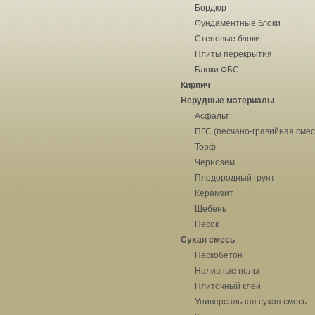
Бордюр
Фундаментные блоки
Стеновые блоки
Плиты перекрытия
Блоки ФБС
Кирпич
Нерудные материалы
Асфальт
ПГС (песчано-гравийная смес
Торф
Чернозем
Плодородный грунт
Керамзит
Щебень
Песок
Сухая смесь
Пескобетон
Наливные полы
Плиточный клей
Универсальная сухая смесь