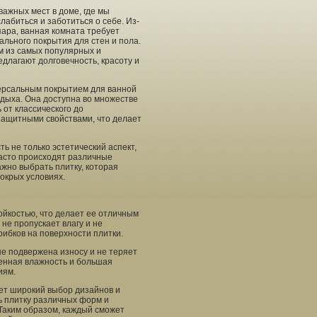
важных мест в доме, где мы
лабиться и заботиться о себе. Из-
пара, ванная комната требует
льного покрытия для стен и пола.
м из самых популярных и
длагают долговечность, красоту и
ерсальным покрытием для ванной
тдыха. Она доступна во множестве
 от классического до
 защитными свойствами, что делает
ь не только эстетический аспект,
 часто происходят различные
ажно выбрать плитку, которая
окрых условиях.
ойкостью, что делает ее отличным
не пропускает влагу и не
ибков на поверхности плитки.
не подвержена износу и не теряет
шенная влажность и большая
иям.
еет широкий выбор дизайнов и
ь плитку различных форм и
 Таким образом, каждый сможет