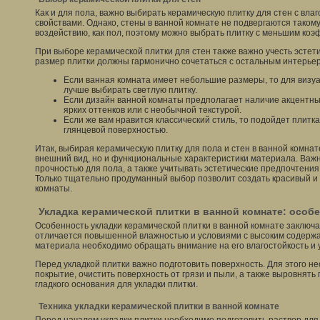
Как и для пола, важно выбирать керамическую плитку для стен с вла
свойствами. Однако, стены в ванной комнате не подвергаются таком
воздействию, как пол, поэтому можно выбрать плитку с меньшим ко
При выборе керамической плитки для стен также важно учесть эстети
размер плитки должны гармонично сочетаться с остальным интерье
Если ванная комната имеет небольшие размеры, то для визу
лучше выбирать светлую плитку.
Если дизайн ванной комнаты предполагает наличие акцентных
ярких оттенков или с необычной текстурой.
Если же вам нравится классический стиль, то подойдет плитк
глянцевой поверхностью.
Итак, выбирая керамическую плитку для пола и стен в ванной комнат
внешний вид, но и функциональные характеристики материала. Важн
прочностью для пола, а также учитывать эстетические предпочтения
Только тщательно продуманный выбор позволит создать красивый и
комнаты.
Укладка керамической плитки в ванной комнате: особе
Особенность укладки керамической плитки в ванной комнате заключа
отличается повышенной влажностью и условиями с высоким содерж
материала необходимо обращать внимание на его влагостойкость и у
Перед укладкой плитки важно подготовить поверхность. Для этого 
покрытие, очистить поверхность от грязи и пыли, а также выровнять
гладкого основания для укладки плитки.
Техника укладки керамической плитки в ванной комнате