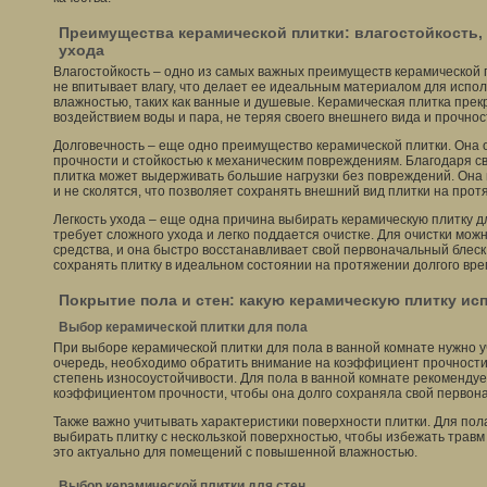
Преимущества керамической плитки: влагостойкость, 
ухода
Влагостойкость – одно из самых важных преимуществ керамической 
не впитывает влагу, что делает ее идеальным материалом для испо
влажностью, таких как ванные и душевые. Керамическая плитка пре
воздействием воды и пара, не теряя своего внешнего вида и прочнос
Долговечность – еще одно преимущество керамической плитки. Она 
прочности и стойкостью к механическим повреждениям. Благодаря св
плитка может выдерживать большие нагрузки без повреждений. Она 
и не сколятся, что позволяет сохранять внешний вид плитки на прот
Легкость ухода – еще одна причина выбирать керамическую плитку д
требует сложного ухода и легко поддается очистке. Для очистки м
средства, и она быстро восстанавливает свой первоначальный блес
сохранять плитку в идеальном состоянии на протяжении долгого вре
Покрытие пола и стен: какую керамическую плитку ис
Выбор керамической плитки для пола
При выборе керамической плитки для пола в ванной комнате нужно у
очередь, необходимо обратить внимание на коэффициент прочности 
степень износоустойчивости. Для пола в ванной комнате рекомендуе
коэффициентом прочности, чтобы она долго сохраняла свой первон
Также важно учитывать характеристики поверхности плитки. Для пол
выбирать плитку с нескользкой поверхностью, чтобы избежать травм
это актуально для помещений с повышенной влажностью.
Выбор керамической плитки для стен