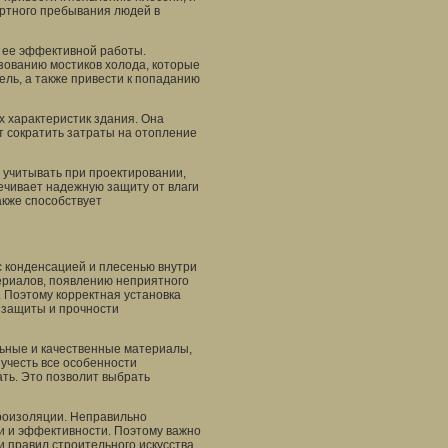
ортного пребывания людей в
 ее эффективной работы.
зованию мостиков холода, которые
ель, а также привести к попаданию
 характеристик здания. Она
ет сократить затраты на отопление
 учитывать при проектировании,
ечивает надежную защиту от влаги
акже способствует
 конденсацией и плесенью внутри
ериалов, появлению неприятного
. Поэтому корректная установка
 защиты и прочности
ьные и качественные материалы,
учесть все особенности
ать. Это позволит выбрать
ароизоляции. Неправильно
и и эффективности. Поэтому важно
 правил строительного искусства.