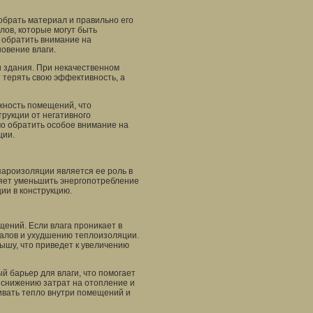
брать материал и правильно его
ов, которые могут быть
 обратить внимание на
овение влаги.
и здания. При некачественном
терять свою эффективность, а
жность помещений, что
рукции от негативного
мо обратить особое внимание на
ции.
пароизоляции является ее роль в
яет уменьшить энергопотребление
ии в конструкцию.
ений. Если влага проникает в
иалов и ухудшению теплоизоляции.
рышу, что приведет к увеличению
 барьер для влаги, что помогает
 снижению затрат на отопление и
ивать тепло внутри помещений и