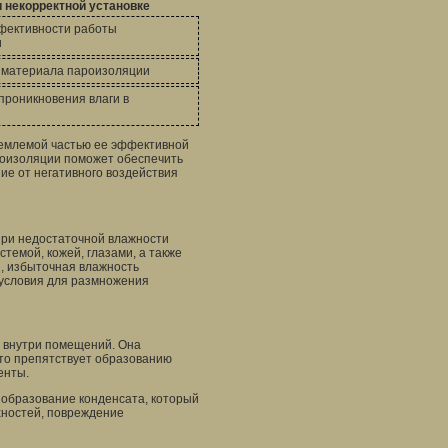
 некорректной установке
фективности работы
и
 материала пароизоляции
проникновения влаги в
ъемлемой частью ее эффективной
роизоляции поможет обеспечить
ие от негативного воздействия
При недостаточной влажности
стемой, кожей, глазами, а также
ы, избыточная влажность
 условия для размножения
 внутри помещений. Она
что препятствует образованию
енты.
 образование конденсата, который
хностей, повреждение