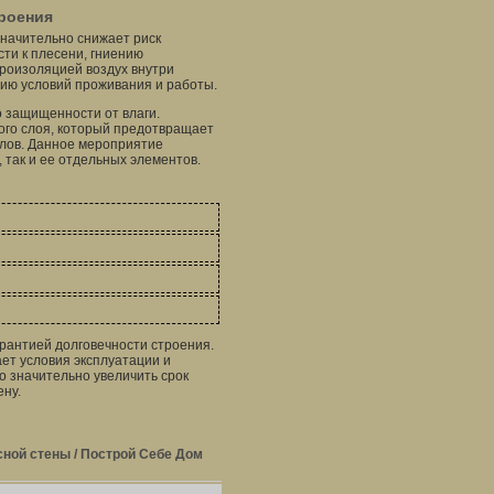
роения
значительно снижает риск
ти к плесени, гниению
роизоляцией воздух внутри
нию условий проживания и работы.
 защищенности от влаги.
ого слоя, который предотвращает
алов. Данное мероприятие
 так и ее отдельных элементов.
рантией долговечности строения.
ет условия эксплуатации и
 значительно увеличить срок
ену.
ой стены / Построй Себе Дом