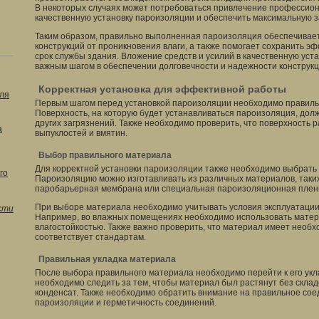
В некоторых случаях может потребоваться привлечение профессион
качественную установку пароизоляции и обеспечить максимальную за
Таким образом, правильно выполненная пароизоляция обеспечивае
конструкций от проникновения влаги, а также помогает сохранить э
срок службы здания. Вложение средств и усилий в качественную уст
важным шагом в обеспечении долговечности и надежности конструкц
Корректная установка для эффективной работы
ля
Первым шагом перед установкой пароизоляции необходимо правильн
Поверхность, на которую будет устанавливаться пароизоляция, долж
других загрязнений. Также необходимо проверить, что поверхность 
а
выпуклостей и вмятин.
Выбор правильного материала
Для корректной установки пароизоляции также необходимо выбрать
го
Пароизоляцию можно изготавливать из различных материалов, таких
паробарьерная мембрана или специальная пароизоляционная плен
При выборе материала необходимо учитывать условия эксплуатации
сти
Например, во влажных помещениях необходимо использовать мате
влагостойкостью. Также важно проверить, что материал имеет необ
соответствует стандартам.
Правильная укладка материала
После выбора правильного материала необходимо перейти к его укл
необходимо следить за тем, чтобы материал был растянут без складо
конденсат. Также необходимо обратить внимание на правильное со
пароизоляции и герметичность соединений.