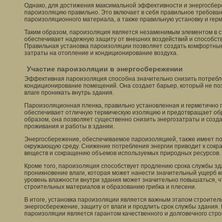
Однако, для достижения максимальной эффективности и энергосбер
пароизоляцию правильно. Это включает в себя правильное требован
пароизоляционного материала, а также правильную установку и гер
Таким образом, пароизоляция является незаменимым элементом в с
обеспечивает надежную защиту от внешних воздействий и способст
Правильная установка пароизоляции позволяет создать комфортные
затраты на отопление и кондиционирование воздуха.
Участие пароизоляции в энергосбережении
Эффективная пароизоляция способна значительно снизить потребле
кондиционирование помещений. Она создает барьер, который не по
влаге проникать внутрь здания.
Пароизоляционная пленка, правильно установленная и герметично п
обеспечивает отличную термическую изоляцию и предотвращает обр
образом, она позволяет существенно снизить энергозатраты и созд
проживания и работы в здании.
Энергосбережение, обеспечиваемое пароизоляцией, также имеет п
окружающую среду. Снижение потребления энергии приводит к сок
веществ и сокращению объемов используемых природных ресурсов.
Кроме того, пароизоляция способствует продлению срока службы з
проникновение влаги, которая может нанести значительный ущерб к
уровень влажности внутри здания может значительно повышаться, ч
строительных материалов и образованию грибка и плесени.
В итоге, установка пароизоляции является важным этапом строител
энергосбережение, защиту от влаги и продлить срок службы здания
пароизоляции является гарантом качественного и долговечного стро