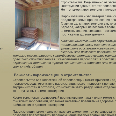
строительства. Ведь именно от этог
конструкции здания, его теплоизоля
Но что такое пароизоляция и почему
Пароизоляция – это материал или с
предотвращения проникновения влаг
Главная цель пароизоляции заключа
барьера, который не позволит влаге 
элементы здания, сохраняя тем сам
протяжении долгого времени.
Наличие качественной пароизоляц
проникновение влаги в конструкцию 
ь)
уменьшить риск возникновения мно
очередь, это помогает избежать по
которые могут привести к преждевременному разрушению материа
правильно смонтированная и качественная пароизоляция обеспеч
образования конденсата и риска возникновения коррозии, что по
срок службы здания.
Важность пароизоляции в строительстве
Строительство без качественной пароизоляции может привести к ря
первую очередь, отсутствие пароизоляции может привести к появле
внутренних стен и потолков, что может вызвать разрушение отдело
конструктивных элементов здания.
Кроме того, неконтролируемый проникновение пара и влаги может с
грибковых заболеваний, что может негативно повлиять на здоровье
работающих в данном помещении.
Пароизоляция также является важным элементом при регулировани
позволяет предотвратить перенасыщение воздуха влагой, что может