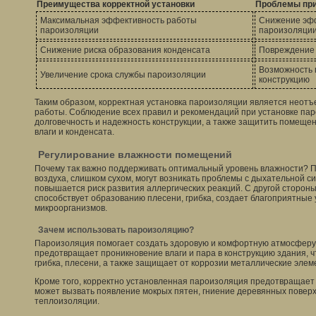
Преимущества корректной установки
Проблемы при
Максимальная эффективность работы
Снижение эф
пароизоляции
пароизоляци
Снижение риска образования конденсата
Повреждение
Возможность 
Увеличение срока службы пароизоляции
конструкцию
Таким образом, корректная установка пароизоляции является неот
работы. Соблюдение всех правил и рекомендаций при установке па
долговечность и надежность конструкции, а также защитить помещен
влаги и конденсата.
Регулирование влажности помещений
Почему так важно поддерживать оптимальный уровень влажности? 
воздуха, слишком сухом, могут возникать проблемы с дыхательной си
повышается риск развития аллергических реакций. С другой сторон
способствует образованию плесени, грибка, создает благоприятные
микроорганизмов.
Зачем использовать пароизоляцию?
Пароизоляция помогает создать здоровую и комфортную атмосферу
предотвращает проникновение влаги и пара в конструкцию здания, 
грибка, плесени, а также защищает от коррозии металлические элем
Кроме того, корректно установленная пароизоляция предотвращает
может вызвать появление мокрых пятен, гниение деревянных повер
теплоизоляции.