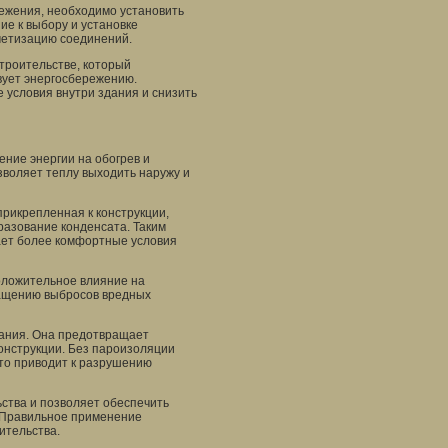
ежения, необходимо установить
ие к выбору и установке
метизацию соединений.
троительстве, который
вует энергосбережению.
 условия внутри здания и снизить
ние энергии на обогрев и
зволяет теплу выходить наружу и
рикрепленная к конструкции,
азование конденсата. Таким
ает более комфортные условия
оложительное влияние на
ращению выбросов вредных
дания. Она предотвращает
онструкции. Без пароизоляции
то приводит к разрушению
ьства и позволяет обеспечить
. Правильное применение
ительства.