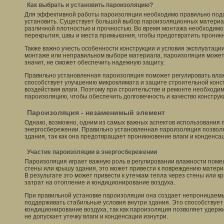
Как выбрать и установить пароизоляцию?
Для эффективной работы пароизоляции необходимо правильно подо
установить. Существует большой выбор пароизоляционных материал
различной плотностью и прочностью. Во время монтажа необходимо
перекрытия, швы и места примыкания, чтобы предотвратить проникн
Также важно учесть особенности конструкции и условия эксплуатаци
монтаже или неправильном выборе материала, пароизоляция может 
значит, не сможет обеспечить надежную защиту.
Правильно установленная пароизоляция поможет регулировать вла
способствует улучшению микроклимата и защите строительной конст
воздействия влаги. Поэтому при строительстве и ремонте необходи
пароизоляцию, чтобы обеспечить долговечность и качество конструк
Пароизоляция - незаменимый элемент
Однако, возможно, одним из самых важных аспектов использования 
энергосбережении. Правильно установленная пароизоляция позвол
здания, так как она предотвращает проникновение влаги и конденсац
Участие пароизоляции в энергосбережении
Пароизоляция играет важную роль в регулировании влажности помещ
стены или крышу здания, это может привести к повреждению матер
В результате это может привести к утечкам тепла через стены или к
затрат на отопление и кондиционирование воздуха.
При правильной установке пароизоляции она создает непроницаемый
поддерживать стабильные условия внутри здания. Это способствует
кондиционирование воздуха, так как пароизоляция позволяет удерж
не допускает утечку влаги и конденсации изнутри.