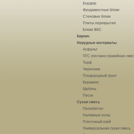
Бордюр
Фундаментные блоки
Стеновые блоки
Плиты перекрытия
Блоки ФБС
Кирпич
Нерудные материалы
Асфальт
ПГС (песчано-гравийная смес
Торф
Чернозем
Плодородный грунт
Керамзит
Щебень
Песок
Сухая смесь
Пескобетон
Наливные полы
Плиточный клей
Универсальная сухая смесь