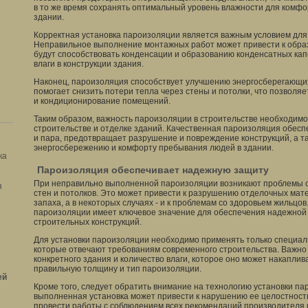
в то же время сохранять оптимальный уровень влажности для комф
здании.
Корректная установка пароизоляции является важным условием для
Неправильное выполнение монтажных работ может привести к обра
будут способствовать конденсации и образованию конденсатных кап
влаги в конструкции здания.
Наконец, пароизоляция способствует улучшению энергосберегающих
помогает снизить потери тепла через стены и потолки, что позволя
и кондиционирование помещений.
Таким образом, важность пароизоляции в строительстве необходимо
строительстве и отделке зданий. Качественная пароизоляция обесп
и пара, предотвращает разрушение и повреждение конструкций, а т
энергосбережению и комфорту пребывания людей в здании.
ка
Пароизоляция обеспечивает надежную защиту
При неправильно выполненной пароизоляции возникают проблемы с
я
стен и потолков. Это может привести к разрушению отделочных мат
запаха, а в некоторых случаях - и к проблемам со здоровьем жильцов
пароизоляции имеет ключевое значение для обеспечения надежной
строительных конструкций.
Для установки пароизоляции необходимо применять только специал
которые отвечают требованиям современного строительства. Важно 
конкретного здания и количество влаги, которое оно может накаплив
правильную толщину и тип пароизоляции.
ей
Кроме того, следует обратить внимание на технологию установки п
выполненная установка может привести к нарушению ее целостност
провести работы с соблюдением всех рекомендаций производителя и