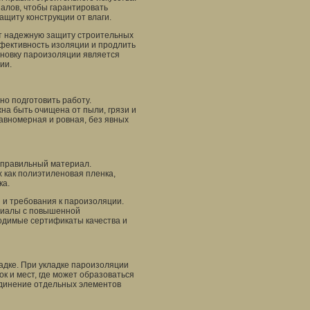
алов, чтобы гарантировать
щиту конструкции от влаги.
т надежную защиту строительных
ффективность изоляции и продлить
ановку пароизоляции является
ии.
о подготовить работу.
на быть очищена от пыли, грязи и
равномерная и ровная, без явных
 правильный материал.
 как полиэтиленовая пленка,
ка.
 и требования к пароизоляции.
риалы с повышенной
ходимые сертификаты качества и
адке. При укладке пароизоляции
к и мест, где может образоваться
единение отдельных элементов