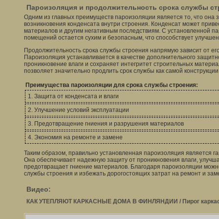
Пароизоляция и продолжительность срока службы ст
Одним из главных преимуществ пароизоляции является то, что она 
возникновения конденсата внутри строения. Конденсат может привес
материалов и другим негативным последствиям. С установленной па
помещений остается сухим и безопасным, что способствует улучше
Продолжительность срока службы строения напрямую зависит от его
Пароизоляция устанавливается в качестве дополнительного защитн
проникновение влаги и сохраняет интегритет строительных матери
позволяет значительно продлить срок службы как самой конструкции,
Преимущества пароизоляции для срока службы строения:
1. Защита от конденсата и влаги
2. Улучшение условий эксплуатации
3. Предотвращение гниения и разрушения материалов
4. Экономия на ремонте и замене
Таким образом, правильно установленная пароизоляция является га
Она обеспечивает надежную защиту от проникновения влаги, улучша
предотвращает гниение материалов. Благодаря пароизоляции можно
службы строения и избежать дорогостоящих затрат на ремонт и зам
Видео:
КАК УТЕПЛЯЮТ КАРКАСНЫЕ ДОМА В ФИНЛЯНДИИ / Пирог каркасн