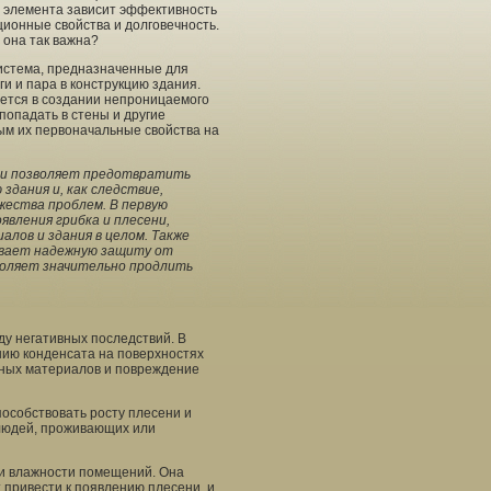
о элемента зависит эффективность
ционные свойства и долговечность.
 она так важна?
истема, предназначенные для
и и пара в конструкцию здания.
ется в создании непроницаемого
попадать в стены и другие
ым их первоначальные свойства на
ии позволяет предотвратить
здания и, как следствие,
жества проблем. В первую
явления грибка и плесени,
лов и здания в целом. Также
ивает надежную защиту от
зволяет значительно продлить
ду негативных последствий. В
нию конденсата на поверхностях
чных материалов и повреждение
пособствовать росту плесени и
 людей, проживающих или
и влажности помещений. Она
 привести к появлению плесени, и