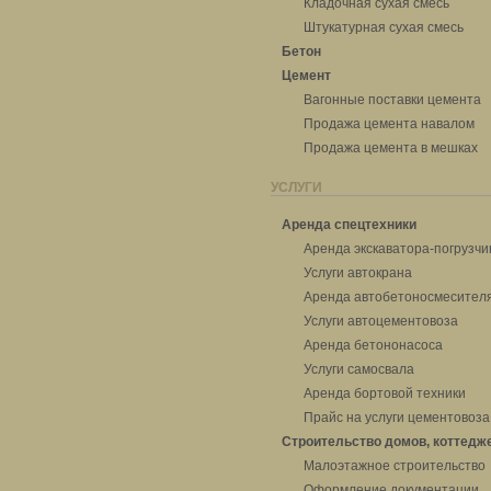
Кладочная сухая смесь
Штукатурная сухая смесь
Бетон
Цемент
Вагонные поставки цемента
Продажа цемента навалом
Продажа цемента в мешках
УСЛУГИ
Аренда спецтехники
Аренда экскаватора-погрузчи
Услуги автокрана
Аренда автобетоносмесител
Услуги автоцементовоза
Аренда бетононасоса
Услуги самосвала
Аренда бортовой техники
Прайс на услуги цементовоза
Строительство домов, коттедж
Малоэтажное строительство
Оформление документации