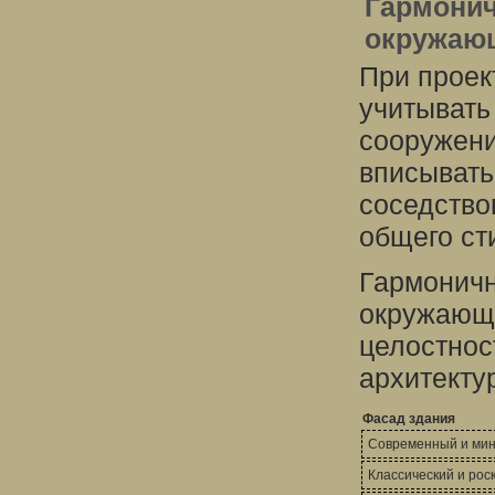
Гармонич
окружающ
При проек
учитывать
сооружени
вписывать
соседство
общего ст
Гармоничн
окружающе
целостнос
архитекту
Фасад здания
Современный и мин
Классический и ро