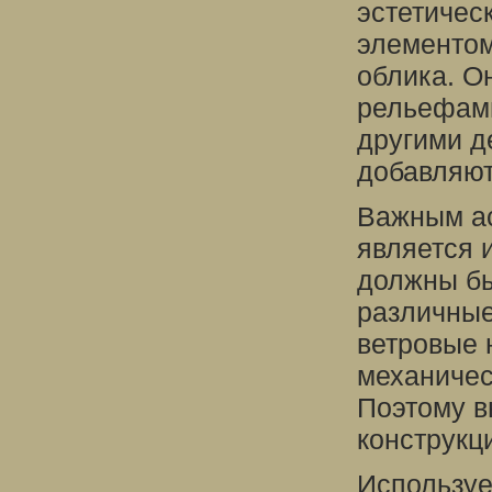
эстетичес
элементом
облика. О
рельефам
другими д
добавляют
Важным ас
является 
должны б
различные
ветровые 
механичес
Поэтому в
конструкц
Используе