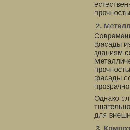
естествен
прочность
2. Металл
Современн
фасады из
зданиям с
Металлич
прочность
фасады со
прозрачно
Однако сл
тщательно
для внешн
3. Компо