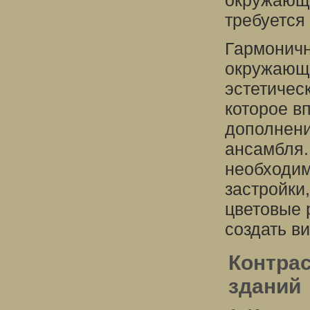
окружающу
требуется
Гармоничн
окружающе
эстетичес
которое в
дополнени
ансамбля.
необходим
застройки
цветовые 
создать в
Контра
зданий