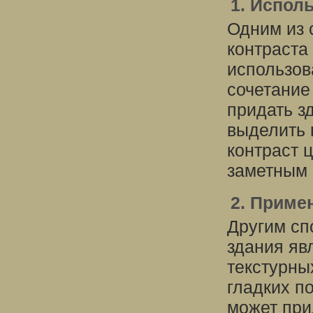
1. Испол
Одним из 
контраста
использов
сочетание
придать з
выделить 
контраст 
заметным
2. Приме
Другим сп
здания яв
текстурны
гладких п
может при