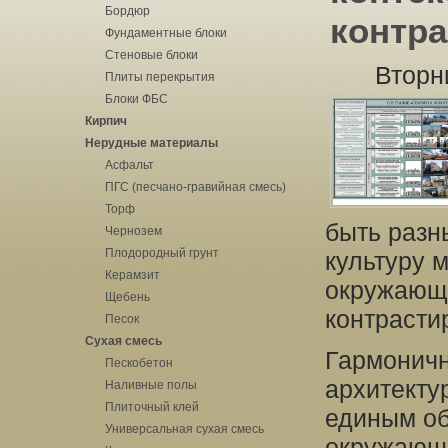
Бордюр
контра
Фундаментные блоки
Стеновые блоки
Вторн
Плиты перекрытия
Блоки ФБС
Кирпич
Нерудные материалы
Асфальт
ПГС (песчано-гравийная смесь)
Торф
быть разн
Чернозем
Плодородный грунт
культуру 
Керамзит
окружающе
Щебень
контрастир
Песок
Сухая смесь
Гармоничн
Пескобетон
архитекту
Наливные полы
Плиточный клей
единым об
Универсальная сухая смесь
окружающи