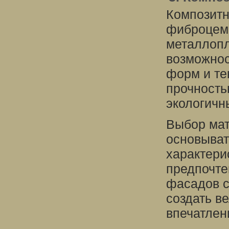
Композитн
фиброцеме
металлопл
возможнос
форм и те
прочность
экологичн
Выбор мат
основыват
характери
предпочте
фасадов с
создать в
впечатлен