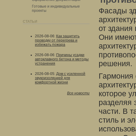
Готовые и индивидуальные
Фасады зд
проекты
архитекту
СТАТЬИ
от здания
Они имеют
2026-08-06
:
Как защитить
проводку от перегрева и
архитекту
избежать пожара
противопо
2026-08-06
:
Причины усадки
автоклавного бетона и методы
решения.
устранения
2026-08-05
:
Дом с усиленной
Гармония 
звукоизоляцией для
комфортной жизни
архитекту
которое у
Все новости
разделяя 
части. В 
стиль и э
использов