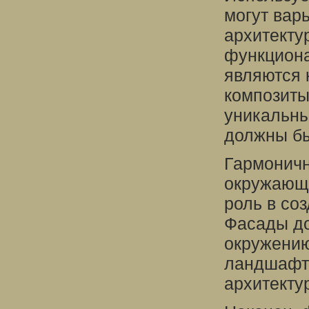
могут вар
архитектур
функцион
являются 
композиты
уникальны
должны бы
Гармоничн
окружающе
роль в со
Фасады до
окружению
ландшафто
архитекту