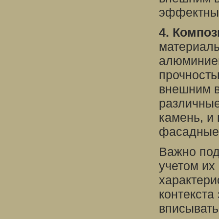
эффектный
4. Компо
материалы
алюминиев
прочность
внешним в
различные
камень, и
фасадные
Важно под
учетом их
характерис
контекста
вписывать