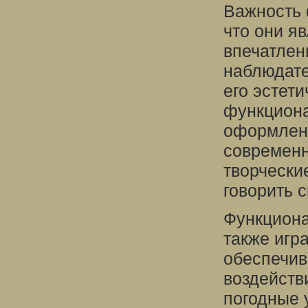
Важность 
что они я
впечатлен
наблюдате
его эстет
функциона
оформлены
современн
творчески
говорить 
Функциона
также игр
обеспечив
воздейств
погодные 