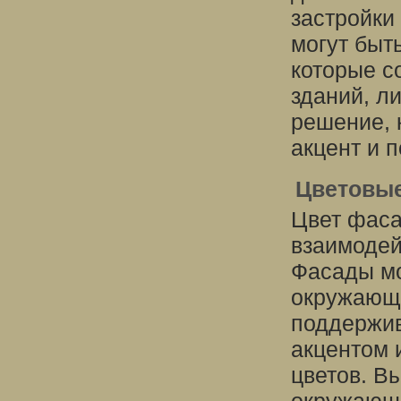
застройки
могут быт
которые с
зданий, л
решение, 
акцент и 
Цветовы
Цвет фаса
взаимодей
Фасады мо
окружающе
поддержив
акцентом 
цветов. В