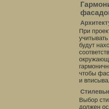
Гармон
фасадо
Архитект
При проек
учитывать
будут нах
соответст
окружающе
гармоничн
чтобы фас
и вписыва
Стилевы
Выбор сти
должен ос