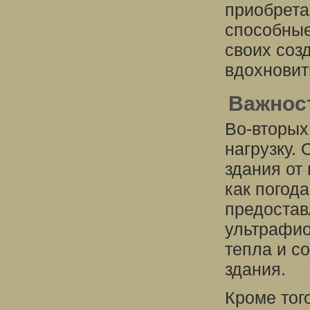
приобрета
способные
своих созд
вдохновить
Важност
Во-вторых
нагрузку.
здания от
как погод
предостав
ультрафио
тепла и с
здания.
Кроме тог