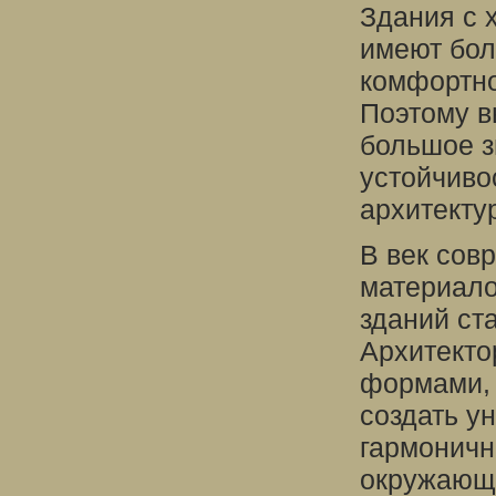
Здания с
имеют бол
комфортно
Поэтому в
большое з
устойчиво
архитекту
В век сов
материало
зданий ст
Архитекто
формами, 
создать у
гармоничн
окружающе