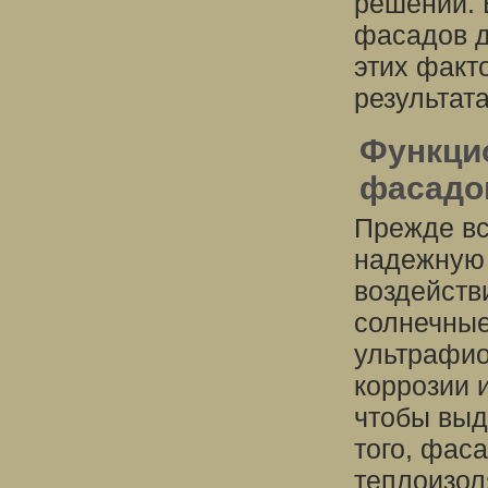
решений. 
фасадов д
этих факт
результата
Функци
фасадо
Прежде вс
надежную 
воздействи
солнечные
ультрафио
коррозии 
чтобы выд
того, фас
теплоизол