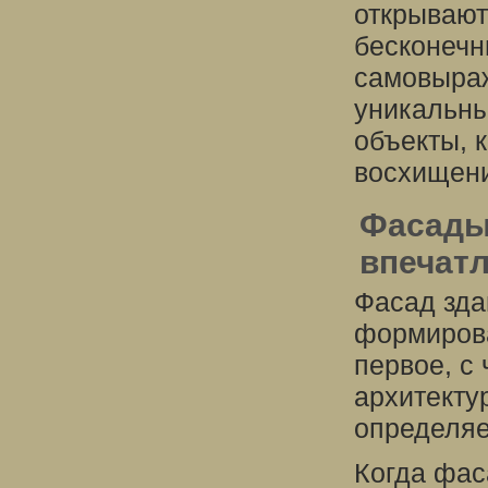
открывают
бесконечн
самовыраж
уникальны
объекты, 
восхищени
Фасады
впечат
Фасад зда
формирова
первое, с 
архитекту
определяе
Когда фас