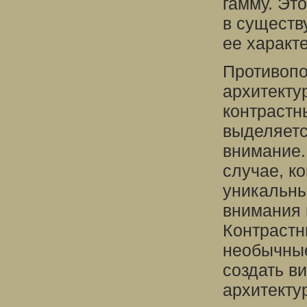
гамму. Эт
в существ
ее характ
Противопо
архитектур
контрастн
выделяетс
внимание.
случае, к
уникальны
внимания 
Контрастн
необычные
создать в
архитекту