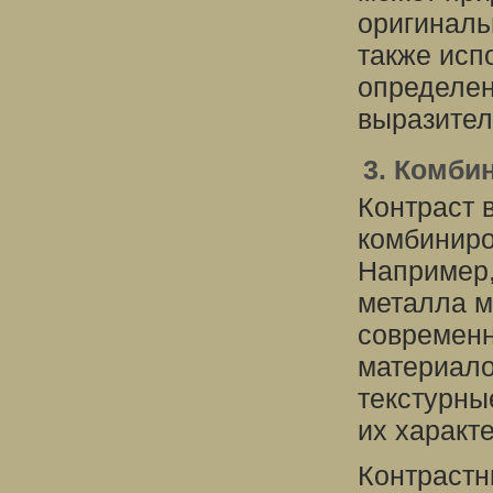
оригиналь
также исп
определен
выразител
3. Комби
Контраст 
комбиниро
Например,
металла м
современн
материало
текстурны
их характ
Контрастн