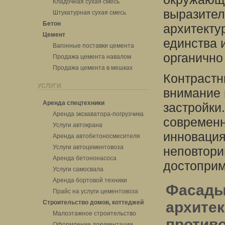
Кладочная сухая смесь
выразител
Штукатурная сухая смесь
Бетон
архитекту
Цемент
единства 
Вагонные поставки цемента
органично
Продажа цемента навалом
Продажа цемента в мешках
Контрастн
УСЛУГИ
внимание
Аренда спецтехники
застройки
Аренда экскаватора-погрузчика
современн
Услуги автокрана
инновация
Аренда автобетоносмесителя
Услуги автоцементовоза
неповтори
Аренда бетононасоса
достоприм
Услуги самосвала
Аренда бортовой техники
Фасады 
Прайс на услуги цементовоза
Строительство домов, коттеджей
архитек
Малоэтажное строительство
против
Оформление документации