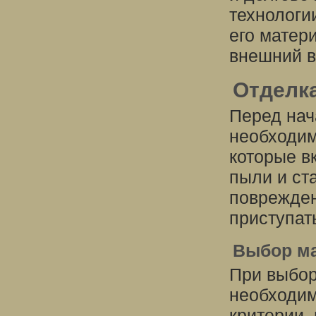
технологи
его матер
внешний в
Отделка
Перед нач
необходим
которые в
пыли и ст
поврежден
приступат
Выбор ма
При выбор
необходим
критерии,