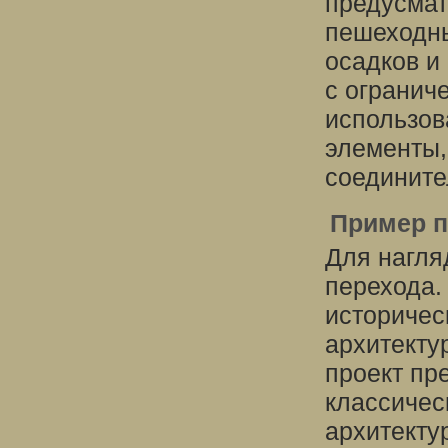
предусмат
пешеходны
осадков и
с огранич
использов
элементы,
соедините
Пример п
Для нагля
перехода.
историческ
архитекту
проект пр
классичес
архитекту