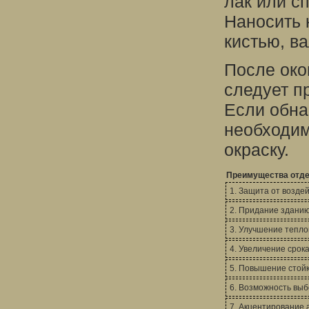
лак или с
Наносить 
кистью, в
После око
следует п
Если обна
необходим
окраску.
Преимущества отде
1. Защита от возде
2. Придание зданию
3. Улучшение тепл
4. Увеличение срок
5. Повышение стой
6. Возможность вы
7. Акцентирование 