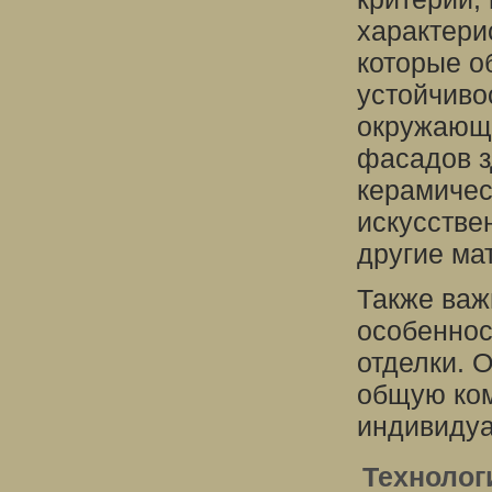
характери
которые о
устойчиво
окружающе
фасадов з
керамичес
искусстве
другие ма
Также важ
особеннос
отделки. 
общую ком
индивидуа
Технолог