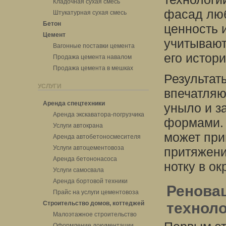
Кладочная сухая смесь
фасад люб
Штукатурная сухая смесь
Бетон
ценность 
Цемент
учитывают
Вагонные поставки цемента
его истор
Продажа цемента навалом
Продажа цемента в мешках
Результат
УСЛУГИ
впечатляю
Аренда спецтехники
уныло и з
Аренда экскаватора-погрузчика
формами. 
Услуги автокрана
может при
Аренда автобетоносмесителя
Услуги автоцементовоза
притяжени
Аренда бетононасоса
нотку в о
Услуги самосвала
Аренда бортовой техники
Ренова
Прайс на услуги цементовоза
Строительство домов, коттеджей
технол
Малоэтажное строительство
Оформление документации