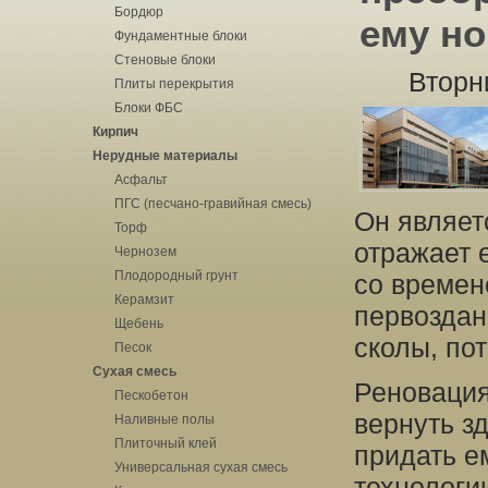
Бордюр
ему н
Фундаментные блоки
Стеновые блоки
Вторн
Плиты перекрытия
Блоки ФБС
Кирпич
Нерудные материалы
Асфальт
ПГС (песчано-гравийная смесь)
Он являет
Торф
отражает 
Чернозем
Плодородный грунт
со времен
Керамзит
первоздан
Щебень
сколы, пот
Песок
Сухая смесь
Реновация
Пескобетон
вернуть з
Наливные полы
Плиточный клей
придать е
Универсальная сухая смесь
технологи