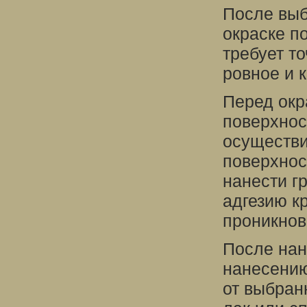
После выб
окраске п
требует то
ровное и 
Перед окр
поверхнос
осуществи
поверхнос
нанести г
адгезию к
проникнов
После нан
нанесению
от выбран