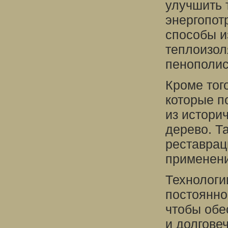
улучшить 
энергопот
способы и
теплоизол
пенополис
Кроме тог
которые п
из истори
дерево. Т
реставрац
применени
Технологи
постоянно
чтобы обе
и долгове