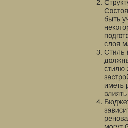
Структ
Состоя
быть у
некото
подгот
слоя м
Стиль 
должны
стилю 
застро
иметь 
влиять
Бюджет
зависи
ренова
могут 