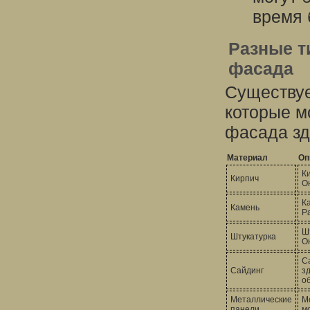
время 
Разные т
фасада
Существуе
которые м
фасада зд
Материал
Оп
К
Кирпич
О
К
Камень
Р
Ш
Штукатурка
О
С
Сайдинг
з
о
Металлические
М
панели
м