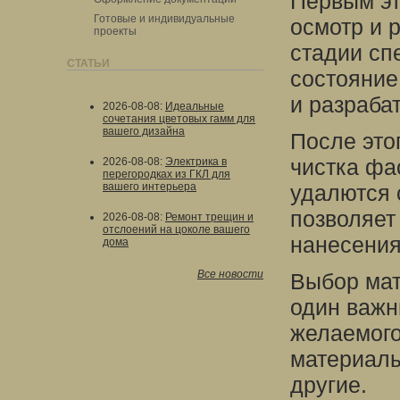
Первым эт
Готовые и индивидуальные
осмотр и 
проекты
стадии сп
СТАТЬИ
состояние
и разраба
2026-08-08
:
Идеальные
сочетания цветовых гамм для
вашего дизайна
После это
чистка фа
2026-08-08
:
Электрика в
перегородках из ГКЛ для
вашего интерьера
удалются 
позволяет
2026-08-08
:
Ремонт трещин и
отслоений на цоколе вашего
нанесения
дома
Все новости
Выбор мат
один важн
желаемого
материалы
другие.