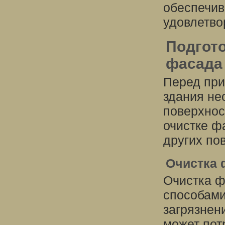
обеспечив
удовлетво
Подгото
фасада
Перед при
здания не
поверхнос
очистке ф
других по
Очистка 
Очистка ф
способами
загрязнен
может пот