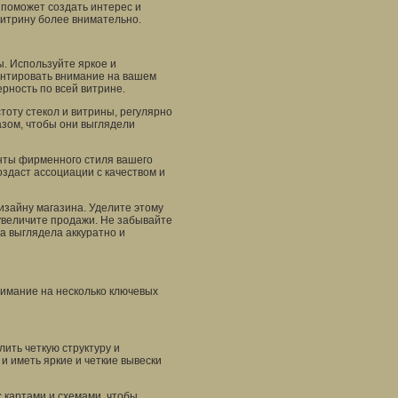
 поможет создать интерес и
витрину более внимательно.
. Используйте яркое и
ентировать внимание на вашем
рность по всей витрине.
тоту стекол и витрины, регулярно
зом, чтобы они выглядели
нты фирменного стиля вашего
оздаст ассоциации с качеством и
изайну магазина. Уделите этому
увеличите продажи. Не забывайте
да выглядела аккуратно и
нимание на несколько ключевых
ить четкую структуру и
и иметь яркие и четкие вывески
 картами и схемами, чтобы