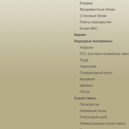
Бордюр
Фундаментные блоки
Стеновые блоки
Плиты перекрытия
Блоки ФБС
Кирпич
Нерудные материалы
Асфальт
ПГС (песчано-гравийная смес
Торф
Чернозем
Плодородный грунт
Керамзит
Щебень
Песок
Сухая смесь
Пескобетон
Наливные полы
Плиточный клей
Универсальная сухая смесь