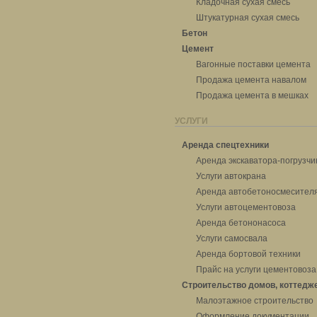
Кладочная сухая смесь
Штукатурная сухая смесь
Бетон
Цемент
Вагонные поставки цемента
Продажа цемента навалом
Продажа цемента в мешках
УСЛУГИ
Аренда спецтехники
Аренда экскаватора-погрузчи
Услуги автокрана
Аренда автобетоносмесител
Услуги автоцементовоза
Аренда бетононасоса
Услуги самосвала
Аренда бортовой техники
Прайс на услуги цементовоза
Строительство домов, коттедж
Малоэтажное строительство
Оформление документации