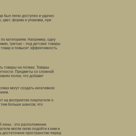
р был легко доступен и удачно
, цвет, форма и упаковка, при
 по категориям. Например, одну
имию, третью – под детские товары
й товар и повысит эффективность
ь товары на полках. Товары
рятности. Предметы со сложной
овнях полок, что добавит
олках могут создать негативное
нием.
ет на восприятие покупателя о
 тем больше шансов, что
й зоны - это расположение
атели могли легко подойти к ним и
ь достаточное пространство перед