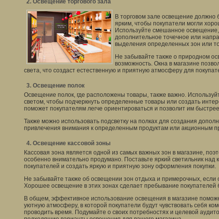
2. Освещение торгового зала
В торговом зале освещение должно 
ярким, чтобы покупатели могли хор
Используйте смешанное освещение
дополнительное точечное или напр
выделения определенных зон или то
Не забывайте также о природном осв
возможность. Окна в магазине позво
света, что создаст естественную и приятную атмосферу для покупат
3. Освещение полок
Освещение полок, где расположены товары, также важно. Используй
светом, чтобы подчеркнуть определенные товары или создать инте
поможет покупателям легче ориентироваться и позволит им быстре
Также можно использовать подсветку на полках для создания допол
привлечения внимания к определенным продуктам или акционным 
4. Освещение кассовой зоны
Кассовая зона является одной из самых важных зон в магазине, поэ
особенно внимательно продумано. Поставьте яркий светильник над 
покупателей и создать яркую и приятную зону оформления покупки.
Не забывайте также об освещении зон отдыха и примерочных, если о
Хорошее освещение в этих зонах сделает пребывание покупателей
В общем, эффективное использование освещения в магазине поможе
уютную атмосферу, в которой покупатели будут чувствовать себя ко
проводить время. Подумайте о своих потребностях и целевой аудит