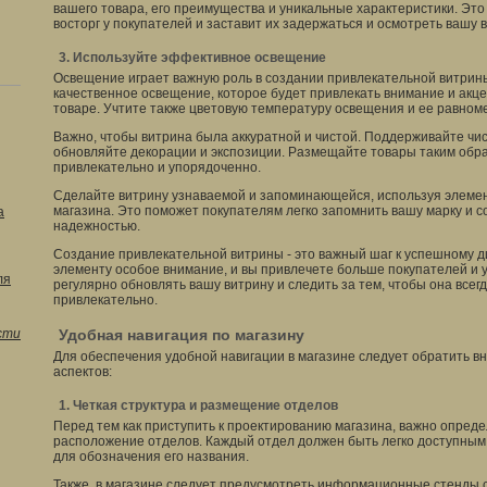
вашего товара, его преимущества и уникальные характеристики. Это
восторг у покупателей и заставит их задержаться и осмотреть вашу 
3. Используйте эффективное освещение
Освещение играет важную роль в создании привлекательной витрины
качественное освещение, которое будет привлекать внимание и акц
товаре. Учтите также цветовую температуру освещения и ее равноме
Важно, чтобы витрина была аккуратной и чистой. Поддерживайте чис
обновляйте декорации и экспозиции. Размещайте товары таким обра
привлекательно и упорядоченно.
Сделайте витрину узнаваемой и запоминающейся, используя элеме
магазина. Это поможет покупателям легко запомнить вашу марку и с
а
надежностью.
Создание привлекательной витрины - это важный шаг к успешному д
элементу особое внимание, и вы привлечете больше покупателей и 
ля
регулярно обновлять вашу витрину и следить за тем, чтобы она всег
привлекательно.
сти
Удобная навигация по магазину
Для обеспечения удобной навигации в магазине следует обратить в
аспектов:
1. Четкая структура и размещение отделов
Перед тем как приступить к проектированию магазина, важно определ
расположение отделов. Каждый отдел должен быть легко доступным 
для обозначения его названия.
Также, в магазине следует предусмотреть информационные стенды с