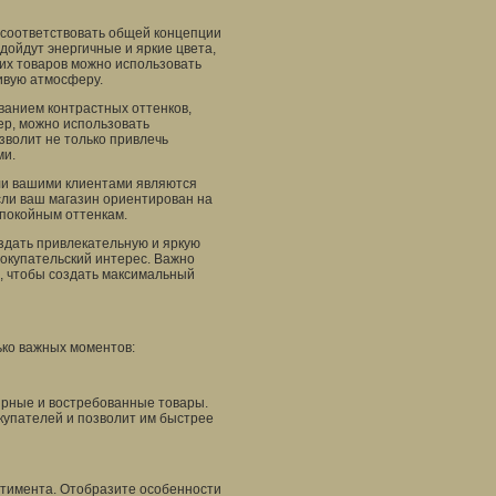
 соответствовать общей концепции
дойдут энергичные и яркие цвета,
ких товаров можно использовать
ивую атмосферу.
ованием контрастных оттенков,
р, можно использовать
зволит не только привлечь
ми.
ли вашими клиентами являются
сли ваш магазин ориентирован на
спокойным оттенкам.
оздать привлекательную и яркую
покупательский интерес. Важно
ю, чтобы создать максимальный
ько важных моментов:
ярные и востребованные товары.
купателей и позволит им быстрее
ртимента. Отобразите особенности