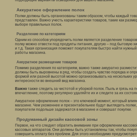
подходящие варианты освещения для вашего магазина.
Аккуратное оформление полок
Полки должны быть организованы таким образом, чтобы каждый това
представлен. Важно учесть характеристики товаров, такие как размер
выборе правильных полок.
Разделение по категориям
Одним из способов упорядочить полки является разделение товаров
полку можно отвести под продукты питания, другую – под бытовую х
и т.д. Такая организация поможет покупателям быстро найти нужны
работы магазина.
Аккуратное размещение товаров
Помимо разделения по категориям, важно также аккуратно разместит
должны быть выровнены в ряд, чтобы создать чувство порядка и оп
формой или разной высотой можно организовывать на нескольких ур
интересности во внешний вид магазина.
Важно
также следить за чистотой и уборкой полок. Пыль и грязь на п
впечатление, поэтому регулярно удаляйте их и следите за их состоя
Аккуратное оформление полок – это ключевой момент, который влия
магазине. Чем ухоженнее и презентабельнее будут выглядеть полки,
покупатели подольше задержатся в магазине и совершат покупки.
Продуманный дизайн кассовой зоны
Первое, на что следует обратить внимание при оформлении кассово
кассовых аппаратов. Они должны быть установлены так, чтобы покуп
совершить оплату без проблем. Для этого необходимо предусмотрет