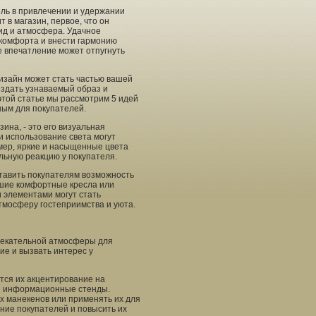
оль в привлечении и удержании
т в магазин, первое, что он
вид и атмосфера. Удачное
комфорта и внести гармонию
е впечатление может отпугнуть
дизайн может стать частью вашей
оздать узнаваемый образ и
этой статье мы рассмотрим 5 идей
ным для покупателей.
ина, - это его визуальная
 использование света могут
мер, яркие и насыщенные цвета
льную реакцию у покупателя.
ставить покупателям возможность
ьшие комфортные кресла или
 элементами могут стать
тмосферу гостеприимства и уюта.
лекательной атмосферы для
е и вызвать интерес у
тся их акцентирование на
в и информационные стенды.
х манекенов или применять их для
ние покупателей и повысить их