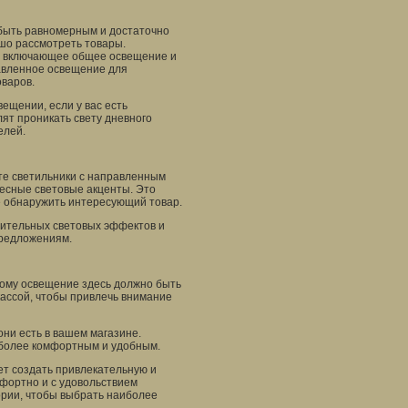
быть равномерным и достаточно
ошо рассмотреть товары.
, включающее общее освещение и
авленное освещение для
варов.
ещении, если у вас есть
лят проникать свету дневного
елей.
те светильники с направленным
ресные световые акценты. Это
е обнаружить интересующий товар.
нительных световых эффектов и
предложениям.
тому освещение здесь должно быть
кассой, чтобы привлечь внимание
ни есть в вашем магазине.
 более комфортным и удобным.
т создать привлекательную и
мфортно и с удовольствием
ории, чтобы выбрать наиболее