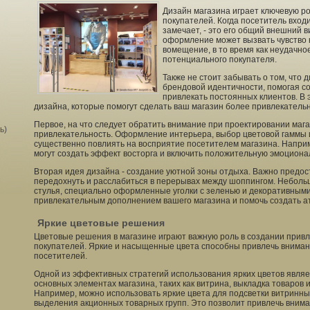
Дизайн магазина играет ключевую р
покупателей. Когда посетитель входи
замечает, - это его общий внешний 
оформление может вызвать чувство 
вомещение, в то время как неудачно
потенциального покупателя.
Также не стоит забывать о том, что 
брендовой идентичности, помогая с
привлекать постоянных клиентов. В 
дизайна, которые помогут сделать ваш магазин более привлекатель
Первое, на что следует обратить внимание при проектировании магаз
ь)
привлекательность. Оформление интерьера, выбор цветовой гаммы и
существенно повлиять на восприятие посетителем магазина. Напри
могут создать эффект восторга и включить положительную эмоциона
Вторая идея дизайна - создание уютной зоны отдыха. Важно предо
передохнуть и расслабиться в перерывах между шоппингом. Небол
стулья, специально оформленные уголки с зеленью и декоративными
привлекательным дополнением вашего магазина и помочь создать а
Яркие цветовые решения
Цветовые решения в магазине играют важную роль в создании прив
покупателей. Яркие и насыщенные цвета способны привлечь внимани
посетителей.
Одной из эффективных стратегий использования ярких цветов являе
основных элементах магазина, таких как витрина, выкладка товаро
Например, можно использовать яркие цвета для подсветки витринны
выделения акционных товарных групп. Это позволит привлечь внима