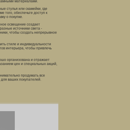
кламными материалами.
ые стулья или скамейки, где
е того, обеспечьте доступ к
вку о покупке.
ятное освещение создает
разные источники света -
ники, чтобы создать непрерывное
вить стиле и индивидуальности
тов интерьера, чтобы привлечь
рошо организована и отражает
азанием цен и специальных акций,
внимательно продумать все
 для ваших покупателей.