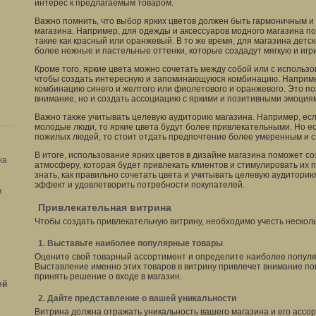
интерес к предлагаемым товаром.
Важно помнить, что выбор ярких цветов должен быть гармоничным и
магазина. Например, для одежды и аксессуаров модного магазина по
такие как красный или оранжевый. В то же время, для магазина детс
более нежные и пастельные оттенки, которые создадут мягкую и игр
Кроме того, яркие цвета можно сочетать между собой или с использ
чтобы создать интересную и запоминающуюся комбинацию. Наприме
комбинацию синего и желтого или фиолетового и оранжевого. Это по
внимание, но и создать ассоциацию с яркими и позитивными эмоция
Важно также учитывать целевую аудиторию магазина. Например, ес
молодые люди, то яркие цвета будут более привлекательными. Но е
пожилых людей, то стоит отдать предпочтение более умеренным и 
В итоге, использование ярких цветов в дизайне магазина поможет с
ка
атмосферу, которая будет привлекать клиентов и стимулировать их 
знать, как правильно сочетать цвета и учитывать целевую аудитори
эффект и удовлетворить потребности покупателей.
я
Привлекательная витрина
Чтобы создать привлекательную витрину, необходимо учесть нескол
1. Выставьте наиболее популярные товары
Оцените свой товарный ассортимент и определите наиболее попул
Выставление именно этих товаров в витрину привлечет внимание по
принять решение о входе в магазин.
ей
2. Дайте представление о вашей уникальности
Витрина должна отражать уникальность вашего магазина и его ассо