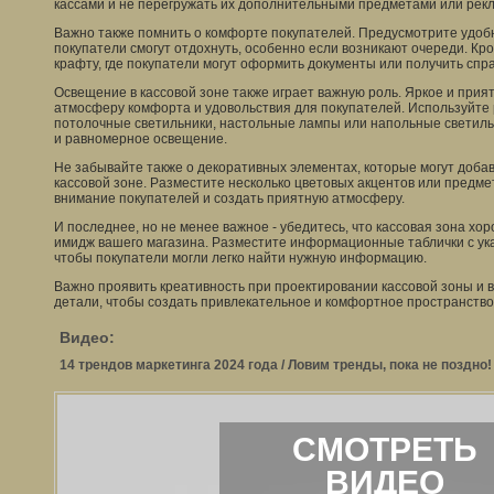
кассами и не перегружать их дополнительными предметами или ре
Важно также помнить о комфорте покупателей. Предусмотрите удобн
покупатели смогут отдохнуть, особенно если возникают очереди. Кром
крафту, где покупатели могут оформить документы или получить спра
Освещение в кассовой зоне также играет важную роль. Яркое и при
атмосферу комфорта и удовольствия для покупателей. Используйте 
потолочные светильники, настольные лампы или напольные светиль
и равномерное освещение.
Не забывайте также о декоративных элементах, которые могут доба
кассовой зоне. Разместите несколько цветовых акцентов или предме
внимание покупателей и создать приятную атмосферу.
И последнее, но не менее важное - убедитесь, что кассовая зона хо
имидж вашего магазина. Разместите информационные таблички с ук
чтобы покупатели могли легко найти нужную информацию.
Важно проявить креативность при проектировании кассовой зоны и 
детали, чтобы создать привлекательное и комфортное пространство
Видео:
14 трендов маркетинга 2024 года / Ловим тренды, пока не поздно!
СМОТРЕТЬ
ВИДЕО