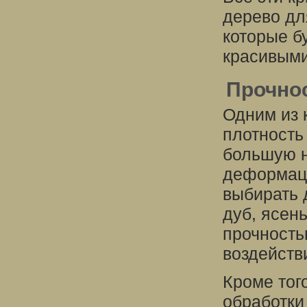
дерево дл
которые б
красивыми
Прочнос
Одним из 
плотность
большую н
деформаци
выбирать 
дуб, ясен
прочность
воздейств
Кроме тог
обработки 