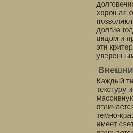
долговечн
хорошая о
позволяют
долгие го
видом и п
эти крите
уверенным
Внешний
Каждый ти
текстуру 
массивную
отличаетс
темно-кра
имеет све
отличаетс