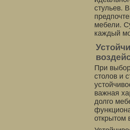
стульев. 
предпочте
мебели. С
каждый мо
Устойч
воздей
При выбор
столов и с
устойчиво
важная ха
долго меб
функциона
открытом 