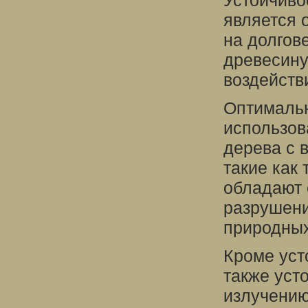
Устойчиво
является 
на долгов
древесину
воздейств
Оптимальн
использов
дерева с 
такие как 
обладают 
разрушени
природных
Кроме уст
также уст
излучению