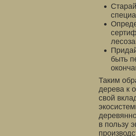
Старай
специа
Опреде
сертиф
лесоза
Придай
быть п
оконча
Таким обр
дерева к 
свой вкла
экосистем
деревянно
в пользу э
производс