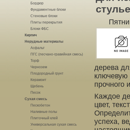
Бордюр
стуль
Фундаментные блоки
Стеновые блоки
Пятни
Плиты перекрытия
Блоки ФБС
Кирпич
Нерудные материалы
Асфальт
ПГС (песчано-гравийная смесь)
Торф
дерева дл
Чернозем
Плодородный грунт
ключевую 
Керамзит
прочного 
Щебень
Песок
Каждое де
Сухая смесь
цвет, текс
Пескобетон
Определит
Наливные полы
Плиточный клей
успеха, в
Универсальная сухая смесь
настоящим