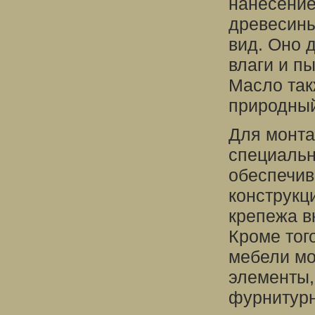
нанесение
древесины
вид. Оно 
влаги и п
Масло так
природный
Для монта
специальн
обеспечив
конструкц
крепежа в
Кроме тог
мебели мо
элементы,
фурнитурн