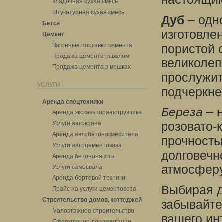
Кладочная сухая смесь
Штукатурная сухая смесь
Дуб
– одн
Бетон
изготовле
Цемент
Вагонные поставки цемента
пористой 
Продажа цемента навалом
великолеп
Продажа цемента в мешках
прослужит
УСЛУГИ
подчеркне
Аренда спецтехники
Береза
– н
Аренда экскаватора-погрузчика
розовато-
Услуги автокрана
Аренда автобетоносмесителя
прочность
Услуги автоцементовоза
долговечн
Аренда бетононасоса
атмосферу
Услуги самосвала
Аренда бортовой техники
Выбирая д
Прайс на услуги цементовоза
Строительство домов, коттеджей
забывайте
Малоэтажное строительство
вашего ин
Оформление документации