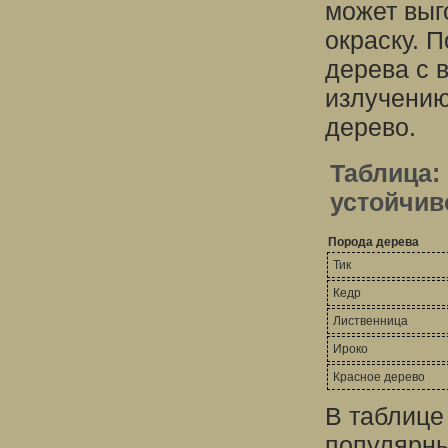
может выг
окраску. 
дерева с 
излучению,
дерево.
Таблица:
устойчив
Порода дерева
Тик
Кедр
Лиственница
Ироко
Красное дерево
В таблице
популярны