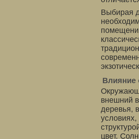
Выбирая д
необходим
помещения
классичес
традицион
современн
экзотичес
Влияние 
Окружающа
внешний в
деревья, 
условиях,
структуро
цвет. Сол