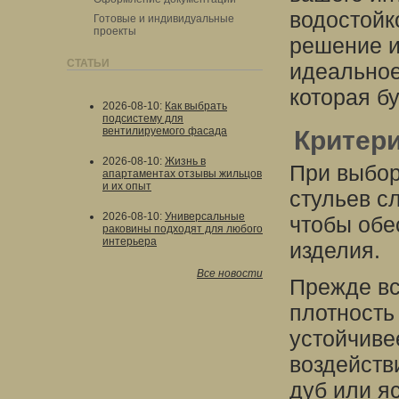
водостойк
Готовые и индивидуальные
проекты
решение и
СТАТЬИ
идеальное
которая бу
2026-08-10
:
Как выбрать
подсистему для
вентилируемого фасада
Критер
2026-08-10
:
Жизнь в
При выбор
апартаментах отзывы жильцов
и их опыт
стульев с
2026-08-10
:
Универсальные
чтобы обе
раковины подходят для любого
интерьера
изделия.
Все новости
Прежде вс
плотность
устойчиве
воздейств
дуб или я