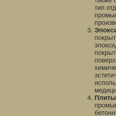
также 
тип от
промыш
произв
Эпокс
покрыт
эпокси
покрыт
поверх
химиче
эстети
исполь
медици
Плиты
промыш
бетонн