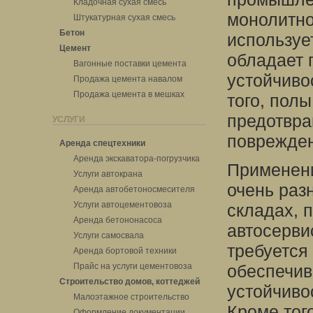
Кладочная сухая смесь
монолитно
Штукатурная сухая смесь
Бетон
используе
Цемент
обладает 
Вагонные поставки цемента
устойчиво
Продажа цемента навалом
Продажа цемента в мешках
того, пол
предотвра
УСЛУГИ
поврежден
Аренда спецтехники
Аренда экскаватора-погрузчика
Применен
Услуги автокрана
очень раз
Аренда автобетоносмесителя
Услуги автоцементовоза
складах, 
Аренда бетононасоса
автосерви
Услуги самосвала
требуется
Аренда бортовой техники
Прайс на услуги цементовоза
обеспечив
Строительство домов, коттеджей
устойчиво
Малоэтажное строительство
Кроме тог
Оформление документации