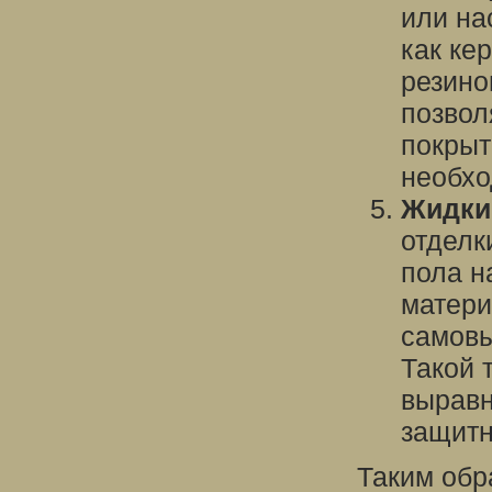
или на
как ке
резино
позвол
покрыт
необхо
Жидки
отделк
пола н
матери
самовы
Такой 
выравн
защитн
Таким обр