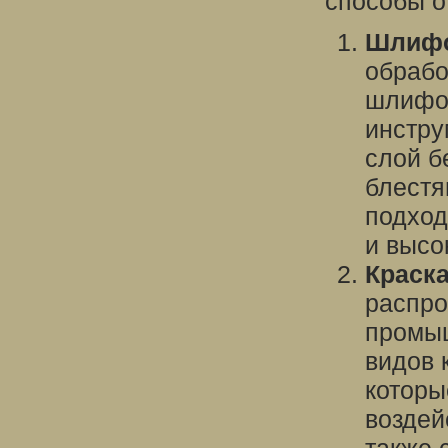
способы о
Шлифо
обрабо
шлифов
инстру
слой б
блестя
подход
и высо
Краска
распро
промыш
видов 
которы
воздей