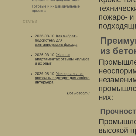
техническ
Готовые и индивидуальные
проекты
пожаро- и 
СТАТЬИ
подходящи
2026-08-10
:
Как выбрать
Преиму
подсистему для
вентилируемого фасада
из бето
2026-08-10
:
Жизнь в
апартаментах отзывы жильцов
Промышле
и их опыт
неоспорим
2026-08-10
:
Универсальные
незаменим
раковины подходят для любого
интерьера
промышлен
Все новости
них:
Прочност
Промышлен
высокой п