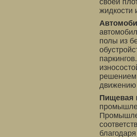
своей пло
жидкости 
Автомоби
автомоби
полы из б
обустройс
паркингов
износосто
решением 
движению 
Пищевая 
промышлен
Промышле
соответст
благодаря