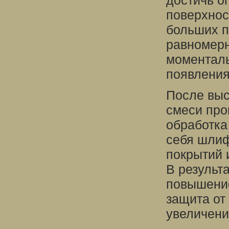
достичь о
поверхнос
больших п
равномерн
моменталь
появления
После выс
смеси про
обработка
себя шлиф
покрытий 
В результ
повышение
защита от
увеличени