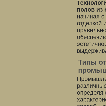
Технолог
полов из 
начиная с
отделкой 
правильно
обеспечив
эстетичнос
выдержива
Типы о
промыш
Промышлен
различные
определяю
характери