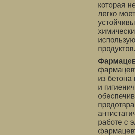
которая н
легко мое
устойчивы
химически
использую
продуктов
Фармацев
фармацев
из бетона
и гигиени
обеспечив
предотвра
антистати
работе с 
фармацевт