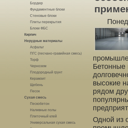
Бордюр
приме
Фундаментные блоки
Стеновые блоки
Понед
Плиты перекрытия
Блоки ФБС
Кирпич
Нерудные материалы
Асфальт
ПГС (песчано-гравийная смесь)
промышлен
Торф
Бетонные 
Чернозем
Плодородный грунт
долговечн
Керамзит
высокие н
Щебень
рядом дру
Песок
Сухая смесь
популярны
Пескобетон
предприят
Наливные полы
Плиточный клей
Одной из 
Универсальная сухая смесь
промышлен