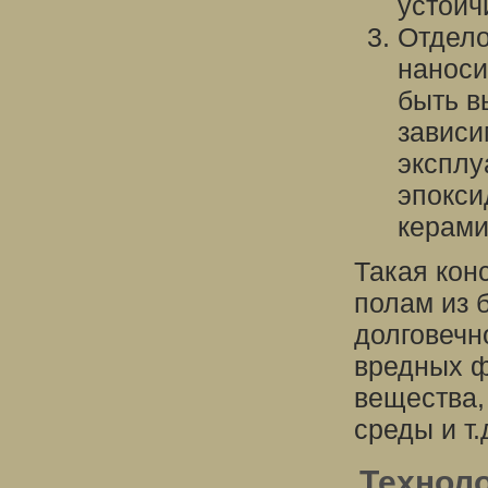
устойч
Отдело
наноси
быть в
зависи
эксплу
эпокси
керами
Такая кон
полам из 
долговечн
вредных ф
вещества,
среды и т.
Техноло