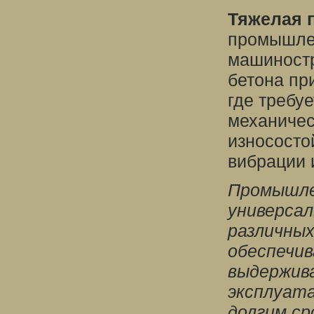
Тяжелая 
промышлен
машиностр
бетона пр
где требу
механичес
износосто
вибрации 
Промышле
универса
различны
обеспечи
выдержив
эксплуата
долгим ср