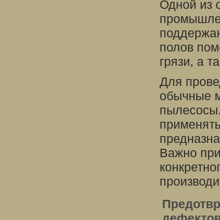
Одной из 
промышлен
поддержан
полов пом
грязи, а 
Для прове
обычные 
пылесосы.
применять
предназна
Важно при
конкретно
производи
Предотвр
дефекто