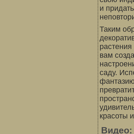
и придат
неповтор
Таким об
декорати
растения
вам созд
настроен
саду. Исп
фантазию
преврати
простран
удивител
красоты и
Видео: