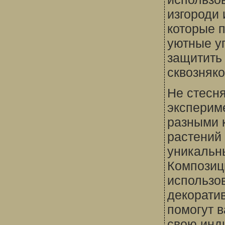
изгороди 
которые п
уютные у
защитить 
сквозняко
Не стесн
эксперим
разными 
растений 
уникальн
Композиц
использо
декорати
помогут 
свою инд