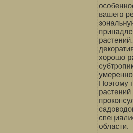
особенно
вашего ре
зональну
принадле
растений
декорати
хорошо р
субтропик
умеренно
Поэтому 
растений
проконсу
садоводо
специали
области.