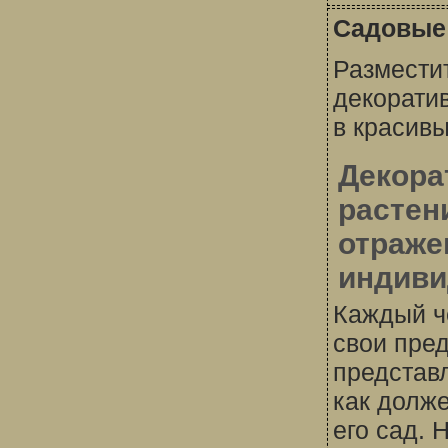
Садовые
Размести
декорати
в красив
Декора
растен
отраже
индиви
Каждый ч
свои пре
представл
как долж
его сад. 