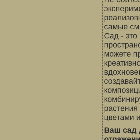
эксперим
реализов
самые см
Сад - это
пространс
можете п
креативно
вдохнове
создавай
композиц
комбинир
растения 
цветами 
Ваш сад
отражен