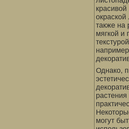
листопад
красивой
окраской 
также на 
мягкой и
текстурой
например
декорати
Однако, 
эстетиче
декорати
растения 
практиче
Некоторы
могут быт
использо