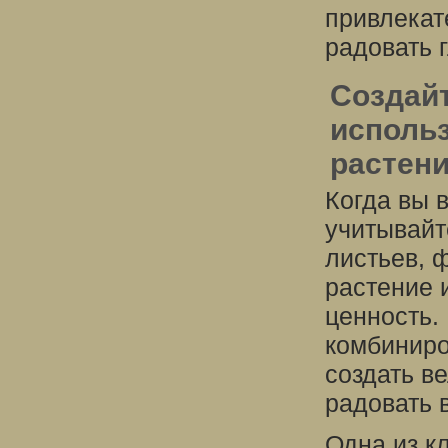
привлекат
радовать 
Создай
исполь
растен
Когда вы 
учитывайте
листьев, 
растение 
ценность.
комбиниро
создать в
радовать в
Одна из к