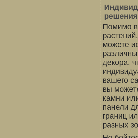
Индивид
решения
Помимо 
растений,
можете и
различны
декора, ч
индивиду
вашего с
вы может
камни ил
панели д
границ и
разных зо
Не бойте