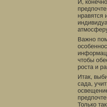
И, конечно
предпочте
нравятся 
индивидуа
атмосферу
Важно пом
особеннос
информаци
чтобы обе
роста и ра
Итак, выб
сада, учи
освещение
предпочте
Только та