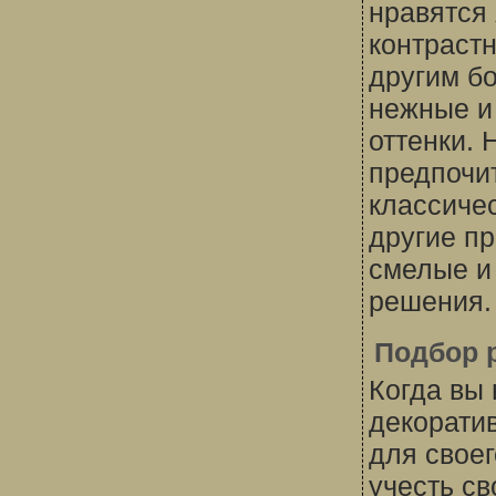
нравятся 
контрастн
другим б
нежные и
оттенки. 
предпочи
классичес
другие п
смелые и
решения.
Подбор 
Когда вы
декорати
для своег
учесть св