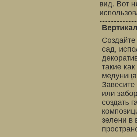
вид. Вот 
использов
Вертика
Создайте
сад, испо
декорати
такие как
медуница
Завесите 
или забор
создать 
композиц
зелени в
пространс