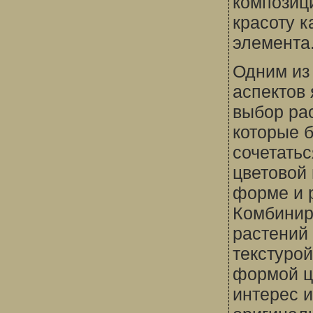
композиц
красоту к
элемента
Одним из
аспектов 
выбор ра
которые б
сочетатьс
цветовой 
форме и 
Комбинир
растений 
текстурой
формой ц
интерес и