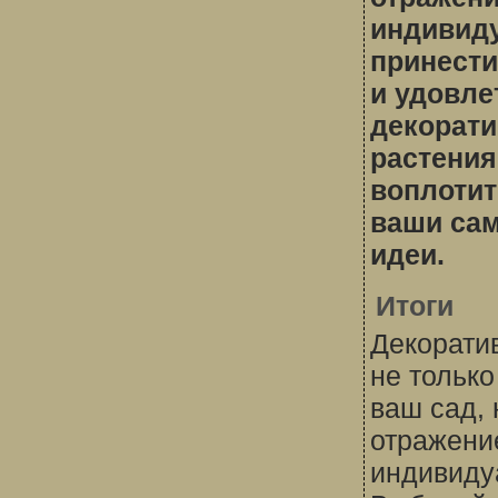
индивид
принести
и удовле
декорат
растения
воплотит
ваши са
идеи.
Итоги
Декорати
не только
ваш сад, 
отражени
индивиду