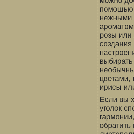
можно до
помощью 
нежными 
ароматом,
розы или
создания 
настроен
выбирать
необычн
цветами,
ирисы ил
Если вы х
уголок сп
гармонии,
обратить