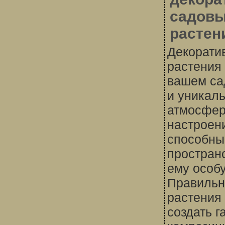
садов
растен
Декорати
растения 
вашем са
и уникал
атмосфе
настроен
способны
пространс
ему особу
Правильн
растения
создать 