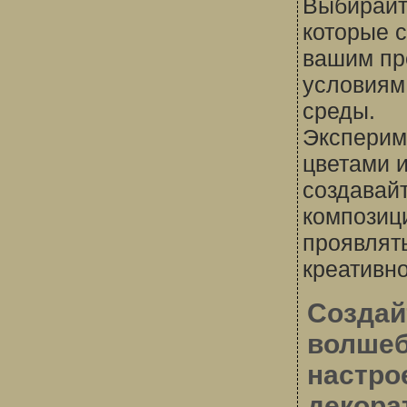
Выбирайт
которые с
вашим пр
условиям
среды.
Эксперим
цветами 
создавай
композици
проявлят
креативно
Создай
волше
настро
декор