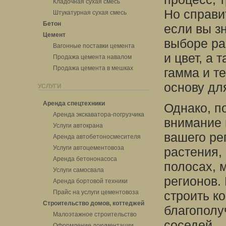
Кладочная сухая смесь
Но справи
Штукатурная сухая смесь
Бетон
если вы з
Цемент
выборе ра
Вагонные поставки цемента
и цвет, а 
Продажа цемента навалом
Продажа цемента в мешках
гамма и те
основу дл
УСЛУГИ
Аренда спецтехники
Однако, п
Аренда экскаватора-погрузчика
внимание 
Услуги автокрана
вашего ре
Аренда автобетоносмесителя
Услуги автоцементовоза
растения,
Аренда бетононасоса
полосах, 
Услуги самосвала
регионов.
Аренда бортовой техники
Прайс на услуги цементовоза
строить к
Строительство домов, коттеджей
благополу
Малоэтажное строительство
соседей.
Оформление документации