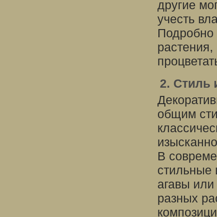
другие мог
учесть вл
Подробно 
растения,
процветат
2. Стиль 
Декоратив
общим сти
классичес
изысканно
В совреме
стильные 
агавы или
разных ра
композици