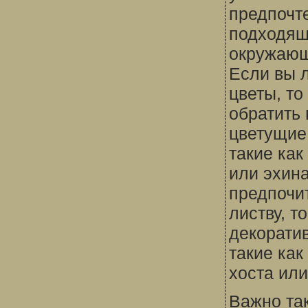
предпочт
подходящ
окружающ
Если вы 
цветы, то
обратить
цветущие
такие как
или эхин
предпочит
листву, т
декорати
такие как
хоста или
Важно та