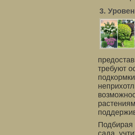
3. Урове
предостав
требуют о
подкормки
неприхотл
возможнос
растениям
поддержив
Подбирая 
сада, учти