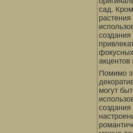
оригинал
сад. Кром
растения 
использо
создания
привлека
фокусных
акцентов
Помимо э
декорати
могут быт
использо
создания
настроен
романтич