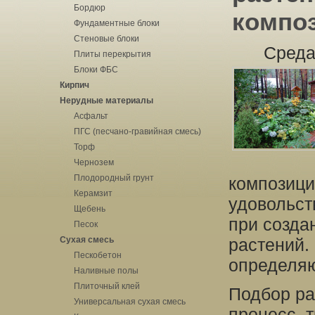
Бордюр
композ
Фундаментные блоки
Стеновые блоки
Среда
Плиты перекрытия
Блоки ФБС
Кирпич
Нерудные материалы
Асфальт
ПГС (песчано-гравийная смесь)
Торф
Чернозем
Плодородный грунт
композици
Керамзит
удовольст
Щебень
при созда
Песок
Сухая смесь
растений.
Пескобетон
определяю
Наливные полы
Плиточный клей
Подбор ра
Универсальная сухая смесь
процесс, 