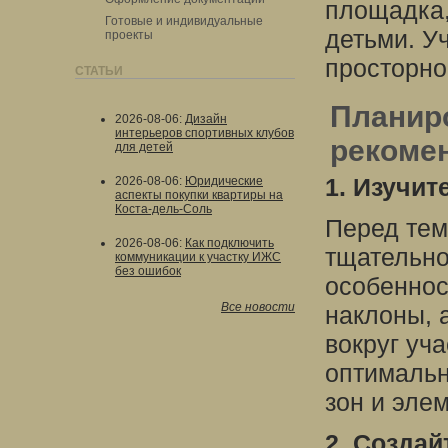
площадка,
Готовые и индивидуальные
детьми. Уч
проекты
просторно
СТАТЬИ
Планир
2026-08-06
:
Дизайн
интерьеров спортивных клубов
рекоме
для детей
1. Изучит
2026-08-06
:
Юридические
аспекты покупки квартиры на
Коста-дель-Соль
Перед тем
2026-08-06
:
Как подключить
тщательно
коммуникации к участку ИЖС
без ошибок
особеннос
Все новости
наклоны, 
вокруг уч
оптимальн
зон и эле
2. Созда