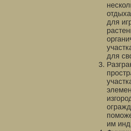
нескол
отдыха
для иг
растен
органи
участк
для св
Разгра
простр
участк
элемен
изгоро
огражд
поможе
им инд