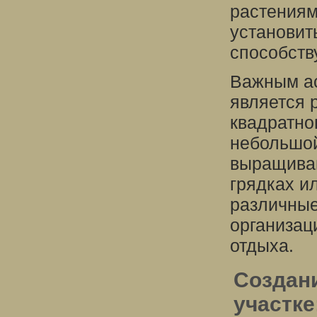
растениям
установит
способств
Важным ас
является 
квадратно
небольшой
выращиван
грядках и
различные
организац
отдыха.
Создан
участк