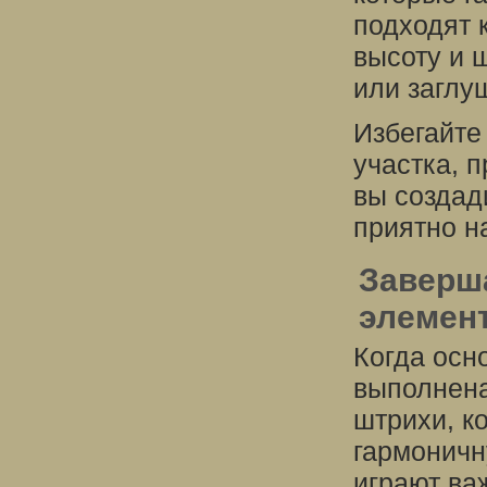
подходят 
высоту и 
или заглу
Избегайте
участка, 
вы создад
приятно н
Заверш
элемент
Когда осн
выполнена
штрихи, к
гармоничн
играют ва