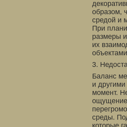
декоратив
образом, 
средой и 
При плани
размеры и
их взаимо
объектами
3. Недост
Баланс ме
и другими
момент. Н
ощущение 
перегром
среды. По
которые г