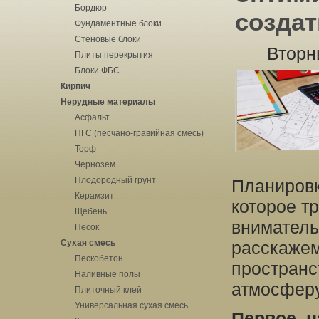
Бордюр
созда
Фундаментные блоки
Стеновые блоки
Вторн
Плиты перекрытия
Блоки ФБС
Кирпич
Нерудные материалы
Асфальт
ПГС (песчано-гравийная смесь)
Торф
Чернозем
Плодородный грунт
Планировк
Керамзит
которое т
Щебень
вниматель
Песок
Сухая смесь
расскажем
Пескобетон
пространс
Наливные полы
атмосферу
Плиточный клей
Универсальная сухая смесь
Первое, н