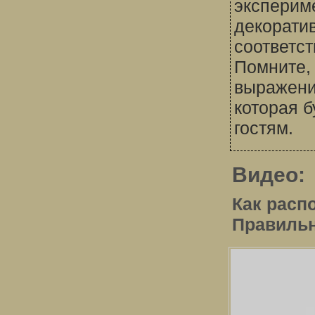
эксперим
декорати
соответст
Помните,
выражени
которая 
гостям.
Видео:
Как расп
Правильн