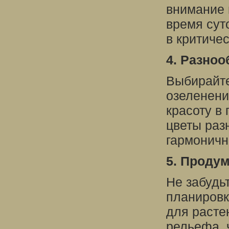
внимание 
время сут
в критичес
4. Разноо
Выбирайте
озеленени
красоту в
цветы раз
гармоничн
5. Проду
Не забудь
планировк
для расте
рельефа, 