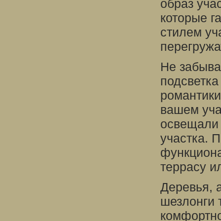
образ уча
которые г
стилем уч
перегружа
Не забыва
подсветка
романтики
вашем учас
освещали 
участка. 
функциона
террасу и
Деревья, 
шезлонги 
комфортно