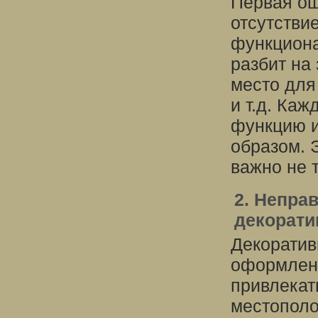
Первая ош
отсутстви
функциона
разбит на
место для
и т.д. Ка
функцию и
образом. Э
важно не т
2. Непра
декорати
Декоратив
оформлени
привлекат
местополо