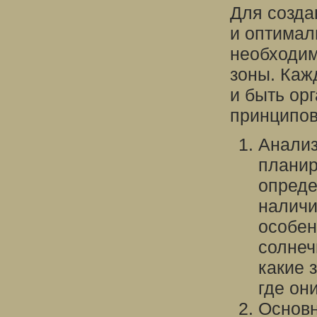
Для созда
и оптимал
необходим
зоны. Каж
и быть ор
принципов
Анализ
планир
опреде
наличи
особен
солнеч
какие 
где он
Основн