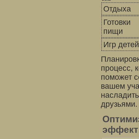
Отдыха
Готовки
пищи
Игр детей
Планировк
процесс, 
поможет с
вашем уча
насладить
друзьями.
Оптими
эффект