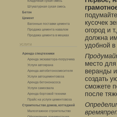
Кладочная сухая смесь
грамотное
Штукатурная сухая смесь
Бетон
подумайте
Цемент
кусочек зе
Вагонные поставки цемента
огород и т
Продажа цемента навалом
Продажа цемента в мешках
должна им
удобной в
УСЛУГИ
Аренда спецтехники
Продумай
Аренда экскаватора-погрузчика
место для
Услуги автокрана
веранды и
Аренда автобетоносмесителя
Услуги автоцементовоза
создать у
Аренда бетононасоса
сможете п
Услуги самосвала
после тяж
Аренда бортовой техники
Прайс на услуги цементовоза
Определи
Строительство домов, коттеджей
времяпреп
Малоэтажное строительство
Оформление документации