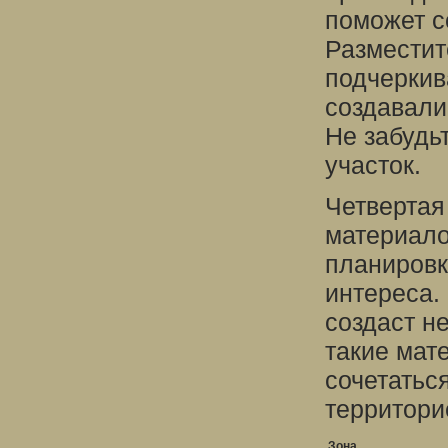
поможет с
Разместит
подчеркив
создавали
Не забудь
участок.
Четвертая
материало
планировк
интереса.
создаст н
такие мат
сочетатьс
территори
Зона