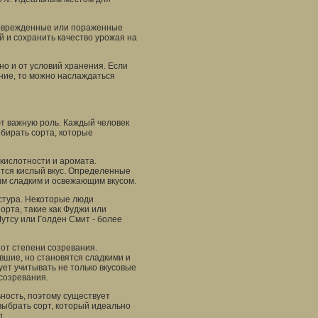
поврежденные или пораженные
 и сохранить качество урожая на
 но и от условий хранения. Если
ние, то можно наслаждаться
ют важную роль. Каждый человек
ыбирать сорта, которые
 кислотности и аромата.
ится кислый вкус. Определенные
оим сладким и освежающим вкусом.
кстура. Некоторые люди
орта, такие как Фуджи или
Мутсу или Голден Смит - более
 от степени созревания.
вшие, но становятся сладкими и
ет учитывать не только вкусовые
 созревания.
ность, поэтому существует
выбрать сорт, который идеально
д.