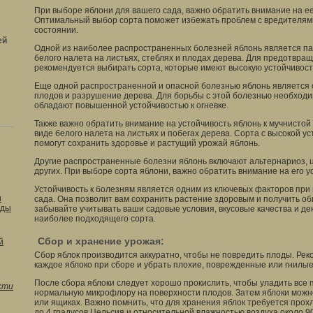
При выборе яблони для вашего сада, важно обратить внимание на ее
Оптимальный выбор сорта поможет избежать проблем с вредителям
состоянии.
ей
Одной из наиболее распространенных болезней яблонь является па
белого налета на листьях, стеблях и плодах дерева. Для предотвр
рекомендуется выбирать сорта, которые имеют высокую устойчивость
Еще одной распространенной и опасной болезнью яблонь является 
плодов и разрушение дерева. Для борьбы с этой болезнью необходи
обладают повышенной устойчивостью к огневке.
Также важно обратить внимание на устойчивость яблонь к мучнистой
виде белого налета на листьях и побегах дерева. Сорта с высокой у
помогут сохранить здоровье и растущий урожай яблонь.
Другие распространенные болезни яблонь включают альтернариоз, 
других. При выборе сорта яблони, важно обратить внимание на его у
Устойчивость к болезням является одним из ключевых факторов при
и
сада. Она позволит вам сохранить растение здоровым и получить о
оды
забывайте учитывать ваши садовые условия, вкусовые качества и де
наиболее подходящего сорта.
Сбор и хранение урожая:
й
Сбор яблок производится аккуратно, чтобы не повредить плоды. Ре
каждое яблоко при сборе и убрать плохие, поврежденные или гнилы
После сбора яблоки следует хорошо прокислить, чтобы уладить все 
сти
нормальную микрофлору на поверхности плодов. Затем яблоки можн
или ящиках. Важно помнить, что для хранения яблок требуется прох
до 4 градусов Цельсия и относительной влажностью воздуха около 