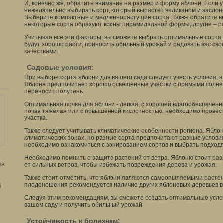
И, конечно же, обратите внимание на размер и форму яблони. Если у
нежелательно выбирать сорт, который вырастет великаном и заслон
Выберите компактные и медленнорастущие сорта. Также обратите в
некоторые сорта образуют кроны пирамидальной формы, другие – р
Учитывая все эти факторы, вы сможете выбрать оптимальные сорта 
будут хорошо расти, приносить обильный урожай и радовать вас св
качествами.
Садовые условия:
При выборе сорта яблони для вашего сада следует учесть условия, 
Яблоня предпочитает хорошо освещенные участки с прямыми солне
переносит полутень.
Оптимальная почва для яблони - легкая, с хорошей влагообеспечен
почва тяжелая или с повышенной кислотностью, необходимо провес
участка.
Также следует учитывать климатические особенности региона. Яблон
климатических зонах, но разные сорта предпочитают разные услови
необходимо ознакомиться с зонированием сортов и выбрать подход
Необходимо помнить о защите растений от ветра. Яблоню стоит раз
ка
от сильных ветров, чтобы избежать повреждения дерева и урожая.
Также стоит отметить, что яблони являются самоопыляемыми растен
плодоношения рекомендуется наличие других яблоневых деревьев в
я
Следуя этим рекомендациям, вы сможете создать оптимальные усло
вашем саду и получить обильный урожай.
Устойчивость к болезням: