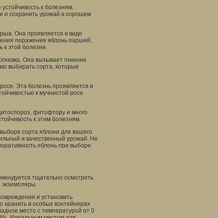
 устойчивость к болезням.
и и сохранить урожай в хорошем
рша. Она проявляется в виде
ащения поражения яблонь паршей,
 к этой болезни.
огневка. Она вызывает гниение
мо выбирать сорта, которые
 росе. Эта болезнь проявляется в
стойчивостью к мучнистой росе
цитоспороз, фитофтору и много
стойчивость к этим болезням.
 выборе сорта яблони для вашего
бильный и качественный урожай. Не
коративность яблонь при выборе
комендуется тщательно осмотреть
е экземпляры.
повреждения и установить
о хранить в особых контейнерах
ладное место с температурой от 0
90%. Идеальным местом для