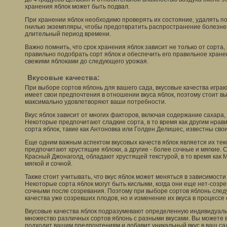
хранения яблок может быть подвал.
При хранении яблок необходимо проверять их состояние, удалять 
гнилью экземпляры, чтобы предотвратить распространение болезней
длительный период времени.
Важно помнить, что срок хранения яблок зависит не только от сорта,
правильно подобрать сорт яблок и обеспечить его правильное хране
свежими яблоками до следующего урожая.
Вкусовые качества:
При выборе сортов яблонь для вашего сада, вкусовые качества игра
имеет свои предпочтения в отношении вкуса яблок, поэтому стоит в
максимально удовлетворяют ваши потребности.
Вкус яблок зависит от многих факторов, включая содержание сахара,
Некоторые предпочитают сладкие сорта, в то время как другим нрав
сорта яблок, такие как Антоновка или Голден Делишес, известны св
Еще одним важным аспектом вкусовых качеств яблок является их те
предпочитают хрустящие яблоки, а другие - более сочные и мягкие. С
Красный Джонаголд, обладают хрустящей текстурой, в то время как 
мягкой и сочной.
Также стоит учитывать, что вкус яблок может меняться в зависимости
Некоторые сорта яблок могут быть кислыми, когда они еще нет-созре
сочными после созревания. Поэтому при выборе сортов яблонь следу
качества уже созревших плодов, но и изменение их вкуса в процессе
Вкусовые качества яблок подразумевают определенную индивидуаль
множество различных сортов яблонь с разными вкусами. Вы можете 
подходит вашим предпочтениям и добавит уникальный вкус в ваш са