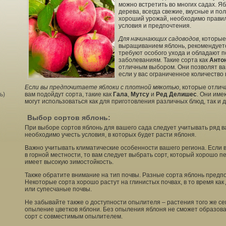
можно встретить во многих садах. Я
дерева, всегда свежие, вкусные и по
хороший урожай, необходимо правил
условия и предпочтения.
Для начинающих садоводов
, которы
выращиванием яблонь, рекомендуетс
требуют особого ухода и обладают 
заболеваниям. Такие сорта как
Анто
отличным выбором. Они позволят ва
если у вас ограниченное количество
Если вы предпочитаете яблоки с плотной мякотью
, которые отлич
ь)
вам подойдут сорта, такие как
Гала
,
Мутсу
и
Ред Делишес
. Они име
могут использоваться как для приготовления различных блюд, так и 
Выбор сортов яблонь:
При выборе сортов яблонь для вашего сада следует учитывать ряд 
необходимо учесть условия, в которых будет расти яблоня.
Важно учитывать климатические особенности вашего региона. Если 
в горной местности, то вам следует выбрать сорт, который хорошо 
имеет высокую зимостойкость.
Также обратите внимание на тип почвы. Разные сорта яблонь предп
Некоторые сорта хорошо растут на глинистых почвах, в то время ка
или супесчаные почвы.
Не забывайте также о доступности опылителя – растения того же се
опыление цветков яблони. Без опыления яблоня не сможет образова
сорт с совместимым опылителем.