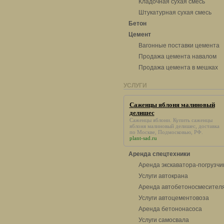
Кладочная сухая смесь
Штукатурная сухая смесь
Бетон
Цемент
Вагонные поставки цемента
Продажа цемента навалом
Продажа цемента в мешках
УСЛУГИ
Саженцы яблоня малиновый
делишес
Саженцы яблони. Купить
саженцы
яблоня малиновый делишес
, доставка
по Москве, Подмосковью, РФ.
plant-sad.ru
Аренда спецтехники
Аренда экскаватора-погрузчи
Услуги автокрана
Аренда автобетоносмесител
Услуги автоцементовоза
Аренда бетононасоса
Услуги самосвала