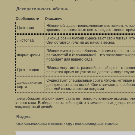
Декоративность яблонь:
Особенности
Описание
Яблони обладают великолепным цветением, которо
Цветение
красивые и ароматные цветы создают неповториму
В конце осени яблони сбрасывают свои листья, чт
Листопад
Они остаются голыми до начала весны.
Яблони имеют разнообразные формы крон – от пи
Форма кроны
раскидистой и колоновидной. Это позволяет выбра
подойдет для вашего сада.
Яблоки могут иметь разнообразный цвет – от зелен
Цвет плодов
являются ярким акцентом на дереве и могут служ
Существуют специальные сорта яблонь, которые
Декоративные
для декоративных целей. Они отличаются особен
сорта
формой кроны и яркими плодами.
Таким образом, яблони могут стать не только источником вкусных п
вашего сада. Выбирая сорта, обращайте внимание на их декоративн
ландшафтный дизайн.
Видео:
Яблони-колонны в вашем саду / колонновидные яблони