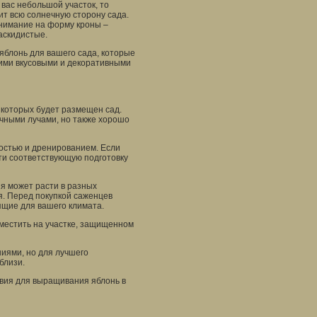
 вас небольшой участок, то
ит всю солнечную сторону сада.
нимание на форму кроны –
аскидистые.
яблонь для вашего сада, которые
оими вкусовыми и декоративными
в которых будет размещен сад.
чными лучами, но также хорошо
ностью и дренированием. Если
ти соответствующую подготовку
я может расти в разных
я. Перед покупкой саженцев
ящие для вашего климата.
местить на участке, защищенном
иями, но для лучшего
близи.
вия для выращивания яблонь в