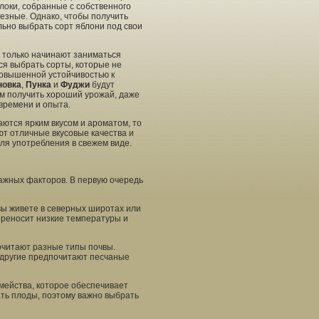
блоки, собранные с собственного
лезные. Однако, чтобы получить
ьно выбрать сорт яблони под свои
е только начинают заниматься
я выбрать сорты, которые не
повышенной устойчивостью к
новка
,
Пунка
и
Фуджи
будут
м получить хороший урожай, даже
 времени и опыта.
аются ярким вкусом и ароматом, то
ют отличные вкусовые качества и
для употребления в свежем виде.
важных факторов. В первую очередь
вы живете в северных широтах или
переносит низкие температуры и
очитают разные типы почвы.
к другие предпочитают песчаные
мейства, которое обеспечивает
ть плоды, поэтому важно выбрать