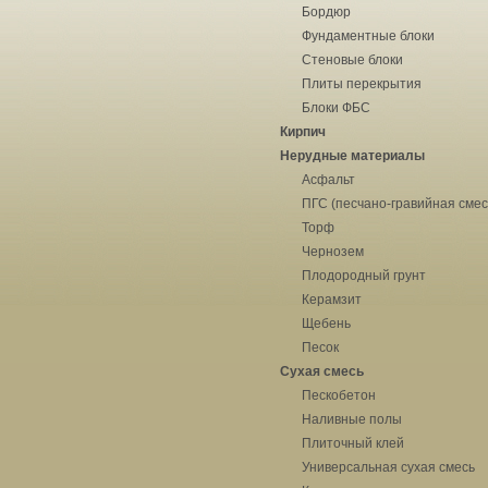
Бордюр
Фундаментные блоки
Стеновые блоки
Плиты перекрытия
Блоки ФБС
Кирпич
Нерудные материалы
Асфальт
ПГС (песчано-гравийная смес
Торф
Чернозем
Плодородный грунт
Керамзит
Щебень
Песок
Сухая смесь
Пескобетон
Наливные полы
Плиточный клей
Универсальная сухая смесь