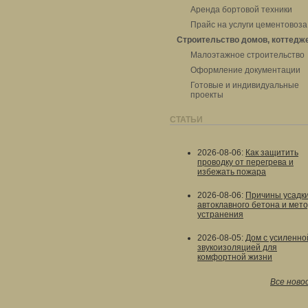
Аренда бортовой техники
Прайс на услуги цементовоза
Строительство домов, коттедж
Малоэтажное строительство
Оформление документации
Готовые и индивидуальные
проекты
СТАТЬИ
2026-08-06
:
Как защитить
проводку от перегрева и
избежать пожара
2026-08-06
:
Причины усадк
автоклавного бетона и мет
устранения
2026-08-05
:
Дом с усиленно
звукоизоляцией для
комфортной жизни
Все ново