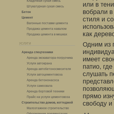
Кладочная сухая смесь
или в тени
Штукатурная сухая смесь
вобрали в
Бетон
стиля и с
Цемент
Вагонные поставки цемента
использов
Продажа цемента навалом
как дерев
Продажа цемента в мешках
Одним из 
УСЛУГИ
индивидуа
Аренда спецтехники
имеет сво
Аренда экскаватора-погрузчика
Услуги автокрана
патио, гд
Аренда автобетоносмесителя
слушать п
Услуги автоцементовоза
представл
Аренда бетононасоса
Услуги самосвала
позволяю
Аренда бортовой техники
прямо изн
Прайс на услуги цементовоза
свободу и
Строительство домов, коттеджей
Малоэтажное строительство
Оформление документации