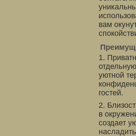
уникальны
использов
вам окуну
спокойств
Преимуще
1. Приват
отдельную
уютной те
конфиденц
гостей.
2. Близос
в окружен
создает у
насладить