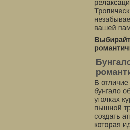
релаксаци
Тропическ
незабывае
вашей пам
Выбирайт
романтич
Бунгало
романт
В отличие
бунгало о
уголках к
пышной тр
создать а
которая и