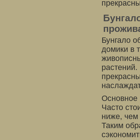
прекрасны
Бунгал
прожив
Бунгало о
домики в 
живописны
растений.
прекрасны
наслаждат
Основное 
Часто сто
ниже, чем
Таким обр
сэкономит