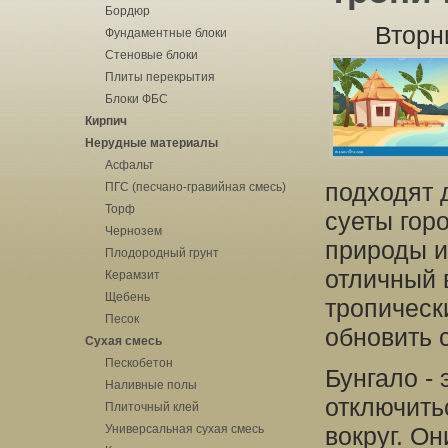
Бордюр
Вторн
Фундаментные блоки
Стеновые блоки
Плиты перекрытия
Блоки ФБС
Кирпич
Нерудные материалы
Асфальт
подходят 
ПГС (песчано-гравийная смесь)
Торф
суеты горо
Чернозем
природы и
Плодородный грунт
отличный 
Керамзит
Щебень
тропическ
Песок
обновить 
Сухая смесь
Пескобетон
Бунгало -
Наливные полы
отключить
Плиточный клей
Универсальная сухая смесь
вокруг. О