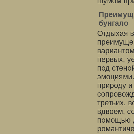
шумом при
Преимуще
бунгало
Отдыхая в
преимущес
вариантом
первых, у
под стено
эмоциями.
природу и
сопровожд
третьих, 
вдвоем, с
помощью д
романтиче