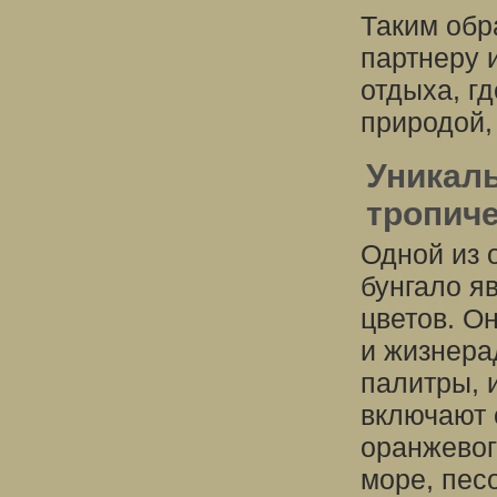
Таким обр
партнеру 
отдыха, г
природой,
Уникаль
тропич
Одной из 
бунгало я
цветов. О
и жизнера
палитры, 
включают 
оранжевог
море, песо