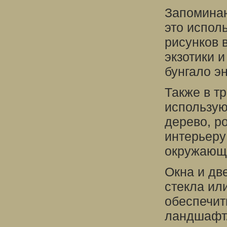
Запоминаю
это испол
рисунков 
экзотики 
бунгало э
Также в т
использую
дерево, р
интерьеру
окружающ
Окна и дв
стекла ил
обеспечит
ландшафт.