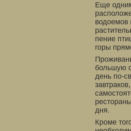
Еще одним
расположе
водоемов 
раститель
пение пти
горы прям
Проживани
большую с
день по-с
завтраков
самостоят
рестораны
дня.
Кроме тог
необходим