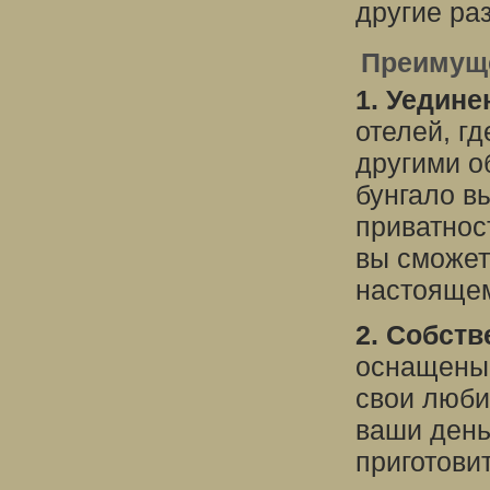
другие ра
Преимуще
1. Уедине
отелей, г
другими о
бунгало в
приватност
вы сможет
настоящем
2. Собств
оснащены 
свои люби
ваши день
приготови