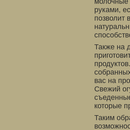
молочные 
руками, ес
позволит 
натуральн
способств
Также на 
приготови
продуктов
собранных
вас на пр
Свежий ог
съеденные
которые п
Таким обр
возможнос