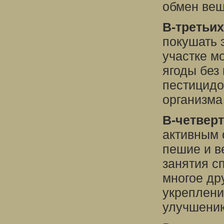
обмен вещ
В-третьих
покушать 
участке м
ягоды без
пестицидо
организма
В-четвер
активным 
пешие и в
занятия с
многое др
укреплен
улучшени