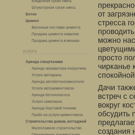
Кладочная сухая смесь
прекрасно
Штукатурная сухая смесь
от загрязн
Бетон
стресса г
Цемент
Вагонные поставки цемента
проводить
Продажа цемента навалом
можно нас
Продажа цемента в мешках
цветущими
УСЛУГИ
просто по
Аренда спецтехники
чирканье 
Аренда экскаватора-погрузчика
спокойной
Услуги автокрана
Аренда автобетоносмесителя
Дачи такж
Услуги автоцементовоза
встреч с 
Аренда бетононасоса
Услуги самосвала
вокруг ко
Аренда бортовой техники
обсудить 
Прайс на услуги цементовоза
предлагае
Строительство домов, коттеджей
Малоэтажное строительство
создания 
Оформление документации