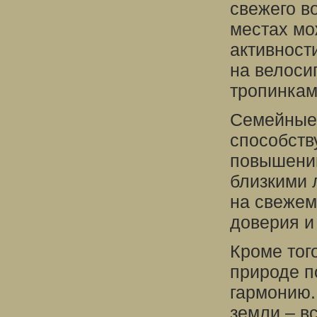
свежего в
местах мо
активности
на велоси
тропинкам
Семейные 
способств
повышению
близкими 
на свежем
доверия и
Кроме тог
природе п
гармонию.
земли – в