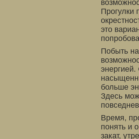
возможнос
Прогулки 
окрестност
это вариа
попробова
Побыть на
возможнос
энергией.
насыщенно
больше эн
Здесь мож
повседнев
Время, пр
понять и 
закат, утр