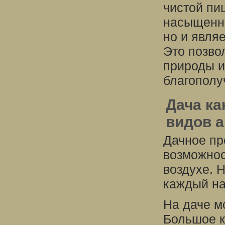
чистой пи
насыщенны
но и явля
Это позво
природы и
благополу
Дача ка
видов а
Дачное пр
возможнос
воздухе. 
каждый на
На даче м
Большое к