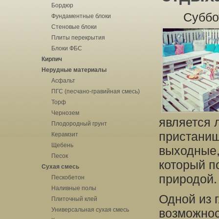
Бордюр
Суббо
Фундаментные блоки
Стеновые блоки
Плиты перекрытия
Блоки ФБС
Кирпич
Нерудные материалы
Асфальт
ПГС (песчано-гравийная смесь)
Торф
Чернозем
является 
Плодородный грунт
пристанищ
Керамзит
Щебень
выходные,
Песок
который п
Сухая смесь
природой.
Пескобетон
Наливные полы
Одной из 
Плиточный клей
Универсальная сухая смесь
возможнос