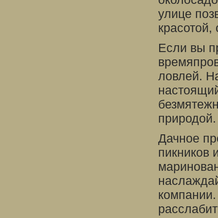
улице поз
красотой,
Если вы п
времяпров
ловлей. Н
настоящи
безмятеж
природой.
Дачное пр
пикников 
маринован
наслаждай
компании.
расслабит