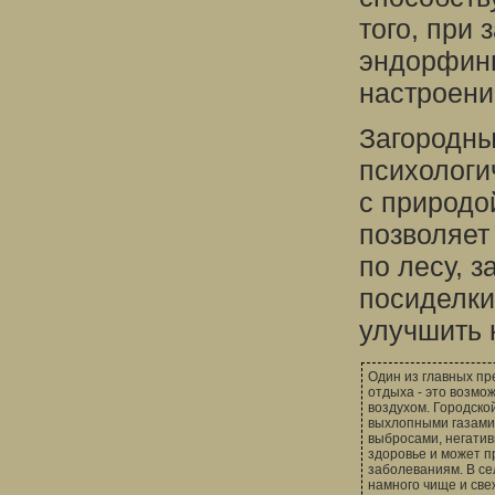
того, при
эндорфины
настроени
Загородны
психологи
с природой
позволяет
по лесу, 
посиделки
улучшить 
Один из главных пр
отдыха - это возмо
воздухом. Городско
выхлопными газам
выбросами, негатив
здоровье и может п
заболеваниям. В се
намного чище и све