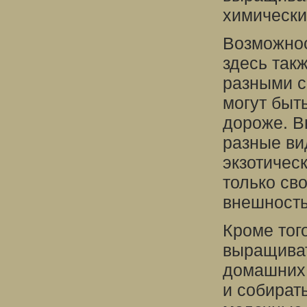
химически
Возможнос
здесь так
разными с
могут быт
дороже. В
разные ви
экзотичес
только св
внешност
Кроме тог
выращиват
домашних 
и собират