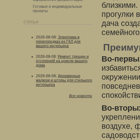
близкими.
Готовые и индивидуальные
проекты
прогулки 
дача созд
СТАТЬИ
семейного
2026-08-08
:
Электрика в
перегородках из ГКЛ для
Преиму
вашего интерьера
2026-08-08
:
Ремонт трещин и
Во-первы
отслоений на цоколе вашего
дома
избавиться
окружении
2026-08-08
:
Деревянные
жалюзи и шторы для стильного
повседнев
интерьера
спокойств
Все новости
Во-вторы
укреплени
воздухе, 
садоводст