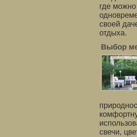
где можно
одновреме
своей дач
отдыха.
Выбор ме
природнос
комфортну
использов
свечи, цве