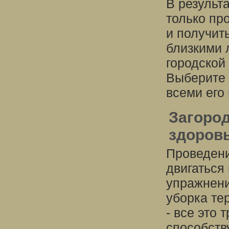
В результа
только пр
и получит
близкими 
городской
Выберите 
всеми его
Загород
здоров
Проведени
двигаться
упражнени
уборка те
- все это
способств