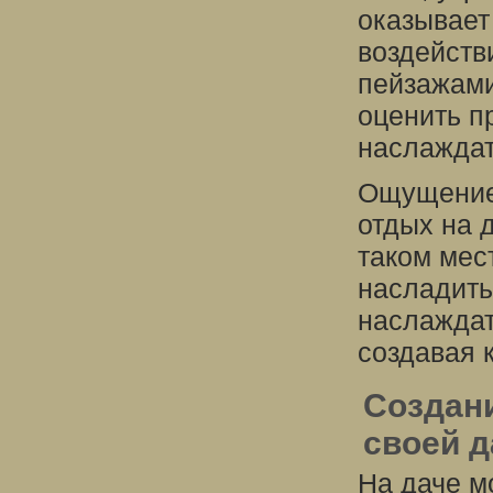
оказывае
воздейств
пейзажами
оценить п
наслажда
Ощущение 
отдых на 
таком мес
насладит
наслаждат
создавая 
Создани
своей д
На даче м