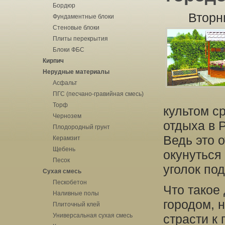
Бордюр
Вторн
Фундаментные блоки
Стеновые блоки
Плиты перекрытия
Блоки ФБС
Кирпич
Нерудные материалы
Асфальт
ПГС (песчано-гравийная смесь)
Торф
культом с
Чернозем
отдыха в 
Плодородный грунт
Ведь это 
Керамзит
Щебень
окунуться 
Песок
уголок по
Сухая смесь
Пескобетон
Что такое 
Наливные полы
городом, 
Плиточный клей
Универсальная сухая смесь
страсти к