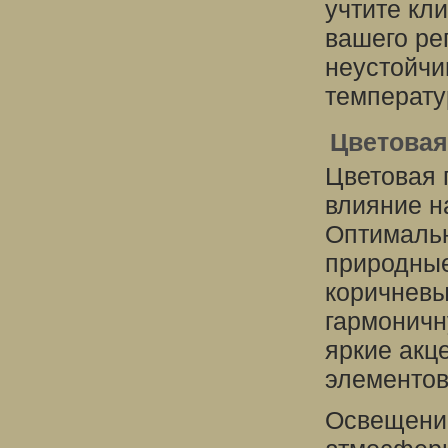
учтите кл
вашего ре
неустойчи
температу
Цветовая
Цветовая 
влияние н
Оптимальн
природные
коричневы
гармоничн
яркие акц
элементов
Освещение