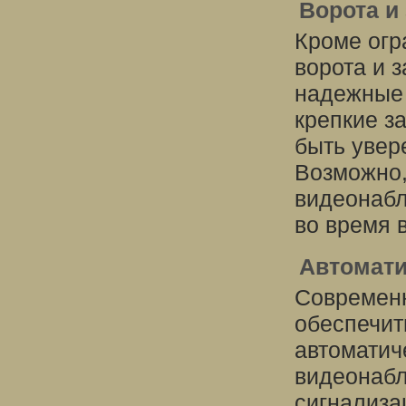
Ворота и
Кроме огр
ворота и з
надежные 
крепкие з
быть увер
Возможно,
видеонабл
во время 
Автомати
Современн
обеспечит
автоматич
видеонабл
сигнализац