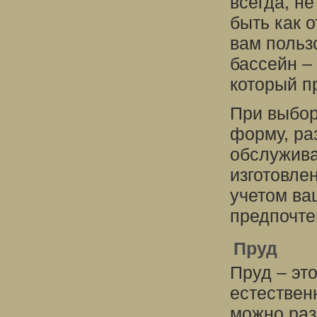
всегда, н
быть как о
вам польз
бассейн –
который п
При выбор
форму, ра
обслужива
изготовле
учетом ва
предпочте
Пруд
Пруд – это
естествен
можно раз