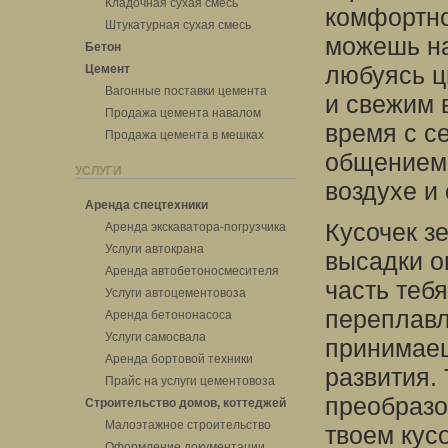
Кладочная сухая смесь
комфортно
Штукатурная сухая смесь
можешь на
Бетон
любуясь ц
Цемент
Вагонные поставки цемента
и свежим 
Продажа цемента навалом
время с с
Продажа цемента в мешках
общением,
УСЛУГИ
воздухе и 
Аренда спецтехники
Кусочек з
Аренда экскаватора-погрузчика
Услуги автокрана
высадки о
Аренда автобетоносмесителя
часть теб
Услуги автоцементовоза
переплавл
Аренда бетононасоса
Услуги самосвала
принимаеш
Аренда бортовой техники
развития.
Прайс на услуги цементовоза
преобразо
Строительство домов, коттеджей
Малоэтажное строительство
твоем кус
Оформление документации