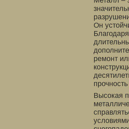
Металл – 
значитель
разрушени
Он устойч
Благодаря
длительны
дополните
ремонт ил
конструкц
десятилет
прочность
Высокая п
металличе
справлять
условиями
снегопадо