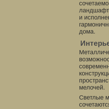
сочетаемо
ландшафто
и исполне
гармоничн
дома.
Интерь
Металличе
возможнос
современн
конструкц
пространс
мелочей.
Светлые м
сочетаютс