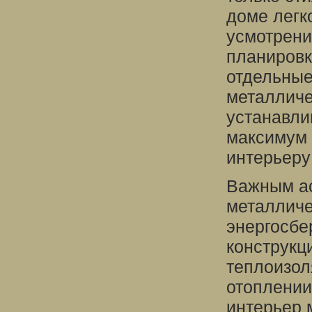
доме легк
усмотрени
планировк
отдельные
металличе
устанавли
максимум 
интерьеру
Важным ас
металличе
энергосбе
конструкц
теплоизол
отоплении
интерьер 