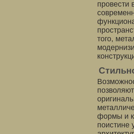
провести 
современ
функциона
пространс
того, мет
модернизи
конструкц
Стильн
Возможнос
позволяют
оригиналь
металличе
формы и к
поистине 
архитекту