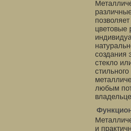
Металличе
различные
позволяет
цветовые
индивидуа
натуральн
создания 
стекло ил
стильного
металличе
любым пот
владельце
Функцио
Металличе
и практич