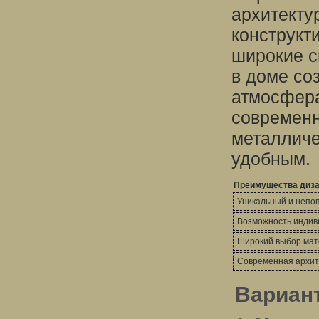
архитекту
конструкт
широкие с
в доме со
атмосфера
современн
металличе
удобным.
Преимущества диза
Уникальный и непо
Возможность индив
Широкий выбор мат
Современная архит
Вариан