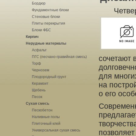
Бордюр
Четвер
Фундаментные блоки
Стеновые блоки
Плиты перекрытия
Блоки ФБС
Кирпич
Нерудные материалы
Асфальт
сочетают 
ПГС (песчано-гравийная смесь)
Торф
долговечн
Чернозем
для многи
Плодородный грунт
на постро
Керамзит
Щебень
о его осо
Песок
Сухая смесь
Современн
Пескобетон
предлагае
Наливные полы
творчеств
Плиточный клей
Универсальная сухая смесь
позволяет