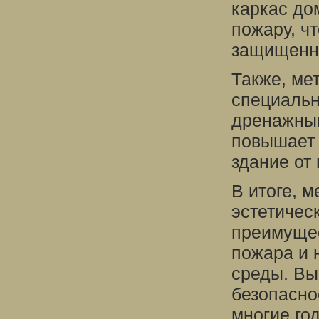
каркас до
пожару, ч
защищенн
Также, ме
специаль
дренажным
повышает 
здание от
В итоге, 
эстетичес
преимущес
пожара и 
среды. Вы
безопасно
многие го