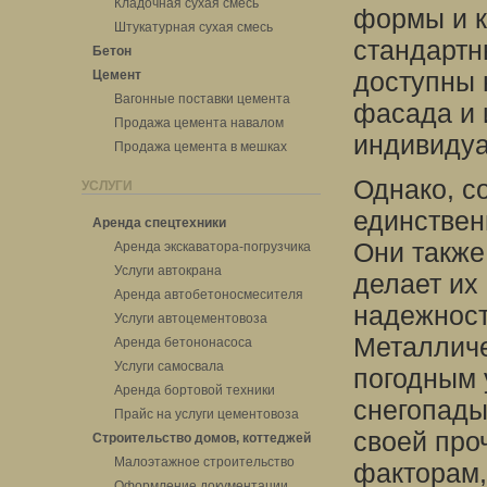
Кладочная сухая смесь
формы и к
Штукатурная сухая смесь
стандартн
Бетон
доступны
Цемент
Вагонные поставки цемента
фасада и 
Продажа цемента навалом
индивидуа
Продажа цемента в мешках
Однако, с
УСЛУГИ
единствен
Аренда спецтехники
Они также
Аренда экскаватора-погрузчика
Услуги автокрана
делает их
Аренда автобетоносмесителя
надежност
Услуги автоцементовоза
Металличе
Аренда бетононасоса
Услуги самосвала
погодным 
Аренда бортовой техники
снегопады
Прайс на услуги цементовоза
своей про
Строительство домов, коттеджей
Малоэтажное строительство
факторам,
Оформление документации