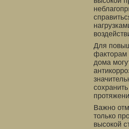
высокой п
неблагопр
справитьс
нагрузкам
воздейств
Для повыш
факторам 
дома могу
антикорро
значитель
сохранить
протяжени
Важно отм
только пр
высокой с