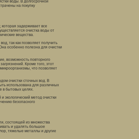
стки воды. В долгосрочной
атрачены на покупку
 которая задерживает все
уществляется очистка воды от
нические вещества.
од, так как позволяет получить
 Она особенно полезна для очистки
ие, возможность повторного
агрязнений. Кроме того, этот
 микроорганизмы, что позволяет
дом очистки сточных вод. В
быть использована для различных
е в бытовых целях.
и экологический метод очистки
ечению безопасного
сти, состоящей из множества
живать и удалять большое
хлор, тяжелые металлы и другие