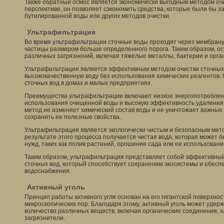
Также обратный осмос является экономически выгодным методом очи
перспективе, он позволяет сэкономить средства, которые были бы з
бутилированной воды или других методов очистки.
Ультрафильтрация
Во время ультрафильтрации сточные воды проходят через мембрану,
частицы размером больше определенного порога. Таким образом, ос
различных загрязнений, включая тяжелые металлы, бактерии и орга
Ультрафильтрация является эффективным методом очистки сточных в
высококачественную воду без использования химических реагентов.
сточных вод в домах и малых предприятиях.
Преимущества ультрафильтрации включают низкое энергопотреблен
использования очищенной воды и высокую эффективность удаления з
метод не изменяет химический состав воды и не уничтожает важные
сохранить ее полезные свойства.
Ультрафильтрация является экологически чистым и безопасным мето
результате этого процесса получается чистая вода, которая может 
нужд, таких как полив растений, орошение сада или ее использовани
Таким образом, ультрафильтрация представляет собой эффективный 
сточных вод, который способствует сохранению экосистемы и обесп
водоснабжения.
Активный уголь
Принцип работы активного угля основан на его гигантской поверхно
микроскопических пор. Благодаря этому, активный уголь может удер
количество различных веществ, включая органические соединения, 
загрязнители.