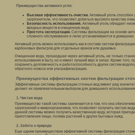
Преимущества активного угля:
Высокая эффективность очистки.
Активный уголь способен
загрязнители, что позволяет добиться высокого качества очи
Безопасность использования.
Активный уголь обладает низк
вредных веществ в очищенную воду.
Простота эксплуатации.
Системы фильтрации на основе акти
сложного обслуживания и легко устанавливаются в домашних 
Активный уголь можно использовать как в составе систем фильтрации 
карбоновых фильтров для отдельных кранов или душевых.
Очищенная вода, прошедшая через активный уголь, не только стано
использования в быту, но и имеет лучший вкус и запах. Кроме того, 
сохранить долговечность и работоспособность других систем водопод
обратного осмоса или ультрафильтрации.
Преимущества эффективных систем фильтрации сточ
Эффективные системы фильтрации сточных вод имеют ряд значите
делают их привлекательным выбором для домашнего использования
1. Чистая вода
Преимущество такой системы заключается в том, что она обеспечива
загрязнений и микроорганизмов, что позволяет получить чистую воду
данной системы можно получить качественную воду, которая пригодн
приготовления пищи, полива растений и других бытовых нужд.
2. Забота о природе
Еще одним преимуществом эффективной системы фильтрации сточны