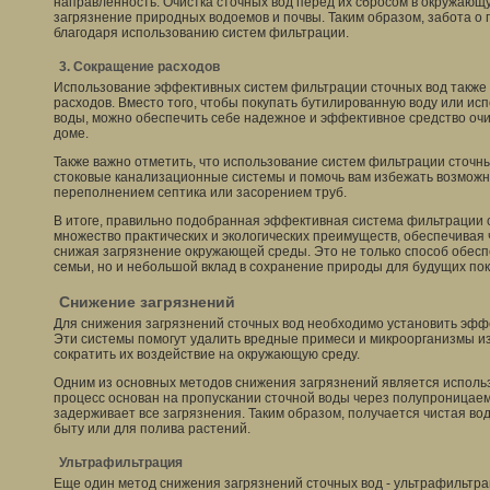
направленность. Очистка сточных вод перед их сбросом в окружающ
загрязнение природных водоемов и почвы. Таким образом, забота о
благодаря использованию систем фильтрации.
3. Сокращение расходов
Использование эффективных систем фильтрации сточных вод также
расходов. Вместо того, чтобы покупать бутилированную воду или ис
воды, можно обеспечить себе надежное и эффективное средство очи
доме.
Также важно отметить, что использование систем фильтрации сточны
стоковые канализационные системы и помочь вам избежать возможн
переполнением септика или засорением труб.
В итоге, правильно подобранная эффективная система фильтрации 
множество практических и экологических преимуществ, обеспечивая 
снижая загрязнение окружающей среды. Это не только способ обес
семьи, но и небольшой вклад в сохранение природы для будущих по
Снижение загрязнений
Для снижения загрязнений сточных вод необходимо установить эф
Эти системы помогут удалить вредные примеси и микроорганизмы из
сократить их воздействие на окружающую среду.
Одним из основных методов снижения загрязнений является исполь
процесс основан на пропускании сточной воды через полупроницае
задерживает все загрязнения. Таким образом, получается чистая во
быту или для полива растений.
Ультрафильтрация
Еще один метод снижения загрязнений сточных вод - ультрафильтра