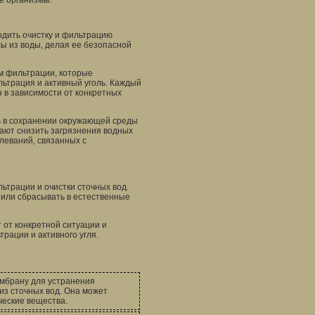
ие организмы.
одить очистку и фильтрацию
ы из воды, делая ее безопасной
м фильтрации, которые
льтрация и активный уголь. Каждый
 в зависимости от конкретных
 в сохранении окружающей среды
ают снизить загрязнения водных
леваний, связанных с
трации и очистки сточных вод.
или сбрасывать в естественные
 от конкретной ситуации и
рации и активного угля.
мбрану для устранения
из сточных вод. Она может
ческие вещества.