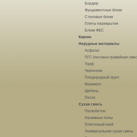
Бордюр
Фундаментные блоки
Стеновые блоки
Плиты перекрытия
Блоки ФБС
Кирпич
Нерудные материалы
Асфальт
ПГС (песчано-гравийная смес
Торф
Чернозем
Плодородный грунт
Керамзит
Щебень
Песок
Сухая смесь
Пескобетон
Наливные полы
Плиточный клей
Универсальная сухая смесь