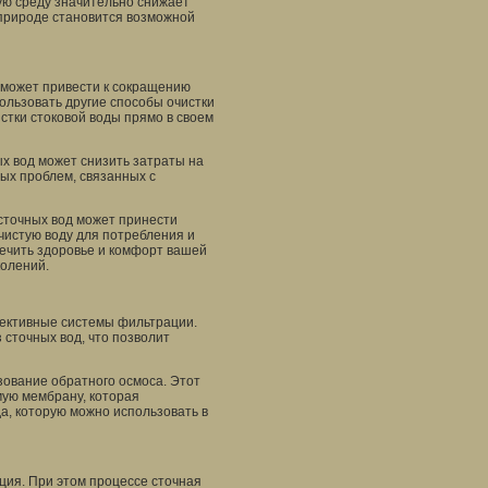
ую среду значительно снижает
 природе становится возможной
 может привести к сокращению
пользовать другие способы очистки
стки стоковой воды прямо в своем
х вод может снизить затраты на
ых проблем, связанных с
сточных вод может принести
чистую воду для потребления и
печить здоровье и комфорт вашей
колений.
фективные системы фильтрации.
 сточных вод, что позволит
зование обратного осмоса. Этот
мую мембрану, которая
да, которую можно использовать в
ция. При этом процессе сточная