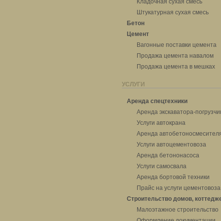
Кладочная сухая смесь
Штукатурная сухая смесь
Бетон
Цемент
Вагонные поставки цемента
Продажа цемента навалом
Продажа цемента в мешках
УСЛУГИ
Аренда спецтехники
Аренда экскаватора-погрузчи
Услуги автокрана
Аренда автобетоносмесител
Услуги автоцементовоза
Аренда бетононасоса
Услуги самосвала
Аренда бортовой техники
Прайс на услуги цементовоза
Строительство домов, коттедж
Малоэтажное строительство
Оформление документации