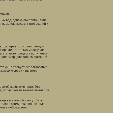
живания.
ых вод, однако его применение
и воды или высоких требований к
аются через полупроницаемую
т проходить только молекулам
ьтате этого процесса получается
 например, для полива растений
этому не требует использования
ружающую среду и является
высокой эффективности. Этот
д, что делает их безопасными для
 надежностью. Они могут быть
агодаря этому, очищенная вода
ной в любое время.