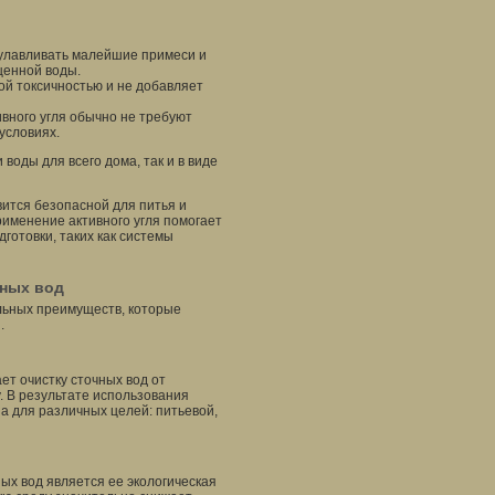
 улавливать малейшие примеси и
щенной воды.
ой токсичностью и не добавляет
вного угля обычно не требуют
условиях.
воды для всего дома, так и в виде
вится безопасной для питья и
применение активного угля помогает
готовки, таких как системы
ных вод
льных преимуществ, которые
.
ет очистку сточных вод от
. В результате использования
а для различных целей: питьевой,
х вод является ее экологическая