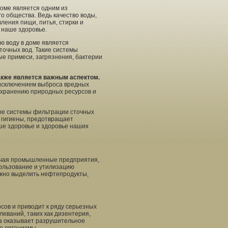
доме является одним из
о общества. Ведь качество воды,
ления пищи, питья, стирки и
 наше здоровье.
ю воду в доме является
точных вод. Такие системы
ые примеси, загрязнения, бактерии
кже является важным аспектом.
исключением выброса вредных
охранению природных ресурсов и
оре системы фильтрации сточных
я гигиены, предотвращает
е здоровье и здоровье наших
лючая промышленные предприятия,
пользование и утилизацию
ожно выделить нефтепродукты,
сов и приводит к ряду серьезных
еваний, таких как дизентерия,
на оказывает разрушительное