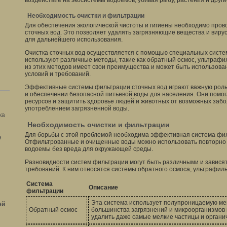
воздействие на экосистемы водоемов, убивая рыбу, растения и друг
Необходимость очистки и фильтрации
Для обеспечения экологической чистоты и гигиены необходимо пров
сточных вод. Это позволяет удалять загрязняющие вещества и вирус
для дальнейшего использования.
Очистка сточных вод осуществляется с помощью специальных систе
используют различные методы, такие как обратный осмос, ультрафи
из этих методов имеет свои преимущества и может быть использован
условий и требований.
Эффективные системы фильтрации сточных вод играют важную роль
и обеспечении безопасной питьевой воды для населения. Они помог
ресурсов и защитить здоровье людей и животных от возможных забо
употреблением загрязненной воды.
ка
Необходимость очистки и фильтрации
Для борьбы с этой проблемой необходима эффективная система филь
я
Отфильтрованные и очищенные воды можно использовать повторно 
водоемы без вреда для окружающей среды.
Разновидности систем фильтрации могут быть различными и зависят
требований. К ним относятся системы обратного осмоса, ультрафильт
Система
Описание
фильтрации
Эта система использует полупроницаемую ме
ей
Обратный осмос
большинства загрязнений и микроорганизмов 
удалить даже самые мелкие частицы и органи