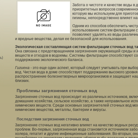
Забота о чистоте и качестве воды в 
приоритетных вопросов современног
которую мы используем для приготов
гигиены, непосредственно влияет на
Одним из способов обеспечить чисту
использование систем фильтрации с
позволяют удалять из воды различн
и вредные вещества, делая ее безопасной для использования.
Экологическая составляющая систем фильтрации сточных вод та
Она связана с предотвращением загрязнения окружающей среды и 
веществ и отходов в водоемы. Системы фильтрации способствуют с
ь)
поддержанию экологического баланса.
Гигиена
- это еще один аспект, который следует учитывать при выб
вод. Чистая вода в доме способствует поддержанию высокого уровн
распространение болезнетворных микроорганизмов и защищает наш
близких.
Проблемы загрязнения сточных вод
Загрязнение сточных вод происходит из различных источников, вк
домашние хозяйства, сельское хозяйство, а также неправильное ис
химических веществ. Среди основных загрязнителей сточных вод м
химические вещества, металлы, бактерии и вирусы.
Последствия загрязнения сточных вод
Загрязнение сточных вод негативно влияет на качество водных ресур
проблем. Во-первых, загрязненная вода становится источником забол
холера, гепатит и другие инфекционные заболевания. Во-вторых, о