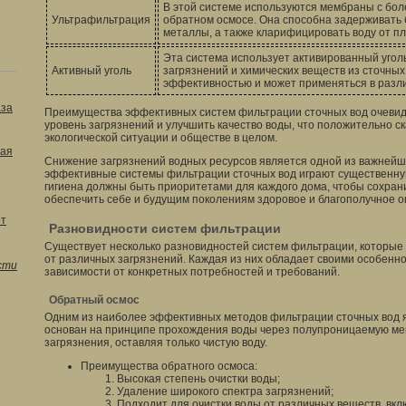
В этой системе используются мембраны с бол
Ультрафильтрация
обратном осмосе. Она способна задерживать 
металлы, а также кларифицировать воду от п
Эта система использует активированный угол
Активный уголь
загрязнений и химических веществ из сточных
эффективностью и может применяться в разли
аза
Преимущества эффективных систем фильтрации сточных вод очевид
уровень загрязнений и улучшить качество воды, что положительно с
экологической ситуации и обществе в целом.
ая
Снижение загрязнений водных ресурсов является одной из важнейш
эффективные системы фильтрации сточных вод играют существенную
гигиена должны быть приоритетами для каждого дома, чтобы сохран
обеспечить себе и будущим поколениям здоровое и благополучное 
от
Разновидности систем фильтрации
Существует несколько разновидностей систем фильтрации, которые
от различных загрязнений. Каждая из них обладает своими особенн
сти
зависимости от конкретных потребностей и требований.
Обратный осмос
Одним из наиболее эффективных методов фильтрации сточных вод 
основан на принципе прохождения воды через полупроницаемую мем
загрязнения, оставляя только чистую воду.
Преимущества обратного осмоса:
Высокая степень очистки воды;
Удаление широкого спектра загрязнений;
Подходит для очистки воды от различных веществ, вк