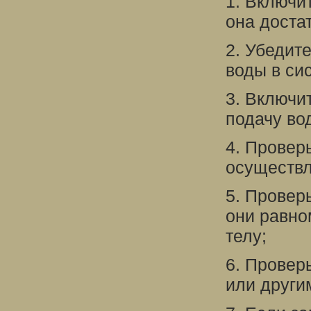
1. Включи
она доста
2. Убедит
воды в си
3. Включи
подачу во
4. Провер
осуществл
5. Провер
они равно
телу;
6. Провер
или други