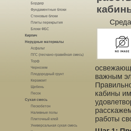
Бордюр
кабин
Фундаментные блоки
Стеновые блоки
Среда
Плиты перекрытия
Блоки ФБС
Кирпич
Нерудные материалы
Асфальт
ПГС (песчано-гравийная смесь)
Торф
освежающи
Чернозем
Плодородный грунт
важным эл
Керамзит
Правильно
Щебень
кабины им
Песок
Сухая смесь
удовлетво
Пескобетон
расскажем
Наливные полы
работы св
Плиточный клей
Универсальная сухая смесь
Шаг 1: П