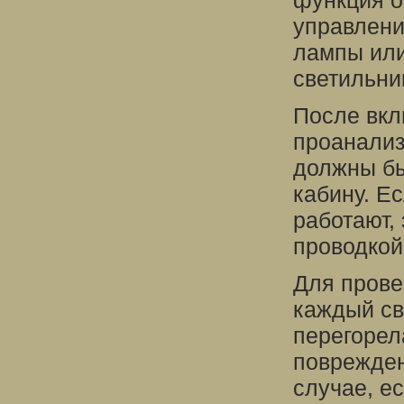
функция о
управлени
лампы или
светильни
После вкл
проанализ
должны бы
кабину. Е
работают,
проводкой
Для прове
каждый св
перегорел
поврежден
случае, е