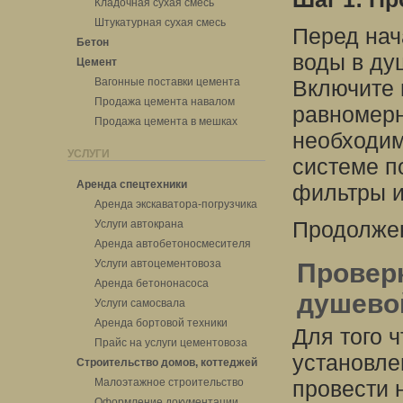
Кладочная сухая смесь
Штукатурная сухая смесь
Перед нач
Бетон
воды в ду
Цемент
Вагонные поставки цемента
Включите 
Продажа цемента навалом
равномерн
Продажа цемента в мешках
необходим
УСЛУГИ
системе п
Аренда спецтехники
фильтры и
Аренда экскаватора-погрузчика
Продолжен
Услуги автокрана
Аренда автобетоносмесителя
Услуги автоцементовоза
Провер
Аренда бетононасоса
душево
Услуги самосвала
Аренда бортовой техники
Для того 
Прайс на услуги цементовоза
установле
Строительство домов, коттеджей
Малоэтажное строительство
провести 
Оформление документации