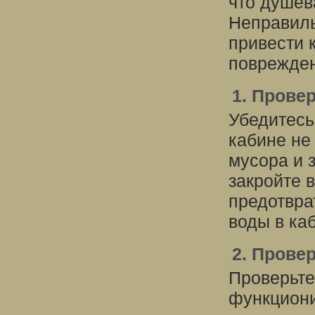
что душев
Неправиль
привести 
поврежде
1. Прове
Убедитесь
кабине не 
мусора и 
закройте 
предотвра
воды в каб
2. Прове
Проверьте
функциони