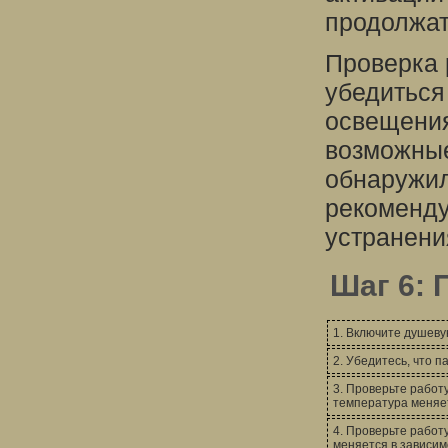
продолжат
Проверка 
убедиться
освещения
возможные
обнаружил
рекоменду
устранени
Шаг 6: 
1. Включите душевую
2. Убедитесь, что 
3. Проверьте работ
температура меняет
4. Проверьте работ
меняется в зависим