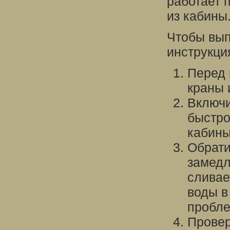
работает 
из кабины
Чтобы вып
инструкци
Перед 
краны 
Включи
быстро
кабины
Обрати
замедл
сливае
воды в
пробле
Провер