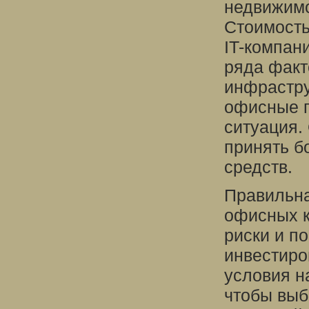
недвижимо
Стоимость
IT-компан
ряда факт
инфрастру
офисные 
ситуация.
принять б
средств.
Правильна
офисных к
риски и п
инвестиро
условия н
чтобы выб