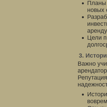
Планы 
новых 
Разраб
инвест
аренду
Цели п
долгос
3. Истор
Важно уч
арендатор
Репутация
надежност
Истори
воврем