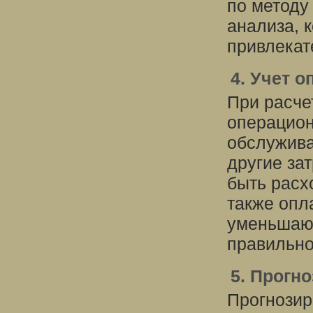
по методу
анализа, 
привлекат
4. Учет 
При расче
операцион
обслужива
другие за
быть расхо
также опл
уменьшают
правильно
5. Прогн
Прогнозир