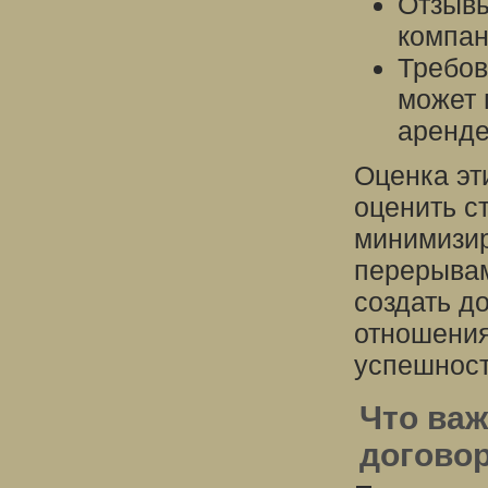
Отзывы
компан
Требов
может 
аренде
Оценка эт
оценить с
минимизир
перерывам
создать д
отношения
успешност
Что важ
договор