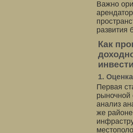
Важно ори
арендатор
пространс
развития 
Как про
доходн
инвест
1. Оценк
Первая ст
рыночной 
анализ ан
же районе
инфрастру
местополо