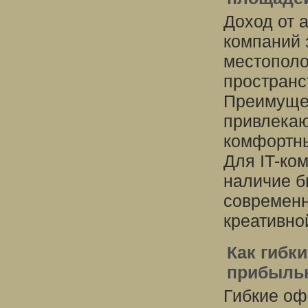
Доход от 
компаний 
местополо
пространс
Преимущес
привлекаю
комфортны
Для IT-ко
наличие б
современн
креативно
Как гибк
прибыльн
Гибкие оф