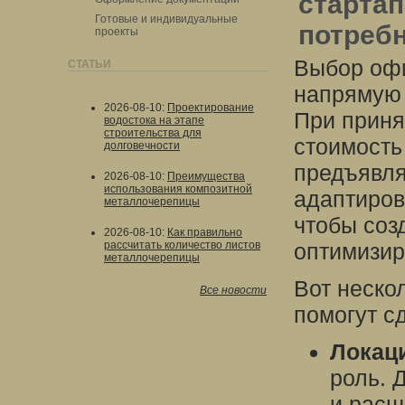
стартап
Готовые и индивидуальные
потребн
проекты
Выбор офи
СТАТЬИ
напрямую 
2026-08-10
:
Проектирование
При приня
водостока на этапе
строительства для
стоимость
долговечности
предъявля
2026-08-10
:
Преимущества
использования композитной
адаптиров
металлочерепицы
чтобы соз
2026-08-10
:
Как правильно
рассчитать количество листов
оптимизир
металлочерепицы
Вот неско
Все новости
помогут с
Локац
роль. 
и расш