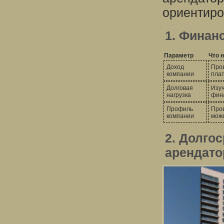
ориентиро
1. Финан
Параметр
Что 
Доход
Пров
компании
пла
Долговая
Изуч
нагрузка
фина
Профиль
Пров
компании
може
2. Долго
арендато