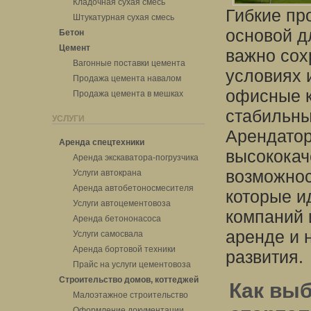
Кладочная сухая смесь
Гибкие пр
Штукатурная сухая смесь
основой д
Бетон
Цемент
важно сох
Вагонные поставки цемента
условиях 
Продажа цемента навалом
офисные к
Продажа цемента в мешках
стабильны
УСЛУГИ
Арендатор
Аренда спецтехники
высококач
Аренда экскаватора-погрузчика
возможнос
Услуги автокрана
Аренда автобетоносмесителя
которые и
Услуги автоцементовоза
компаний 
Аренда бетононасоса
аренде и 
Услуги самосвала
Аренда бортовой техники
развития.
Прайс на услуги цементовоза
Строительство домов, коттеджей
Как вы
Малоэтажное строительство
Оформление документации