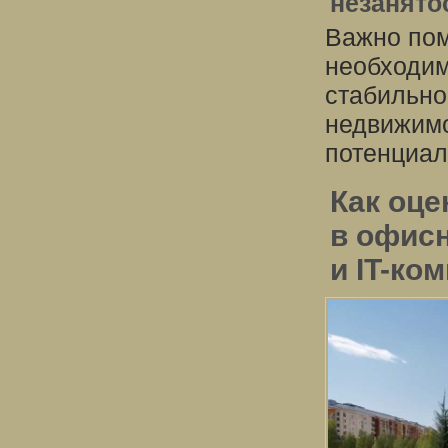
незанято
Важно пом
необходим
стабильно
недвижимо
потенциал
Как оце
в офис
и IT-ко