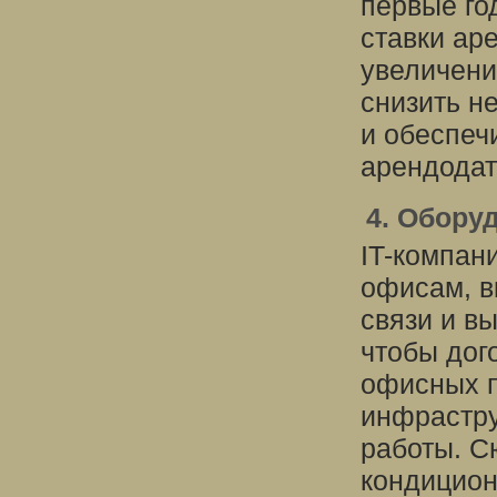
первые го
ставки ар
увеличени
снизить н
и обеспеч
арендодат
4. Обору
IT-компан
офисам, в
связи и в
чтобы дог
офисных п
инфрастру
работы. С
кондицион