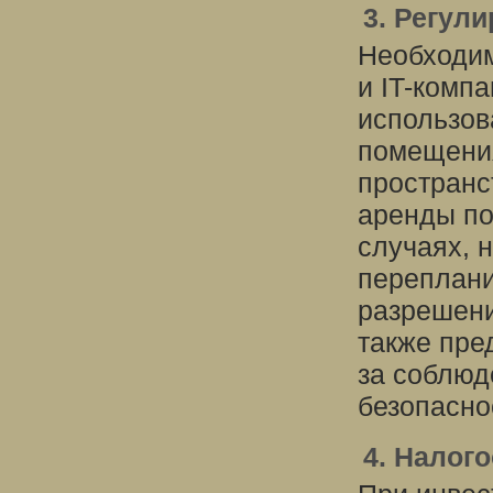
3. Регул
Необходим
и IT-комп
использов
помещения
пространст
аренды по
случаях, 
переплани
разрешени
также пре
за соблюд
безопасно
4. Налог