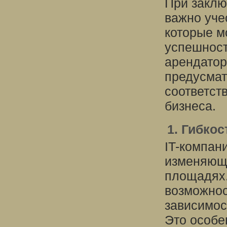
При заклю
важно уче
которые м
успешност
арендатор
предусмат
соответс
бизнеса.
1. Гибко
IT-компан
изменяющ
площадях.
возможнос
зависимос
Это особе