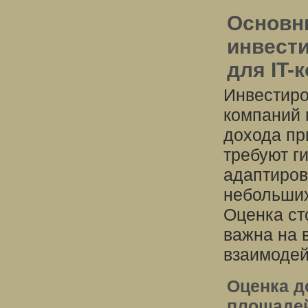
Основн
инвест
для IT-
Инвестиро
компаний 
дохода пр
требуют г
адаптиров
небольших
Оценка ст
важна на 
взаимодей
Оценка д
площаде