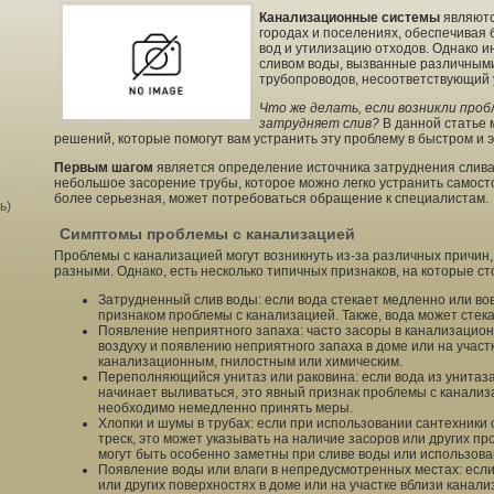
Канализационные системы
являютс
городах и поселениях, обеспечивая
вод и утилизацию отходов. Однако и
сливом воды, вызванные различными
трубопроводов, несоответствующий 
Что же делать, если возникли проб
затрудняет слив?
В данной статье 
решений, которые помогут вам устранить эту проблему в быстром и
Первым шагом
является определение источника затруднения слива 
небольшое засорение трубы, которое можно легко устранить самост
более серьезная, может потребоваться обращение к специалистам.
ь)
Симптомы проблемы с канализацией
Проблемы с канализацией могут возникнуть из-за различных причин,
разными. Однако, есть несколько типичных признаков, на которые ст
Затрудненный слив воды: если вода стекает медленно или вов
признаком проблемы с канализацией. Также, вода может стек
Появление неприятного запаха: часто засоры в канализацион
воздуху и появлению неприятного запаха в доме или на участ
канализационным, гнилостным или химическим.
Переполняющийся унитаз или раковина: если вода из унитаз
начинает выливаться, это явный признак проблемы с канализ
необходимо немедленно принять меры.
Хлопки и шумы в трубах: если при использовании сантехники
треск, это может указывать на наличие засоров или других пр
могут быть особенно заметны при сливе воды или использова
Появление воды или влаги в непредусмотренных местах: если 
или других поверхностях в доме или на участке вблизи канал