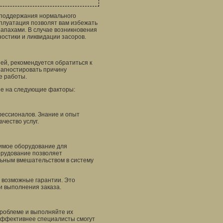
я поддержания нормального
плуатация позволят вам избежать
апахами. В случае возникновения
остики и ликвидации засоров.
ей, рекомендуется обратиться к
агностировать причину
е работы.
ие на следующие факторы:
фессионалов. Знание и опыт
чество услуг.
димое оборудование для
орудование позволяет
льным вмешательством в систему
е возможные гарантии. Это
и выполнения заказа.
роблеме и выполняйте их
эффективнее специалисты смогут