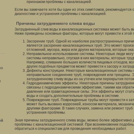
признаком проблемы с канализацией.
Если вы замечаете хотя бы один из этих симптомов, рекомендуется 
диагностики и устранения проблемы с канализацией.
Причины затрудненного слива воды
Затрудненный слив воды в канализационных системах может быть 
Ниже приведены основные факторы, которые могут привести к этой 
Засорение труб. Одной из наиболее распространенных причи
является засорение канализационных труб. Это может произо
отложений, мусора, жира или других материалов, которые ок
Неправильное использование системы. Некоторые люди могу
системы неправильно, спуская в них материалы, которые тру
Например, сливание больших количеств пищевых отходов, вол
других подобных предметов может привести к засору и затру
ка
Дефекты конструкции. Некоторые канализационные системы м
неправильное соединение труб, повреждения или трещины. Э
затрудненному сливу воды из-за утечек или перекрытия поток
я
Гидродинамические эффекты. Некоторые причины затрудненн
связаны с гидродинамическими эффектами, такими как обратн
давление или гравитационные силы. Эти эффекты могут стат
воды и создать дополнительные проблемы в системе.
Повреждение труб. Поврежденные трубы могут привести к за
может быть вызвано коррозией, износом материала, механи
другими факторами. В таких случаях, замена или ремонт тру
устранения проблемы.
Зная причины затрудненного слива воды, можно более эффективно д
ей
проблемы с канализационной системой. При возникновении подобн
обратиться к специалистам для проведения необходимых работ.