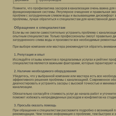
деревьев
трубопроводов
Помните, что профилактика засоров в канализации очень важна дл
функционирования системы. Регулярное очищение и правильная экс
проблем с затрудненным сливом воды и вызывающими дискомфорт з
проблемы, лучше обратиться к специалистам для качественной диагн
Обращение к специалистам
Если вы не смогли самостоятельно устранить проблему с канализаци
опытным специалистам. Только профессионалы смогут правильно ди
затрудненного слива воды и произвести все необходимые ремонтны
При выборе компании или мастера рекомендуется обратить вниман
1. Репутация и опыт
Исследуйте отзывы клиентов о предлагаемых услугах и рейтинг про
специалистов являются важными факторами, которые гарантируют ка
2. Наличие необходимого оборудования
Убедитесь, что у выбранной компании или мастера есть все необхо
эффективного решения проблемы с канализацией. Современное об
диагностировать и устранять засоры с высокой точностью и минима
канализации.
Обязательно согласуйте стоимость услуг до начала работ и уточнит
поможет избежать непредвиденных расходов и конфликтов на стади
3. Просьба оказать помощь
При обращении к специалистам расскажите подробно о возникшей п
рекомендации. Чем точнее информация о проблеме, тем быстрее и 