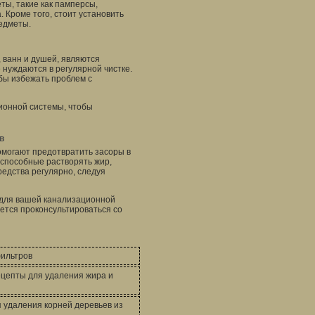
ты, такие как памперсы,
 Кроме того, стоит установить
редметы.
 ванн и душей, являются
 нуждаются в регулярной чистке.
бы избежать проблем с
ионной системы, чтобы
в
омогают предотвратить засоры в
 способные растворять жир,
редства регулярно, следуя
 для вашей канализационной
ется проконсультироваться со
фильтров
ецепты для удаления жира и
 удаления корней деревьев из