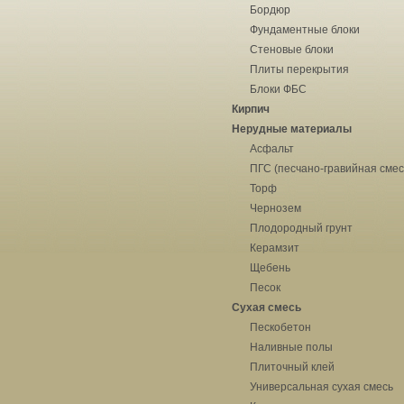
Бордюр
Фундаментные блоки
Стеновые блоки
Плиты перекрытия
Блоки ФБС
Кирпич
Нерудные материалы
Асфальт
ПГС (песчано-гравийная смес
Торф
Чернозем
Плодородный грунт
Керамзит
Щебень
Песок
Сухая смесь
Пескобетон
Наливные полы
Плиточный клей
Универсальная сухая смесь