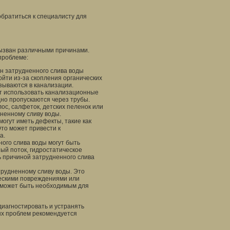
обратиться к специалисту для
вызван различными причинами.
проблеме:
н затрудненного слива воды
йти из-за скопления органических
азываются в канализации.
т использовать канализационные
дно пропускаются через трубы.
ос, салфеток, детских пеленок или
дненному сливу воды.
огут иметь дефекты, такие как
то может привести к
а.
ого слива воды могут быть
ый поток, гидростатическое
ь причиной затрудненного слива
трудненному сливу воды. Это
ческими повреждениями или
б может быть необходимым для
иагностировать и устранять
ых проблем рекомендуется