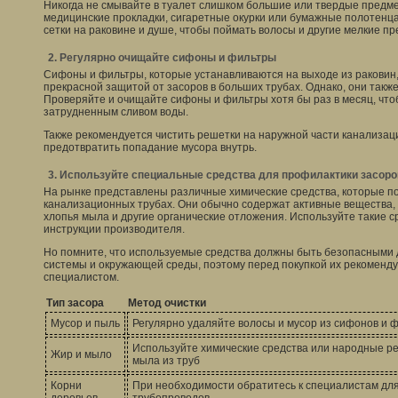
Никогда не смывайте в туалет слишком большие или твердые предме
медицинские прокладки, сигаретные окурки или бумажные полотенца.
сетки на раковине и душе, чтобы поймать волосы и другие мелкие п
2. Регулярно очищайте сифоны и фильтры
Сифоны и фильтры, которые устанавливаются на выходе из раковин,
прекрасной защитой от засоров в больших трубах. Однако, они также
Проверяйте и очищайте сифоны и фильтры хотя бы раз в месяц, что
затрудненным сливом воды.
Также рекомендуется чистить решетки на наружной части канализац
предотвратить попадание мусора внутрь.
3. Используйте специальные средства для профилактики засоро
На рынке представлены различные химические средства, которые п
канализационных трубах. Они обычно содержат активные вещества,
хлопья мыла и другие органические отложения. Используйте такие с
инструкции производителя.
Но помните, что используемые средства должны быть безопасными
системы и окружающей среды, поэтому перед покупкой их рекоменду
специалистом.
Тип засора
Метод очистки
Мусор и пыль
Регулярно удаляйте волосы и мусор из сифонов и 
Используйте химические средства или народные р
Жир и мыло
мыла из труб
Корни
При необходимости обратитесь к специалистам для