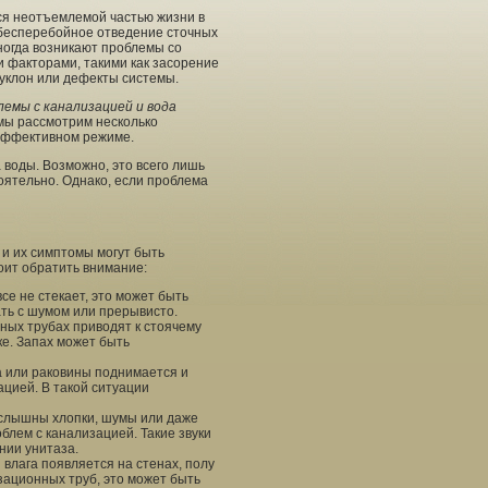
я неотъемлемой частью жизни в
 бесперебойное отведение сточных
ногда возникают проблемы со
 факторами, такими как засорение
уклон или дефекты системы.
лемы с канализацией и вода
мы рассмотрим несколько
 эффективном режиме.
воды. Возможно, это всего лишь
оятельно. Однако, если проблема
 и их симптомы могут быть
оит обратить внимание:
се не стекает, это может быть
ать с шумом или прерывисто.
ных трубах приводят к стоячему
ке. Запах может быть
а или раковины поднимается и
ацией. В такой ситуации
 слышны хлопки, шумы или даже
облем с канализацией. Такие звуки
нии унитаза.
влага появляется на стенах, полу
изационных труб, это может быть