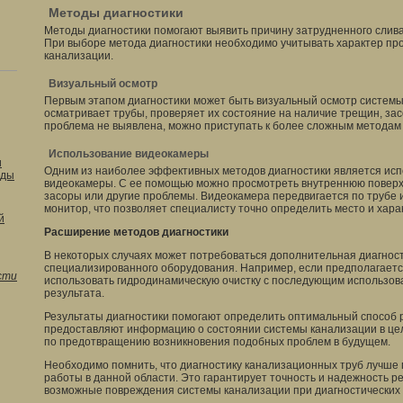
Методы диагностики
Методы диагностики помогают выявить причину затрудненного слива
При выборе метода диагностики необходимо учитывать характер пр
канализации.
Визуальный осмотр
Первым этапом диагностики может быть визуальный осмотр системы
осматривает трубы, проверяет их состояние на наличие трещин, зас
проблема не выявлена, можно приступать к более сложным методам 
Использование видеокамеры
и
Одним из наиболее эффективных методов диагностики является ис
оды
видеокамеры. С ее помощью можно просмотреть внутреннюю поверхн
засоры или другие проблемы. Видеокамера передвигается по трубе 
монитор, что позволяет специалисту точно определить место и хара
й
Расширение методов диагностики
В некоторых случаях может потребоваться дополнительная диагнос
специализированного оборудования. Например, если предполагаетс
сти
использовать гидродинамическую очистку с последующим использов
результата.
Результаты диагностики помогают определить оптимальный способ
предоставляют информацию о состоянии системы канализации в цел
по предотвращению возникновения подобных проблем в будущем.
Необходимо помнить, что диагностику канализационных труб лучше
работы в данной области. Это гарантирует точность и надежность р
возможные повреждения системы канализации при диагностических 