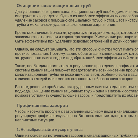
Очищение канализационных труб
Для успешного очищения канализационных труб необходимо испол
инструменты и средства. Одним из наиболее эффективных способов
удаление засоров с помощью специальной трубочистки. Этот инстру
трубы и механически удалить накопленные загрязнения.
Кроме механической очистки, существуют и другие методы, которые 
зависимости от степени и характера засора. Химические растворит
быть эффективны при удалении жировых отложений и других органич
Однако, не следует забывать, что эти способы очистки могут иметь
противопоказания. Поэтому, важно обратиться к специалистам, кото
затрудненного слива воды и подобрать наиболее эффективный мето
Также, необходимо помнить, что регулярное проведение профилакти
системы канализации поможет предотвратить возникновение пробл
канализационные трубы не реже двух раз в год, особенно если в в
количество людей или имеется склонность к образованию засоров.
В итоге, решение проблемы с затрудненным сливом воды в системе 
подхода. Очищение канализационных труб – одна из важных составл
поможет устранить существующие засоры и предотвратить их образ
Профилактика засоров
Чтобы избежать проблем с затрудненным сливом воды в канализаци
регулярную профилактику засоров. Вот несколько методов, которые 
неприятные ситуации.
1. Не выбрасывайте мусор в унитаз
Один из основных источников засоров в канализационных трубах - н