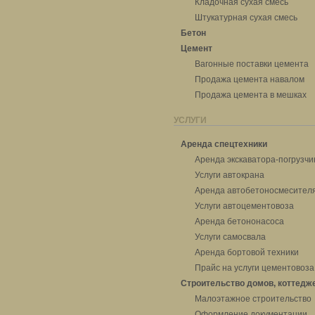
Кладочная сухая смесь
Штукатурная сухая смесь
Бетон
Цемент
Вагонные поставки цемента
Продажа цемента навалом
Продажа цемента в мешках
УСЛУГИ
Аренда спецтехники
Аренда экскаватора-погрузчи
Услуги автокрана
Аренда автобетоносмесител
Услуги автоцементовоза
Аренда бетононасоса
Услуги самосвала
Аренда бортовой техники
Прайс на услуги цементовоза
Строительство домов, коттедж
Малоэтажное строительство
Оформление документации