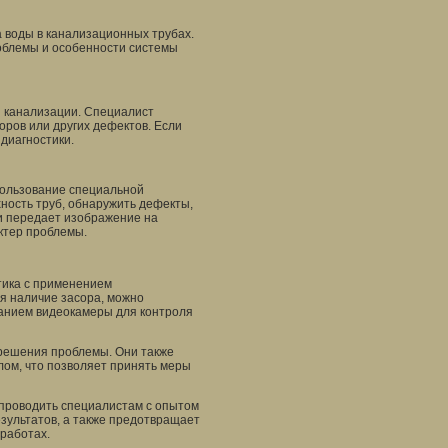
 воды в канализационных трубах.
облемы и особенности системы
 канализации. Специалист
оров или других дефектов. Если
диагностики.
пользование специальной
ость труб, обнаружить дефекты,
и передает изображение на
ктер проблемы.
тика с применением
я наличие засора, можно
анием видеокамеры для контроля
 решения проблемы. Они также
ом, что позволяет принять меры
 проводить специалистам с опытом
езультатов, а также предотвращает
работах.