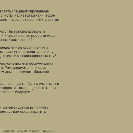
ьзовать специализированные
 очистки является механическое
мент позволяет проникнуть внутрь
могут быть использованы в
ели и специальные порошки могут
еских загрязнений.
 определенные ограничения и
рые смогут определить причину
д очистки канализационных труб.
ческой очистки и обслуживания
ем. Рекомендуется очищать
ашем доме проживает большое
канализации требует комплексного
яющих в этом процессе, которая
ование в будущем.
и, рекомендуется выполнять
помогут вам предотвратить
еправильная утилизация мусора.