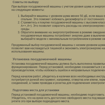
Советы по выбору
При выборе посудомоечной машины с учетом уровня шума и энерго
на следующие моменты:
Выбирайте машины с уровнем шума менее 50 дБ, если ваша к
спальне. Это поможет избежать дискомфорта от постоянного
Стремитесь к покупке посудомоечной машины с высоким клас
A++, A+). Это позволит сократить расходы на электроэнерги
среды.
Обратите внимание на энергопотребление в режиме ожидания
посудомоечные машины потребляют энергию даже в выключен
выбирайте модели с минимальным потреблением в режиме о
Продуманный выбор посудомоечной машины с низким уровнем шума
позволит вам наслаждаться тишиной и экономить электроэнергию на
использования машины.
Установка посудомоечной машины
Установка посудомоечной машины должна быть выполнена правильн
функционирование. Перед установкой, необходимо ознакомиться с 
производителем, чтобы избежать ошибок и неправильных подключен
Перед началом работ, убедитесь в наличии всех необходимых инстр
потребуются ручной инструмент, например, отвертка или ключи, ге
соединений, а также проводка и розетка для подключения электропи
Подготовка места для установки
Перед установкой посудомоечной машины, необходимо подготовить 
Убедитесь, что на кухне есть достаточно свободного места под маш
учтите это при выборе подходящего места.