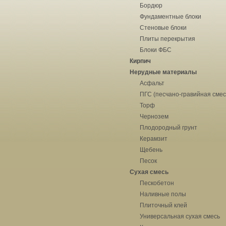
Бордюр
Фундаментные блоки
Стеновые блоки
Плиты перекрытия
Блоки ФБС
Кирпич
Нерудные материалы
Асфальт
ПГС (песчано-гравийная смес
Торф
Чернозем
Плодородный грунт
Керамзит
Щебень
Песок
Сухая смесь
Пескобетон
Наливные полы
Плиточный клей
Универсальная сухая смесь