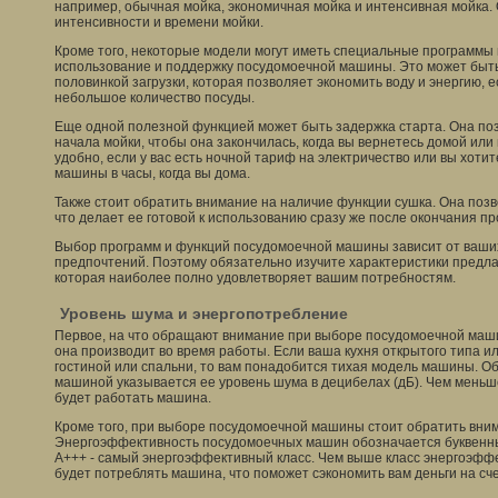
например, обычная мойка, экономичная мойка и интенсивная мойка.
интенсивности и времени мойки.
Кроме того, некоторые модели могут иметь специальные программы 
использование и поддержку посудомоечной машины. Это может быть
половинкой загрузки, которая позволяет экономить воду и энергию, 
небольшое количество посуды.
Еще одной полезной функцией может быть задержка старта. Она по
начала мойки, чтобы она закончилась, когда вы вернетесь домой или
удобно, если у вас есть ночной тариф на электричество или вы хот
машины в часы, когда вы дома.
Также стоит обратить внимание на наличие функции сушка. Она позв
что делает ее готовой к использованию сразу же после окончания п
Выбор программ и функций посудомоечной машины зависит от ваши
предпочтений. Поэтому обязательно изучите характеристики предла
которая наиболее полно удовлетворяет вашим потребностям.
Уровень шума и энергопотребление
Первое, на что обращают внимание при выборе посудомоечной маши
она производит во время работы. Если ваша кухня открытого типа и
гостиной или спальни, то вам понадобится тихая модель машины. О
машиной указывается ее уровень шума в децибелах (дБ). Чем меньш
будет работать машина.
Кроме того, при выборе посудомоечной машины стоит обратить вним
Энергоэффективность посудомоечных машин обозначается буквенным
A+++ - самый энергоэффективный класс. Чем выше класс энергоэфф
будет потреблять машина, что поможет сэкономить вам деньги на сче