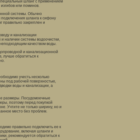
специальный шланг с применением
 изгибов или поминов.
онной системы. Обычно
 подключения шланга к сифону
нг правильно закреплен и
оводу и канализации
 и наличии системы водоочистки,
 неподходящим качеством воды.
одопроводной и канализационной
в, лучше обратиться к
но.
обходимо учесть несколько
ны под рабочей поверхностью,
дводки воды и канализации, а
ее размеры. Посудомоечные
ры, поэтому перед покупкой
не. Учтите не только ширину, но и
ранное место без проблем.
димо правильно подключить ее к
орудование, включая шланги и
ники, рекомендуется обратиться к