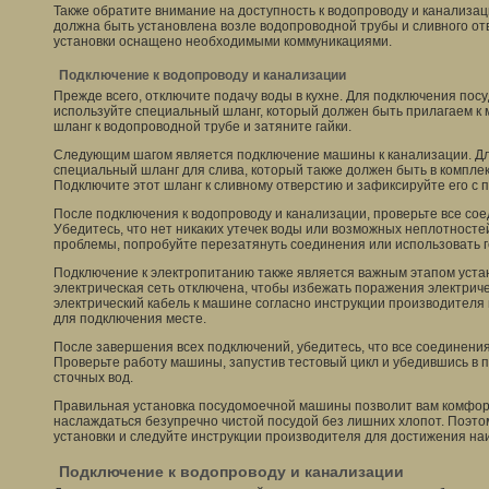
Также обратите внимание на доступность к водопроводу и канализ
должна быть установлена возле водопроводной трубы и сливного отв
установки оснащено необходимыми коммуникациями.
Подключение к водопроводу и канализации
Прежде всего, отключите подачу воды в кухне. Для подключения по
используйте специальный шланг, который должен быть прилагаем к
шланг к водопроводной трубе и затяните гайки.
Следующим шагом является подключение машины к канализации. Дл
специальный шланг для слива, который также должен быть в компле
Подключите этот шланг к сливному отверстию и зафиксируйте его с
После подключения к водопроводу и канализации, проверьте все сое
Убедитесь, что нет никаких утечек воды или возможных неплотност
проблемы, попробуйте перезатянуть соединения или использовать г
Подключение к электропитанию также является важным этапом устан
электрическая сеть отключена, чтобы избежать поражения электрич
электрический кабель к машине согласно инструкции производителя 
для подключения месте.
После завершения всех подключений, убедитесь, что все соединени
Проверьте работу машины, запустив тестовый цикл и убедившись в 
сточных вод.
Правильная установка посудомоечной машины позволит вам комфор
наслаждаться безупречно чистой посудой без лишних хлопот. Поэт
установки и следуйте инструкции производителя для достижения на
Подключение к водопроводу и канализации