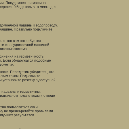
ации. Посудомоечная машина
ерстия. Убедитесь, что место для
судомоечной машины к водопроводу,
 машине. Правильно подключите
я этого вам потребуется
кте с посудомоечной машиной.
 помощью зажима.
динения на герметичность.
ей. Если обнаружатся подобные
ерметик.
овки. Перед этим убедитесь, что
еским током. Подключите
и установите розетку в доступной
я надежны и герметичны.
правильном подаче воды и отводе
тно пользоваться ею и
ому не пренебрегайте правилами
илучших результатов.