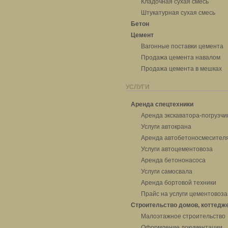
Кладочная сухая смесь
Штукатурная сухая смесь
Бетон
Цемент
Вагонные поставки цемента
Продажа цемента навалом
Продажа цемента в мешках
УСЛУГИ
Аренда спецтехники
Аренда экскаватора-погрузчи
Услуги автокрана
Аренда автобетоносмесител
Услуги автоцементовоза
Аренда бетононасоса
Услуги самосвала
Аренда бортовой техники
Прайс на услуги цементовоза
Строительство домов, коттедж
Малоэтажное строительство
Оформление документации