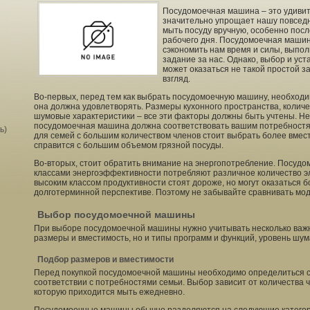
Посудомоечная машина – это удивит
значительно упрощает нашу повседн
мыть посуду вручную, особенно пос
рабочего дня. Посудомоечная машин
сэкономить нам время и силы, выпо
задание за нас. Однако, выбор и у
может оказаться не такой простой за
взгляд.
Во-первых, перед тем как выбрать посудомоечную машину, необходи
она должна удовлетворять. Размеры кухонного пространства, количе
шумовые характеристики – все эти факторы должны быть учтены. Не 
посудомоечная машина должна соответствовать вашим потребностя
ь)
для семей с большим количеством членов стоит выбрать более вмес
справится с большим объемом грязной посуды.
Во-вторых, стоит обратить внимание на энергопотребление. Посуд
классами энергоэффективности потребляют различное количество э
высоким классом продуктивности стоят дороже, но могут оказаться 
долготерминной перспективе. Поэтому не забывайте сравнивать мод
Выбор посудомоечной машины
При выборе посудомоечной машины нужно учитывать несколько важн
размеры и вместимость, но и типы программ и функций, уровень шум
Подбор размеров и вместимости
Перед покупкой посудомоечной машины необходимо определиться с
соответствии с потребностями семьи. Выбор зависит от количества 
которую приходится мыть ежедневно.