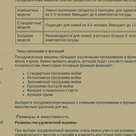
Посудомоечные машины обычно разделяются на следующие категор
Компактные
Имеют маленькие габариты и пригодны для одиноч
модели
из 2-3 человек. Вмещают до 6 комплектов посуды.
Стандартные
Подходят для семей из 4-6 человек. Вмещают до 12
модели
Большие
Рекомендуются для семей, в которых больше 6 чел
модели
комплектов посуды.
Типы программ и функций
Посудомоечные машины обладают различными программами и функц
жизнь в кухне. Важно выбрать модель, которая будет соответствова
потребностям. Некоторые основные функции включают:
ка
Стандартная программа мойки
Интенсивная программа мойки
Экономичная программа мойки
я
Программа быстрой мойки
Функция отложенного старта
Функция сушки
Выберите посудомоечную машину с нужными программами и функци
максимально удобным для вас.
Размеры и вместимость
ей
Размеры посудомоечной машины
При выборе посудомоечной машины очень важно учесть ее размеры
определиться с местом установки и измерить доступное пространств