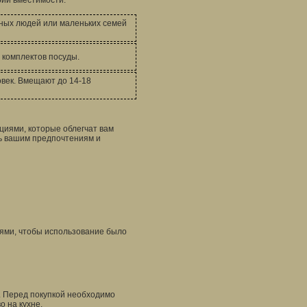
ии вместимости:
ных людей или маленьких семей
 комплектов посуды.
овек. Вмещают до 14-18
иями, которые облегчат вам
ть вашим предпочтениям и
ями, чтобы использование было
. Перед покупкой необходимо
о на кухне.