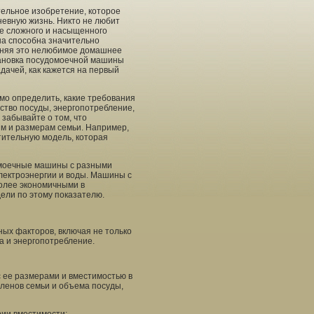
ельное изобретение, которое
евную жизнь. Никто не любит
ле сложного и насыщенного
а способна значительно
лняя это нелюбимое домашнее
становка посудомоечной машины
дачей, как кажется на первый
мо определить, какие требования
ство посуды, энергопотребление,
забывайте о том, что
м и размерам семьи. Например,
тительную модель, которая
омоечные машины с разными
лектроэнергии и воды. Машины с
более экономичными в
ели по этому показателю.
ых факторов, включая не только
а и энергопотребление.
 ее размерами и вместимостью в
членов семьи и объема посуды,