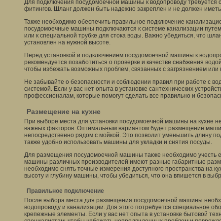
Для подключения посудомоечной машины к водопроводу требуется 
фитингов. Шланг должен быть надежно закреплен и не должен иметь
Также необходимо обеспечить правильное подключение канализаци
посудомоечные машины подключаются к системе канализации путем
или к специальной трубке для стока воды. Важно убедиться, что шла
установлен на нужной высоте.
Перед установкой и подключением посудомоечной машины к водопр
рекомендуется позаботиться о проверке и качестве снабжения водой
чтобы избежать возможных проблем, связанных с загрязнением или
Не забывайте о безопасности и соблюдении правил при работе с в
системой. Если у вас нет опыта в установке сантехнических устройст
профессионалам, которые помогут сделать все правильно и безопас
Размещение на кухне
При выборе места для установки посудомоечной машины на кухне не
важных факторов. Оптимальным вариантом будет размещение маши
непосредственно рядом с мойкой. Это позволит уменьшить длину по
также удобно использовать машины для укладки и снятия посуды.
Для размещения посудомоечной машины также необходимо учесть 
машины различных производителей имеют разные габаритные разме
необходимо снять точные измерения доступного пространства на кух
высоту и глубину машины, чтобы убедиться, что она впишется в выб
Правильное подключение
После выбора места для размещения посудомоечной машины необхо
водопроводу и канализации. Для этого потребуется специальное об
крепежные элементы. Если у вас нет опыта в установке бытовой тех