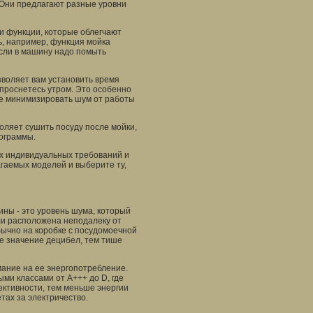
 Они предлагают разные уровни
и функции, которые облегчают
, например, функция мойка
если в машину надо помыть
зволяет вам установить время
 проснетесь утром. Это особенно
ите минимизировать шум от работы
оляет сушить посуду после мойки,
рограммы.
х индивидуальных требований и
гаемых моделей и выберите ту,
ны - это уровень шума, который
ли расположена неподалеку от
бычно на коробке с посудомоечной
е значение децибел, тем тише
ание на ее энергопотребление.
и классами от A+++ до D, где
ективности, тем меньше энергии
тах за электричество.