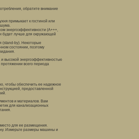
потребления, обратите внимание
ухня примыкает к гостиной или
 шума.
сом энергоэффективности (A+++,
ю и будет лучше для окружающей
 (stand-by). Некоторые
ном состоянии, поэтому
жидания.
 и высокой энергоэффективностью
 протяжении всего периода
о, чтобы обеспечить ее надежное
инструкцией, предоставленной
ий.
ументов и материалов. Вам
рметик для канализационных
тания.
место для ее размещения.
ину. Измерьте размеры машины и