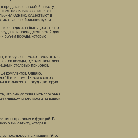
и представляют собой высоту,
аться, но обычно составляют
лубину. Однако, существуют и
писаться в небольшие кухни.
 что она должна быть достаточно
посуды или принадлежностей для
е и объем посуды, которую
ы, которую она может вместить за
лектов посуды, где один комплект
юдцем и столовых приборов.
14 комплектов. Однако,
до 16 или даже 18 комплектов
ьи и количества посуды, которую
е, что она должна быть способна
мая слишком много места на вашей
е типы программ и функций. В
важно выбрать ту, которая
стве посудомоечных машин. Это,