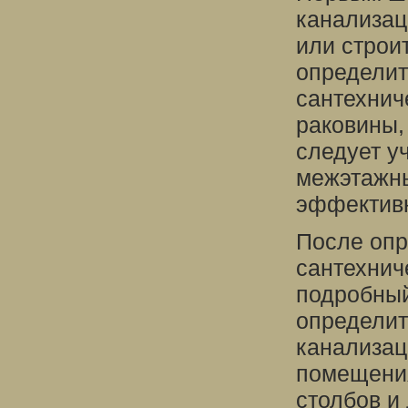
канализац
или строи
определит
сантехнич
раковины,
следует у
межэтажны
эффективн
После опр
сантехнич
подробный
определит
канализац
помещения
столбов и