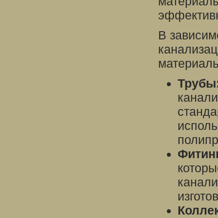
материалы
эффективн
В зависим
канализац
материал
Трубы
канали
станда
исполь
полипр
Фитин
которы
канали
изгото
Колле