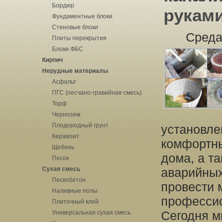
Бордюр
рукам
Фундаментные блоки
Стеновые блоки
Среда
Плиты перекрытия
Блоки ФБС
Кирпич
Нерудные материалы
Асфальт
ПГС (песчано-гравийная смесь)
Торф
Чернозем
Плодородный грунт
установле
Керамзит
комфортны
Щебень
дома, а т
Песок
Сухая смесь
аварийных
Пескобетон
провести 
Наливные полы
профессио
Плиточный клей
Сегодня м
Универсальная сухая смесь