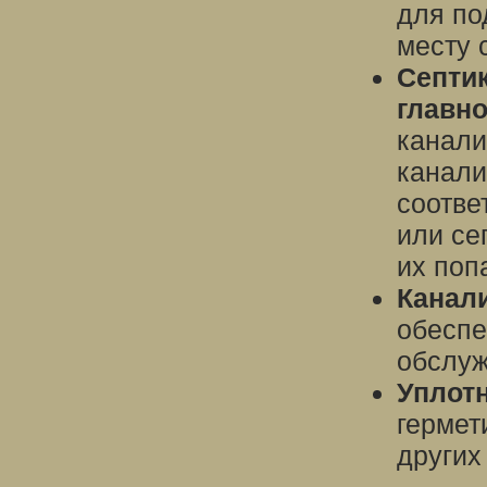
для по
месту 
Септи
главно
канали
канали
соотве
или се
их поп
Канал
обеспе
обслуж
Уплотн
гермет
других