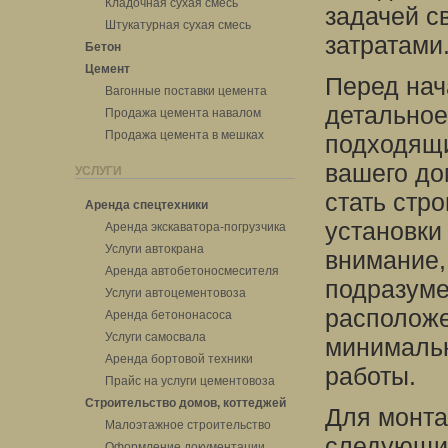
Кладочная сухая смесь
задачей с
Штукатурная сухая смесь
затратами
Бетон
Цемент
Перед нач
Вагонные поставки цемента
детальное
Продажа цемента навалом
Продажа цемента в мешках
подходящи
вашего до
УСЛУГИ
стать стр
Аренда спецтехники
установки
Аренда экскаватора-погрузчика
Услуги автокрана
внимание,
Аренда автобетоносмесителя
подразуме
Услуги автоцементовоза
расположе
Аренда бетононасоса
Услуги самосвала
минимальн
Аренда бортовой техники
работы.
Прайс на услуги цементовоза
Строительство домов, коттеджей
Для монта
Малоэтажное строительство
следующие
Оформление документации