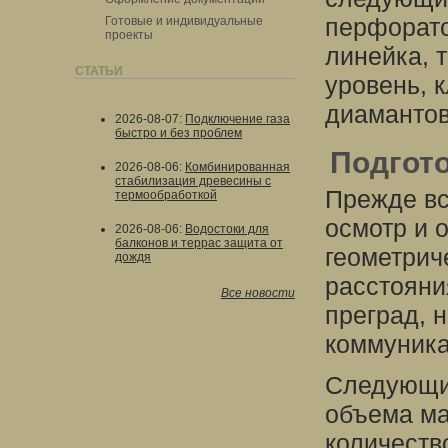
перфорато
Готовые и индивидуальные
проекты
линейка, 
СТАТЬИ
уровень, 
диамантов
2026-08-07
:
Подключение газа
быстро и без проблем
Подгото
2026-08-06
:
Комбинированная
стабилизация древесины с
Прежде вс
термообработкой
осмотр и 
2026-08-06
:
Водостоки для
балконов и террас защита от
геометрич
дождя
расстояни
Все новости
преград, 
коммуника
Следующим
объема ма
количеств