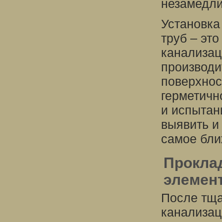
незамедли
Установка
труб – эт
канализац
производи
поверхнос
герметичн
и испытан
выявить и
самое бли
Проклад
элемен
После тща
канализац