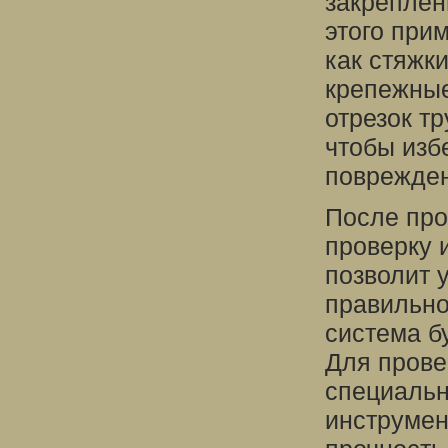
закреплен
этого при
как стяжк
крепежные
отрезок т
чтобы изб
поврежден
После про
проверку 
позволит 
правильно
система б
Для прове
специальн
инструмен