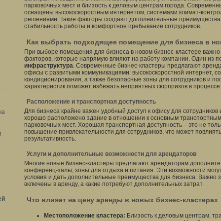
парковочных мест и близость к деловым центрам города. Современ
оснащены высокоскоростным интернетом, системами климат-контр
решениями. Такие факторы создают дополнительные преимущества 
стабильность работы и комфортное пребывание сотрудников.
Как выбрать подходящее помещение для бизнеса в но
При выборе помещения для бизнеса в новом бизнес-кластере важно
факторов, которые напрямую влияют на работу компании. Один из п
инфраструктура
. Современные бизнес-кластеры предлагают аренд
офисы с развитыми коммуникациями: высокоскоростной интернет, с
кондиционирования, а также безопасные зоны для сотрудников и по
характеристик поможет избежать неприятных сюрпризов в процессе 
Расположение и транспортная доступность
Для бизнеса крайне важен удобный доступ к офису для сотрудников и
ка
хорошо расположено здание в отношении к основным транспортным 
парковочных мест. Хорошая транспортная доступность – это не толь
повышение привлекательности для сотрудников, что может повлиять
я
результативность.
Услуги и дополнительные возможности для арендаторов
Многие новые бизнес-кластеры предлагают арендаторам дополнитель
конференц-залы, зоны для отдыха и питания. Эти возможности могу
условия и дать дополнительные преимущества для бизнеса. Важно з
включены в аренду, а какие потребуют дополнительных затрат.
ей
Что влияет на цену аренды в новых бизнес-кластерах
Местоположение кластера:
Близость к деловым центрам, тр