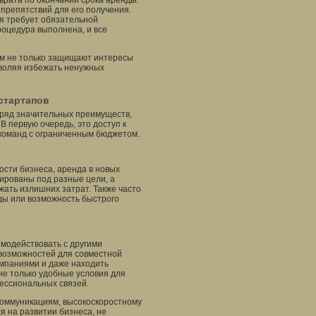
зврата по окончании срока аренды.
 препятствий для его получения.
я требует обязательной
роцедура выполнена, и все
ам не только защищают интересы
зволяя избежать ненужных
стартапов
 ряд значительных преимуществ,
В первую очередь, это доступ к
 команд с ограниченным бюджетом.
ости бизнеса, аренда в новых
тированы под разные цели, а
ать излишних затрат. Также часто
ды или возможность быстрого
модействовать с другими
 возможностей для совместной
мпаниями и даже находить
не только удобные условия для
фессиональных связей.
коммуникациям, высокоскоростному
я на развитии бизнеса, не