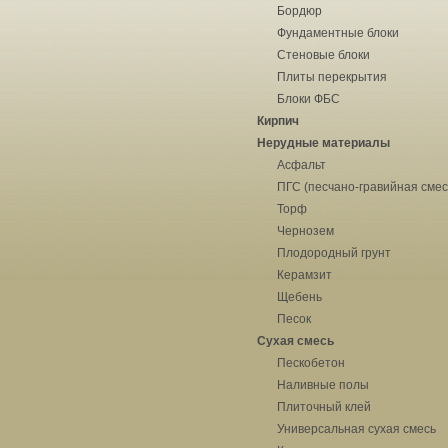
Бордюр
Фундаментные блоки
Стеновые блоки
Плиты перекрытия
Блоки ФБС
Кирпич
Нерудные материалы
Асфальт
ПГС (песчано-гравийная смес
Торф
Чернозем
Плодородный грунт
Керамзит
Щебень
Песок
Сухая смесь
Пескобетон
Наливные полы
Плиточный клей
Универсальная сухая смесь