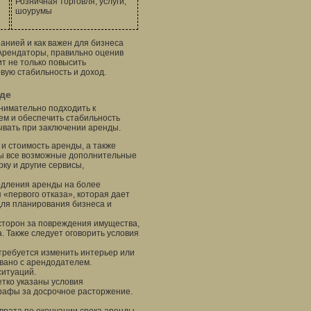
Розничная торговля, услуги,
шоурумы
анией и как важен для бизнеса
 Арендаторы, правильно оценив
ит не только повысить
вую стабильность и доход.
де
нимательно подходить к
ем и обеспечить стабильность
ывать при заключении аренды.
 и стоимость аренды, а также
ны все возможные дополнительные
рку и другие сервисы,
одления аренды на более
 «первого отказа», которая дает
 для планирования бизнеса и
 сторон за повреждения имущества,
 Также следует оговорить условия
отребуется изменить интерьер или
вано с арендодателем.
ситуаций.
четко указаны условия
рафы за досрочное расторжение.