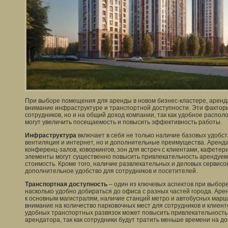
При выборе помещения для аренды в новом бизнес-кластере, арен
внимание инфраструктуре и транспортной доступности. Эти фактор
сотрудников, но и на общий доход компании, так как удобное распо
могут увеличить посещаемость и повысить эффективность работы.
Инфраструктура
включает в себя не только наличие базовых удобств,
вентиляция и интернет, но и дополнительные преимущества. Аренд
конференц-залов, коворкингов, зон для встреч с клиентами, кафетер
элементы могут существенно повысить привлекательность арендуем
стоимость. Кроме того, наличие развлекательных и деловых сервисов
дополнительное удобство для сотрудников и посетителей.
Транспортная доступность
– один из ключевых аспектов при выбор
насколько удобно добираться до офиса с разных частей города. Ар
к основным магистралям, наличие станций метро и автобусных маршр
внимание на количество парковочных мест для сотрудников и клиент
удобных транспортных развязок может повысить привлекательность 
арендатора, так как сотрудники будут тратить меньше времени на до