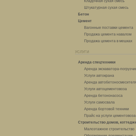
Кладочная сухая смесь
Штукатурная сухая смесь
Бетон
Цемент
Вагонные поставки цемента
Продажа цемента навалом
Продажа цемента в мешках
УСЛУГИ
Аренда спецтехники
Аренда экскаватора-погрузчи
Услуги автокрана
Аренда автобетоносмесител
Услуги автоцементовоза
Аренда бетононасоса
Услуги самосвала
Аренда бортовой техники
Прайс на услуги цементовоза
Строительство домов, коттедж
Малоэтажное строительство
Оформление документации