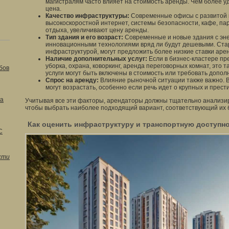
магистралям часто влияет на стоимость аренды. Чем более 
цена.
Качество инфраструктуры:
Современные офисы с развитой 
высокоскоростной интернет, системы безопасности, кафе, па
отдыха, увеличивают цену аренды.
Тип здания и его возраст:
Современные и новые здания с э
инновационными технологиями вряд ли будут дешевыми. Ста
инфраструктурой, могут предложить более низкие ставки аре
Наличие дополнительных услуг:
Если в бизнес-кластере пр
уборка, охрана, коворкинг, аренда переговорных комнат, это 
бов
услуги могут быть включены в стоимость или требовать допо
Спрос на аренду:
Влияние рыночной ситуации также важно. 
могут возрастать, особенно если речь идет о крупных и прес
на
Учитывая все эти факторы, арендаторы должны тщательно анализи
чтобы выбрать наиболее подходящий вариант, соответствующий их 
Как оценить инфраструктуру и транспортную доступн
С
сти