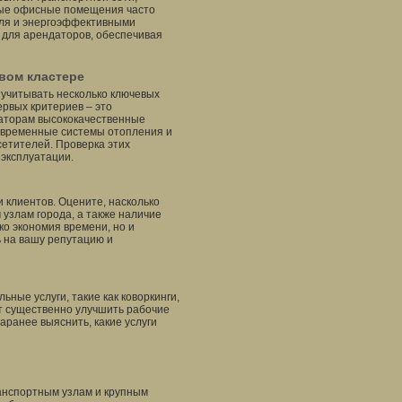
ные офисные помещения часто
оля и энергоэффективными
для арендаторов, обеспечивая
вом кластере
 учитывать несколько ключевых
ервых критериев – это
аторам высококачественные
овременные системы отопления и
сетителей. Проверка этих
эксплуатации.
 клиентов. Оцените, насколько
узлам города, а также наличие
ко экономия времени, но и
 на вашу репутацию и
ные услуги, такие как коворкинги,
т существенно улучшить рабочие
аранее выяснить, какие услуги
анспортным узлам и крупным