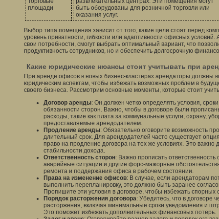
Торговые
развлекательных центрах. Эти помещения могут
площади
быть оборудованы для розничной торговли или
оказания услуг.
Выбор типа помещения зависит от того, какие цели стоят перед комп
уровень приватности, гибкости или адаптивности офисных условий.
свои потребности, смогут выбрать оптимальный вариант, что позвол
продуктивность сотрудников, но и обеспечить долгосрочную финансо
Какие юридические нюансы стоит учитывать при арен
При аренде офисов в новых бизнес-кластерах арендаторы должны в
юридическим аспектам, чтобы избежать возможных проблем в будущ
своего бизнеса. Рассмотрим основные моменты, которые стоит учит
Договор аренды
: Он должен четко определять условия, сроки
обязанности сторон. Важно, чтобы в договоре были прописа
расходы, такие как плата за коммунальные услуги, охрану, убо
предоставляемые арендодателем.
Продление аренды
: Обязательно оговорите возможность пр
длительный срок. Для арендодателей часто существует опция
право на продление договора на тех же условиях. Это важно
стабильности дохода.
Ответственность сторон
: Важно прописать ответственность
аварийные ситуации и другие форс-мажорные обстоятельства.
ремонта и поддержания офиса в рабочем состоянии.
Права на изменение офисов
: В случае, если арендаторам п
выполнить перепланировку, это должно быть заранее согласо
Пропишите эти условия в договоре, чтобы избежать спорных 
Порядок расторжения договора
: Убедитесь, что в договоре 
расторжения, включая минимальные сроки уведомления и шт
Это поможет избежать дополнительных финансовых потерь.