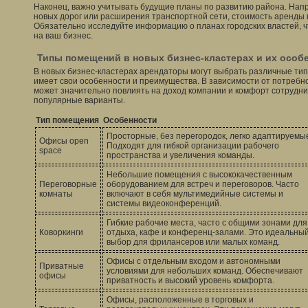
Наконец, важно учитывать будущие планы по развитию района. Напр
новых дорог или расширения транспортной сети, стоимость аренды 
Обязательно исследуйте информацию о планах городских властей, ч
на ваш бизнес.
Типы помещений в новых бизнес-кластерах и их особ
В новых бизнес-кластерах арендаторы могут выбрать различные ти
имеет свои особенности и преимущества. В зависимости от потребн
может значительно повлиять на доход компании и комфорт сотрудн
популярные варианты.
Тип помещения
Особенности
Просторные, без перегородок, легко адаптируемы
Офисы open
Подходят для гибкой организации рабочего
space
пространства и увеличения команды.
Небольшие помещения с высококачественным
Переговорные
оборудованием для встреч и переговоров. Часто
комнаты
включают в себя мультимедийные системы и
системы видеоконференций.
Гибкие рабочие места, часто с общими зонами для
Коворкинги
отдыха, кафе и конференц-залами. Это идеальны
выбор для фрилансеров или малых команд.
Офисы с отдельным входом и автономными
Приватные
условиями для небольших команд. Обеспечивают
офисы
приватность и высокий уровень комфорта.
Офисы, расположенные в торговых и