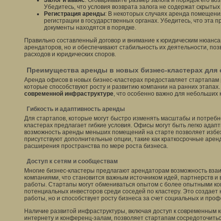
Залог и аванс
: Оговаривайте размер залога и порядок его во
Убедитесь, что условия возврата залога не содержат скрытых
Регистрация аренды
: В некоторых случаях аренда помещени
регистрации в государственных органах. Убедитесь, что эта п
документы находятся в порядке.
Правильно составленный договор и внимание к юридическим нюанс
арендаторов, но и обеспечивают стабильность их деятельности, по
расходов и юридических споров.
Преимущества аренды в новых бизнес-кластерах для 
Аренда офисов в новых бизнес-кластерах предоставляет стартапам
которые способствуют росту и развитию компании на ранних этапах. 
современной инфраструктуре
, что особенно важно для небольших
Гибкость и адаптивность аренды
Для стартапов, которые могут быстро изменять масштабы и потребн
кластерах предлагает гибкие условия. Офисы могут быть легко адап
возможность аренды меньших помещений на старте позволяет избеж
присутствуют дополнительные опции, такие как краткосрочные арен
расширения пространства по мере роста бизнеса.
Доступ к сетям и сообществам
Многие бизнес-кластеры предлагают арендаторам возможность взаи
компаниями, что становится важным источником идей, партнерств и
работы. Стартапы могут обмениваться опытом с более опытными ко
потенциальных инвесторов среди соседей по кластеру. Это создает 
работы, но и способствует росту бизнеса за счет социальных и про
Наличие развитой инфраструктуры, включая доступ к современным 
интернету и конференц-залам, позволяет стартапам сосредоточитьс