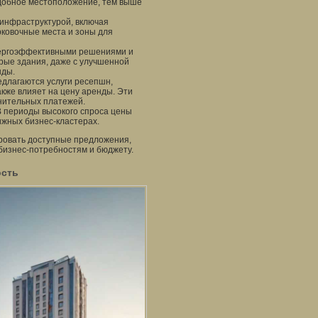
удобное местоположение, тем выше
инфраструктурой, включая
рковочные места и зоны для
нергоэффективными решениями и
рые здания, даже с улучшенной
нды.
едлагаются услуги ресепшн,
также влияет на цену аренды. Эти
лнительных платежей.
В периоды высокого спроса цены
тижных бизнес-кластерах.
ровать доступные предложения,
бизнес-потребностям и бюджету.
ость