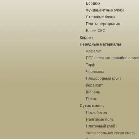
Бордюр
Фундаментные блоки
Стеновые блоки
Плиты перекрытия
Блоки ФБС
Кирпич
Нерудные материалы
Асфальт
ПГС (песчано-гравийная смес
Торф
Чернозем
Плодородный грунт
Керамзит
Щебень
Песок
Сухая смесь
Пескобетон
Наливные полы
Плиточный клей
Универсальная сухая смесь