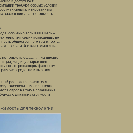
жение и доступность
компаний требуют особых условий,
 доступ к специализированным
даторов и повышает стоимость
а
ода, особенно если ваша цель –
рактеристики самих помещений, но
пность общественного транспорта,
рам – все эти факторы влияют на
е не только площади и планировке,
иляции, кондиционирования,
могут стать решающим фактором
 рабочая среда, но и высокая
ный рост этого показателя.
огут обеспечить более высокие
ается спрос на такие помещения.
 будущую динамику стоимости
жимость для технологий