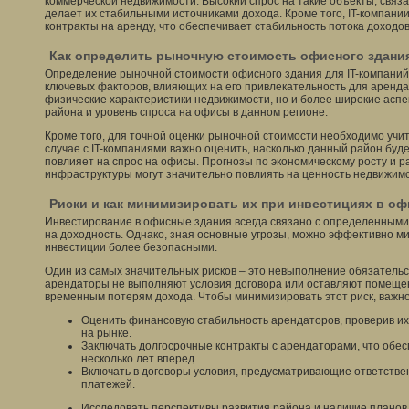
коммерческой недвижимости. Высокий спрос на такие объекты, связа
делает их стабильными источниками дохода. Кроме того, IT-компан
контракты на аренду, что обеспечивает стабильность потока доходов
Как определить рыночную стоимость офисного здания
Определение рыночной стоимости офисного здания для IT-компаний
ключевых факторов, влияющих на его привлекательность для аренда
физические характеристики недвижимости, но и более широкие аспек
района и уровень спроса на офисы в данном регионе.
Кроме того, для точной оценки рыночной стоимости необходимо учит
случае с IT-компаниями важно оценить, насколько данный район буде
повлияет на спрос на офисы. Прогнозы по экономическому росту и р
инфраструктуры могут значительно повлиять на ценность недвижимо
Риски и как минимизировать их при инвестициях в о
Инвестирование в офисные здания всегда связано с определенными 
на доходность. Однако, зная основные угрозы, можно эффективно м
инвестиции более безопасными.
Один из самых значительных рисков – это невыполнение обязательс
арендаторы не выполняют условия договора или оставляют помещен
временным потерям дохода. Чтобы минимизировать этот риск, важно
Оценить финансовую стабильность арендаторов, проверив их
на рынке.
Заключать долгосрочные контракты с арендаторами, что обес
несколько лет вперед.
Включать в договоры условия, предусматривающие ответстве
платежей.
Исследовать перспективы развития района и наличие планов