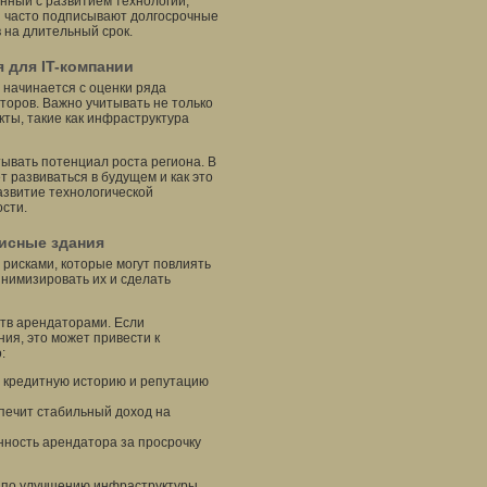
нный с развитием технологий,
ии часто подписывают долгосрочные
 на длительный срок.
 для IT-компании
 начинается с оценки ряда
торов. Важно учитывать не только
ты, такие как инфраструктура
ывать потенциал роста региона. В
т развиваться в будущем и как это
азвитие технологической
сти.
фисные здания
рисками, которые могут повлиять
инимизировать их и сделать
тв арендаторами. Если
ия, это может привести к
:
 кредитную историю и репутацию
печит стабильный доход на
нность арендатора за просрочку
 по улучшению инфраструктуры,