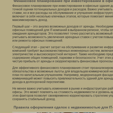
Финансовое планирование при инвестировании в офи
Финансовое планирование при инвестировании в офисные здания дл
точной оценки потенциальных доходов и расходов. Важно учитывать
ставки, но и все расходы на обслуживание и улучшение инфраструк
включает в себя несколько ключевых этапов, которые помогают мини
максимизировать доход.
Первый шаг – это анализ возможных доходов от аренды. Необходим
офисных помещений для IT-компаний в выбранном регионе, чтобы оп
ожидания арендаторов. Это позволяет точно рассчитать возможный 
учитывать возможность увеличения арендных ставок с учетом повы
или ремонта офисных помещений.
Следующий этап – расчет затрат на обслуживание и развитие инфра
компаний требуют высококачественных инженерных систем, включая
электричество и высокоскоростной интернет. Также необходимо пре
содержание общих помещений, парковки и безопасности. Учет этих 
чистую прибыль от аренды и скорректировать финансовые прогнозы
Для эффективного финансового планирования стоит проанализиров
обязательства и возможные льготы для владельцев коммерческой не
план по капитальным улучшениям. Например, модернизация фасадо
коммуникаций может повысить привлекательность зданий для аренда
дохода в долгосрочной перспективе.
Не менее важно учитывать изменения в рынке и инфраструктуре ра
офисы. Это может повлиять на стоимость недвижимости и уровень 
этих факторов позволит своевременно корректировать стратегию у
сохранять стабильный доход.
Правила оформления сделок с недвижимостью для IT