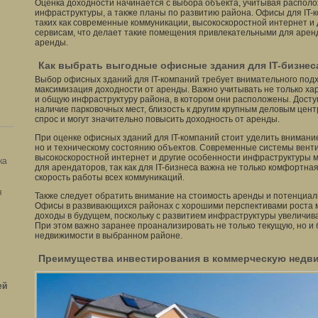
Оценка доходности начинается с выбора объекта, учитывая располо
инфраструктуры, а также планы по развитию района. Офисы для IT-
таких как современные коммуникации, высокоскоростной интернет и
сервисам, что делает такие помещения привлекательными для арен
аренды.
Как выбрать выгодные офисные здания для IT-бизнес
Выбор офисных зданий для IT-компаний требует внимательного подх
максимизация доходности от аренды. Важно учитывать не только ха
и общую инфраструктуру района, в котором они расположены. Досту
наличие парковочных мест, близость к другим крупным деловым цент
спрос и могут значительно повысить доходность от аренды.
При оценке офисных зданий для IT-компаний стоит уделить внимани
но и техническому состоянию объектов. Современные системы вент
высокоскоростной интернет и другие особенности инфраструктуры 
ка
для арендаторов, так как для IT-бизнеса важна не только комфортная
скорость работы всех коммуникаций.
я
Также следует обратить внимание на стоимость аренды и потенциаль
Офисы в развивающихся районах с хорошими перспективами роста м
доходы в будущем, поскольку с развитием инфраструктуры увеличив
При этом важно заранее проанализировать не только текущую, но и
недвижимости в выбранном районе.
Преимущества инвестирования в коммерческую недви
ей