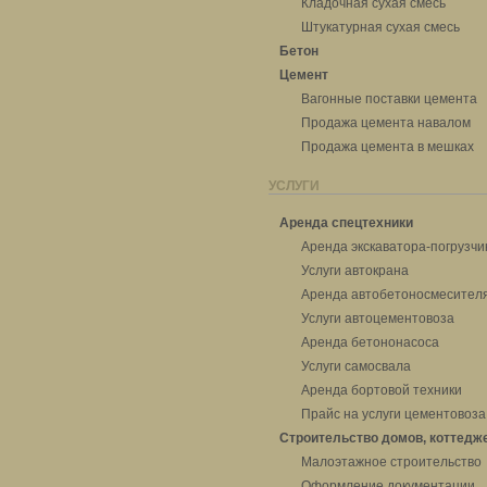
Кладочная сухая смесь
Штукатурная сухая смесь
Бетон
Цемент
Вагонные поставки цемента
Продажа цемента навалом
Продажа цемента в мешках
УСЛУГИ
Аренда спецтехники
Аренда экскаватора-погрузчи
Услуги автокрана
Аренда автобетоносмесител
Услуги автоцементовоза
Аренда бетононасоса
Услуги самосвала
Аренда бортовой техники
Прайс на услуги цементовоза
Строительство домов, коттедж
Малоэтажное строительство
Оформление документации