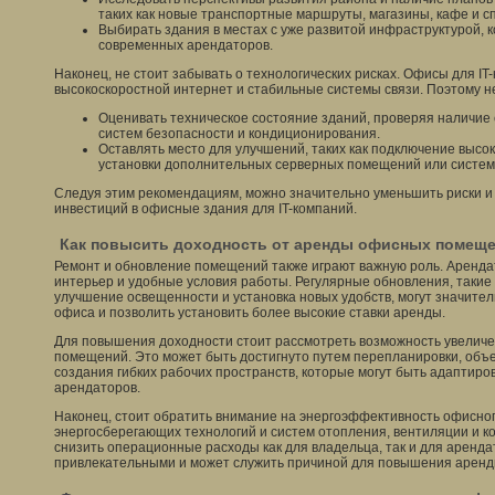
таких как новые транспортные маршруты, магазины, кафе и с
Выбирать здания в местах с уже развитой инфраструктурой, 
современных арендаторов.
Наконец, не стоит забывать о технологических рисках. Офисы для I
высокоскоростной интернет и стабильные системы связи. Поэтому н
Оценивать техническое состояние зданий, проверяя наличие
систем безопасности и кондиционирования.
Оставлять место для улучшений, таких как подключение высо
установки дополнительных серверных помещений или систем
Следуя этим рекомендациям, можно значительно уменьшить риски и
инвестиций в офисные здания для IT-компаний.
Как повысить доходность от аренды офисных помеще
Ремонт и обновление помещений также играют важную роль. Аренд
интерьер и удобные условия работы. Регулярные обновления, такие
улучшение освещенности и установка новых удобств, могут значите
офиса и позволить установить более высокие ставки аренды.
Для повышения доходности стоит рассмотреть возможность увелич
помещений. Это может быть достигнуто путем перепланировки, объ
создания гибких рабочих пространств, которые могут быть адаптир
арендаторов.
Наконец, стоит обратить внимание на энергоэффективность офисног
энергосберегающих технологий и систем отопления, вентиляции и 
снизить операционные расходы как для владельца, так и для аренд
привлекательными и может служить причиной для повышения аренды