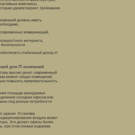
портивные комплексы.
которая удовлетворяет требования
T-компаний должны иметь
еобходимо:
 современных коммуникаций,
коскоростного интернета,
 безопасности.
 обеспечить стабильный доход от
ний для IT-компаний
аторы высоко ценят современный
 как ремонт общих помещений,
льно повысить привлекательность
ения площади арендуемых
единения соседних офисов или
ованы под разные потребности
о здания. Установка
кондиционирования воздуха может
атора. Это делает офисы более
, при этом снижая издержки.