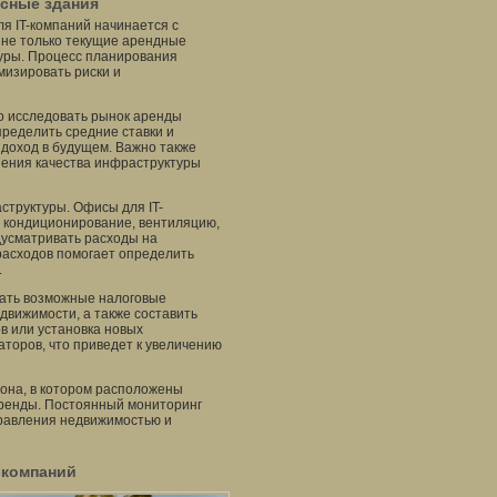
сные здания
я IT-компаний начинается с
 не только текущие арендные
туры. Процесс планирования
мизировать риски и
о исследовать рынок аренды
ределить средние ставки и
доход в будущем. Важно также
шения качества инфраструктуры
структуры. Офисы для IT-
 кондиционирование, вентиляцию,
дусматривать расходы на
расходов помогает определить
.
ать возможные налоговые
движимости, а также составить
в или установка новых
торов, что приведет к увеличению
йона, в котором расположены
аренды. Постоянный мониторинг
правления недвижимостью и
-компаний