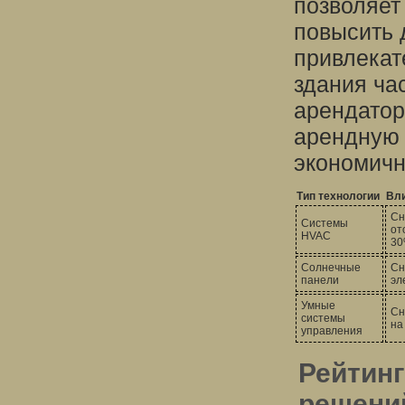
позволяет
повысить 
привлекат
здания ча
арендатор
арендную 
экономич
Тип технологии
Вли
Сн
Системы
от
HVAC
3
Солнечные
Сн
панели
эл
Умные
Сн
системы
на
управления
Рейтин
решени