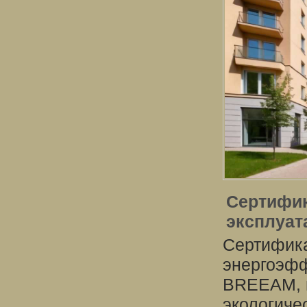
Сертифик
эксплуат
Сертифика
энергоэфф
BREEAM, н
экологиче