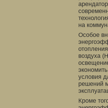
арендатор
современ
технологи
на коммун
Особое вн
энергоэфф
отопления
воздуха (
освещение
экономить
условия д
решений м
эксплуата
Кроме того
энергоэфф