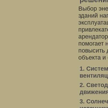
Выбор эн
зданий на
эксплуата
привлекат
арендатор
помогает н
повысить 
объекта и 
1. Систе
вентиляц
2. Свето
движени
3. Солне