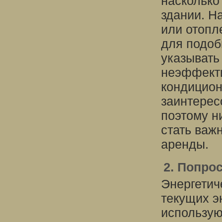
насколько
здании. Н
или отопл
для подоб
указывать
неэффекти
кондицион
заинтерес
поэтому н
стать важ
аренды.
2. Попро
Энергетич
текущих э
использую