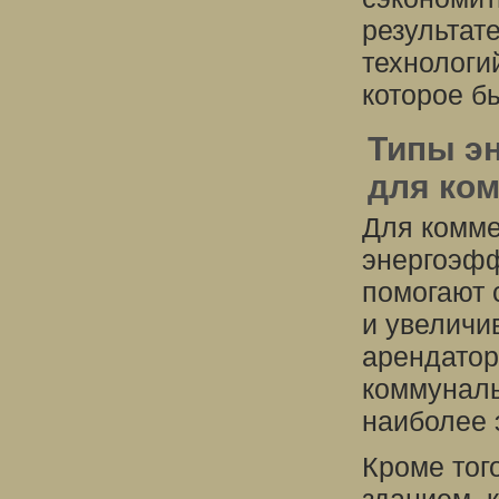
результат
технологи
которое б
Типы э
для ко
Для комме
энергоэфф
помогают 
и увеличи
арендатор
коммуналь
наиболее 
Кроме тог