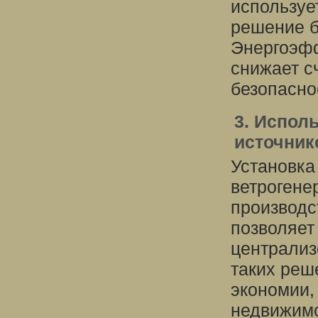
используе
решение б
Энергоэфф
снижает с
безопасно
3. Испол
источник
Установка
ветрогене
производс
позволяет
централиз
таких реш
экономии,
недвижимо