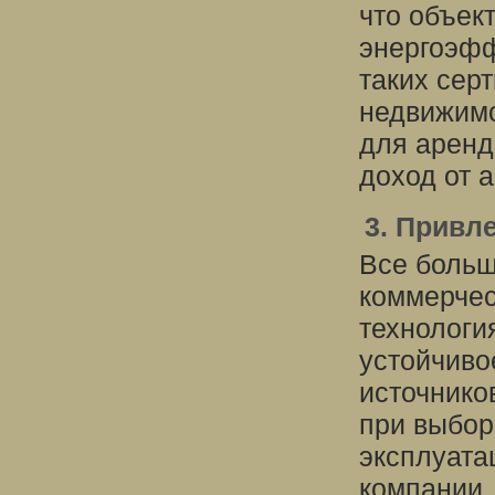
что объек
энергоэфф
таких сер
недвижимо
для аренд
доход от 
3. Привл
Все больш
коммерчес
технологи
устойчиво
источнико
при выбор
эксплуата
компании.