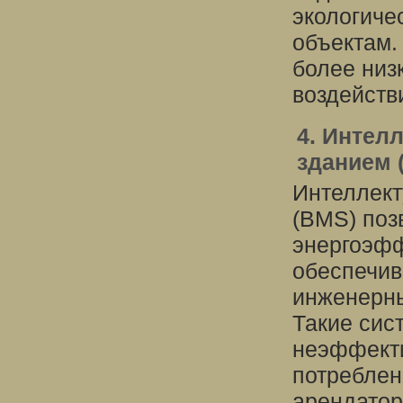
экологиче
объектам.
более низ
воздейств
4. Интел
зданием 
Интеллект
(BMS) поз
энергоэфф
обеспечив
инженерны
Такие сис
неэффекти
потреблен
арендатор