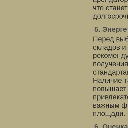
что стане
долгосроч
5. Энерг
Перед вы
складов и
рекоменду
получени
стандарта
Наличие т
повышает 
привлекат
важным ф
площади.
6. Оценк