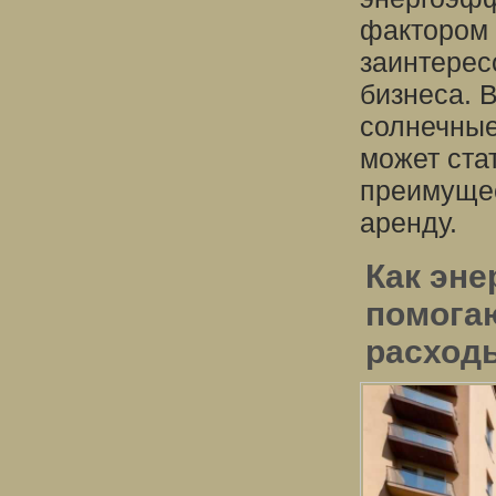
фактором 
заинтерес
бизнеса. 
солнечные
может ста
преимущес
аренду.
Как эн
помога
расход