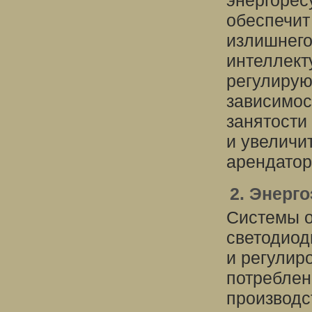
энергорес
обеспечит
излишнего
интеллект
регулирую
зависимос
занятости
и увеличи
арендатор
2. Энерг
Системы о
светодиод
и регулир
потреблен
производс