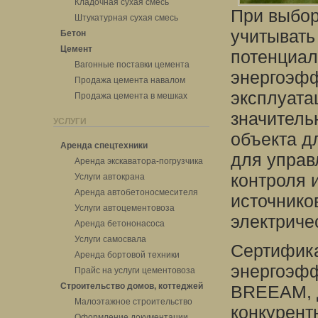
Кладочная сухая смесь
При выбор
Штукатурная сухая смесь
учитывать
Бетон
Цемент
потенциал
Вагонные поставки цемента
энергоэфф
Продажа цемента навалом
эксплуата
Продажа цемента в мешках
значитель
УСЛУГИ
объекта д
Аренда спецтехники
для управ
Аренда экскаватора-погрузчика
контроля 
Услуги автокрана
Аренда автобетоносмесителя
источников
Услуги автоцементовоза
электриче
Аренда бетононасоса
Услуги самосвала
Сертифика
Аренда бортовой техники
энергоэфф
Прайс на услуги цементовоза
Строительство домов, коттеджей
BREEAM, д
Малоэтажное строительство
конкурент
Оформление документации