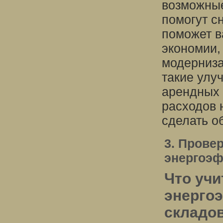
возможные
помогут с
поможет в
экономии,
модерниза
такие улу
арендных 
расходов 
сделать о
3. Прове
энергоэ
Что уч
энерго
складо