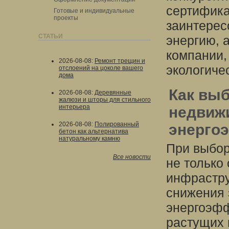
сертифика
Готовые и индивидуальные
проекты
заинтерес
СТАТЬИ
энергию, 
компании,
2026-08-08
:
Ремонт трещин и
экологиче
отслоений на цоколе вашего
дома
Как вы
2026-08-08
:
Деревянные
жалюзи и шторы для стильного
интерьера
недвиж
2026-08-08
:
Полированный
энерго
бетон как альтернатива
натуральному камню
При выбор
Все новости
не только
инфрастру
снижения 
энергоэфф
растущих 