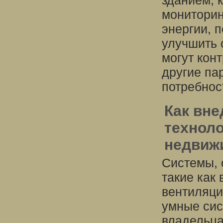
зданием, 
мониторин
энергии, 
улучшить 
могут кон
другие па
потребнос
Как вн
технол
недвиж
Системы, 
такие как
вентиляци
умные сис
владельца