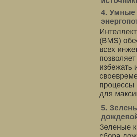
источник
4. Умные
энергопо
Интеллект
(BMS) обе
всех инже
позволяет
избежать 
своеврем
процессы 
для макси
5. Зелен
дождево
Зеленые к
сбора дож