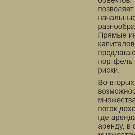
объектов.
позволяет
начальные
разнообра
Прямые ин
капиталов
предлагаю
портфель 
риски.
Во-вторых
возможнос
множества
поток дох
где аренд
аренду, в
множеству