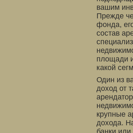
вашим инв
Прежде че
фонда, ег
состав ар
специализ
недвижимо
площади и
какой сег
Один из в
доход от 
арендатор
недвижимо
крупные а
дохода. Н
банки или