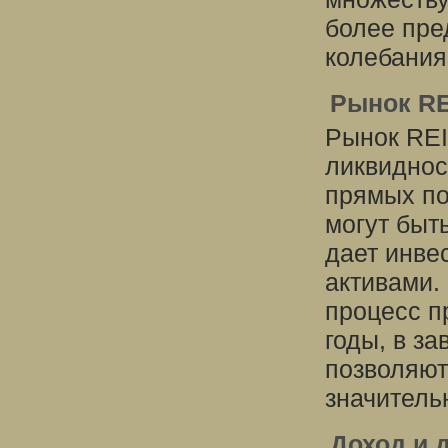
более пр
колебания
Рынок RE
Рынок REI
ликвиднос
прямых по
могут быт
дает инве
активами.
процесс п
годы, в з
позволяют
значитель
Доход и 