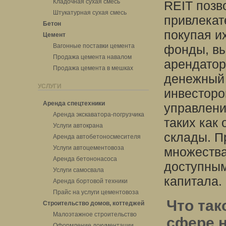
Кладочная сухая смесь
REIT позв
Штукатурная сухая смесь
привлекат
Бетон
покупая и
Цемент
Вагонные поставки цемента
фонды, вы
Продажа цемента навалом
арендатор
Продажа цемента в мешках
денежный 
УСЛУГИ
инвесторо
Аренда спецтехники
управлени
Аренда экскаватора-погрузчика
таких как
Услуги автокрана
склады. П
Аренда автобетоносмесителя
Услуги автоцементовоза
множества
Аренда бетононасоса
доступным
Услуги самосвала
капитала.
Аренда бортовой техники
Прайс на услуги цементовоза
Что так
Строительство домов, коттеджей
Малоэтажное строительство
сфере 
Оформление документации