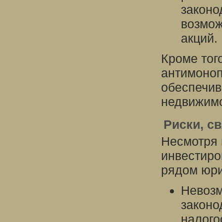
законо
возмож
акций.
Кроме тог
антимоноп
обеспечив
недвижимо
Риски, с
Несмотря 
инвестиро
рядом юри
Невозм
законо
налого