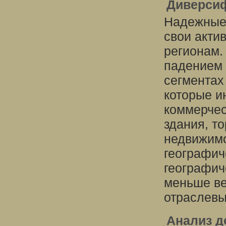
Диверсиф
Надежные 
свои акти
регионам.
падением 
сегментах
которые и
коммерчес
здания, т
недвижимо
географич
географич
меньше ве
отраслевы
Анализ д