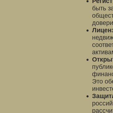
Регис
быть з
общест
довери
Лицен
недвиж
соотве
актива
Открыт
публик
финанс
Это об
инвест
Защита
россий
рассчи