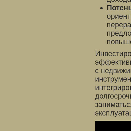
Потенц
ориент
перера
предло
повыше
Инвестиро
эффективн
с недвижи
инструмен
интегриро
долгосроч
заниматьс
эксплуата