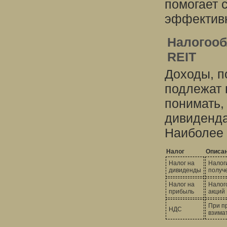
помогает 
эффективн
Налогооб
REIT
Доходы, п
подлежат 
понимать,
дивиденда
Наиболее 
Налог
Описа
Налог на
Налог
дивиденды
получе
Налог на
Налог
прибыль
акций 
При п
НДС
взима