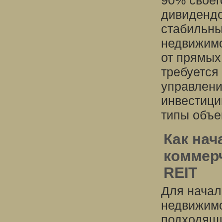
90% своег
дивидендо
стабильны
недвижимо
от прямых
требуется
управлени
инвестици
типы объе
Как нач
коммер
REIT
Для начал
недвижимо
подходящи