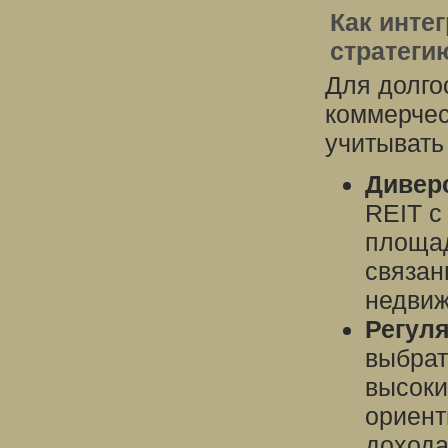
Как инте
стратеги
Для долго
коммерчес
учитывать
Дивер
REIT с
площад
связан
недвиж
Регул
выбрат
высоки
ориент
дохода