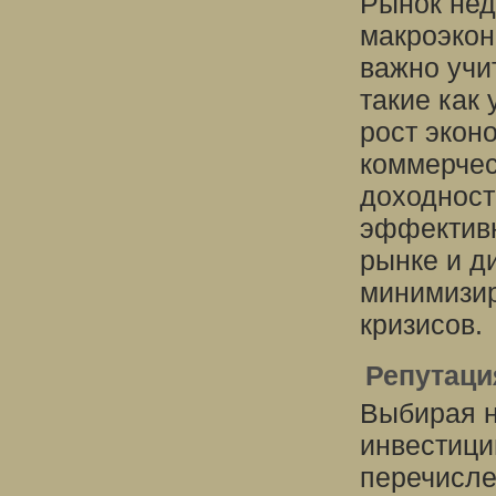
Рынок нед
макроэкон
важно учи
такие как
рост экон
коммерчес
доходност
эффективн
рынке и д
минимизир
кризисов.
Репутаци
Выбирая н
инвестици
перечисле