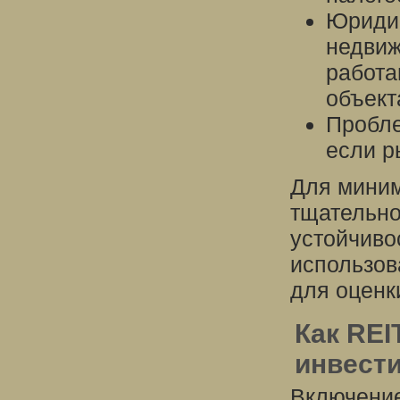
Юридич
недвиж
работа
объект
Пробле
если р
Для миним
тщательно
устойчиво
использов
для оценк
Как REI
инвести
Включение