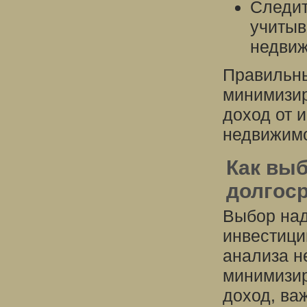
Следит
учитыв
недвиж
Правильны
минимизир
доход от 
недвижимо
Как вы
долгос
Выбор над
инвестици
анализа н
минимизир
доход, ва