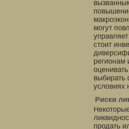
вызванным
повышение
макроэкон
могут пов
управляет
стоит инв
диверсифи
регионам 
оценивать
выбирать 
условиях 
Риски ли
Некоторые
ликвиднос
продать и