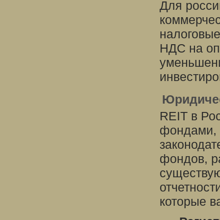
Для росси
коммерчес
налоговые
НДС на оп
уменьшени
инвестиро
Юридичес
REIT в Ро
фондами, 
законодат
фондов, р
существую
отчетност
которые в