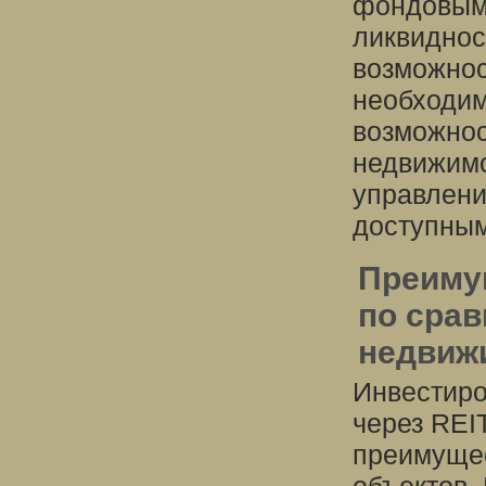
фондовым 
ликвиднос
возможнос
необходим
возможнос
недвижимо
управлени
доступным
Преиму
по сра
недвиж
Инвестиро
через REI
преимущес