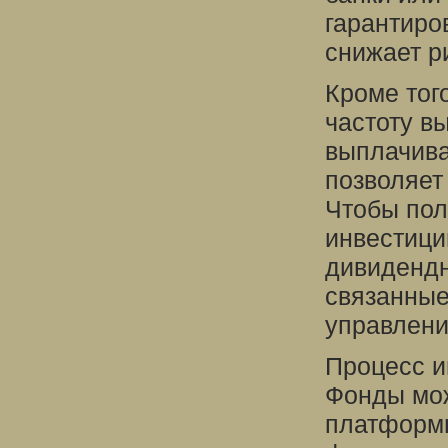
гарантиро
снижает р
Кроме тог
частоту в
выплачива
позволяет
Чтобы пол
инвестици
дивидендн
связанные
управлен
Процесс и
Фонды мож
платформы