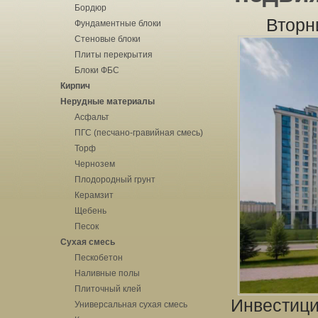
Бордюр
Вторн
Фундаментные блоки
Стеновые блоки
Плиты перекрытия
Блоки ФБС
Кирпич
Нерудные материалы
Асфальт
ПГС (песчано-гравийная смесь)
Торф
Чернозем
Плодородный грунт
Керамзит
Щебень
Песок
Сухая смесь
Пескобетон
Наливные полы
Плиточный клей
Инвестици
Универсальная сухая смесь