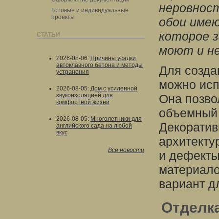
неровност
Готовые и индивидуальные
проекты
обои име
которое з
СТАТЬИ
моют и не
2026-08-06
:
Причины усадки
автоклавного бетона и методы
Для созда
устранения
можно исп
2026-08-05
:
Дом с усиленной
звукоизоляцией для
Она позво
комфортной жизни
объемный р
2026-08-05
:
Многолетники для
Декоратив
английского сада на любой
вкус
архитекту
Все новости
и дефекты
материало
вариант д
Отделка