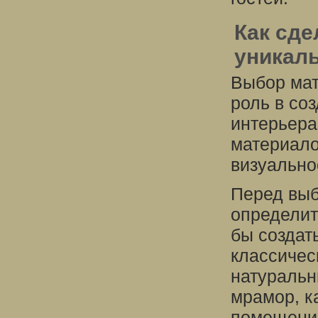
Как сде
уникал
Выбор мат
роль в со
интерьера
материало
визуально
Перед вы
определит
бы создат
классичес
натуральн
мрамор, к
помещению