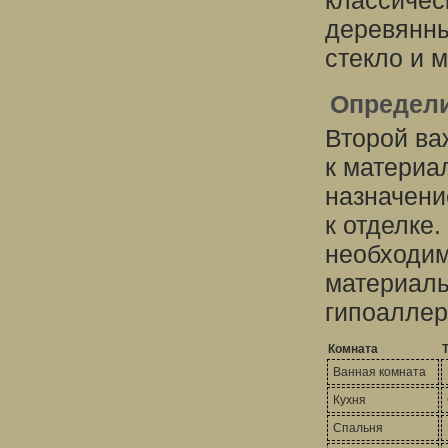
классичес
деревянны
стекло и 
Определи
Второй ва
к материа
назначени
к отделке
необходим
материалы
гипоаллер
Комната
Ванная комната
Кухня
Спальня