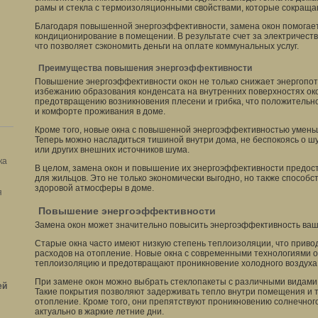
рамы и стекла с термоизоляционными свойствами, которые сокраща
Благодаря повышенной энергоэффективности, замена окон помогает
кондиционирование в помещении. В результате счет за электричеств
что позволяет сэкономить деньги на оплате коммунальных услуг.
Преимущества повышения энергоэффективности
Повышение энергоэффективности окон не только снижает энергопот
избежанию образования конденсата на внутренних поверхностях око
предотвращению возникновения плесени и грибка, что положительн
и комфорте проживания в доме.
Кроме того, новые окна с повышенной энергоэффективностью умен
Теперь можно насладиться тишиной внутри дома, не беспокоясь о 
или других внешних источников шума.
ка
В целом, замена окон и повышение их энергоэффективности предо
для жильцов. Это не только экономически выгодно, но также способ
здоровой атмосферы в доме.
я
Повышение энергоэффективности
Замена окон может значительно повысить энергоэффективность ваш
Старые окна часто имеют низкую степень теплоизоляции, что привод
расходов на отопление. Новые окна с современными технологиями 
теплоизоляцию и предотвращают проникновение холодного воздуха
При замене окон можно выбрать стеклопакеты с различными видами
ей
Такие покрытия позволяют задерживать тепло внутри помещения и 
отопление. Кроме того, они препятствуют проникновению солнечного
актуально в жаркие летние дни.