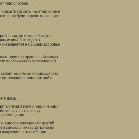
ют теплопотери.
 снизить затраты на отопление и
о или газ будет значительно ниже,
ребление, но и способствует
нных рам. Это ведет к
о сказывается на общем здоровье
ьшают шум от окружающей среды.
шуме проезжающих автомобилей
ставляет огромные преимущества
ствует созданию комфортной и
его дома.
ит к утечке тепла и увеличению
обеспечивают отличную
 в помещение.
 энергосберегающих покрытий.
тем самым снижать затраты на
 излучения, что особенно