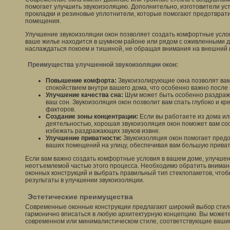
помогает улучшить звукоизоляцию. Дополнительно, изготовители у
прокладки и резиновые уплотнители, которые помогают предотврат
помещения.
Улучшение звукоизоляции окон позволяет создать комфортные услов
ваше жилье находится в шумном районе или рядом с оживленными 
наслаждаться покоем и тишиной, не обращая внимания на внешний 
Преимущества улучшенной звукоизоляции окон:
Повышение комфорта:
Звукоизолирующие окна позволят вам
спокойствием внутри вашего дома, что особенно важно после
Улучшение качества сна:
Шум может быть особенно раздраж
ваш сон. Звукоизоляция окон позволит вам спать глубоко и кр
факторов.
Создание зоны концентрации:
Если вы работаете из дома ил
деятельностью, хорошая звукоизоляция окон поможет вам со
избежать раздражающих звуков извне.
Улучшение приватности:
Звукоизоляция окон помогает предо
ваших помещений на улицу, обеспечивая вам большую приват
Если вам важно создать комфортные условия в вашем доме, улучшен
неотъемлемой частью этого процесса. Необходимо обратить вниман
оконных конструкций и выбрать правильный тип стеклопакетов, что
результаты в улучшении звукоизоляции.
Эстетические преимущества
Современные оконные конструкции предлагают широкий выбор стиле
гармонично вписаться в любую архитектурную концепцию. Вы можете
современном или минималистическом стиле, соответствующие ваши