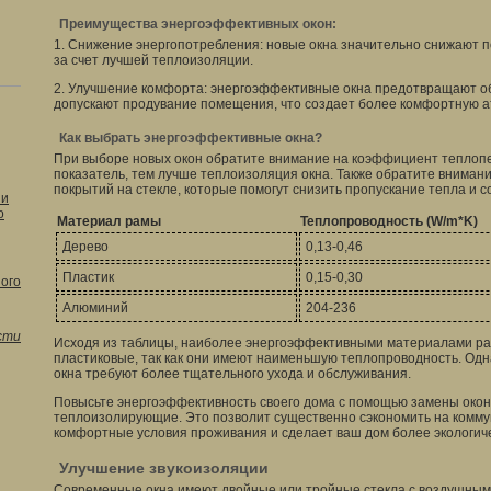
Преимущества энергоэффективных окон:
1. Снижение энергопотребления: новые окна значительно снижают п
за счет лучшей теплоизоляции.
2. Улучшение комфорта: энергоэффективные окна предотвращают об
допускают продувание помещения, что создает более комфортную 
Как выбрать энергоэффективные окна?
При выборе новых окон обратите внимание на коэффициент теплопе
показатель, тем лучше теплоизоляция окна. Также обратите вниман
покрытий на стекле, которые помогут снизить пропускание тепла и с
 и
о
Материал рамы
Теплопроводность (W/m*K)
Дерево
0,13-0,46
Пластик
0,15-0,30
ого
Алюминий
204-236
сти
Исходя из таблицы, наиболее энергоэффективными материалами р
пластиковые, так как они имеют наименьшую теплопроводность. Одна
окна требуют более тщательного ухода и обслуживания.
Повысьте энергоэффективность своего дома с помощью замены окон
теплоизолирующие. Это позволит существенно сэкономить на коммун
комфортные условия проживания и сделает ваш дом более экологич
Улучшение звукоизоляции
Современные окна имеют двойные или тройные стекла с воздушным 