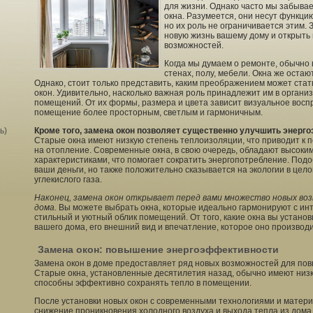
для жизни. Однако часто мы забывае
окна. Разумеется, они несут функци
но их роль не ограничивается этим. 
новую жизнь вашему дому и открыть
возможностей.
Когда мы думаем о ремонте, обычно
стенах, полу, мебели. Окна же остаю
Однако, стоит только представить, каким преображением может ста
окон. Удивительно, насколько важная роль принадлежит им в органи
помещений. От их формы, размера и цвета зависит визуальное воспр
помещение более просторным, светлым и гармоничным.
ь)
Кроме того, замена окон позволяет существенно улучшить энерг
Старые окна имеют низкую степень теплоизоляции, что приводит к 
на отопление. Современные окна, в свою очередь, обладают высоки
характеристиками, что помогает сократить энергопотребление. Подо
ваши деньги, но также положительно сказывается на экологии в цел
углекислого газа.
Наконец, замена окон открывает перед вами множество новых во
дома.
Вы можете выбрать окна, которые идеально гармонируют с инт
стильный и уютный облик помещений. От того, какие окна вы устано
вашего дома, его внешний вид и впечатление, которое оно производи
Замена окон: повышение энергоэффективности
Замена окон в доме предоставляет ряд новых возможностей для по
Старые окна, установленные десятилетия назад, обычно имеют низк
способны эффективно сохранять тепло в помещении.
После установки новых окон с современными технологиями и матер
снижение проникновения холодного воздуха и выхода тепла из дом