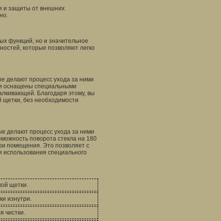
и и защиты от внешних
но.
ых функций, но и значительное
ностей, которые позволяют легко
е делают процесс ухода за ними
ии оснащены специальными
алкивающей. Благодаря этому, вы
й щетки, без необходимости
ые делают процесс ухода за ними
зможность поворота стекла на 180
три помещения. Это позволяет с
и использования специального
кой щетки.
ки изнутри.
я чистки.