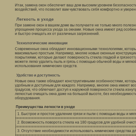
Итак, замена окон обеспечит ваш дом высоким уровнем безопасност
воздействий, что позволит вам чувствовать себя комфортно и уверен
Легкость в уходе
При замене окон в вашем доме вы получаете не только много полезн
упрощение процесса ухода за окнами. Новые окна имеют ряд особен
и быстро очищать их от различных загрязнений.
Технологические инновации
Современные окна обладают инновационными технологиями, которы
максимально простым. Например, многие новые оконные конструкц
покрытиями, которые делают поверхность стекла гладкой и грязеотт
можете легко удалить пыль и грязь с помощью обычной воды и мягко
использования химических средств.
Удобство и доступность
Новые окна также обладают конструктивными особенностями, котор
удобным и доступным для каждого. Например, многие окна имеют во
градусов, что облегчает доступ к наружной поверхности стекла изну
легкостью очищать окна даже на большой высоте, без необходимост
оборудования.
Преимущества легкости в уходе
1. Быстрое и простое удаление грязи и пыли с помощью воды и мяг
2. Возможность поворота стекла на 180 градусов для удобной очист
3. Отсутствие необходимости использовать химические средства дл