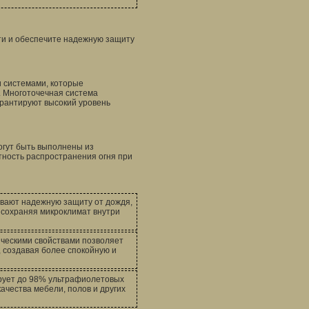
ти и обеспечите надежную защиту
 системами, которые
 Многоточечная система
рантируют высокий уровень
огут быть выполнены из
тность распространения огня при
вают надежную защиту от дождя,
, сохраняя микроклимат внутри
ическими свойствами позволяет
 создавая более спокойную и
рует до 98% ультрафиолетовых
качества мебели, полов и других