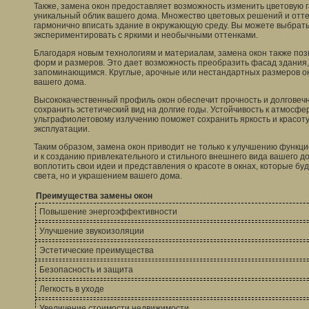
Также, замена окон предоставляет возможность изменить цветовую 
уникальный облик вашего дома. Множество цветовых решений и отте
гармонично вписать здание в окружающую среду. Вы можете выбрать
экспериментировать с яркими и необычными оттенками.
Благодаря новым технологиям и материалам, замена окон также поз
форм и размеров. Это дает возможность преобразить фасад здания,
запоминающимся. Круглые, арочные или нестандартных размеров о
вашего дома.
Высококачественный профиль окон обеспечит прочность и долговечн
сохранить эстетический вид на долгие годы. Устойчивость к атмосф
ультрафиолетовому излучению поможет сохранить яркость и красоту
эксплуатации.
Таким образом, замена окон приводит не только к улучшению функци
и к созданию привлекательного и стильного внешнего вида вашего д
воплотить свои идеи и представления о красоте в окнах, которые бу
света, но и украшением вашего дома.
Преимущества замены окон
Повышение энергоэффективности
Улучшение звукоизоляции
Эстетические преимущества
Безопасность и защита
Легкость в уходе
Увеличение стоимости недвижимости