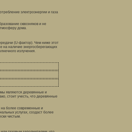
отребление электроэнергии и газа
разование сквозняков и не
атмосферу дома.
редачи (U-фактор). Чем ниже этот
ие на наличие энергосберегающих
олнечного излучения.
амы являются деревянные и
ко, стоит учесть, что деревянные
 на более современные и
альных услугах, создаст более
ески чистым.
или газовым заполнителем, что