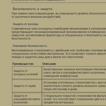
Безопасность и защита
При замене окон в вашем доме, вы повышеаете уровень безопаснос
от различных внешних воздействий.
Защита от взлома
Современные окна оснащены новейшими механизмами и запорными
предотвращают несанкционированный проникновение в помещение.
закрытия, антивзломные фурнитуры и специальные стеклопакеты га
безопасности.
Пожарная безопасность
Многокамерные стеклопакеты с двойными или тройными стеклами м
специальных огнестойких материалов. Это позволяет снизить вероя
пожаре и защитить ваш дом и жизни его обитателей.
Преимущество
Описание
Качественные оконные конструкции обеспечи
Защита от
снега, ветра и ультрафиолетового излучения
погодных условий
помещения комфортным.
Установка утепленных стеклопакетов с акуст
Защита от шума
значительно снизить уровень внешнего шума,
тихую обстановку в доме.
Защита от
Специальное покрытие стеклопакетов фильт
ультрафиолетового
лучей, что способствует сохранению цвета и 
излучения
предметов интерьера.