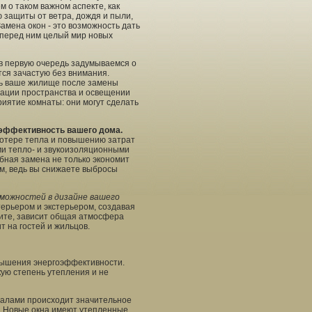
м о таком важном аспекте, как
ю защиты от ветра, дождя и пыли,
Замена окон - это возможность дать
 перед ним целый мир новых
 в первую очередь задумываемся о
тся зачастую без внимания.
ть ваше жилище после замены
зации пространства и освещении
иятие комнаты: они могут сделать
оэффективность вашего дома.
потере тепла и повышению затрат
ми тепло- и звукоизоляционными
бная замена не только экономит
ом, ведь вы снижаете выбросы
зможностей в дизайне вашего
ерьером и экстерьером, создавая
вите, зависит общая атмосфера
т на гостей и жильцов.
вышения энергоэффективности.
ую степень утепления и не
иалами происходит значительное
а. Новые окна имеют утепленные