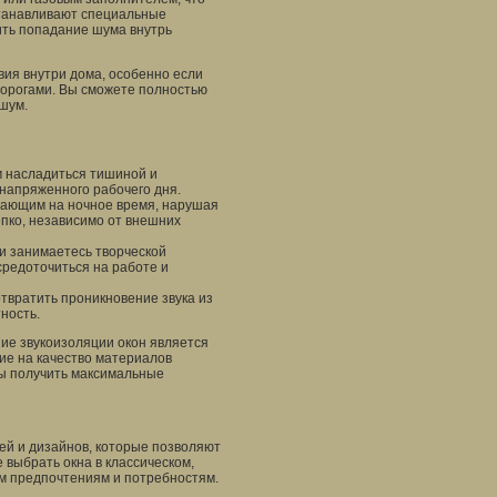
станавливают специальные
ить попадание шума внутрь
ия внутри дома, особенно если
дорогами. Вы сможете полностью
шум.
 насладиться тишиной и
 напряженного рабочего дня.
ающим на ночное время, нарушая
епко, независимо от внешних
и занимаетесь творческой
средоточиться на работе и
твратить проникновение звука из
ность.
ие звукоизоляции окон является
ие на качество материалов
бы получить максимальные
й и дизайнов, которые позволяют
 выбрать окна в классическом,
м предпочтениям и потребностям.