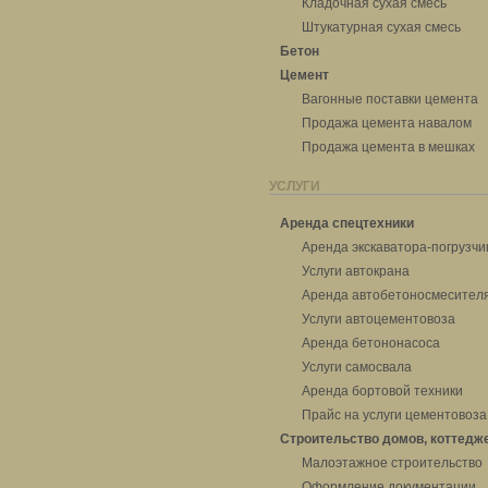
Кладочная сухая смесь
Штукатурная сухая смесь
Бетон
Цемент
Вагонные поставки цемента
Продажа цемента навалом
Продажа цемента в мешках
УСЛУГИ
Аренда спецтехники
Аренда экскаватора-погрузчи
Услуги автокрана
Аренда автобетоносмесител
Услуги автоцементовоза
Аренда бетононасоса
Услуги самосвала
Аренда бортовой техники
Прайс на услуги цементовоза
Строительство домов, коттедж
Малоэтажное строительство
Оформление документации