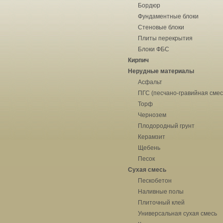
Бордюр
Фундаментные блоки
Стеновые блоки
Плиты перекрытия
Блоки ФБС
Кирпич
Нерудные материалы
Асфальт
ПГС (песчано-гравийная смес
Торф
Чернозем
Плодородный грунт
Керамзит
Щебень
Песок
Сухая смесь
Пескобетон
Наливные полы
Плиточный клей
Универсальная сухая смесь