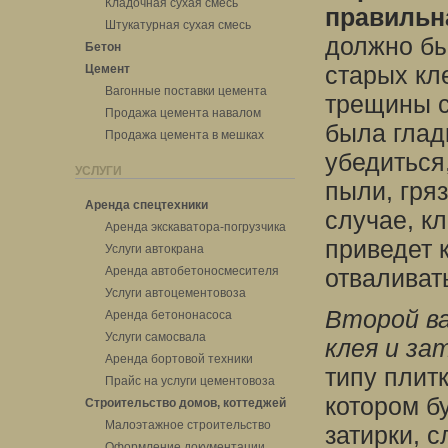
Кладочная сухая смесь
правильн
Штукатурная сухая смесь
должно бы
Бетон
старых кл
Цемент
Вагонные поставки цемента
трещины с
Продажа цемента навалом
была глад
Продажа цемента в мешках
убедиться
УСЛУГИ
пыли, гря
Аренда спецтехники
случае, кл
Аренда экскаватора-погрузчика
приведет к
Услуги автокрана
Аренда автобетоносмесителя
отваливат
Услуги автоцементовоза
Второй в
Аренда бетононасоса
Услуги самосвала
клея и за
Аренда бортовой техники
типу плит
Прайс на услуги цементовоза
котором б
Строительство домов, коттеджей
Малоэтажное строительство
затирки, с
Оформление документации