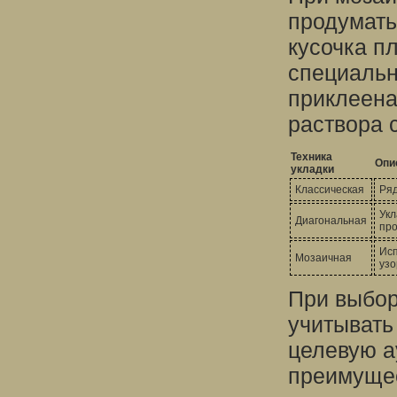
продумать
кусочка пл
специальн
приклеена
раствора с
Техника
Опи
укладки
Классическая
Ря
Укл
Диагональная
про
Исп
Мозаичная
узо
При выбор
учитывать
целевую а
преимущес