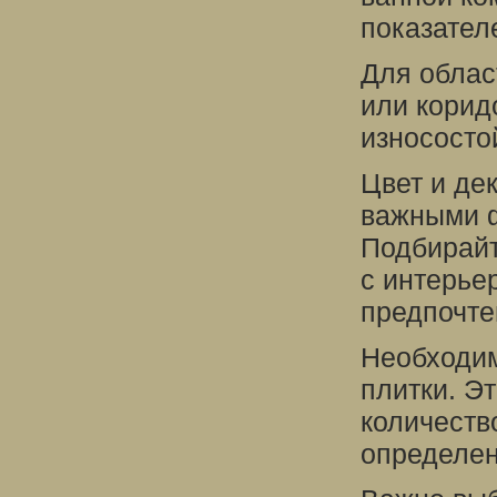
показател
Для област
или корид
износосто
Цвет и де
важными ф
Подбирайт
с интерье
предпочте
Необходим
плитки. Э
количеств
определе