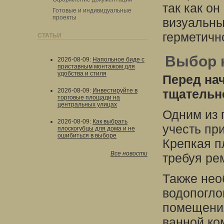
так как о
Готовые и индивидуальные
проекты
визуальны
герметичн
СТАТЬИ
Выбор 
2026-08-09
:
Напольное биде с
приставным монтажом для
удобства и стиля
Перед на
2026-08-09
:
Инвестируйте в
тщательн
торговые площади на
центральных улицах
Одним из 
2026-08-09
:
Как выбрать
учесть пр
плоскогубцы для дома и не
ошибиться в выборе
Крепкая п
Все новости
требуя ре
Также нео
водопогло
помещения
ванной ко