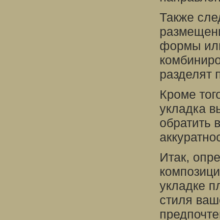
Также сле
размещени
формы или
комбиниро
разделят 
Кроме тог
укладка в
обратить 
аккуратнос
Итак, опр
композици
укладке п
стиля ваш
предпочте