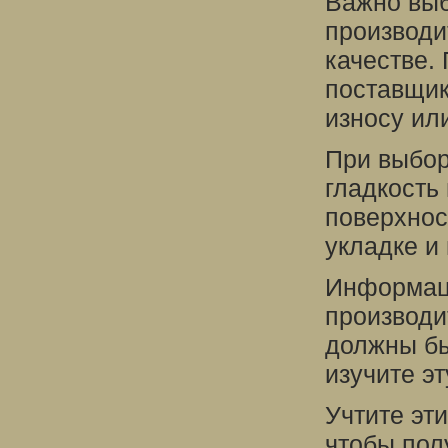
Важно выб
производи
качестве.
поставщик
износу ил
При выбор
гладкость
поверхнос
укладке и
Информаци
производи
должны бы
изучите э
Учтите эт
чтобы пол