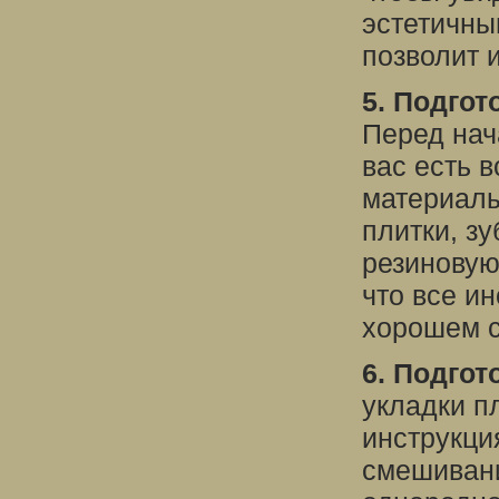
эстетичны
позволит 
5. Подго
Перед нач
вас есть 
материалы
плитки, з
резиновую
что все и
хорошем с
6. Подгот
укладки п
инструкци
смешивани