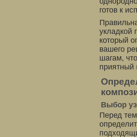
однородно
готов к и
Правильна
укладкой 
который о
вашего ре
шагам, чт
приятный 
Опреде
композ
Выбор уз
Перед тем 
определит
подходящи