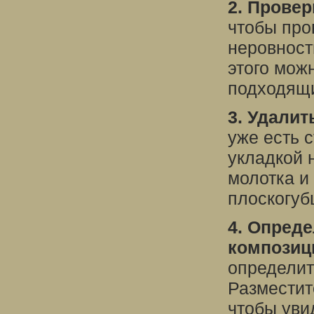
2. Провер
чтобы про
неровност
этого мож
подходящи
3. Удалит
уже есть 
укладкой 
молотка и 
плоскогуб
4. Опред
композиц
определит
Разместит
чтобы уви