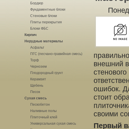
Бордюр
Понед
Фундаментные блоки
Стеновые блоки
Плиты перекрытия
Блоки ФБС
Кирпич
Нерудные материалы
Асфальт
правильно
ПГС (песчано-гравийная смесь)
Торф
внешний в
Чернозем
стенового
Плодородный грунт
ответстве
Керамзит
Щебень
ошибок. Д
Песок
стоит обр
Сухая смесь
плиточник
Пескобетон
Наливные полы
своими со
Плиточный клей
Универсальная сухая смесь
Первый в