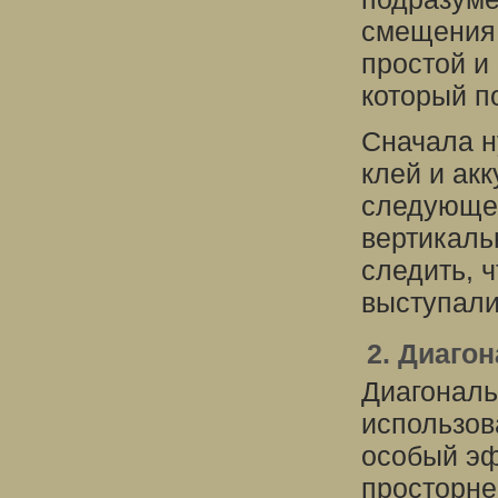
смещения 
простой и
который п
Сначала н
клей и ак
следующей
вертикаль
следить, 
выступали
2. Диаго
Диагональ
использов
особый эф
просторне