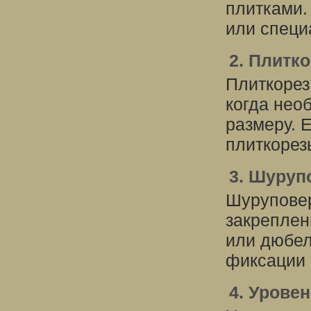
плитками.
или специ
2. Плитк
Плиткорез
когда нео
размеру. 
плиткорез
3. Шуруп
Шуруповер
закреплен
или дюбел
фиксации 
4. Урове