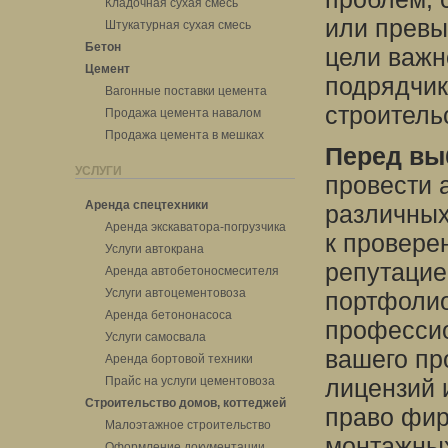
Кладочная сухая смесь
или превы
Штукатурная сухая смесь
Бетон
цели важн
Цемент
подрядчик
Вагонные поставки цемента
строитель
Продажа цемента навалом
Продажа цемента в мешках
Перед вы
УСЛУГИ
провести 
Аренда спецтехники
различных
Аренда экскаватора-погрузчика
к провере
Услуги автокрана
репутацие
Аренда автобетоносмесителя
Услуги автоцементовоза
портфолио
Аренда бетононасоса
профессио
Услуги самосвала
вашего пр
Аренда бортовой техники
Прайс на услуги цементовоза
лицензий 
Строительство домов, коттеджей
право фир
Малоэтажное строительство
монтажных
Оформление документации