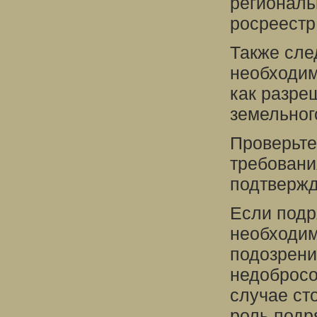
региональ
росреестр
Также сле
необходим
как разре
земельног
Проверьте
требовани
подтвержд
Если подр
необходим
подозрени
недобросо
случае ст
роль подр