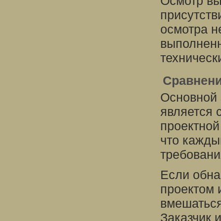
Осмотр вы
присутств
осмотра н
выполненн
техническ
Сравнени
Основной 
является 
проектной
что кажды
требовани
Если обн
проектом 
вмешаться
Заказчик 