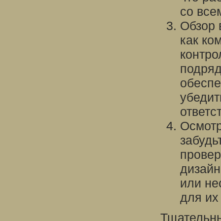
со все
Обзор 
как ко
контро
подряд
обеспе
убедит
ответс
Осмотр
забудь
провер
дизайн
или не
для их
Тщательны