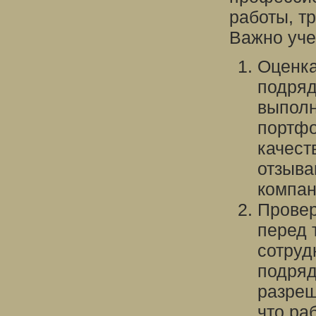
работы, т
Важно уче
Оценка
подряд
выполн
портфо
качест
отзыва
компан
Провер
перед 
сотруд
подряд
разреш
что ра