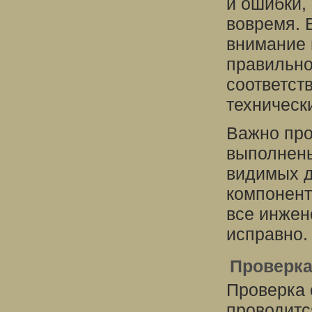
и ошибки,
вовремя. 
внимание 
правильно
соответст
техническ
Важно про
выполнены
видимых д
компонент
все инже
исправно.
Проверка
Проверка 
проводитс