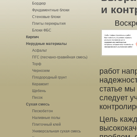
Бордюр
и конт
Фундаментные блоки
Стеновые блоки
Воскр
Плиты перекрытия
Блоки ФБС
Кирпич
Нерудные материалы
Асфальт
ПГС (песчано-гравийная смесь)
Торф
работ нап
Чернозем
Плодородный грунт
надежност
Керамзит
статье мы
Щебень
следует у
Песок
Сухая смесь
контролир
Пескобетон
Цель кажд
Наливные полы
Плиточный клей
высококач
Универсальная сухая смесь
проблем, 