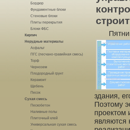
Бордюр
контро
Фундаментные блоки
Стеновые блоки
строи
Плиты перекрытия
Блоки ФБС
Пятни
Кирпич
Нерудные материалы
Асфальт
ПГС (песчано-гравийная смесь)
Торф
Чернозем
Плодородный грунт
Керамзит
Щебень
Песок
здания, е
Сухая смесь
Поэтому э
Пескобетон
проектом и
Наливные полы
Плиточный клей
являются 
Универсальная сухая смесь
реализаци