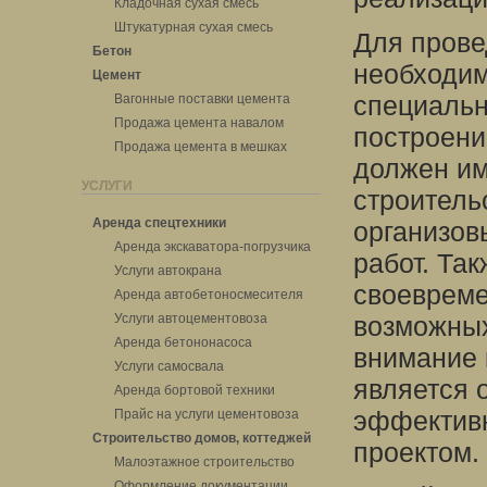
Кладочная сухая смесь
Штукатурная сухая смесь
Для прове
Бетон
необходим
Цемент
специальн
Вагонные поставки цемента
Продажа цемента навалом
построени
Продажа цемента в мешках
должен им
УСЛУГИ
строитель
Аренда спецтехники
организов
Аренда экскаватора-погрузчика
работ. Та
Услуги автокрана
своевреме
Аренда автобетоносмесителя
Услуги автоцементовоза
возможных
Аренда бетононасоса
внимание 
Услуги самосвала
является 
Аренда бортовой техники
эффективн
Прайс на услуги цементовоза
Строительство домов, коттеджей
проектом.
Малоэтажное строительство
Оформление документации