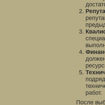
достат
Репут
репута
предыд
Квали
специа
выполн
Финан
должен
ресурс
Техни
подряд
технич
работ.
После выб