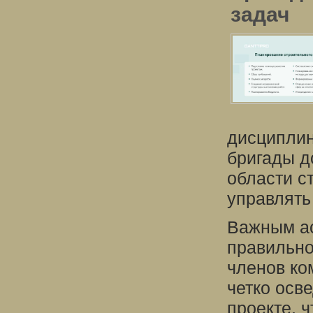
задач
дисциплин
бригады д
области с
управлять
Важным ас
правильно
членов ко
четко осв
проекте, 