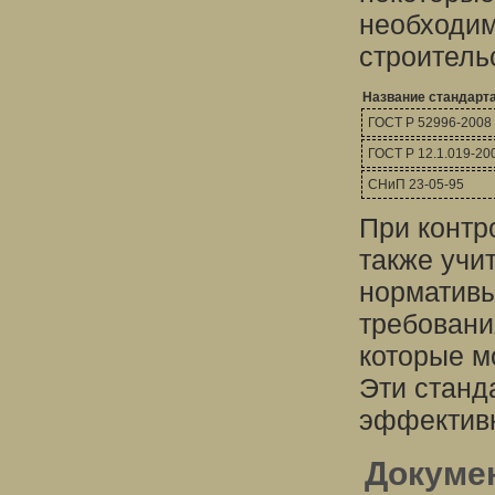
необходим
строитель
Название стандарт
ГОСТ Р 52996-2008
ГОСТ Р 12.1.019-20
СНиП 23-05-95
При контр
также учи
нормативы
требовани
которые м
Эти станд
эффективн
Докумен