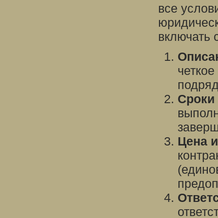
все услов
юридическ
включать 
Описа
четкое
подряд
Сроки
выполн
заверш
Цена 
контра
(едино
предопл
Ответ
ответс