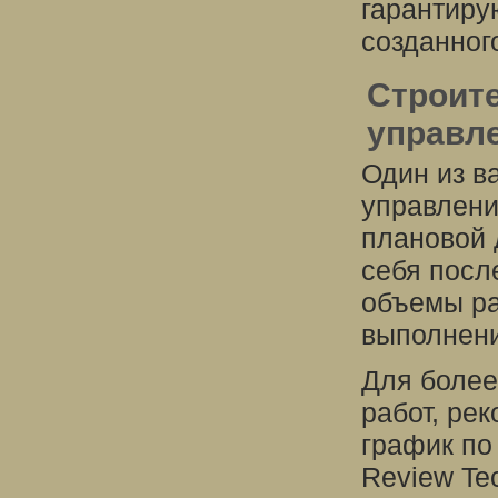
гарантиру
созданног
Строит
управле
Один из в
управлени
плановой 
себя посл
объемы ра
выполнени
Для более
работ, ре
график по
Review Te