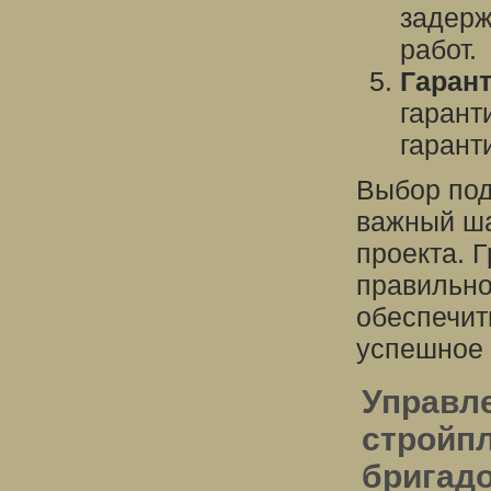
задерж
работ.
Гаран
гарант
гарант
Выбор под
важный ша
проекта. 
правильно
обеспечит
успешное 
Управл
стройп
бригадо