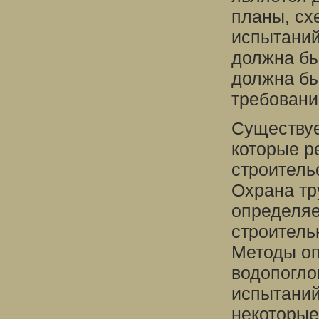
планы, сх
испытаний
должна бы
должна бы
требовани
Существуе
которые р
строитель
Охрана тр
определяе
строитель
Методы оп
водопогло
испытаний
некоторые