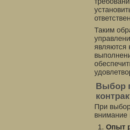
требовани
установит
ответстве
Таким обр
управлени
являются 
выполнени
обеспечит
удовлетво
Выбор п
контра
При выбор
внимание 
Опыт 