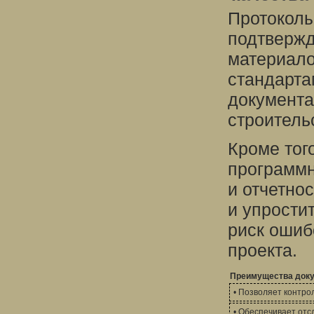
Протоколы
подтвержд
материало
стандарта
документа
строитель
Кроме тог
программн
и отчетно
и упрости
риск ошиб
проекта.
Преимущества доку
• Позволяет контро
• Обеспечивает отс