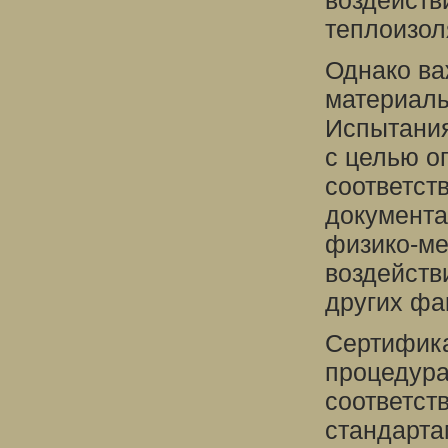
воздейств
теплоизол
Однако ва
материалы
Испытания
с целью о
соответст
документа
физико-ме
воздейств
других фа
Сертифика
процедура
соответст
стандарта