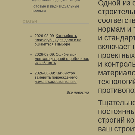
Одной из 
Готовые и индивидуальные
строитель
проекты
соответст
СТАТЬИ
нормам и 
и стандар
2026-08-09
:
Как выбрать
плоскогубцы для дома и не
ошибиться в выборе
включает 
проектных
2026-08-09
:
Ошибки при
монтаже дверной коробки и как
и контрол
их избежать
материало
2026-08-09
:
Как быстро
заменить поврежденную
технологи
ламель самостоятельно
противопо
Все новости
Тщательно
постоянны
строгий к
ваш строи