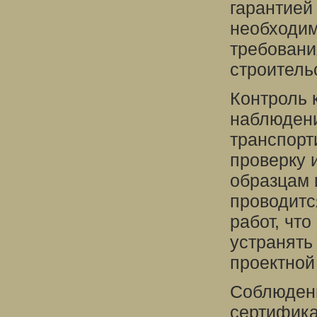
гарантией
необходим
требовани
строитель
Контроль 
наблюдени
транспорт
проверку 
образцам 
проводитс
работ, чт
устранять
проектной
Соблюдени
сертифика