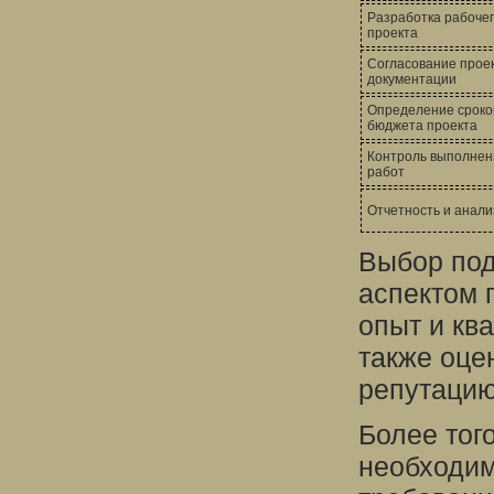
Разработка рабоче
проекта
Согласование прое
документации
Определение сроко
бюджета проекта
Контроль выполнен
работ
Отчетность и анали
Выбор под
аспектом 
опыт и кв
также оце
репутацию
Более того
необходим