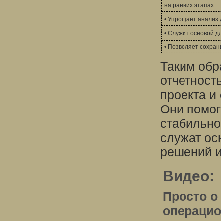
на ранних этапах.
• Упрощает анализ
• Служит основой д
• Позволяет сохран
Таким обр
отчетност
проекта и
Они помог
стабильно
служат ос
решений и
Видео:
Просто о
операцио