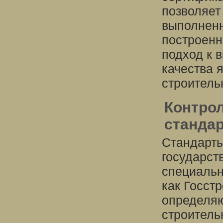
позволяет
выполненн
построенн
подход к 
качества 
строитель
Контрол
станда
Стандарты
государст
специальн
как Госст
определяю
строитель