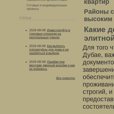
квартир
Готовые и индивидуальные
проекты
Районы с
высоким
СТАТЬИ
Какие 
2026-08-09
:
Инвестируйте в
торговые площади на
элитной
центральных улицах
Для того 
2026-08-09
:
Как выбрать
плоскогубцы для дома и не
Дубае, ва
ошибиться в выборе
документо
2026-08-09
:
Ошибки при
монтаже дверной коробки и как
завершени
их избежать
обеспечит
Все новости
проживани
строгий, 
предостав
состоятел