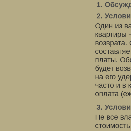
1. Обсуж
2. Услови
Один из в
квартиры 
возврата.
составляе
платы. Об
будет воз
на его уд
часто и в
оплата (е
3. Услов
Не все вл
стоимость