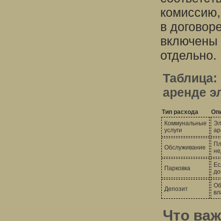
комиссию,
в договоре
включены 
отдельно.
Таблица:
аренде э
Тип расхода
Оп
Коммунальные
Эл
услуги
ар
Пл
Обслуживание
не
Ес
Парковка
до
Об
Депозит
вл
Что важ