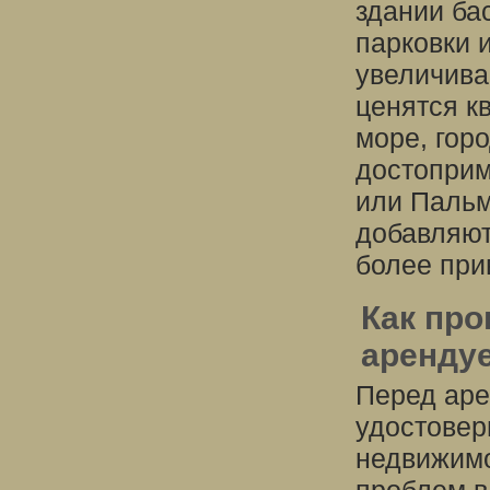
здании ба
парковки 
увеличива
ценятся к
море, гор
достоприм
или Пальм
добавляют
более при
Как пр
аренду
Перед аре
удостовер
недвижимо