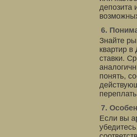
депозита 
возможных
6. Поним
Знайте ры
квартир в
ставки. С
аналогичн
понять, с
действующ
переплаты
7. Особе
Если вы а
убедитесь
соответст