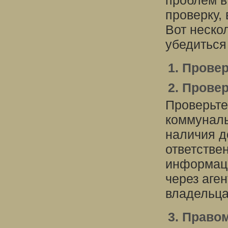
проблем в
проверку,
Вот неско
убедиться
1. Прове
2. Прове
Проверьте
коммуналь
наличия д
ответстве
информац
через аге
владельца
3. Право