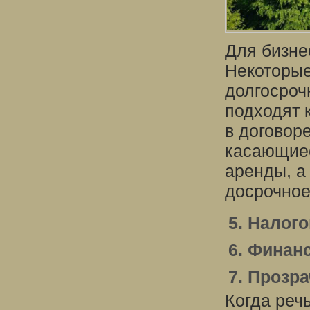
Для бизне
Некоторые
долгосроч
подходят 
в договор
касающиес
аренды, а
досрочное
5. Налог
6. Финан
7. Прозр
Когда реч