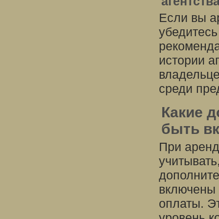
агентств
Если вы а
убедитесь
рекоменда
истории а
владельце
среди пре
Какие д
быть в
При аренд
учитывать
дополните
включены 
оплаты. Э
уровень к