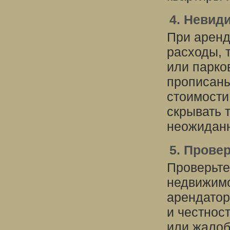
4. Невид
При аренд
расходы, 
или парков
прописаны
стоимости
скрывать 
неожиданн
5. Прове
Проверьте
недвижимо
арендатор
и честнос
или жалоб