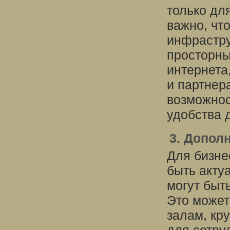
только дл
важно, чт
инфрастру
просторны
интернета
и партнер
возможнос
удобства 
3. Допол
Для бизне
быть акту
могут быт
Это может
залам, кр