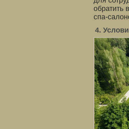
для сотру
обратить 
спа-салон
4. Услов