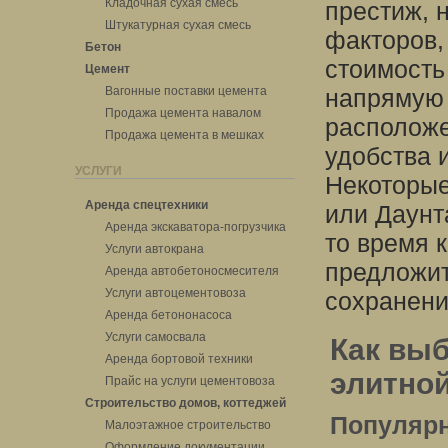
Кладочная сухая смесь
престиж, 
Штукатурная сухая смесь
факторов,
Бетон
стоимость
Цемент
Вагонные поставки цемента
напрямую 
Продажа цемента навалом
расположе
Продажа цемента в мешках
удобства 
УСЛУГИ
Некоторые
Аренда спецтехники
или Даунт
Аренда экскаватора-погрузчика
то время 
Услуги автокрана
предложит
Аренда автобетоносмесителя
Услуги автоцементовоза
сохранени
Аренда бетононасоса
Услуги самосвала
Как вы
Аренда бортовой техники
элитной
Прайс на услуги цементовоза
Строительство домов, коттеджей
Популярн
Малоэтажное строительство
Оформление документации