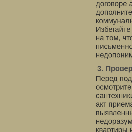
договоре 
дополните
коммуналь
Избегайте
на том, ч
письменно
недопоним
3. Прове
Перед под
осмотрите
сантехник
акт прием
выявленны
недоразум
квартиры 