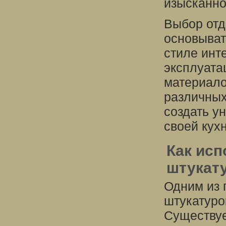
изысканно
Выбор отд
основыват
стиле инт
эксплуата
материало
различных
создать у
своей кухн
Как ис
штукату
Одним из 
штукатуро
Существуе