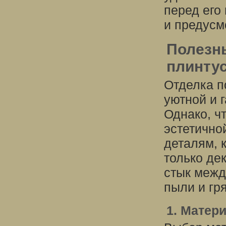
перед его
и предусм
Полезн
плинтус
Отделка п
уютной и 
Однако, ч
эстетично
деталям, 
только де
стык межд
пыли и гря
1. Матер