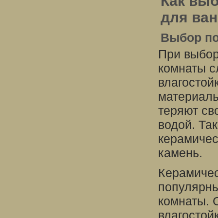
Как вы
для ва
Выбор п
При выбор
комнаты с
влагостой
материалы
теряют св
водой. Та
керамичес
камень.
Керамичес
популярны
комнаты. 
влагостой