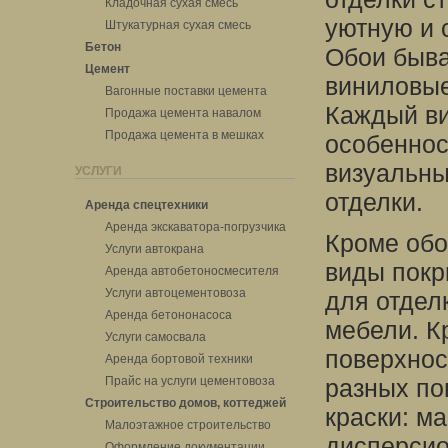
Кладочная сухая смесь
уютную и 
Штукатурная сухая смесь
Бетон
Обои быва
Цемент
виниловые
Вагонные поставки цемента
Каждый ви
Продажа цемента навалом
Продажа цемента в мешках
особеннос
визуальны
УСЛУГИ
отделки.
Аренда спецтехники
Аренда экскаватора-погрузчика
Кроме обо
Услуги автокрана
виды покр
Аренда автобетоносмесителя
Услуги автоцементовоза
для отделк
Аренда бетононасоса
мебели. К
Услуги самосвала
поверхнос
Аренда бортовой техники
Прайс на услуги цементовоза
разных по
Строительство домов, коттеджей
краски: м
Малоэтажное строительство
дисперсио
Оформление документации