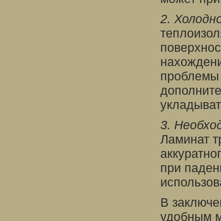
2. Холодн
теплоизол
поверхнос
нахождени
проблемы 
дополните
укладыват
3. Необхо
Ламинат т
аккуратно
при паден
использов
В заключе
удобным м