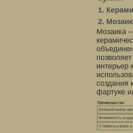
1. Керам
2. Мозаи
Мозаика –
керамичес
объединен
позволяет
интерьер 
использова
создания 
фартуке и
Преимущества
Большой выбор цве
Возможность созда
Стойкость к влаге и