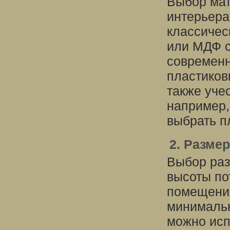
Выбор мат
интерьера
классичес
или МДФ с
современн
пластиков
также уче
например,
выбрать п
2. Разме
Выбор раз
высоты по
помещения
минимальн
можно исп