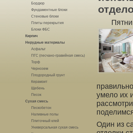
Бордюр
отдел
Фундаментные блоки
Стеновые блоки
Пятни
Плиты перекрытия
Блоки ФБС
Кирпич
Нерудные материалы
Асфальт
ПГС (песчано-гравийная смесь)
Торф
Чернозем
Плодородный грунт
Керамзит
правильно
Щебень
умело их 
Песок
Сухая смесь
рассмотри
Пескобетон
поделимся
Наливные полы
Плиточный клей
Один из с
Универсальная сухая смесь
отделки ст