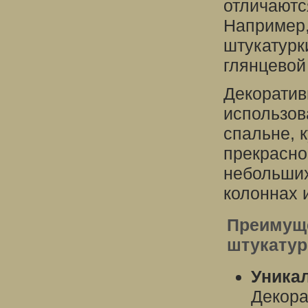
отличаются
Например,
штукатурк
глянцевой
Декоратив
использов
спальне, 
прекрасно
небольших
колоннах 
Преимуще
штукатур
Уника
Декора