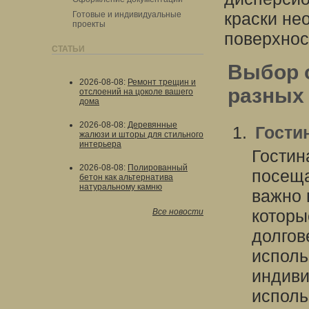
краски не
Готовые и индивидуальные
проекты
поверхнос
СТАТЬИ
Выбор 
2026-08-08
:
Ремонт трещин и
разных
отслоений на цоколе вашего
дома
2026-08-08
:
Деревянные
Гости
жалюзи и шторы для стильного
интерьера
Гостин
2026-08-08
:
Полированный
посеща
бетон как альтернатива
натуральному камню
важно 
которы
Все новости
долгов
исполь
индиви
исполь