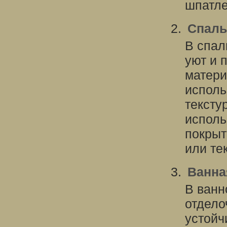
шпатле
Спаль
В спал
уют и 
матери
исполь
тексту
исполь
покрыт
или те
Ванна
В ванн
отдело
устойч