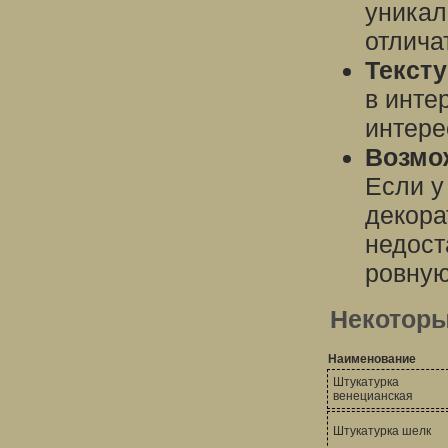
уникал
отлича
Текст
в инте
интере
Возмо
Если у
декора
недост
ровную
Некоторы
Наименование
Штукатурка
венецианская
Штукатурка шелк