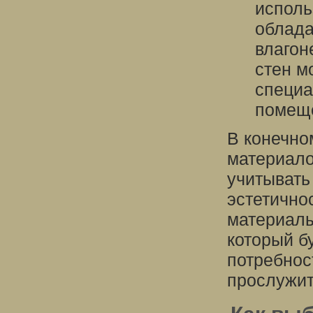
исполь
облада
влагон
стен м
специа
помещ
В конечно
материало
учитывать
эстетично
материалы
который б
потребнос
прослужит