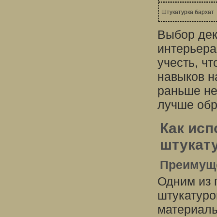
Штукатурка бархат
Выбор дек
интерьера
учесть, ч
навыков н
раньше не
лучше обр
Как ис
штукату
Преимуще
Одним из 
штукатуро
материалы