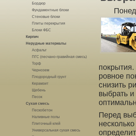
Бордюр
Понед
Фундаментные блоки
Стеновые блоки
Плиты перекрытия
Блоки ФБС
Кирпич
Нерудные материалы
Асфальт
ПГС (песчано-гравийная смесь)
Торф
покрытия.
Чернозем
ровное по
Плодородный грунт
снизить р
Керамзит
Щебень
выбрать и
Песок
оптимальн
Сухая смесь
Пескобетон
Перед выб
Наливные полы
несколько
Плиточный клей
Универсальная сухая смесь
определит