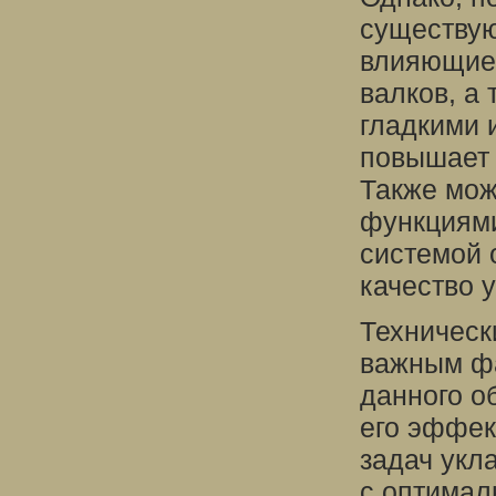
существую
влияющие 
валков, а
гладкими 
повышает 
Также мож
функциями
системой 
качество 
Техническ
важным фа
данного о
его эффек
задач укл
с оптимал