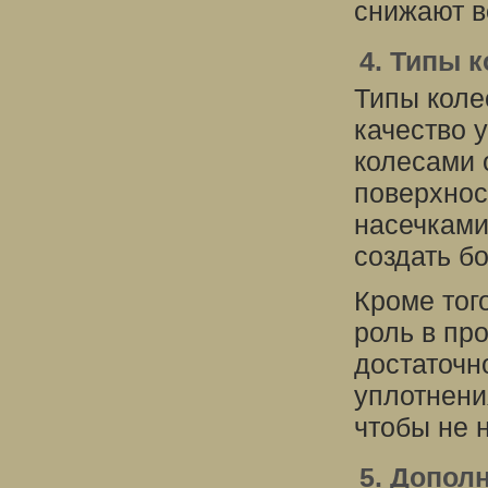
снижают в
4. Типы к
Типы коле
качество 
колесами 
поверхност
насечками
создать б
Кроме тог
роль в пр
достаточн
уплотнени
чтобы не 
5. Допол