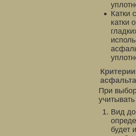
уплотн
Катки 
катки 
гладки
исполь
асфаль
уплотн
Критерии
асфальт
При выбор
учитывать
Вид до
опреде
будет 