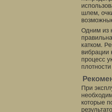
использов
шлем, очк
возможны
Одним из 
правильна
катком. Р
вибрации 
процесс у
плотности
Рекомен
При экспл
необходим
которые п
результат