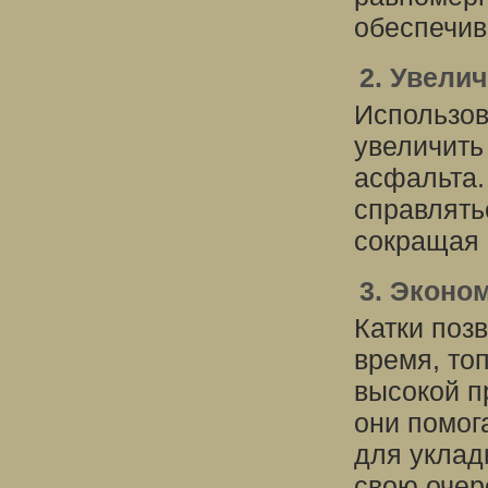
обеспечив
2. Увели
Использов
увеличить
асфальта.
справлять
сокращая 
3. Эконо
Катки поз
время, то
высокой п
они помог
для уклад
свою очер