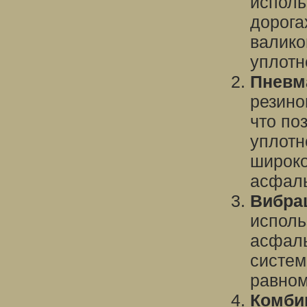
исполь
дорога
валико
уплотн
Пневм
резино
что по
уплотн
широко
асфаль
Вибра
исполь
асфаль
систем
равном
Комби