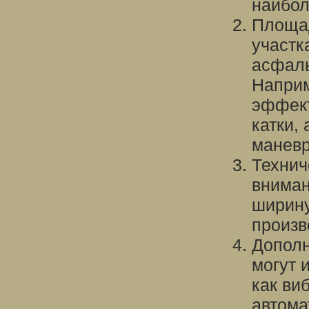
наибол
Площад
участк
асфаль
Наприм
эффект
катки,
маневр
Технич
вниман
ширину
произв
Дополн
могут 
как ви
автома