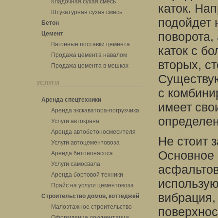
Кладочная сухая смесь
каток. На
Штукатурная сухая смесь
подойдет 
Бетон
поворота,
Цемент
Вагонные поставки цемента
каток с б
Продажа цемента навалом
вторых, ст
Продажа цемента в мешках
Существуют
УСЛУГИ
с комбини
Аренда спецтехники
имеет сво
Аренда экскаватора-погрузчика
определен
Услуги автокрана
Аренда автобетоносмесителя
Не стоит 
Услуги автоцементовоза
Основное 
Аренда бетононасоса
Услуги самосвала
асфальтов
Аренда бортовой техники
использую
Прайс на услуги цементовоза
вибрация,
Строительство домов, коттеджей
Малоэтажное строительство
поверхнос
Оформление документации