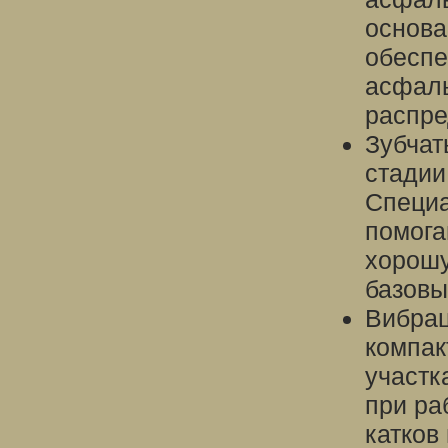
основа
обеспе
асфаль
распре
Зубчат
стадии
Специа
помога
хорошу
базовы
Вибрац
компак
участк
при ра
катков