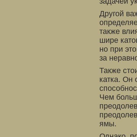
задачей у
Другой ва
определяе
также вли
шире като
но при эт
за неравн
Также сто
катка. Он
способнос
Чем больш
преодолев
преодолев
ямы.
Однако, п