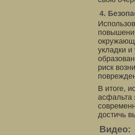
4. Безоп
Использов
повышению
окружающи
укладки и
образован
риск возн
поврежден
В итоге, 
асфальта
современн
достичь в
Видео: