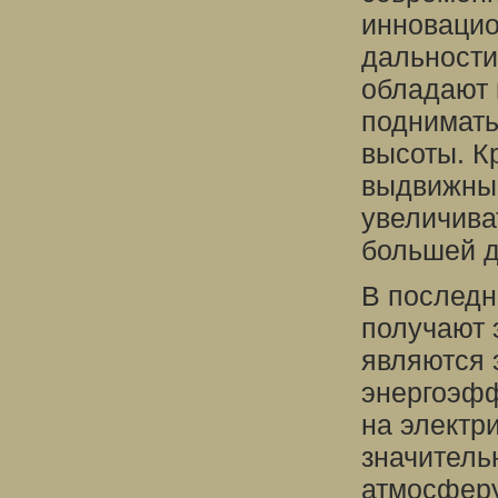
инновацио
дальности
обладают 
поднимать
высоты. К
выдвижны
увеличива
большей д
В последн
получают 
являются 
энергоэф
на электр
значитель
атмосферу