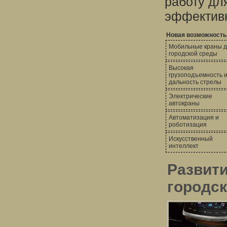
работу дл
эффективн
Новая возможность
Мобильные краны 
городской среды
Высокая
грузоподъемность 
дальность стрелы
Электрические
автокраны
Автоматизация и
роботизация
Искусственный
интеллект
Развит
городс