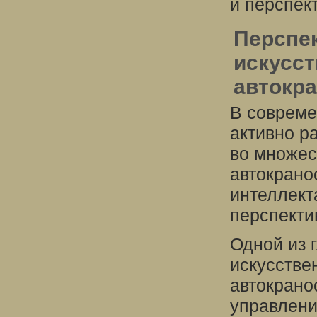
и перспек
Перспе
искусст
автокр
В совреме
активно р
во множес
автокрано
интеллект
перспекти
Одной из 
искусстве
автокрано
управлени