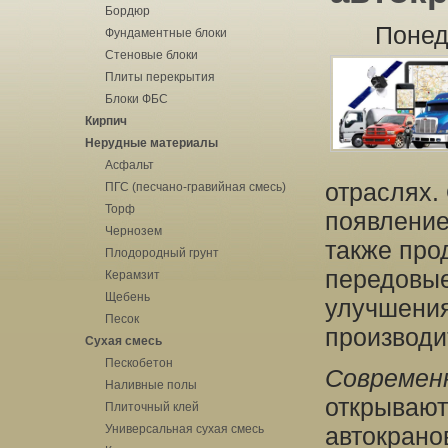
Бордюр
Понед
Фундаментные блоки
Стеновые блоки
Плиты перекрытия
Блоки ФБС
Кирпич
Нерудные материалы
Асфальт
отраслях.
ПГС (песчано-гравийная смесь)
Торф
появление
Чернозем
также про
Плодородный грунт
передовые
Керамзит
Щебень
улучшения
Песок
производи
Сухая смесь
Пескобетон
Современ
Наливные полы
открывают
Плиточный клей
Универсальная сухая смесь
автокрано