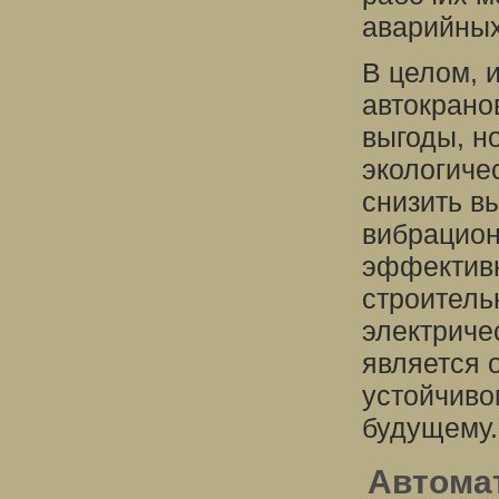
аварийных
В целом, 
автокрано
выгоды, н
экологиче
снизить в
вибрацион
эффективн
строитель
электриче
является 
устойчиво
будущему.
Автомат