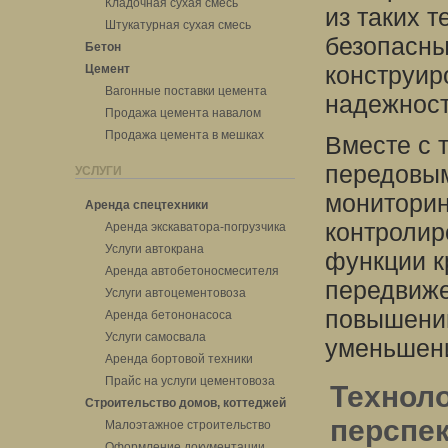
Кладочная сухая смесь
из таких 
Штукатурная сухая смесь
безопасны
Бетон
конструир
Цемент
Вагонные поставки цемента
надежност
Продажа цемента навалом
Продажа цемента в мешках
Вместе с 
передовым
УСЛУГИ
мониторин
Аренда спецтехники
контролир
Аренда экскаватора-погрузчика
Услуги автокрана
функции к
Аренда автобетоносмесителя
передвиже
Услуги автоцементовоза
повышени
Аренда бетононасоса
Услуги самосвала
уменьшени
Аренда бортовой техники
Прайс на услуги цементовоза
Техноло
Строительство домов, коттеджей
перспе
Малоэтажное строительство
Оформление документации