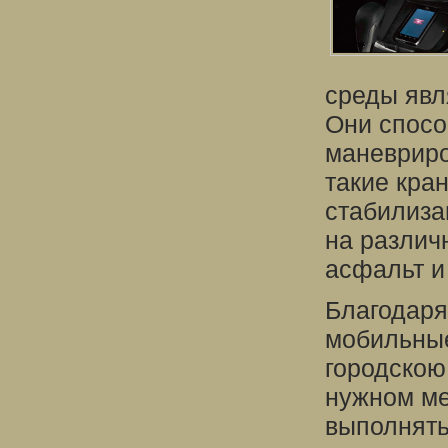
среды явл
Они спосо
маневриро
такие кра
стабилиза
на различ
асфальт и
Благодаря
мобильные
городскою
нужном ме
выполнять