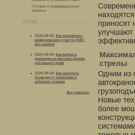
Современн
Готовые и индивидуальные
проекты
находятся
приносят 
СТАТЬИ
улучшают 
2026-08-06
:
Как подключить
эффективн
коммуникации к участку ИЖС
без ошибок
Максимал
2026-08-06
:
Как выбрать
прихожую из массива дерева
стрелы
для вашего дома
Одним из 
2026-08-06
:
Как защитить
проводку от перегрева и
автокрано
избежать пожара
грузоподъ
Все новости
Новые тех
более мощ
конструкц
системами
тяжелые г