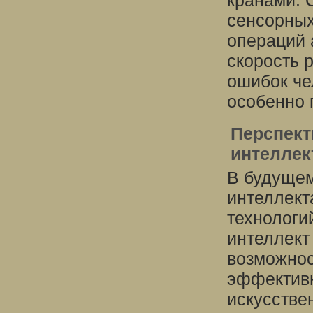
кранами. 
сенсорных
операций 
скорость 
ошибок че
особенно 
Перспект
интеллек
В будущем
интеллект
технологи
интеллект
возможнос
эффективн
искусстве