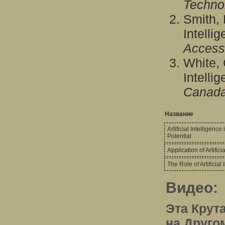
Techno
Smith, 
Intelli
Access
White, 
Intelli
Canada
Название
Artificial Intelligen
Potential
Application of Artific
The Role of Artificial
Видео:
Эта Крут
на Друго