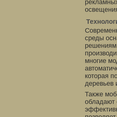
рекламных
освещения
Технолог
Современн
среды ос
решениями
производи
многие мо
автоматич
которая п
деревьев 
Также моб
обладают 
эффективн
позволяет