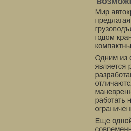
возмож
Мир авток
предлагая
грузоподъ
годом кра
компактны
Одним из 
является 
разработа
отличаютс
маневренн
работать 
ограничен
Еще одной
современн