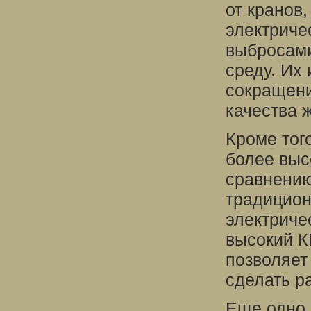
от кранов
электриче
выбросам
среду. Их
сокращени
качества ж
Кроме тог
более выс
сравнению
традицион
электриче
высокий К
позволяет
сделать р
Еще одно 