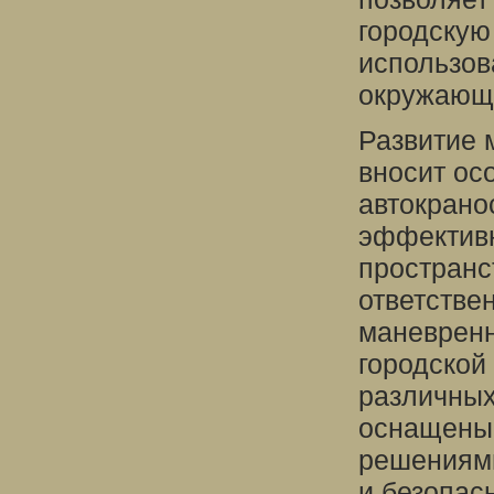
городскую
использов
окружающ
Развитие 
вносит ос
автокрано
эффективн
пространс
ответстве
маневренн
городской
различных
оснащены
решениями
и безопас