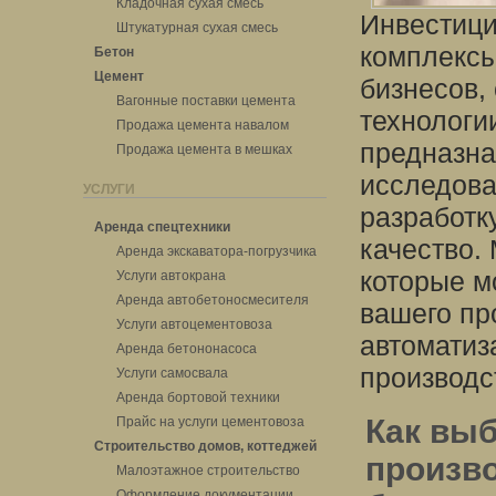
Кладочная сухая смесь
Инвестици
Штукатурная сухая смесь
комплексы
Бетон
Цемент
бизнесов,
Вагонные поставки цемента
технологи
Продажа цемента навалом
предназна
Продажа цемента в мешках
исследова
УСЛУГИ
разработк
Аренда спецтехники
качество.
Аренда экскаватора-погрузчика
которые м
Услуги автокрана
Аренда автобетоносмесителя
вашего пр
Услуги автоцементовоза
автоматиз
Аренда бетононасоса
производс
Услуги самосвала
Аренда бортовой техники
Как вы
Прайс на услуги цементовоза
Строительство домов, коттеджей
произв
Малоэтажное строительство
Оформление документации