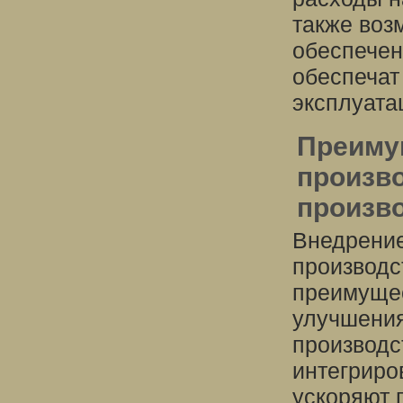
также воз
обеспечен
обеспечат
эксплуата
Преиму
произв
произв
Внедрение
производс
преимущес
улучшения
производс
интегриро
ускоряют 