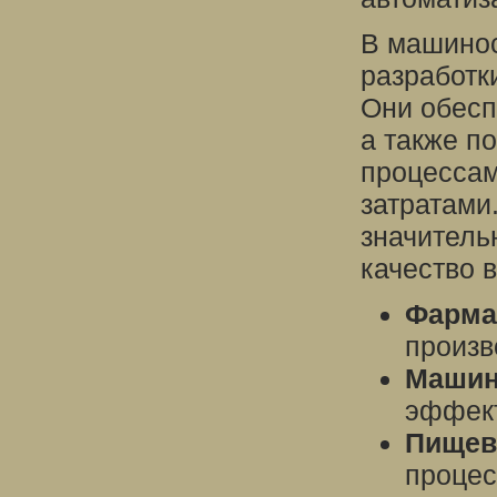
В машинос
разработк
Они обесп
а также п
процессам
затратами
значитель
качество 
Фарма
произв
Машин
эффект
Пищев
процес