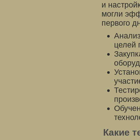
и настрой
могли эфф
первого д
Анализ
целей 
Закупк
оборуд
Устано
участи
Тестир
произв
Обучен
технол
Какие т