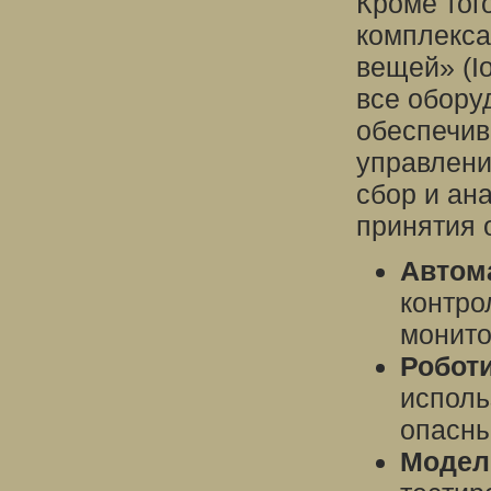
Кроме тог
комплекса
вещей» (I
все обору
обеспечив
управлени
сбор и ан
принятия 
Автом
контро
монито
Роботи
исполь
опасны
Модел