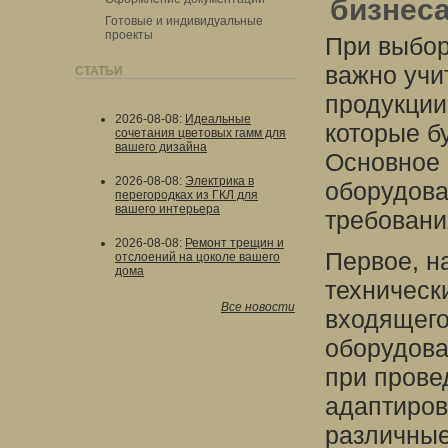
бизнес
Готовые и индивидуальные
проекты
При выбор
важно учи
СТАТЬИ
продукции
2026-08-08
:
Идеальные
которые б
сочетания цветовых гамм для
вашего дизайна
Основное 
2026-08-08
:
Электрика в
оборудова
перегородках из ГКЛ для
вашего интерьера
требовани
2026-08-08
:
Ремонт трещин и
Первое, на
отслоений на цоколе вашего
дома
техническ
Все новости
входящего
оборудова
при прове
адаптиров
различные