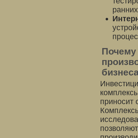
тестир
ранних
Интерн
устрой
процес
Почему 
произв
бизнес
Инвестици
комплексы
приносит 
Комплексы
исследова
позволяют
производи