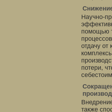
Снижение
Научно-пр
эффективн
помощью т
процессов
отдачу от
комплексы
производс
потери, ч
себестоим
Сокращен
производ
Внедрение
также спо