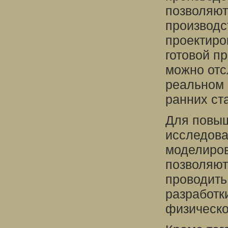
позволяют
производс
проектиро
готовой п
можно отс
реальном 
ранних ст
Для повыш
исследова
моделиров
позволяют
проводить
разработк
физическо