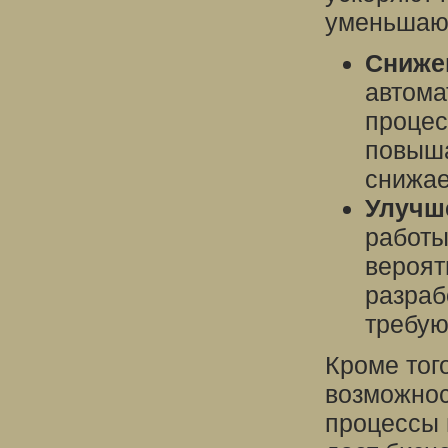
уменьшают
Снижен
автома
процес
повыша
снижае
Улучш
работы
вероят
разраб
требую
Кроме тог
возможнос
процессы 