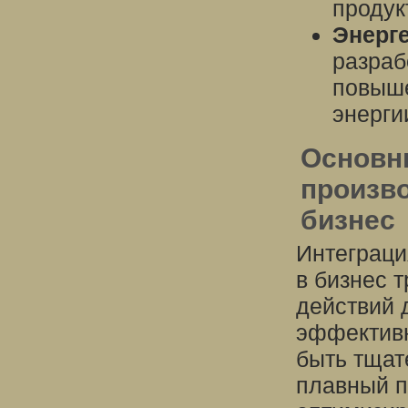
продук
Энерге
разраб
повыше
энерги
Основн
произво
бизнес
Интеграци
в бизнес 
действий 
эффективн
быть тщат
плавный п