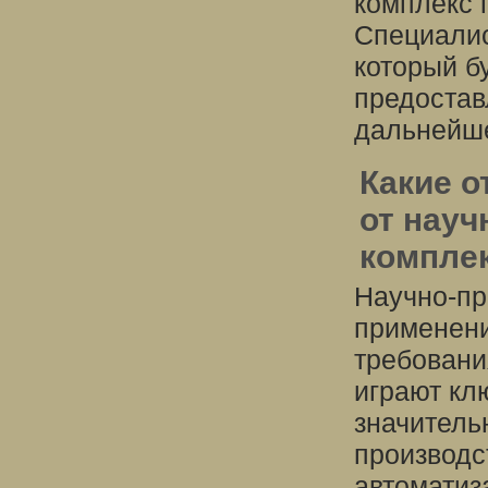
комплекс 
Специалис
который б
предостав
дальнейше
Какие о
от нау
компле
Научно-пр
применени
требовани
играют кл
значитель
производс
автоматиз