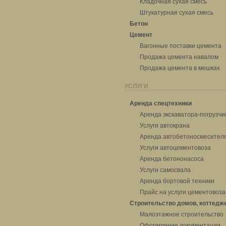
Кладочная сухая смесь
Штукатурная сухая смесь
Бетон
Цемент
Вагонные поставки цемента
Продажа цемента навалом
Продажа цемента в мешках
УСЛУГИ
Аренда спецтехники
Аренда экскаватора-погрузчи
Услуги автокрана
Аренда автобетоносмесител
Услуги автоцементовоза
Аренда бетононасоса
Услуги самосвала
Аренда бортовой техники
Прайс на услуги цементовоза
Строительство домов, коттедж
Малоэтажное строительство
Оформление документации