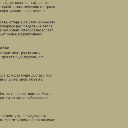
ению, что позволяет существенно
нкцией автоматического контроля
редотвращает перегрев или
ства, которые решают множество
номерное распределение тепла,
ка тепловентиляторов позволяет
вует более эффективному
ройки
о учитывать ряд важных
и требует индивидуального
ра, которая будет достаточной
ик строительного объекта.
аботать тепловентилятор. Можно
них имеет свои особенности и
т возникнуть необходимость
ит обратить внимание на наличие