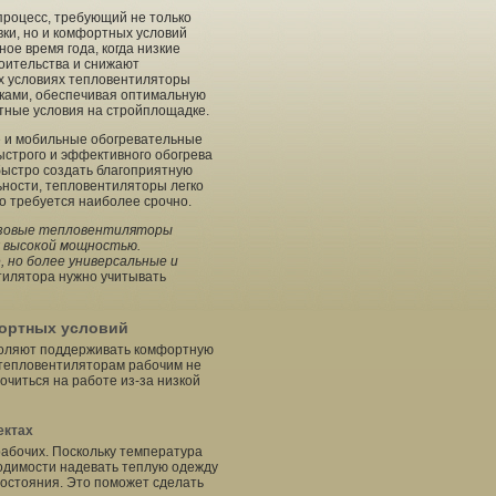
процесс, требующий не только
ки, но и комфортных условий
ое время года, когда низкие
оительства и снижают
их условиях тепловентиляторы
ами, обеспечивая оптимальную
тные условия на стройплощадке.
е и мобильные обогревательные
ыстрого и эффективного обогрева
быстро создать благоприятную
ьности, тепловентиляторы легко
о требуется наиболее срочно.
азовые тепловентиляторы
я высокой мощностью.
 но более универсальные и
тилятора нужно учитывать
фортных условий
воляют поддерживать комфортную
 тепловентиляторам рабочим не
очиться на работе из-за низкой
ектах
абочих. Поскольку температура
ходимости надевать теплую одежду
остояния. Это поможет сделать