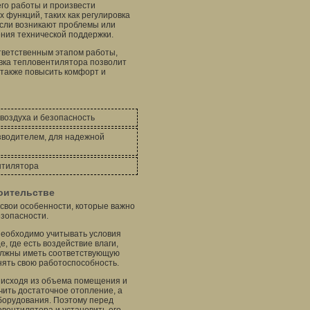
го работы и произвести
 функций, таких как регулировка
Если возникают проблемы или
ния технической поддержки.
тветственным этапом работы,
вка тепловентилятора позволит
также повысить комфорт и
воздуха и безопасность
зводителем, для надежной
нтилятора
оительстве
свои особенности, которые важно
зопасности.
необходимо учитывать условия
 где есть воздействие влаги,
олжны иметь соответствующую
нять свою работоспособность.
 исходя из объема помещения и
ить достаточное отопление, а
борудования. Поэтому перед