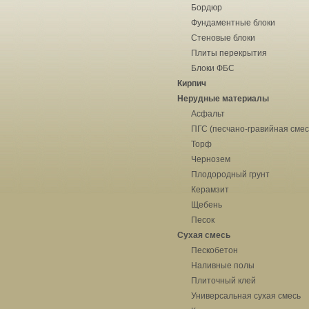
Бордюр
Фундаментные блоки
Стеновые блоки
Плиты перекрытия
Блоки ФБС
Кирпич
Нерудные материалы
Асфальт
ПГС (песчано-гравийная смес
Торф
Чернозем
Плодородный грунт
Керамзит
Щебень
Песок
Сухая смесь
Пескобетон
Наливные полы
Плиточный клей
Универсальная сухая смесь