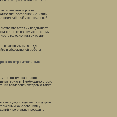
вентилятора и установить его
 тепловентиляторов на
дотвратить засорение и снизить
стоянием кабелей и штепсельной
льстве является их подвижность.
одной точки на другую. Поэтому
иметь колесики или ручку для
стве важно учитывать для
ойке и эффективной работы
ров на строительных
ь источником возгорания,
ючие материалы. Необходимо строго
тации тепловентиляторов, а также
 углерода, оксиды азота и другие.
 серьезным заболеваниям у
щений и регулярно проводить