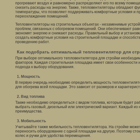
прогревают воздух и равномерно распределяют его по всему помещ
снизить расходы на энергию. Также, тепловентиляторы обладают фу
температуры, что позволяет поддерживать комфортные условия и п
переохлаждение помещений.
Тепловентиляторы на строительных объектах - незаменимые устрой
проблем, связанных с обогревом помещений. Они обеспечивают рав
экономят энергию и снижают расходы. Правильный выбор и установ
создать комфортные условия на строительной площадке и способст
проведению работ.
Как подобрать оптимальный тепловентилятор для ст
При выборе оптимального тепловентилятора для стройки необходим
факторов. Каждая строительная площадка имеет свои особенности 
подхода к выбору оборудования.
1. Мощность
В первую очередь необходимо определить мощность тепловентилято
для обогрева всей площадки. Это зависит от размеров и характерист
2. Вид топлива
Также необходимо определиться с видом топлива, которым будет р
выбрать газовый, дизельный или электрический вариант. Каждый из 
преимущества.
3. Мобильность
Учитывайте также мобильность тепловентилятора. На стройке може
переносить оборудование с одной площадки на другую. Поэтому сто
колес и ручки для удобства перемещения.