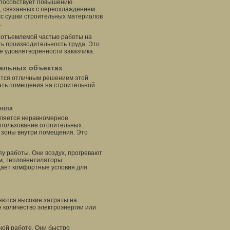
 способствует повышению
, связанных с переохлаждением
сс сушки строительных материалов
.
еотъемлемой частью работы на
ь производительность труда. Это
е удовлетворенности заказчика.
ельных объектах
ется отличным решением этой
ать помещения на строительной
епла
вляется неравномерное
использование отопительных
е зоны внутри помещения. Это
у работы. Они воздух, прогревают
м, тепловентиляторы
здает комфортные условия для
яются высокие затраты на
 количество электроэнергии или
ной работе. Они быстро