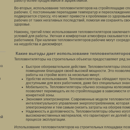
работу более продуктивной и эффективной.
Во-вторых, использование тепловентиляторов на стройплощадке сп
рабочих. С постоянными перепадами температур и переохлаждение
подвергается стрессу, что может привести к проблемам со здоровь
рабочих от таких негативных последствий, помогая им сохранять св
здоровье.
Наконец, третий плюс использования тепловентиляторов заключает
условий для работы. Уютная и комфортная атмосфера сказывается 
работников. При наличии тепловентиляторов рабочие могут сосредот
на неудобства и дискомфорт.
Какие выгоды дает использование тепловентиляторо
Тепловентиляторы на строительных объектах предоставляют ряд з
ка
Быстрое обогревательное действие. Тепловентиляторы спосо
помещении благодаря своей высокой мощности. Это позволя
работы на стройке всего за несколько минут.
я
Удобство использования. Тепловентиляторы обладают просты
доступными для всех работников, даже без специальных знан
Мобильность. Тепловентиляторы обычно оснащены колесиками
позволяет перемещать их по стройплощадке в зависимости о
конкретной зоны.
Экономия электроэнергии. Современные модели тепловенти
интеллектуального управления энергопотреблением, которая
электроэнергии и тем самым снизить затраты на обогрев пом
Надежность и долговечность. Тепловентиляторы обычно изго
высококачественных материалов, что гарантирует их долгий с
ей
процессе эксплуатации.
Использование тепловентиляторов на строительных площадках поз