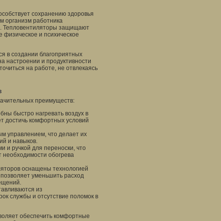
особствует сохранению здоровья
м организм работника
ем. Тепловентиляторы защищают
ое физическое и психическое
ся в создании благоприятных
на настроении и продуктивности
очиться на работе, не отвлекаясь
в
начительных преимуществ:
бны быстро нагревать воздух в
ет достичь комфортных условий
м управлением, что делает их
ий и навыков.
 и ручкой для переноски, что
т необходимости обогрева
ляторов оснащены технологией
 позволяет уменьшить расход
ещений.
тавливаются из
рок службы и отсутствие поломок в
воляет обеспечить комфортные