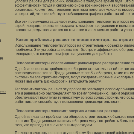
условия работы для рабочих, особенно в холодное время года. Это
эффективности труда и снижению риска возникновения заболеваний
организма. Кроме того, тепловентиляторы помогают ускорить проце
и покрытий, что способствует соблюдению графика работ на объекте
Все эти преимущества делают использование тепловентиляторов н
стройплощадке, позволяя создавать комфортные условия и повышат
в свою очередь сказывается на качестве выполняемых работ и уровн
Какие проблемы решают тепловентиляторы на строит
а
Использование тепловентиляторов на строительных объектах явля
проблемы. Эти устройства позволяют быстро и эффективно обогрев
площадке, что создает комфортные условия для работы.
ля
Тепловентиляторы обеспечивают равномерное распределение т
Одной из основных проблем при обогреве строительных объектов я
распределение тепла. Традиционные способы обогрева, такие как 
систем или электроконвекторов, могут создавать горячие и холодны
может вызывать дискомфорт и затруднять работу.
Тепловентиляторы решают эту проблему благодаря особому принцип
сти
его и равномерно распределяют по всему помещению. Таким образо
обеспечивают приятную температуру во всех зонах стройки, что со
работников и способствует повышению производительности.
Тепловентиляторы экономят энергию и снижают расходы
Одной из главных проблем при обогреве строительных объектов явл
энергию. Традиционные системы обогрева могут потреблять большое
газа, что приводит к значительным расходам.
Тепловентиляторы решают эту проблему благодаря своей эффектив