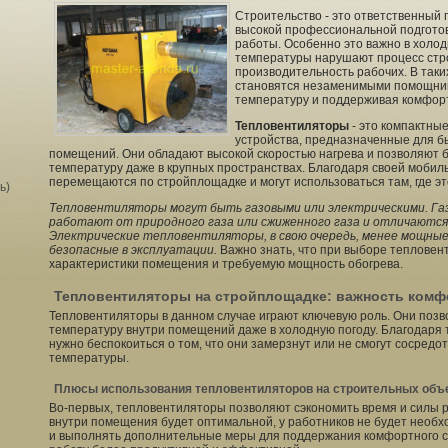
Строительство - это ответственный 
высокой профессиональной подготов
работы. Особенно это важно в холодн
температуры нарушают процесс стр
производительность рабочих. В так
становятся незаменимыми помощник
температуру и поддерживая комфор
Тепловентиляторы
- это компактны
устройства, предназначенные для б
помещений. Они обладают высокой скоростью нагрева и позволяют 
температуру даже в крупных пространствах. Благодаря своей мобил
перемещаются по стройплощадке и могут использоваться там, где эт
ь)
Тепловентиляторы могут быть газовыми или электрическими. Г
работают от природного газа или сжиженного газа и отличаютс
Электрические тепловентиляторы, в свою очередь, менее мощные,
безопасные в эксплуатации.
Важно знать, что при выборе тепловен
характеристики помещения и требуемую мощность обогрева.
Тепловентиляторы на стройплощадке: важность ком
Тепловентиляторы в данном случае играют ключевую роль. Они поз
температуру внутри помещений даже в холодную погоду. Благодаря
нужно беспокоиться о том, что они замерзнут или не смогут сосредот
температуры.
Плюсы использования тепловентиляторов на строительных объ
Во-первых, тепловентиляторы позволяют сэкономить время и силы р
внутри помещения будет оптимальной, у работников не будет необ
и выполнять дополнительные меры для поддержания комфортного с