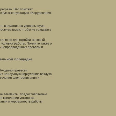
регрева. Это поможет
асную эксплуатацию оборудования.
ить внимание на уровень шума,
уровнем шума, чтобы не создавать
тилятор для стройки, который
 условия работы. Помните также о
ть непредвиденных проблем и
тельной площадке
обходимо провести
чит наилучшую циркуляцию воздуха
ключения электропитания и
ые элементы, предоставляемые
е крепление установки.
ания и корректность работы