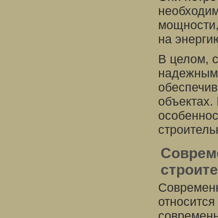
необходим
мощности,
на энерги
В целом, 
надежными
обеспечив
объектах.
особеннос
строитель
Соврем
строит
Современн
относится
современн