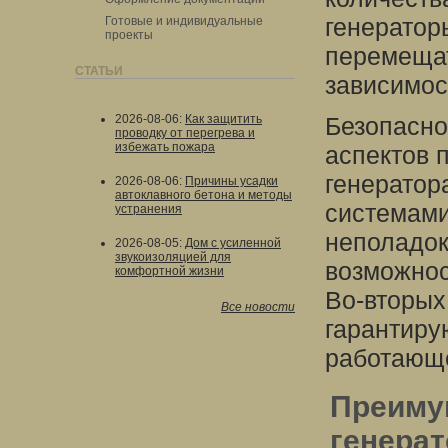
генератор
Готовые и индивидуальные
проекты
перемещат
СТАТЬИ
зависимос
2026-08-06
:
Как защитить
Безопасно
проводку от перегрева и
избежать пожара
аспектов 
генератор
2026-08-06
:
Причины усадки
автоклавного бетона и методы
системами
устранения
неполадок
2026-08-05
:
Дом с усиленной
звукоизоляцией для
возможнос
комфортной жизни
Во-вторых
Все новости
гарантиру
работающе
Преиму
генерат