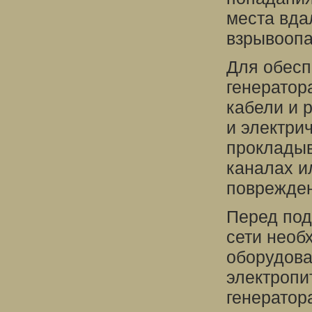
места вда
взрывоопа
Для обесп
генератор
кабели и 
и электри
прокладыв
каналах и
поврежден
Перед под
сети необ
оборудова
электропи
генератор