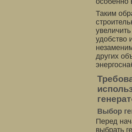
особенно 
Таким обр
строитель
увеличить
удобство 
незаменим
других об
энергосна
Требова
исполь
генера
Выбор ге
Перед нач
выбрать г