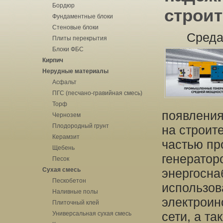
Бордюр
строи
Фундаментные блоки
Стеновые блоки
Среда
Плиты перекрытия
Блоки ФБС
Кирпич
Нерудные материалы
Асфальт
ПГС (песчано-гравийная смесь)
Торф
появления
Чернозем
Плодородный грунт
на строит
Керамзит
частью пр
Щебень
генератор
Песок
Сухая смесь
энергосна
Пескобетон
использов
Наливные полы
электроин
Плиточный клей
сети, а т
Универсальная сухая смесь