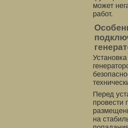
может нег
работ.
Особенн
подклю
генера
Установка
генератор
безопасно
техническ
Перед уст
провести 
размещени
на стабил
попадания