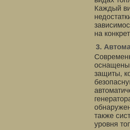
Каждый ви
недостатк
зависимос
на конкре
3. Автом
Современн
оснащены 
защиты, к
безопасну
автоматич
генератор
обнаружен
также сис
уровня то