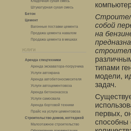
Кладочная сухая смесь
компьютер
Штукатурная сухая смесь
Бетон
Строител
Цемент
собой пе
Вагонные поставки цемента
на бензин
Продажа цемента навалом
Продажа цемента в мешках
предназна
строител
УСЛУГИ
различным
Аренда спецтехники
типами ге
Аренда экскаватора-погрузчика
Услуги автокрана
модели, и
Аренда автобетоносмесителя
задач.
Услуги автоцементовоза
Аренда бетононасоса
Существу
Услуги самосвала
использов
Аренда бортовой техники
Прайс на услуги цементовоза
первых, о
Строительство домов, коттеджей
способны 
Малоэтажное строительство
количеств
Оформление документации