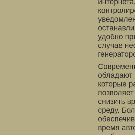
интернета
контролир
уведомлен
останавли
удобно пр
случае не
генератор
Современн
обладают 
которые р
позволяет
снизить в
среду. Бо
обеспечив
время авт