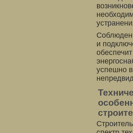
возникнов
необходим
устранени
Соблюдени
и подключ
обеспечит
энергосна
успешно в
непредвид
Техниче
особен
строит
Строитель
спектр те