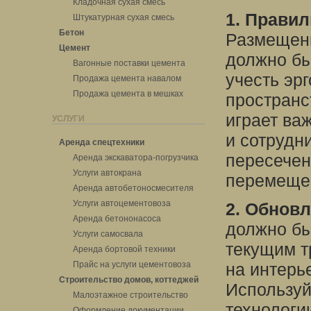
Кладочная сухая смесь
1. Прави
Штукатурная сухая смесь
Бетон
Размещени
Цемент
должно бы
Вагонные поставки цемента
учесть эр
Продажа цемента навалом
Продажа цемента в мешках
пространс
играет ва
УСЛУГИ
и сотрудн
Аренда спецтехники
пересечен
Аренда экскаватора-погрузчика
Услуги автокрана
перемеще
Аренда автобетоносмесителя
Услуги автоцементовоза
2. Обновл
Аренда бетононасоса
должно бы
Услуги самосвала
текущим т
Аренда бортовой техники
Прайс на услуги цементовоза
на интерь
Строительство домов, коттеджей
Используй
Малоэтажное строительство
технологи
Оформление документации