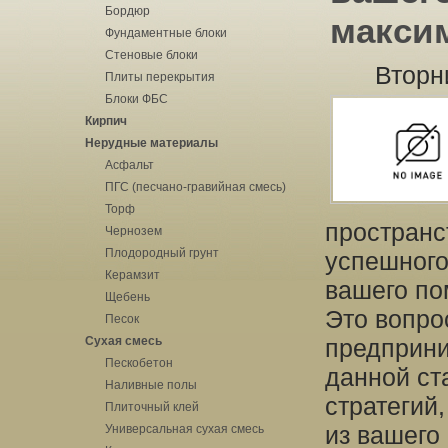
Бордюр
макси
Фундаментные блоки
Стеновые блоки
Вторн
Плиты перекрытия
Блоки ФБС
Кирпич
Нерудные материалы
Асфальт
ПГС (песчано-гравийная смесь)
Торф
пространс
Чернозем
Плодородный грунт
успешного
Керамзит
вашего п
Щебень
Это вопро
Песок
Сухая смесь
предприни
Пескобетон
данной ст
Наливные полы
стратегий
Плиточный клей
из вашего
Универсальная сухая смесь