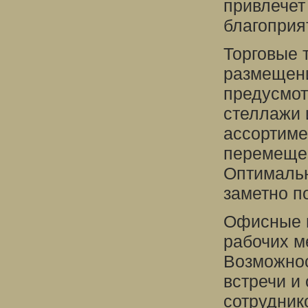
привлечет
благоприя
Торговые 
размещени
предусмот
стеллажи 
ассортиме
перемеще
Оптимальн
заметно п
Офисные 
рабочих м
Возможнос
встречи и
сотрудник