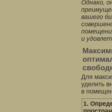
Однако, о
преимуще
вашего би
совершен
помещения
и удовлет
Максим
оптима
свобод
Для макси
уделить в
в помещен
1. Опред
простран