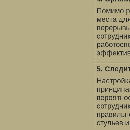
Помимо р
места дл
перерывы
сотрудни
работосп
эффектив
5. Следи
Настройка
принципа
вероятно
сотрудник
правильн
стульев 