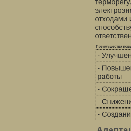
терморегу
электроэн
отходами 
способств
ответстве
Преимущества повы
- Улучше
- Повыше
работы
- Сокращ
- Снижени
- Создан
Адапта