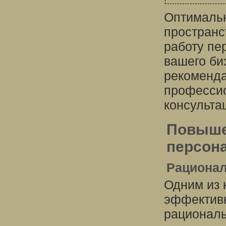
Оптимальн
пространс
работу пе
вашего би
рекоменда
професси
консульта
Повыше
персон
Рационал
Одним из 
эффективн
рациональ