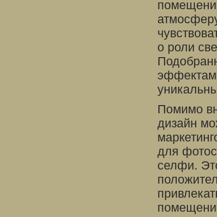
помещени
атмосферу
чувствова
о роли све
Подобран
эффектами
уникальны
Помимо вн
дизайн мо
маркетинг
для фотос
селфи. Эт
положител
привлекат
помещени