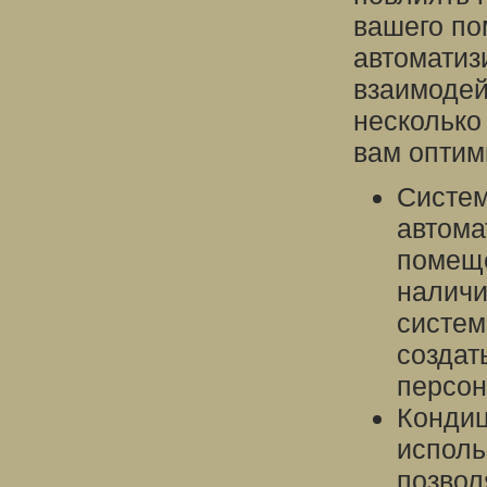
вашего по
автоматиз
взаимодей
несколько
вам оптим
Систем
автома
помеще
наличи
систем
создат
персон
Конди
исполь
позвол