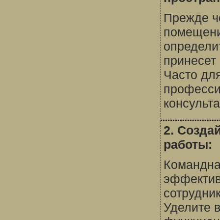
Прежде ч
помещени
определи
принесет
Часто для
професси
консульта
2. Созда
работы:
Командна
эффектив
сотрудни
Уделите 