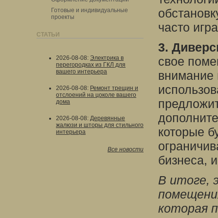
обстановк
Готовые и индивидуальные
проекты
часто игр
СТАТЬИ
3. Дивер
2026-08-08
:
Электрика в
свое поме
перегородках из ГКЛ для
вашего интерьера
внимание 
использов
2026-08-08
:
Ремонт трещин и
отслоений на цоколе вашего
предложит
дома
дополните
2026-08-08
:
Деревянные
жалюзи и шторы для стильного
которые б
интерьера
ограничив
Все новости
бизнеса, 
В итоге, 
помещения
которая п