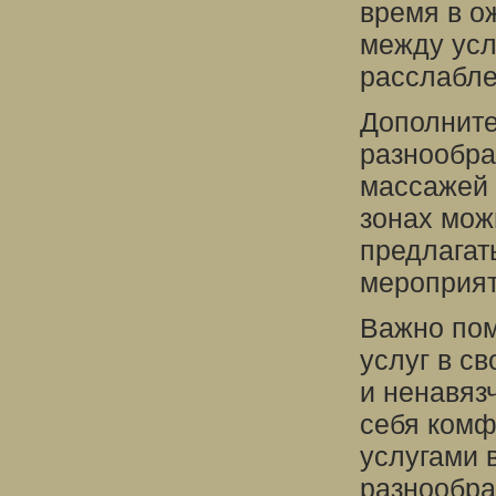
время в о
между усл
расслабле
Дополните
разнообра
массажей 
зонах мож
предлагат
мероприят
Важно пом
услуг в с
и ненавяз
себя комф
услугами 
разнообра