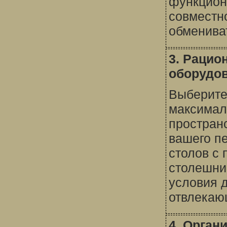
функциона
совместн
обменива
3. Рацио
оборудов
Выберите
максимал
пространс
вашего п
столов с
столешни
условия д
отвлекаю
4. Орган