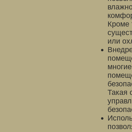
влажно
комфор
Кроме 
сущест
или ох
Внедре
помеще
многие
помеще
безопа
Такая 
управл
безопа
Исполь
позвол