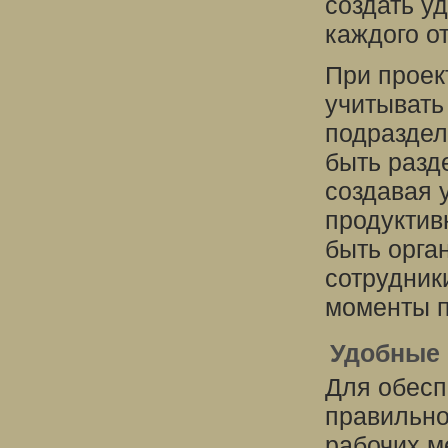
создать у
каждого о
При проек
учитывать
подраздел
быть разд
создавая 
продуктив
быть орга
сотрудник
моменты 
Удобные 
Для обесп
правильно
рабочих м