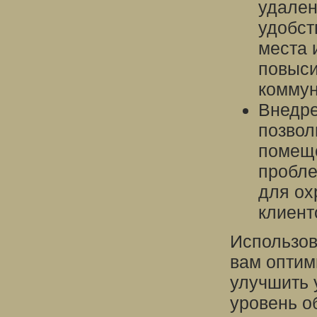
удален
удобст
места 
повыси
коммун
Внедре
позвол
помеще
пробле
для ох
клиент
Использов
вам оптим
улучшить 
уровень о