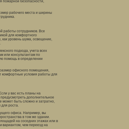
ия пожарной безопасности,
азмер рабочего места и ширины
трудника.
й работы сотрудников. Все
икой для комфортного
, как уровень шума, освещение,
.
ексного подхода, учета всех
ам или консультантам по
ую помощь в определении
й размер офисного помещения,
ет комфортные условия работы для
сли у вас есть планы на
 предусмотреть дополнительное
е может быть сложно и затратно,
 для роста.
ущего офиса. Например, вы
ространства в том же здании.
лощадей на соседних этажах или в
м вариантом, чем переезд на