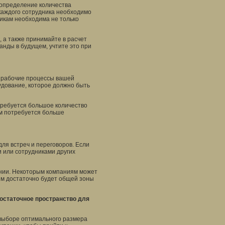
 определение количества
а каждого сотрудника необходимо
никам необходима не только
, а также принимайте в расчет
нды в будущем, учтите это при
 рабочие процессы вашей
удование, которое должно быть
требуется большое количество
ам потребуется больше
ля встреч и переговоров. Если
и или сотрудниками других
ении. Некоторым компаниям может
им достаточно будет общей зоны
достаточное пространство для
 выборе оптимального размера