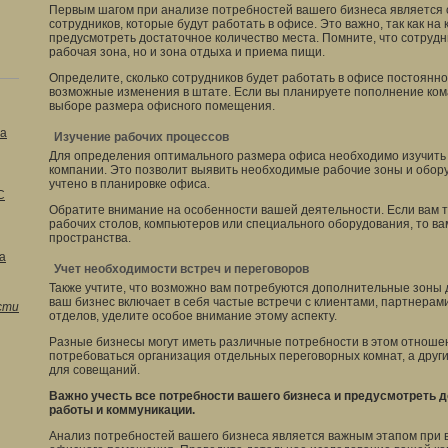
Первым шагом при анализе потребностей вашего бизнеса является
сотрудников, которые будут работать в офисе. Это важно, так как н
предусмотреть достаточное количество места. Помните, что сотруд
рабочая зона, но и зона отдыха и приема пищи.
Определите, сколько сотрудников будет работать в офисе постоянно
возможные изменения в штате. Если вы планируете пополнение кома
выборе размера офисного помещения.
на
Изучение рабочих процессов
Для определения оптимального размера офиса необходимо изучить
компании. Это позволит выявить необходимые рабочие зоны и обор
учтено в планировке офиса.
С
Обратите внимание на особенности вашей деятельности. Если вам 
рабочих столов, компьютеров или специального оборудования, то в
пространства.
а
Учет необходимости встреч и переговоров
Также учтите, что возможно вам потребуются дополнительные зоны д
ваш бизнес включает в себя частые встречи с клиентами, партнерам
сти
отделов, уделите особое внимание этому аспекту.
Разные бизнесы могут иметь различные потребности в этом отнош
потребоваться организация отдельных переговорных комнат, а друг
для совещаний.
Важно учесть все потребности вашего бизнеса и предусмотреть 
работы и коммуникации.
Анализ потребностей вашего бизнеса является важным этапом при