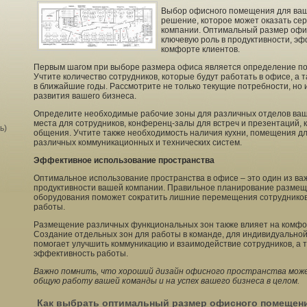
Выбор офисного помещения для ваше
решение, которое может оказать се
компании. Оптимальный размер офис
ключевую роль в продуктивности, э
комфорте клиентов.
Первым шагом при выборе размера офиса является определение по
Учтите количество сотрудников, которые будут работать в офисе, а
в ближайшие годы. Рассмотрите не только текущие потребности, но
развития вашего бизнеса.
Определите необходимые рабочие зоны для различных отделов ваш
места для сотрудников, конференц-залы для встреч и презентаций, 
ь)
общения. Учтите также необходимость наличия кухни, помещения д
различных коммуникационных и технических систем.
Эффективное использование пространства
Оптимальное использование пространства в офисе – это один из в
продуктивности вашей компании. Правильное планирование размещ
оборудования поможет сократить лишние перемещения сотрудников
работы.
Размещение различных функциональных зон также влияет на комфо
Создание отдельных зон для работы в команде, для индивидуальной
помогает улучшить коммуникацию и взаимодействие сотрудников, а
эффективность работы.
Важно помнить, что хороший дизайн офисного пространства мож
общую работу вашей команды и на успех вашего бизнеса в целом.
Как выбрать оптимальный размер офисного помещен