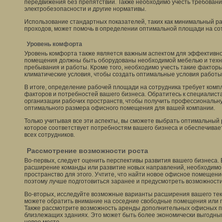
передвижения без препятствий. Также необходимо учесть требован
электробезопасности и другие нормативы.
Использование стандартных показателей, таких как минимальный р
проходов, может помочь в определении оптимальной площади на со
Уровень комфорта
Уровень комфорта также является важным аспектом для эффективно
помещения должны быть оборудованы необходимой мебелью и техн
пребывания и работы. Кроме того, необходимо учесть такие факторы
климатические условия, чтобы создать оптимальные условия работы
В итоге, определение рабочей площади на сотрудника требует компл
факторов и потребностей вашего бизнеса. Обратитесь к специалист
организации рабочих пространств, чтобы получить профессиональн
оптимального размера офисного помещения для вашей компании.
Только учитывая все эти аспекты, вы сможете выбрать оптимальны
которое соответствует потребностям вашего бизнеса и обеспечива
всех сотрудников.
Рассмотрение возможности роста
Во-первых, следует оценить перспективы развития вашего бизнеса. Е
расширение команды или развитие новых направлений, необходимо
пространство для этого. Учтите, что найти новое офисное помещени
поэтому лучше подготовиться заранее и предусмотреть возможности
Во-вторых, исследуйте возможные варианты расширения вашего тек
можете обратить внимание на соседние свободные помещения или п
Также рассмотрите возможность аренды дополнительных офисных п
близлежащих зданиях. Это может быть более экономически выгодны