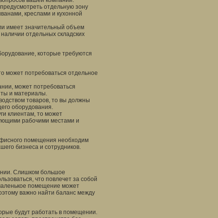
вопросов вашей компании.
 предусмотреть отдельную зону
иванами, креслами и кухонной
или имеет значительный объем
в наличии отдельных складских
орудование, которые требуются
 то может потребоваться отдельное
ании, может потребоваться
нты и материалы.
водством товаров, то вы должны
щего оборудования.
ги клиентам, то может
вующими рабочими местами и
 офисного помещения необходим
шего бизнеса и сотрудников.
ании. Слишком большое
ьзоваться, что повлечет за собой
маленькое помещение может
оэтому важно найти баланс между
торые будут работать в помещении.