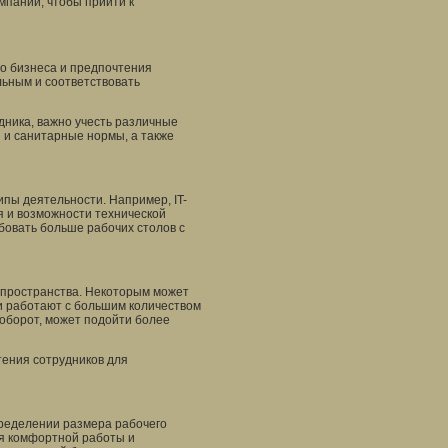
пании, чтобы прийти к
о бизнеса и предпочтения
льным и соответствовать
дника, важно учесть различные
 и санитарные нормы, а также
пы деятельности. Например, IT-
я и возможности технической
бовать больше рабочих столов с
 пространства. Некоторым может
и работают с большим количеством
аоборот, может подойти более
ения сотрудников для
ределении размера рабочего
ля комфортной работы и