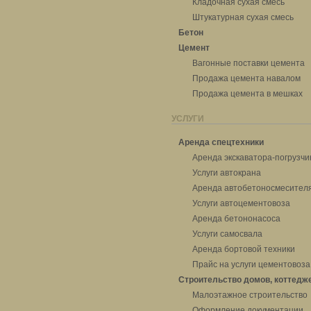
Кладочная сухая смесь
Штукатурная сухая смесь
Бетон
Цемент
Вагонные поставки цемента
Продажа цемента навалом
Продажа цемента в мешках
УСЛУГИ
Аренда спецтехники
Аренда экскаватора-погрузчи
Услуги автокрана
Аренда автобетоносмесител
Услуги автоцементовоза
Аренда бетононасоса
Услуги самосвала
Аренда бортовой техники
Прайс на услуги цементовоза
Строительство домов, коттедж
Малоэтажное строительство
Оформление документации