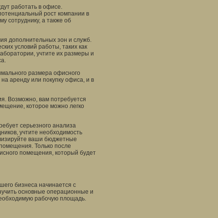
дут работать в офисе.
 потенциальный рост компании в
у сотруднику, а также об
чия дополнительных зон и служб.
ких условий работы, таких как
боратории, учтите их размеры и
а.
тимального размера офисного
а аренду или покупку офиса, и в
я. Возможно, вам потребуется
мещение, которое можно легко
ребует серьезного анализа
дников, учтите необходимость
ализируйте ваши бюджетные
 помещения. Только после
исного помещения, который будет
шего бизнеса начинается с
зучить основные операционные и
необходимую рабочую площадь.