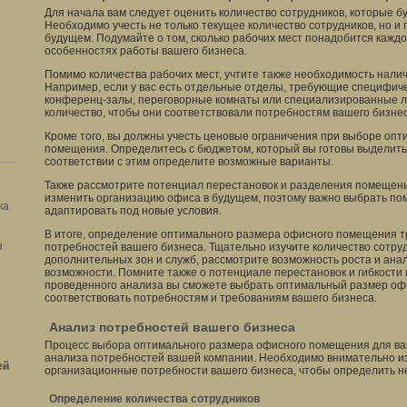
Для начала вам следует оценить количество сотрудников, которые бу
Необходимо учесть не только текущее количество сотрудников, но и
будущем. Подумайте о том, сколько рабочих мест понадобится каждом
особенностях работы вашего бизнеса.
Помимо количества рабочих мест, учтите также необходимость нали
Например, если у вас есть отдельные отделы, требующие специфичес
конференц-залы, переговорные комнаты или специализированные ла
количество, чтобы они соответствовали потребностям вашего бизнес
Кроме того, вы должны учесть ценовые ограничения при выборе оп
помещения. Определитесь с бюджетом, который вы готовы выделить н
соответствии с этим определите возможные варианты.
Также рассмотрите потенциал перестановок и разделения помещени
изменить организацию офиса в будущем, поэтому важно выбрать по
ка
адаптировать под новые условия.
В итоге, определение оптимального размера офисного помещения т
я
потребностей вашего бизнеса. Тщательно изучите количество сотру
дополнительных зон и служб, рассмотрите возможность роста и ан
возможности. Помните также о потенциале перестановок и гибкости
проведенного анализа вы сможете выбрать оптимальный размер оф
соответствовать потребностям и требованиям вашего бизнеса.
Анализ потребностей вашего бизнеса
Процесс выбора оптимального размера офисного помещения для ва
анализа потребностей вашей компании. Необходимо внимательно и
ей
организационные потребности вашего бизнеса, чтобы определить 
Определение количества сотрудников