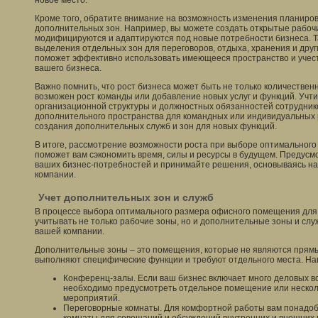
новое место.
Кроме того, обратите внимание на возможность изменения планиров
дополнительных зон. Например, вы можете создать открытые рабочи
модифицируются и адаптируются под новые потребности бизнеса. Т
выделения отдельных зон для переговоров, отдыха, хранения и дру
поможет эффективно использовать имеющееся пространство и учес
вашего бизнеса.
Важно помнить, что рост бизнеса может быть не только количествен
возможен рост команды или добавление новых услуг и функций. Учт
организационной структуры и должностных обязанностей сотрудник
дополнительного пространства для командных или индивидуальных р
создания дополнительных служб и зон для новых функций.
В итоге, рассмотрение возможности роста при выборе оптимальног
поможет вам сэкономить время, силы и ресурсы в будущем. Предус
ваших бизнес-потребностей и принимайте решения, основываясь на
компании.
Учет дополнительных зон и служб
В процессе выбора оптимального размера офисного помещения для
учитывать не только рабочие зоны, но и дополнительные зоны и слу
вашей компании.
Дополнительные зоны – это помещения, которые не являются прям
выполняют специфические функции и требуют отдельного места. На
Конференц-залы. Если ваш бизнес включает много деловых вс
необходимо предусмотреть отдельное помещение или нескол
мероприятий.
Переговорные комнаты. Для комфортной работы вам понадо