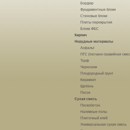
Бордюр
Фундаментные блоки
Стеновые блоки
Плиты перекрытия
Блоки ФБС
Кирпич
Нерудные материалы
Асфальт
ПГС (песчано-гравийная смес
Торф
Чернозем
Плодородный грунт
Керамзит
Щебень
Песок
Сухая смесь
Пескобетон
Наливные полы
Плиточный клей
Универсальная сухая смесь