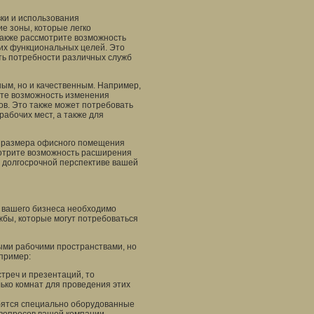
ки и использования
е зоны, которые легко
акже рассмотрите возможность
гих функциональных целей. Это
ть потребности различных служб
ным, но и качественным. Например,
ите возможность изменения
ов. Это также может потребовать
абочих мест, а также для
о размера офисного помещения
мотрите возможность расширения
 долгосрочной перспективе вашей
 вашего бизнеса необходимо
жбы, которые могут потребоваться
ыми рабочими пространствами, но
пример:
треч и презентаций, то
ько комнат для проведения этих
бятся специально оборудованные