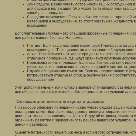
комнаты для совещаний и обсуждений внутренних и внешних 
Зона отдыха. Важно учесть потребности ваших сотрудников и
для отдыха и релаксации. Это может быть общая комната с д
зоной для перекусов.
Складские помещения. Если ваш бизнес связан с торговлей 
материалов и оборудования, то стоит учесть необходимость 
помещений.
Дополнительные службы – это специализированные помещения и об
для работы вашего бизнеса. Например:
IT-отдел. Если ваша компания имеет свою IT-инфраструктуру,
помещение для IT-специалистов и серверного оборудования.
Архив. В зависимости от характера деятельности вашей комп
отдельное помещение, где будут храниться архивные докуме
Производственные площади. Если ваш бизнес связан с произ
учесть наличие производственных площадей и соответствую
Служба обслуживания клиентов. Если вы предоставляете услу
потребоваться отдельная служба обслуживания с соответст
оборудованием.
Учет дополнительных зон и служб в выборе оптимального размера
для обеспечения эффективной работы и комфортных условий для ва
Оптимальное сочетание цены и размера
При выборе офисного помещения нужно учесть бюджет вашей комп
помещение может быть слишком дорогостоящим и неправильно испол
дополнительные финансовые затраты. С другой стороны, слишком 
ограничить развитие и эффективность работы ваших сотрудников. П
ценой и размером.
Оцените потребности вашего бизнеса и количество сотрудников, ко