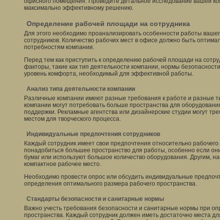
офисного помещения. Проведите детальное исследование вашей ком
максимально эффективному решению.
Определение рабочей площади на сотрудника
Для этого необходимо проанализировать особенности работы вашег
сотрудников. Количество рабочих мест в офисе должно быть оптима
потребностям компании.
Перед тем как приступить к определению рабочей площади на сотру
факторы, такие как тип деятельности компании, нормы безопасности
уровень комфорта, необходимый для эффективной работы.
Анализ типа деятельности компании
Различные компании имеют разные требования к работе и разные ти
компании могут потребовать больше пространства для оборудовани
поддержки. Рекламные агентства или дизайнерские студии могут тре
местом для творческого процесса.
Индивидуальные предпочтения сотрудников
Каждый сотрудник имеет свои предпочтения относительно рабочего
понадобиться большее пространство для работы, особенно если он
бумаг или используют большое количество оборудования. Другим, н
компактное рабочее место.
Необходимо провести опрос или обсудить индивидуальные предпочт
определения оптимального размера рабочего пространства.
Стандарты безопасности и санитарные нормы
Важно учесть требования безопасности и санитарные нормы при оп
пространства. Каждый сотрудник должен иметь достаточно места д