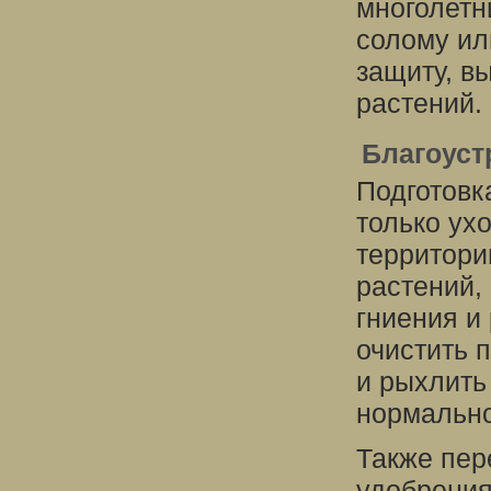
многолетн
солому ил
защиту, в
растений.
Благоуст
Подготовка
только ух
территории
растений,
гниения и
очистить 
и рыхлить
нормально
Также пер
удобрения