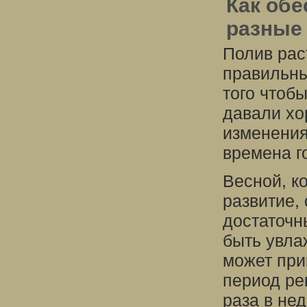
Как обе
разные
Полив раст
правильны
того чтоб
давали хо
изменения
времена г
Весной, к
развитие,
достаточн
быть увла
может при
период ре
раза в нед