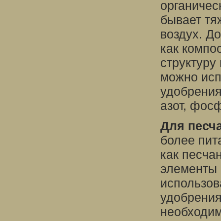
органическ
бывает тя
воздух. Д
как компо
структуру
можно исп
удобрения
азот, фос
Для песч
более пит
как песча
элементы 
использов
удобрения
необходим