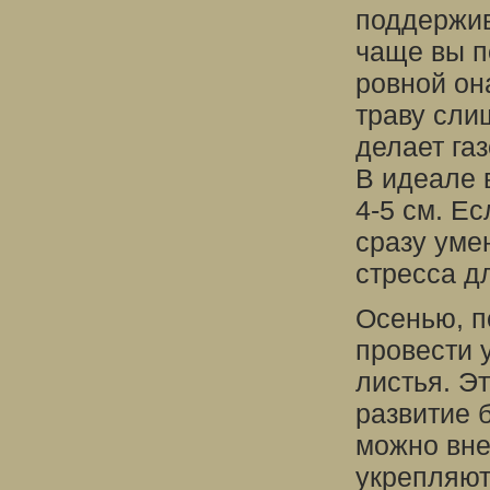
поддержив
чаще вы по
ровной он
траву сли
делает га
В идеале 
4-5 см. Е
сразу уме
стресса д
Осенью, п
провести 
листья. Э
развитие 
можно вне
укрепляют