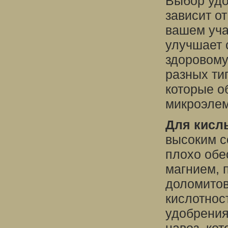
Выбор удо
зависит от
вашем уча
улучшает 
здоровому
разных ти
которые о
микроэле
Для кисл
высоким с
плохо обе
магнием, 
доломитов
кислотнос
удобрения