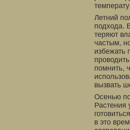
температу
Летний по
подхода. 
теряют вл
частым, н
избежать 
проводить
помнить, 
использов
вызвать ш
Осенью по
Растения 
готовитьс
в это вре