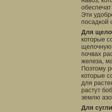
навоз, ко
обеспечат
Эти удобр
посадкой 
Для щело
которые с
щелочную 
почвах ра
железа, м
Поэтому р
которые с
для расте
растут бо
землю азо
Для сугл