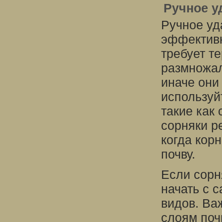
Ручное у
Ручное уд
эффективн
требует т
размножал
иначе они
используй
такие как
сорняки р
когда кор
почву.
Если сорн
начать с 
видов. Ва
слоям поч