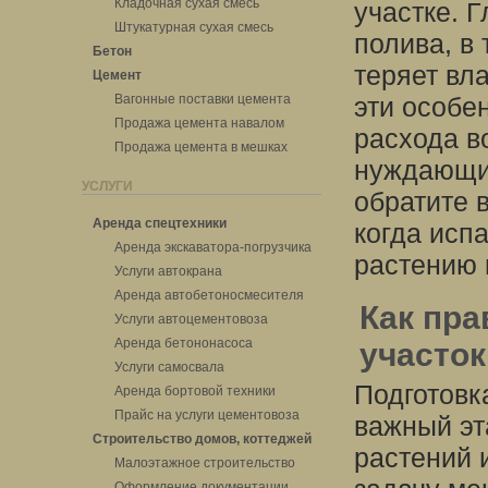
Кладочная сухая смесь
участке. 
Штукатурная сухая смесь
полива, в
Бетон
теряет вл
Цемент
Вагонные поставки цемента
эти особе
Продажа цемента навалом
расхода в
Продажа цемента в мешках
нуждающих
УСЛУГИ
обратите 
Аренда спецтехники
когда исп
Аренда экскаватора-погрузчика
растению 
Услуги автокрана
Аренда автобетоносмесителя
Как пра
Услуги автоцементовоза
Аренда бетононасоса
участок
Услуги самосвала
Подготовк
Аренда бортовой техники
Прайс на услуги цементовоза
важный эт
Строительство домов, коттеджей
растений 
Малоэтажное строительство
Оформление документации