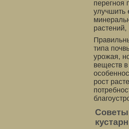
перегноя 
улучшить 
минеральн
растений,
Правильны
типа почв
урожая, н
веществ в
особеннос
рост раст
потребнос
благоустр
Советы 
кустарн