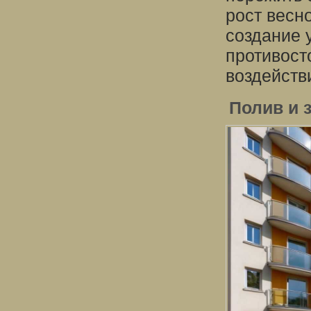
рост весно
создание 
противост
воздейств
Полив и 