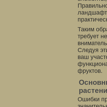
Правильно
ландшафта
практичес
Таким обр
требует н
вниматель
Следуя эт
ваш участ
функцион
фруктов.
Основн
растени
Ошибки пр
значитель