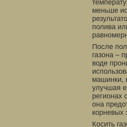
температу
меньше ис
результат
полива ил
равномерн
После пол
газона – п
воде прон
использов
машинки, 
улучшая е
регионах 
она предо
корневых 
Косить га