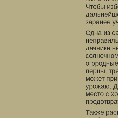
Чтобы изб
дальнейше
заранее у
Одна из с
неправиль
дачники н
солнечном
огородные
перцы, тре
может при
урожаю. Д
место с х
предотвра
Также рас