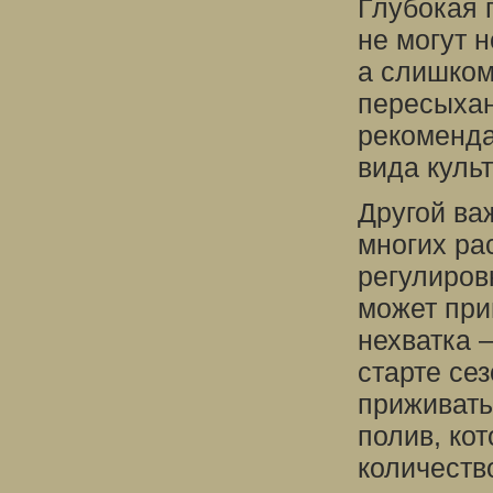
Глубокая 
не могут 
а слишком
пересыхан
рекоменда
вида куль
Другой ва
многих ра
регулиров
может при
нехватка 
старте се
приживать
полив, ко
количеств