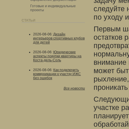
задачу ме
Готовые и индивидуальные
следуйте 
проекты
по уходу и
СТАТЬИ
Первым ша
2026-08-06
:
Дизайн
остатков р
интерьеров спортивных клубов
для детей
предотвра
нормальну
2026-08-06
:
Юридические
аспекты покупки квартиры на
Коста-дель-Соль
внимание 
может быт
2026-08-06
:
Как подключить
коммуникации к участку ИЖС
рыхление,
без ошибок
проникать
Все новости
Следующий
участке р
планирует
обработай