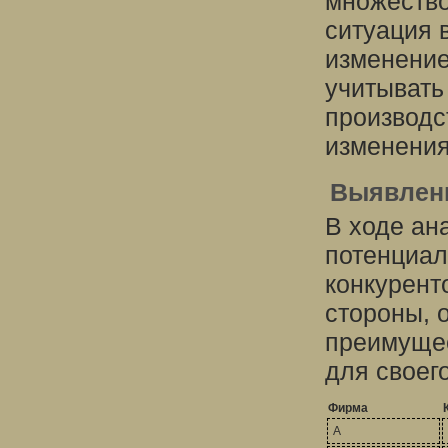
множество
ситуация 
изменение
учитывать
производс
изменения
Выявлени
В ходе ан
потенциал
конкурент
стороны, 
преимущес
для своег
Фирма
А