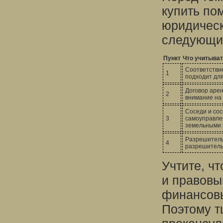
купить по
юридическ
следующи
Пункт
Что учитыва
Соответстви
1
подходит для
Договор арен
2
внимание на 
Соседи и сос
3
самоуправлен
земельными 
Разрешитель
4
разрешитель
Учтите, ч
и правовы
финансов
Поэтому т