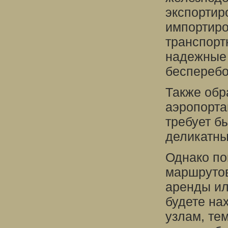
экспортир
импортиро
транспорт
надежные 
бесперебо
Также обр
аэропорта
требует б
деликатны
Однако по
маршрутов
аренды ил
будете на
узлам, те