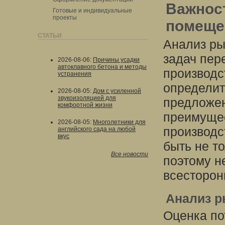
Важнос
Готовые и индивидуальные
проекты
помеще
СТАТЬИ
Анализ ры
задач пер
2026-08-06
:
Причины усадки
автоклавного бетона и методы
производс
устранения
определит
2026-08-05
:
Дом с усиленной
звукоизоляцией для
предложен
комфортной жизни
преимуще
2026-08-05
:
Многолетники для
производс
английского сада на любой
вкус
быть не т
Все новости
поэтому н
всесторон
Анализ р
Оценка по