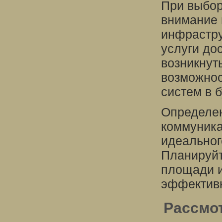
При выбор
внимание 
инфрастру
услуги до
возникнут
возможно
систем в 
Определен
коммуника
идеальног
Планируйт
площади и
эффективн
Рассмо