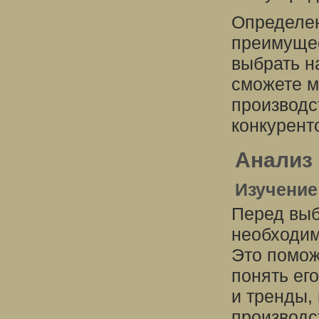
Определен
преимущес
выбрать н
сможете м
производс
конкурент
Анализ 
Изучение
Перед выб
необходим
Это помож
понять ег
и тренды,
производс