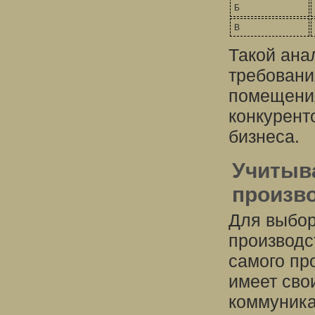
Б
В
Такой ана
требовани
помещения
конкурент
бизнеса.
Учитыв
произв
Для выбор
производс
самого пр
имеет сво
коммуника