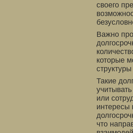
своего пр
возможнос
безусловн
Важно про
долгосроч
количеств
которые м
структуры
Такие дол
учитывать
или сотру
интересы 
долгосроч
что напра
взаимодей