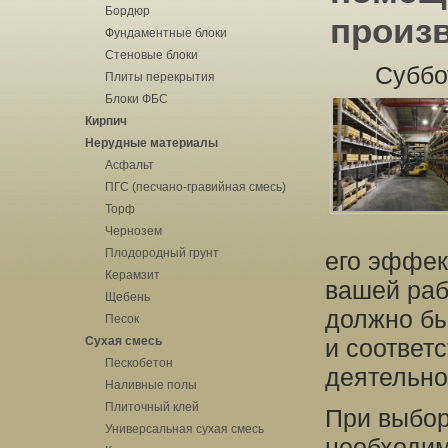
Бордюр
произ
Фундаментные блоки
Стеновые блоки
Суббо
Плиты перекрытия
Блоки ФБС
Кирпич
Нерудные материалы
Асфальт
ПГС (песчано-гравийная смесь)
Торф
Чернозем
Плодородный грунт
его эффек
Керамзит
вашей раб
Щебень
должно бы
Песок
Сухая смесь
и соответ
Пескобетон
деятельно
Наливные полы
Плиточный клей
При выбор
Универсальная сухая смесь
необходим