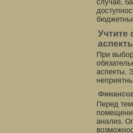
случае, б
доступнос
бюджетны
Учтите
аспект
При выбор
обязатель
аспекты. 
неприятны
Финансо
Перед тем
помещение
анализ. О
возможнос