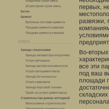
Кладочная сухая смесь
первых, н
Штукатурная сухая смесь
Бетон
местополо
Цемент
развязки,
Вагонные поставки цемента
компания
Продажа цемента навалом
Продажа цемента в мешках
условиями
предприят
УСЛУГИ
Аренда спецтехники
Во-вторых
Аренда экскаватора-погрузчика
характери
Услуги автокрана
все эти п
Аренда автобетоносмесителя
Услуги автоцементовоза
под ваш в
Аренда бетононасоса
площади 
Услуги самосвала
достаточн
Аренда бортовой техники
Прайс на услуги цементовоза
складских
Строительство домов, коттеджей
персонала
Малоэтажное строительство
Оформление документации