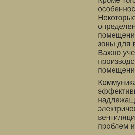
Кроме тог
особеннос
Некоторые
определен
помещения
зоны для 
Важно уче
производс
помещени
Коммуника
эффективн
надлежащи
электриче
вентиляци
проблем и