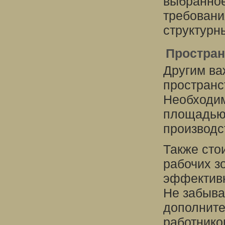
выбранное
требовани
структурн
Простран
Другим в
пространс
Необходим
площадью
производс
Также сто
рабочих з
эффективн
Не забыва
дополнит
работнико