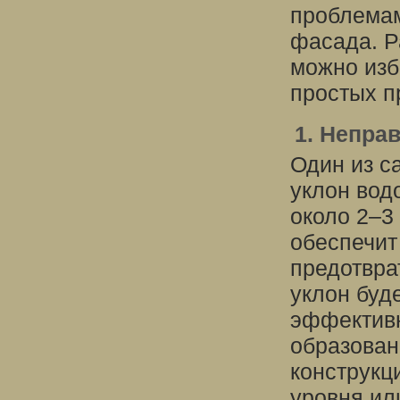
проблемам
фасада. Р
можно изб
простых п
1. Непра
Один из с
уклон вод
около 2–3
обеспечит
предотвра
уклон буд
эффективн
образован
конструкц
уровня ил