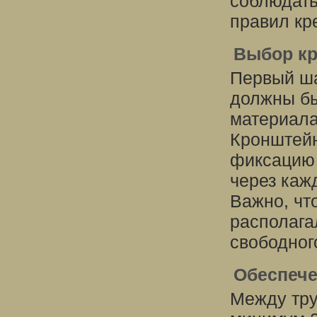
соблюдать
правил кр
Выбор кр
Первый ша
должны бы
материала
Кронштей
фиксацию 
через каж
Важно, чт
располага
свободног
Обеспече
Между тру