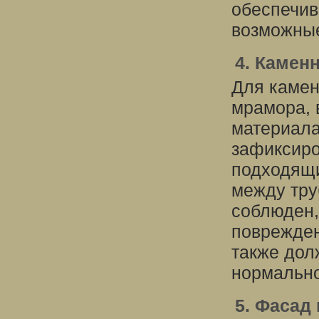
обеспечив
возможные
4. Камен
Для камен
мрамора, 
материала
зафиксиро
подходящи
между тру
соблюден,
поврежден
также дол
нормально
5. Фасад