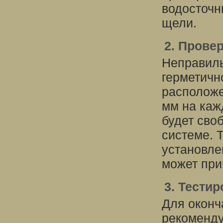
водосточн
щели.
2. Прове
Неправиль
герметичн
расположе
мм на кажд
будет сво
системе. 
установле
может при
3. Тести
Для оконч
рекоменду