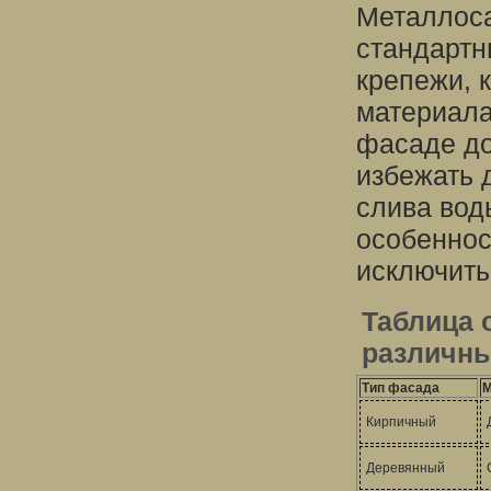
Металлоса
стандартн
крепежи, 
материала
фасаде до
избежать 
слива вод
особеннос
исключить
Таблица 
различн
Тип фасада
М
Кирпичный
Деревянный