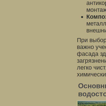
антико
монтаж
Компо
металл
внешни
При выбор
важно уче
фасада зд
загрязнен
легко чис
химически
Основн
водост