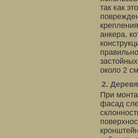
так как э
поврежден
крепления
анкера, к
конструкц
правильно
застойных
около 2 см
2. Дерев
При монта
фасад сле
склонност
поверхнос
кронштейн