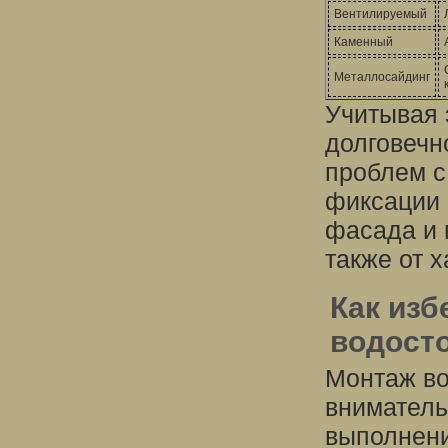
Вентилируемый
Каменный
Металлосайдинг
Учитывая 
долговечн
проблем с
фиксации 
фасада и 
также от 
Как изб
водост
Монтаж во
вниматель
выполнени