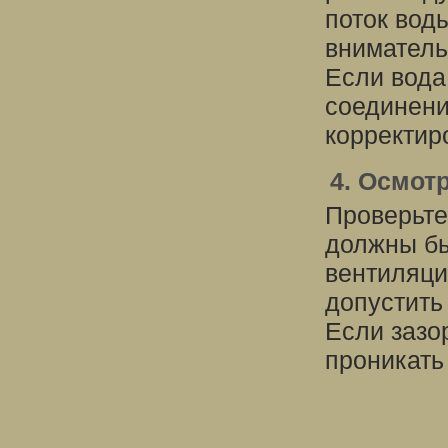
поток вод
вниматель
Если вода
соединени
корректир
4. Осмот
Проверьте
должны бы
вентиляци
допустить
Если зазо
проникать