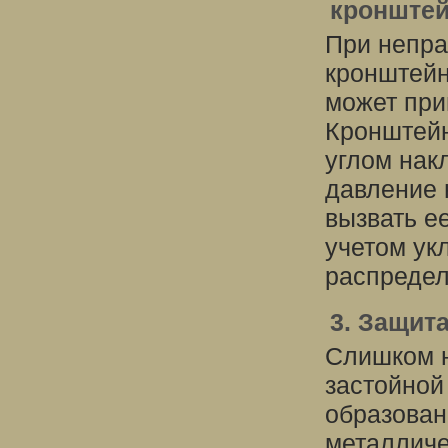
кронште
При непра
кронштейн
может при
Кронштейн
углом нак
давление 
вызвать е
учетом ук
распредел
3. Защит
Слишком н
застойной
образован
металличе