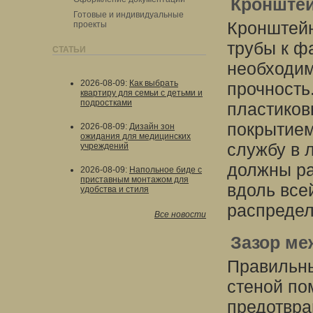
Кронште
Готовые и индивидуальные
Кронштейн
проекты
трубы к ф
СТАТЬИ
необходим
2026-08-09
:
Как выбрать
прочность
квартиру для семьи с детьми и
подростками
пластиков
покрытием
2026-08-09
:
Дизайн зон
ожидания для медицинских
службу в 
учреждений
должны ра
2026-08-09
:
Напольное биде с
приставным монтажом для
вдоль все
удобства и стиля
распредел
Все новости
Зазор ме
Правильны
стеной по
предотвра