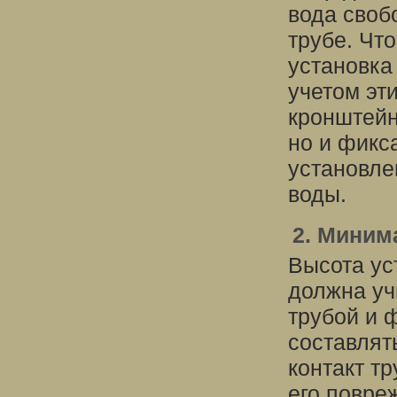
вода своб
трубе. Чт
установка
учетом эт
кронштейн
но и фикс
установле
воды.
2. Миним
Высота ус
должна уч
трубой и 
составлят
контакт т
его повре