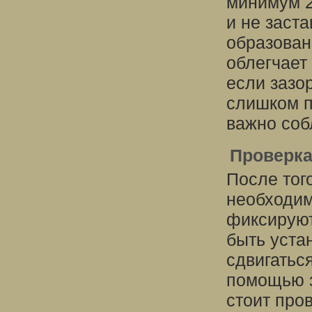
минимум 2
и не заст
образован
облегчает
если зазо
слишком п
важно соб
Проверка
После тог
необходим
фиксируют
быть уста
сдвигатьс
помощью з
стоит про