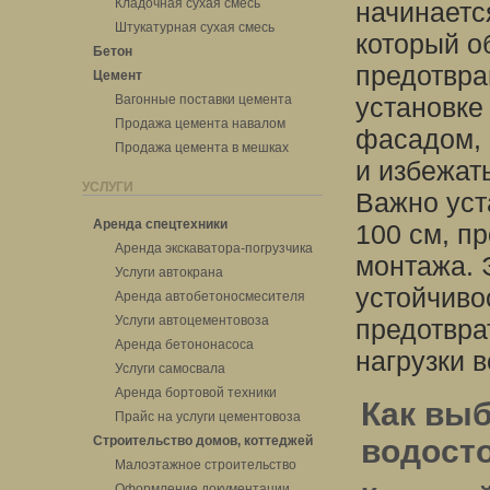
Кладочная сухая смесь
начинаетс
Штукатурная сухая смесь
который о
Бетон
предотвра
Цемент
Вагонные поставки цемента
установке
Продажа цемента навалом
фасадом, 
Продажа цемента в мешках
и избежат
УСЛУГИ
Важно уст
Аренда спецтехники
100 см, п
Аренда экскаватора-погрузчика
монтажа. 
Услуги автокрана
устойчиво
Аренда автобетоносмесителя
Услуги автоцементовоза
предотвра
Аренда бетононасоса
нагрузки 
Услуги самосвала
Аренда бортовой техники
Как вы
Прайс на услуги цементовоза
Строительство домов, коттеджей
водост
Малоэтажное строительство
Оформление документации