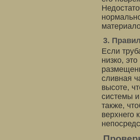
Недостато
нормально
материало
3. Прави
Если труб
низко, эт
размещени
сливная ч
высоте, ч
системы и
также, чт
верхнего к
непосредс
Проверк