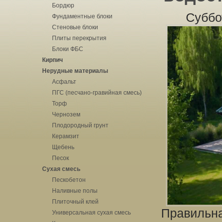
Бордюр
Суббо
Фундаментные блоки
Стеновые блоки
Плиты перекрытия
Блоки ФБС
Кирпич
Нерудные материалы
Асфальт
ПГС (песчано-гравийная смесь)
Торф
Чернозем
Плодородный грунт
Керамзит
Щебень
Песок
Сухая смесь
Пескобетон
Наливные полы
Плиточный клей
Правильна
Универсальная сухая смесь