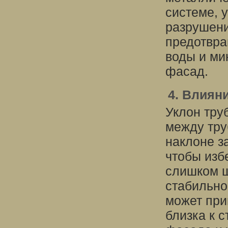
системе, 
разрушени
предотвра
воды и ми
фасад.
4. Влиян
Уклон тру
между тру
наклоне з
чтобы изб
слишком ш
стабильно
может при
близка к 