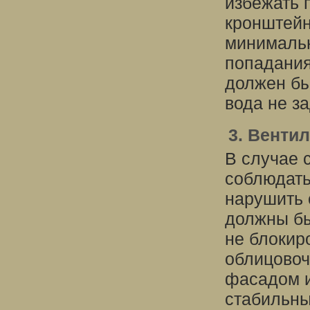
избежать 
кронштейн
минимальн
попадания
должен бы
вода не з
3. Венти
В случае 
соблюдать
нарушить 
должны бы
не блокир
облицовоч
фасадом и
стабильны