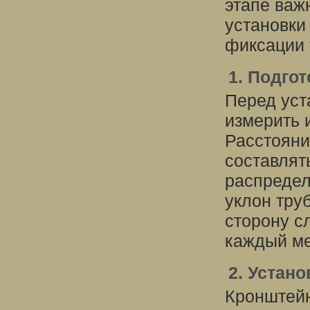
этапе важ
установки
фиксации 
1. Подгот
Перед уст
измерить 
Расстоян
составлят
распредел
уклон тру
сторону с
каждый ме
2. Устан
Кронштейн