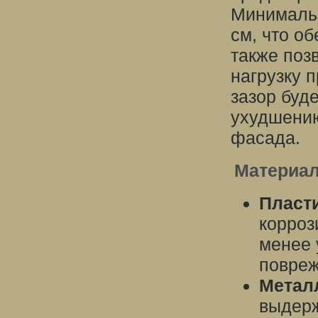
Минимальн
см, что о
также поз
нагрузку 
зазор буд
ухудшени
фасада.
Материал
Пласт
корроз
менее 
повре
Метал
выдерж