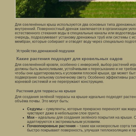
Для озеленённых крыш используются два основных типа дренажных 
внутренний. Поверхностный дренаж заключается в организации укл
естественного стекания воды в специальные каналы или водоотводы
очередь, подразумевает установку дренажных труб или системы с 
мембран, которые собирают и отводят воду через специально подго
Устройство дренажной подушки
Какие растения подходят для кровельных садов
Для озеленённой кровли, особенно с инверсией, выбор растений игр
должны быть выносливыми, устойчивыми к пересыханию и не требова
чтобы они адаптировались к условиям плоской крыши, где может быт
подвергание сильному солнечному свету. Особенно эффективны рас
корневой системой и не перегружают конструкцию.
Растения для террасы на крыше
Для создания зелёной террасы на крыше идеально подходят растен
объёма почвы. Это могут быть:
Седумы
– суккуленты, которые прекрасно переносят как жару,
чувствуют даже в небольшом слое грунта.
Мхи
– идеальны для создания зелёного покрытия на крыше. О
адаптируются к экстремальным условиям.
Почвопокровные растения
– такие как низкорослые сорта ти
быстро покрывают поверхность, улучшая теплоизоляцию и пр