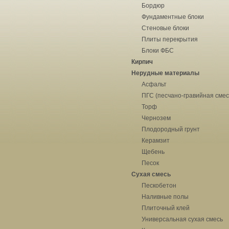
Бордюр
Фундаментные блоки
Стеновые блоки
Плиты перекрытия
Блоки ФБС
Кирпич
Нерудные материалы
Асфальт
ПГС (песчано-гравийная смес
Торф
Чернозем
Плодородный грунт
Керамзит
Щебень
Песок
Сухая смесь
Пескобетон
Наливные полы
Плиточный клей
Универсальная сухая смесь