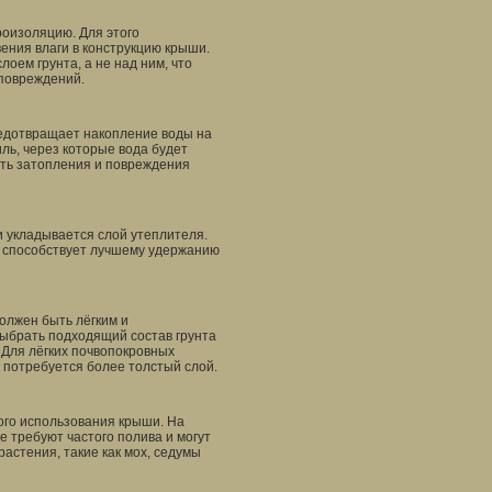
роизоляцию. Для этого
ения влаги в конструкцию крыши.
оем грунта, а не над ним, что
 повреждений.
едотвращает накопление воды на
ль, через которые вода будет
ать затопления и повреждения
 укладывается слой утеплителя.
е способствует лучшему удержанию
должен быть лёгким и
ыбрать подходящий состав грунта
 Для лёгких почвопокровных
й потребуется более толстый слой.
ого использования крыши. На
е требуют частого полива и могут
астения, такие как мох, седумы