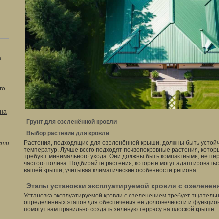
а
го
кна
Грунт для озеленённой кровли
Выбор растений для кровли
Растения, подходящие для озеленённой крыши, должны быть устойч
сти
температур. Лучше всего подходят почвопокровные растения, котор
требуют минимального ухода. Они должны быть компактными, не пер
частого полива. Подбирайте растения, которые могут адаптировать
вашей крыши, учитывая климатические особенности региона.
Этапы установки эксплуатируемой кровли с озеленен
Установка эксплуатируемой кровли с озеленением требует тщательн
определённых этапов для обеспечения её долговечности и функци
помогут вам правильно создать зелёную террасу на плоской крыше.