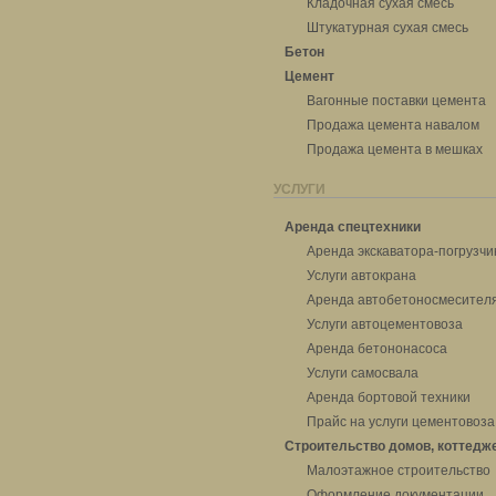
Кладочная сухая смесь
Штукатурная сухая смесь
Бетон
Цемент
Вагонные поставки цемента
Продажа цемента навалом
Продажа цемента в мешках
УСЛУГИ
Аренда спецтехники
Аренда экскаватора-погрузчи
Услуги автокрана
Аренда автобетоносмесител
Услуги автоцементовоза
Аренда бетононасоса
Услуги самосвала
Аренда бортовой техники
Прайс на услуги цементовоза
Строительство домов, коттедж
Малоэтажное строительство
Оформление документации