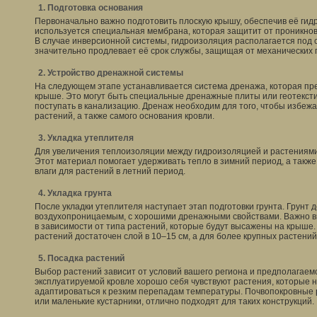
1. Подготовка основания
Первоначально важно подготовить плоскую крышу, обеспечив её гид
используется специальная мембрана, которая защитит от проникнов
В случае инверсионной системы, гидроизоляция располагается под сл
значительно продлевает её срок службы, защищая от механических
2. Устройство дренажной системы
На следующем этапе устанавливается система дренажа, которая пр
крыше. Это могут быть специальные дренажные плиты или геотексти
поступать в канализацию. Дренаж необходим для того, чтобы избеж
растений, а также самого основания кровли.
3. Укладка утеплителя
Для увеличения теплоизоляции между гидроизоляцией и растениями
Этот материал помогает удерживать тепло в зимний период, а такж
влаги для растений в летний период.
4. Укладка грунта
После укладки утеплителя наступает этап подготовки грунта. Грунт 
воздухопроницаемым, с хорошими дренажными свойствами. Важно в
в зависимости от типа растений, которые будут высажены на крыше.
растений достаточен слой в 10–15 см, а для более крупных растени
5. Посадка растений
Выбор растений зависит от условий вашего региона и предполагаем
эксплуатируемой кровле хорошо себя чувствуют растения, которые н
адаптироваться к резким перепадам температуры. Почвопокровные р
или маленькие кустарники, отлично подходят для таких конструкций.