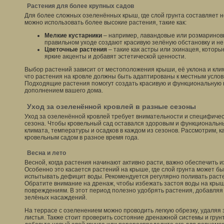
Растения для более крупных садов
Для более сложных озеленённых крыш, где слой грунта составляет н
можно использовать более высокие растения, такие как:
Мелкие кустарники
– например, лавандовые или розмариновы
правильном уходе создают красивую зелёную обстановку и не
Цветочные растения
– такие как астры или эхинацея, которы
яркие акценты и добавят эстетической ценности.
Выбор растений зависит от местоположения крыши, её уклона и клим
что растения на кровле должны быть адаптированы к местным услов
Подходящие растения помогут создать красивую и функциональную 
дополнением вашего дома.
Уход за озеленённой кровлей в разные сезоны
Уход за озеленённой кровлей требует внимательности и специфичес
сезона. Чтобы кровельный сад оставался здоровым и функциональн
климата, температуры и осадков в каждом из сезонов. Рассмотрим, к
кровельным садом в разное время года.
Весна и лето
Весной, когда растения начинают активно расти, важно обеспечить и
Особенно это касается растений на крыше, где слой грунта может бы
испытывать дефицит воды. Рекомендуется регулярно поливать растен
Обратите внимание на дренаж, чтобы избежать застоя воды на крыше
повреждениям. В этот период полезно удобрять растения, добавля
зелёных насаждений.
На террасе с озеленением можно проводить легкую обрезку, удаля
листья. Также стоит проверить состояние дренажной системы и грун