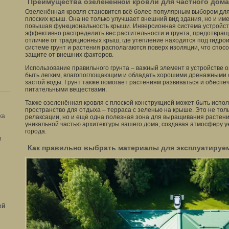
Преимущества озеленённой кровли для частного дома
Озеленённая кровля становится всё более популярным выбором для
плоских крыш. Она не только улучшает внешний вид здания, но и им
повышая функциональность крыши. Инверсионная система устройст
эффективно распределить вес растительности и грунта, предотвраща
отличие от традиционных крыш, где утепление находится под гидро
системе грунт и растения располагаются поверх изоляции, что спосо
защите от внешних факторов.
Использование правильного грунта – важный элемент в устройстве 
быть легким, влагопоглощающим и обладать хорошими дренажными 
застой воды. Грунт также помогает растениям развиваться и обесп
питательными веществами.
Также озеленённая кровля с плоской конструкцией может быть испо
пространство для отдыха – терраса с зеленью на крыше. Это не тол
ка
релаксации, но и ещё одна полезная зона для выращивания растений
уникальной частью архитектуры вашего дома, создавая атмосферу у
города.
я
Как правильно выбрать материалы для эксплуатируе
ей