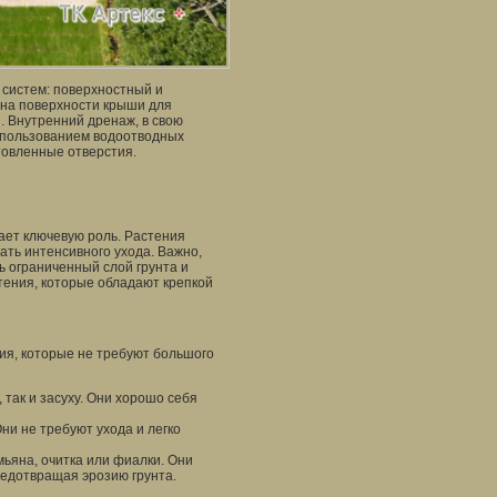
систем: поверхностный и
она поверхности крыши для
. Внутренний дренаж, в свою
использованием водоотводных
товленные отверстия.
ает ключевую роль. Растения
ть интенсивного ухода. Важно,
ь ограниченный слой грунта и
тения, которые обладают крепкой
ия, которые не требуют большого
 так и засуху. Они хорошо себя
ни не требуют ухода и легко
мьяна, очитка или фиалки. Они
едотвращая эрозию грунта.