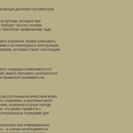
есколько десятков сантиметров,
е кустики, которые при
 требуют частого полива.
е обеспечат кровельному саду
ата в регионе. Важно учитывать,
иям и не перегружать конструкцию.
кровлю, которая станет настоящим
кого подхода в зависимости от
ым, важно учитывать особенности
ак правильно ухаживать за
х достаточным количеством влаги.
ть ограничен, и растения могут
ия, особенно в сухую погоду.
, что может привести к
я специальные подкормки для
я засохшие или поврежденные
та – в случае необходимости