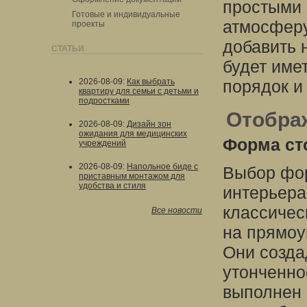
простыми 
Готовые и индивидуальные
атмосферу
проекты
добавить 
СТАТЬИ
будет име
2026-08-09
:
Как выбрать
порядок и
квартиру для семьи с детьми и
подростками
Отображ
2026-08-09
:
Дизайн зон
ожидания для медицинских
Форма ст
учреждений
2026-08-09
:
Напольное биде с
Выбор фор
приставным монтажом для
удобства и стиля
интерьера
классичес
Все новости
на прямоу
Они созда
утонченно
выполнен 