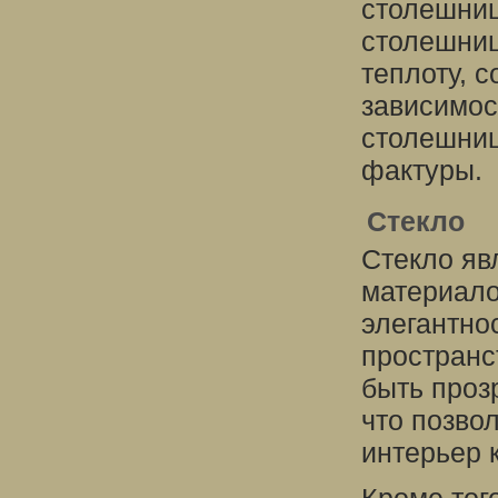
столешниц
столешниц
теплоту, 
зависимос
столешниц
фактуры.
Стекло
Стекло яв
материало
элегантно
пространс
быть проз
что позво
интерьер 