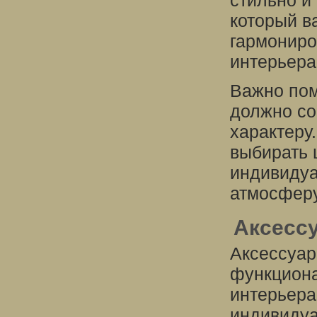
стильно и
который в
гармониро
интерьера
Важно пом
должно со
характеру
выбирать 
индивидуа
атмосферу
Аксесс
Аксессуар
функциона
интерьера
индивидуа