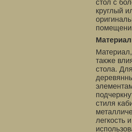
стол с бо
круглый и
оригиналь
помещени
Материал
Материал,
также вли
стола. Дл
деревянн
элементам
подчеркну
стиля каб
металличе
легкость 
использов