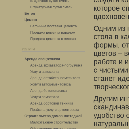
Кладочная сухая смесь
которое с
Штукатурная сухая смесь
Бетон
вдохновен
Цемент
Вагонные поставки цемента
Одним из 
Продажа цемента навалом
стола в к
Продажа цемента в мешках
формы, от
УСЛУГИ
цветов – в
Аренда спецтехники
работе и 
Аренда экскаватора-погрузчика
с чистыми
Услуги автокрана
станет ид
Аренда автобетоносмесителя
Услуги автоцементовоза
творческо
Аренда бетононасоса
Другим ин
Услуги самосвала
Аренда бортовой техники
скандинав
Прайс на услуги цементовоза
удобство 
Строительство домов, коттеджей
натуральн
Малоэтажное строительство
Оформление документации