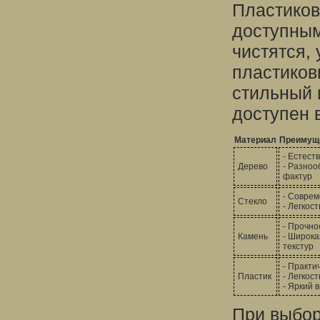
Пластиков
доступным
чистятся,
пластиков
стильный 
доступен 
Материал
Преимущ
- Естест
Дерево
- Разноо
фактур
- Соврем
Стекло
- Легкос
- Прочно
Камень
- Широка
текстур
- Практи
Пластик
- Легкост
- Яркий 
При выбор