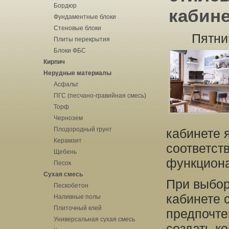
Бордюр
кабине
Фундаментные блоки
Стеновые блоки
Пятни
Плиты перекрытия
Блоки ФБС
Кирпич
Нерудные материалы
Асфальт
ПГС (песчано-гравийная смесь)
Торф
Чернозем
Плодородный грунт
кабинете 
Керамзит
соответст
Щебень
функциона
Песок
Сухая смесь
При выбор
Пескобетон
кабинете 
Наливные полы
Плиточный клей
предпочте
Универсальная сухая смесь
создать к