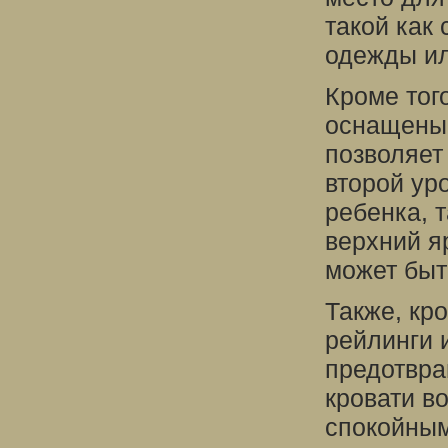
такой как
одежды ил
Кроме тог
оснащены 
позволяет
второй ур
ребенка, т
верхний я
может быт
Также, кр
рейлинги 
предотвра
кровати в
спокойным