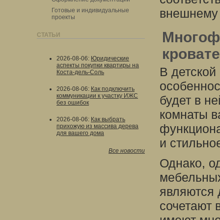
внешнему
Готовые и индивидуальные
проекты
Многоф
СТАТЬИ
кроват
2026-08-06
:
Юридические
аспекты покупки квартиры на
В детской
Коста-дель-Соль
особеннос
2026-08-06
:
Как подключить
коммуникации к участку ИЖС
будет в н
без ошибок
комнаты в
2026-08-06
:
Как выбрать
функциона
прихожую из массива дерева
для вашего дома
и стильно
Все новости
Однако, о
мебельных
являются 
сочетают 