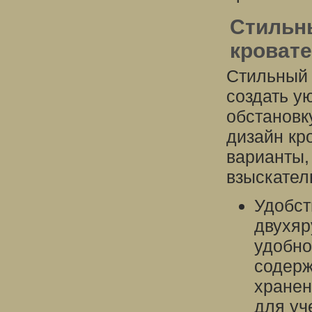
Стильн
кроват
Стильный 
создать у
обстановк
дизайн кр
варианты,
взыскател
Удобст
двухяр
удобно
содерж
хранен
для уч