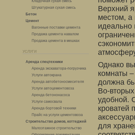
Кладочная сухая смесь
Верхний я
Штукатурная сухая смесь
Бетон
местом, а
Цемент
идеально 
Вагонные поставки цемента
ограничен
Продажа цемента навалом
Продажа цемента в мешках
сэкономит
атмосферу
УСЛУГИ
Аренда спецтехники
Однако вы
Аренда экскаватора-погрузчика
комнаты –
Услуги автокрана
должна бы
Аренда автобетоносмесителя
Услуги автоцементовоза
Во-вторых
Аренда бетононасоса
удобной. 
Услуги самосвала
кроватей 
Аренда бортовой техники
Прайс на услуги цементовоза
аксессуар
Строительство домов, коттеджей
для хране
Малоэтажное строительство
соответст
Оформление документации