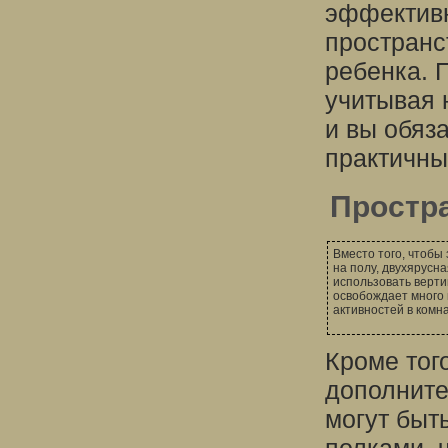
эффективн
пространс
ребенка. 
учитывая 
и вы обяз
практичны
Простр
Вместо того, чтоб
на полу, двухярусн
использовать верти
освобождает много 
активностей в комна
Кроме тог
дополните
могут бы