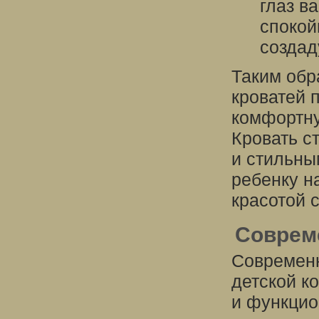
глаз в
спокой
создад
Таким обр
кроватей 
комфортну
Кровать ст
и стильны
ребенку н
красотой 
Соврем
Современн
детской к
и функци