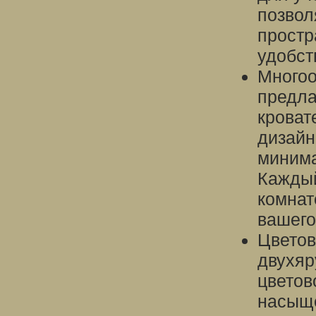
позвол
простр
удобст
Многоо
предла
кроват
дизайн
минима
Каждый
комнат
вашего
Цветов
двухяр
цветов
насыще