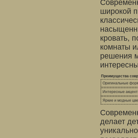
Современн
широкой п
классичес
насыщенны
кровать, 
комнаты и
решения м
интересны
Преимущества совр
Оригинальные фор
Интересные акцен
Яркие и модные цв
Современн
делает де
уникально