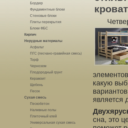
Бордюр
кроват
Фундаментные блоки
Стеновые блоки
Четве
Плиты перекрытия
Блоки ФБС
Кирпич
Нерудные материалы
Асфальт
ПГС (песчано-гравийная смесь)
Торф
Чернозем
Плодородный грунт
элементов
Керамзит
какую выб
Щебень
вариантов
Песок
Сухая смесь
является 
Пескобетон
Двухярус
Наливные полы
Плиточный клей
сна, это 
Универсальная сухая смесь
поможет р