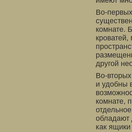
имеют мно
Во-первых
существен
комнате. 
кроватей,
пространс
размещени
другой не
Во-вторых
и удобны 
возможнос
комнате, 
отдельное
обладают 
как ящики