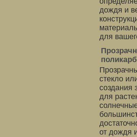
определяе
дождя и в
конструкц
материалы
для вашег
Прозрачн
поликарб
Прозрачны
стекло ил
создания 
для расте
солнечные
большинст
достаточн
от дождя 