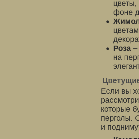
цветы,
фоне д
Жимол
цветам
декора
Роза
– 
на пер
элеган
Цветущие
Если вы х
рассмотри
которые б
перголы. 
и подниму