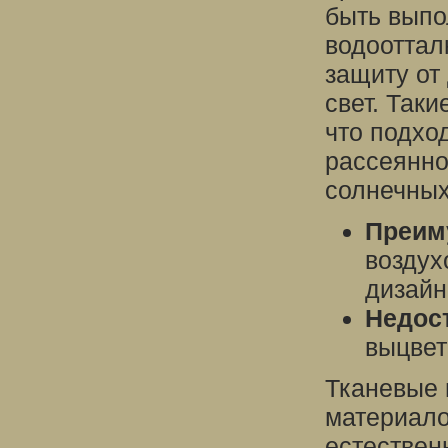
быть выпо
водооттал
защиту от
свет. Таки
что подхо
рассеянно
солнечных
Преим
воздух
дизайн
Недост
выцвет
Тканевые 
материало
естествен