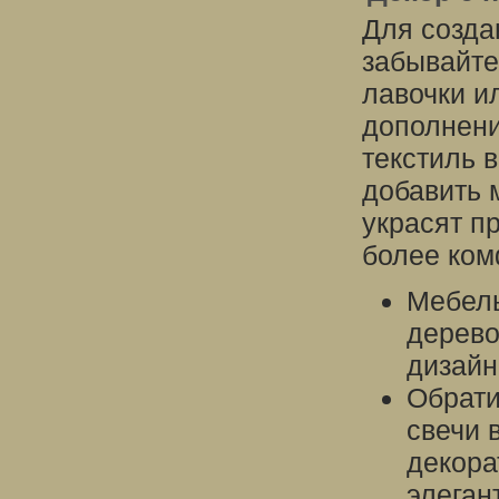
Для созда
забывайте
лавочки и
дополнени
текстиль 
добавить 
украсят п
более ко
Мебель
дерево
дизайн
Обрати
свечи 
декора
элеган