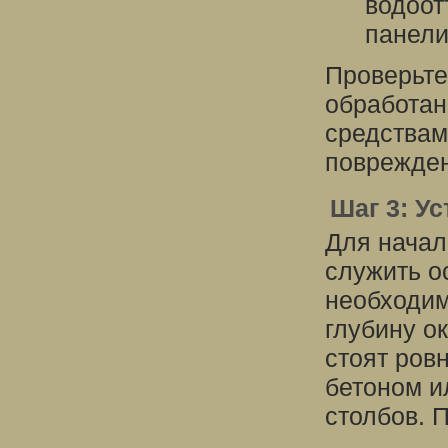
водоот
панели
Проверьте
обработа
средствам
поврежден
Шаг 3: У
Для начал
служить о
необходим
глубину о
стоят ров
бетоном и
столбов. 