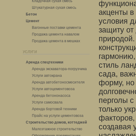
Кладочная сухая смесь
функциона
Штукатурная сухая смесь
акценты в
Бетон
условия д
Цемент
Вагонные поставки цемента
защиту от
Продажа цемента навалом
природой.
Продажа цемента в мешках
конструкц
УСЛУГИ
гармонию,
Аренда спецтехники
стиль лан
Аренда экскаватора-погрузчика
сада, важ
Услуги автокрана
форму, но 
Аренда автобетоносмесителя
Услуги автоцементовоза
долговечн
Аренда бетононасоса
перголы с
Услуги самосвала
только ук
Аренда бортовой техники
Прайс на услуги цементовоза
факторов,
Строительство домов, коттеджей
создавая 
Малоэтажное строительство
наслажден
Оформление документации