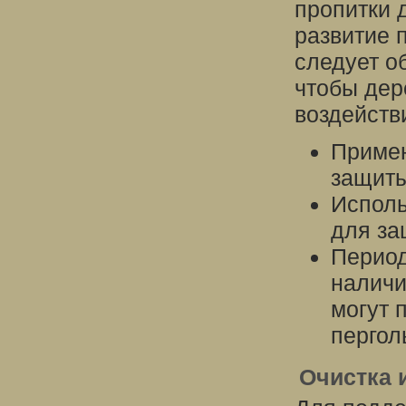
пропитки 
развитие 
следует о
чтобы дер
воздейств
Примен
защиты
Исполь
для за
Период
наличи
могут 
пергол
Очистка 