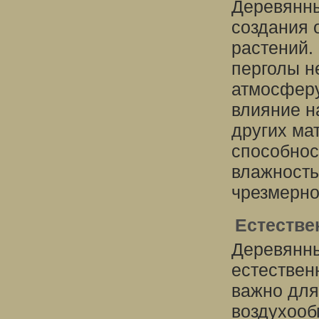
Деревянны
создания 
растений.
перголы н
атмосферу
влияние н
других ма
способнос
влажность
чрезмерно
Естестве
Деревянны
естествен
важно для
воздухооб