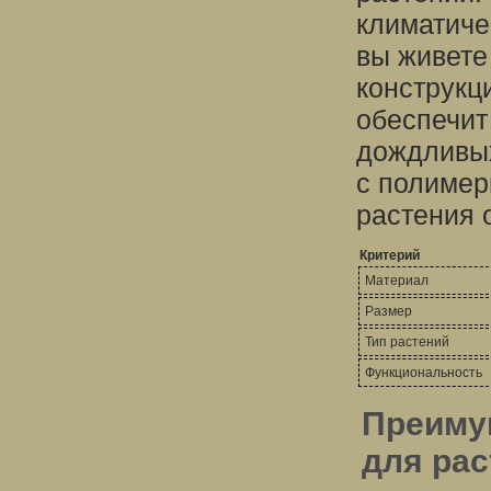
климатиче
вы живете
конструкц
обеспечит
дождливых
с полимер
растения 
Критерий
Материал
Размер
Тип растений
Функциональность
Преиму
для рас