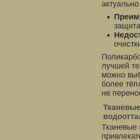
актуально
Преим
защита
Недост
очистк
Поликарбо
лучшей те
можно выб
более тёп
не перено
Тканевые
водоотта
Тканевые 
привлекат