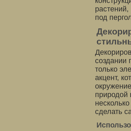
конструкц
растений,
под перго
Декорир
стильн
Декориров
создании 
только эл
акцент, к
окружение
природой 
несколько
сделать с
Использо