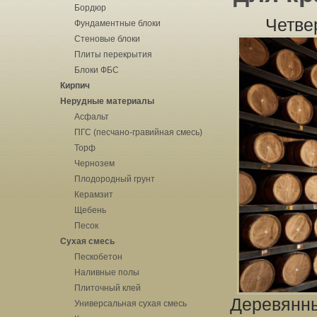
Бордюр
Четве
Фундаментные блоки
Стеновые блоки
Плиты перекрытия
Блоки ФБС
Кирпич
Нерудные материалы
Асфальт
ПГС (песчано-гравийная смесь)
Торф
Чернозем
Плодородный грунт
Керамзит
Щебень
Песок
Сухая смесь
Пескобетон
Наливные полы
Плиточный клей
Деревянны
Универсальная сухая смесь