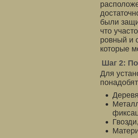
расположе
достаточно
были защи
что участо
ровный и 
которые м
Шаг 2: П
Для устан
понадобя
Деревя
Металл
фикса
Гвозди
Матери