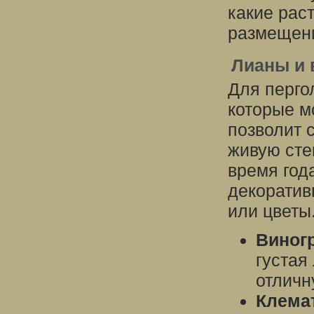
какие рас
размещени
Лианы и 
Для перго
которые м
позволит 
живую сте
время год
декоратив
или цветы
Виног
густая
отличн
Клема