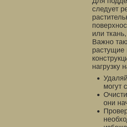
Для подде
следует р
раститель
поверхнос
или ткань
Важно так
растущие 
конструкц
нагрузку 
Удаляй
могут 
Очисти
они на
Провер
необхо