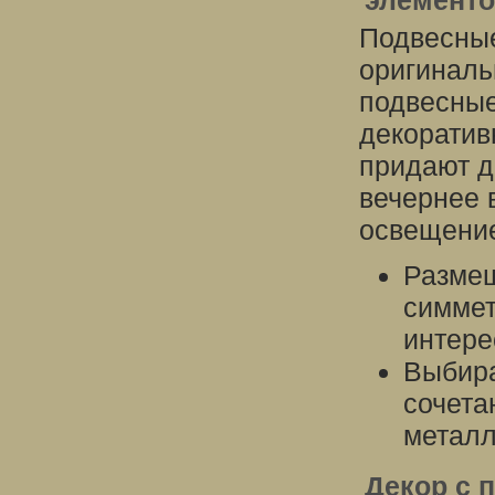
элемент
Подвесные
оригиналь
подвесные
декоратив
придают д
вечернее 
освещени
Разме
симмет
интере
Выбира
сочета
металл
Декор с 