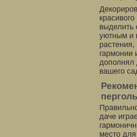
Декориров
красивого
выделить 
уютным и 
растения,
гармонии 
дополнял 
вашего са
Рекоме
перголы
Правильно
даче игра
гармоничн
место для