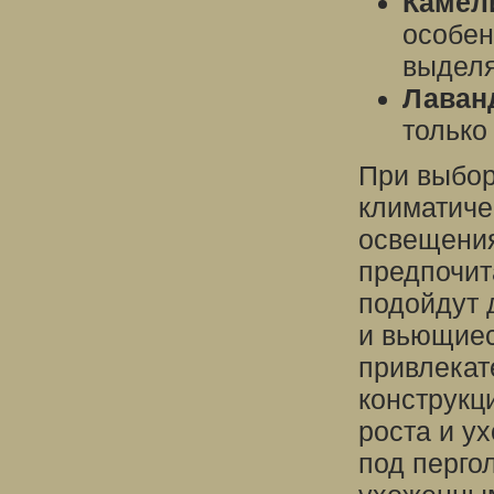
Камел
особен
выделя
Лаван
только
При выбор
климатиче
освещения
предпочит
подойдут 
и вьющиес
привлекат
конструкц
роста и у
под перго