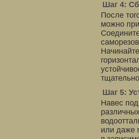
Шаг 4: С
После тог
можно при
Соедините
саморезов
Начинайте
горизонта
устойчиво
тщательно
Шаг 5: У
Навес под
различных
водооттал
или даже 
в зависим