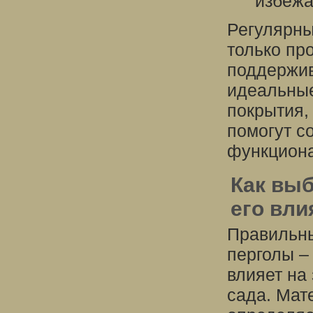
избежа
Регулярны
только пр
поддержив
идеальные
покрытия,
помогут с
функциона
Как выб
его вли
Правильны
перголы –
влияет на
сада. Мате