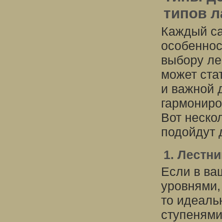
типов 
Каждый са
особеннос
выбору ле
может ста
и важной 
гармониро
Вот неско
подойдут 
1. Лестн
Если в ва
уровнями,
то идеаль
ступенями