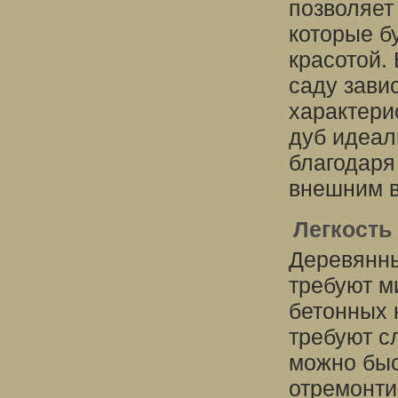
позволяет
которые б
красотой.
саду зави
характери
дуб идеал
благодаря
внешним в
Легкость
Деревянны
требуют м
бетонных 
требуют с
можно быс
отремонти