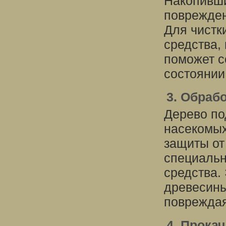
Накопивши
поврежден
Для чистк
средства,
поможет с
состоянии
3. Обраб
Дерево по
насекомых
защиты от
специальн
средства.
древесины
повреждая
4. Прока