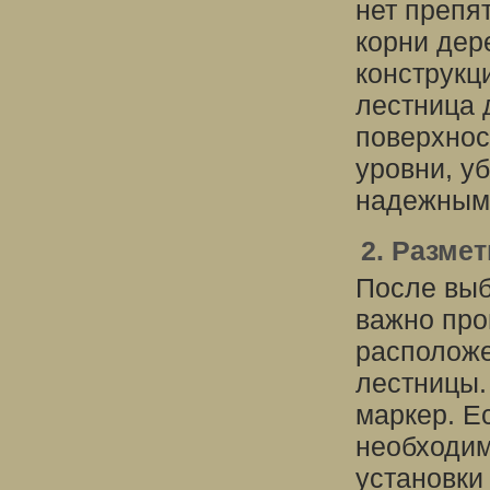
нет препя
корни дер
конструкц
лестница 
поверхнос
уровни, у
надежным
2. Разме
После выб
важно про
расположе
лестницы.
маркер. Ес
необходи
установки