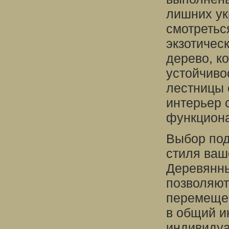
лишних ук
смотретьс
экзотическ
дерево, к
устойчиво
лестницы 
интерьер 
функциона
Выбор под
стиля ваш
Деревянны
позволяют
перемещен
в общий и
индивидуа