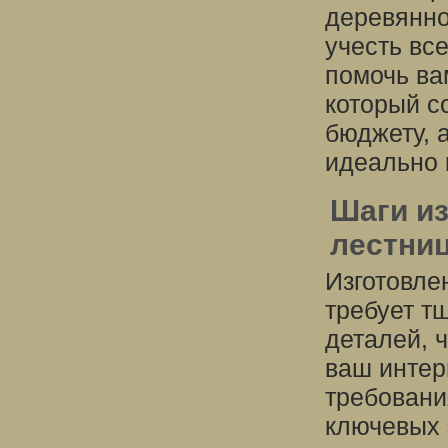
деревянно
учесть вс
помочь ва
который с
бюджету, 
идеально 
Шаги и
лестниц
Изготовле
требует т
деталей, 
ваш интер
требовани
ключевых 