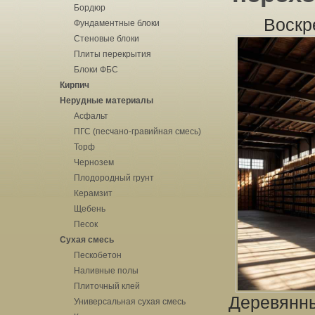
Бордюр
Воскр
Фундаментные блоки
Стеновые блоки
Плиты перекрытия
Блоки ФБС
Кирпич
Нерудные материалы
Асфальт
ПГС (песчано-гравийная смесь)
Торф
Чернозем
Плодородный грунт
Керамзит
Щебень
Песок
Сухая смесь
Пескобетон
Наливные полы
Плиточный клей
Деревянны
Универсальная сухая смесь