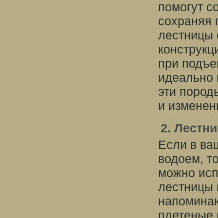
помогут с
сохраняя 
лестницы 
конструкц
при подъе
идеально 
эти пород
и изменен
2. Лестн
Если в ва
водоем, т
можно исп
лестницы 
напоминаю
плетеные 