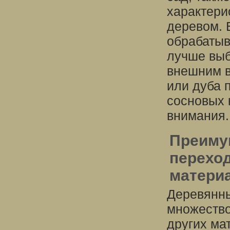
характери
деревом. 
обрабатыв
лучше выб
внешним в
или дуба 
сосновых 
внимания.
Преиму
перехо
матери
Деревянны
множество
других ма