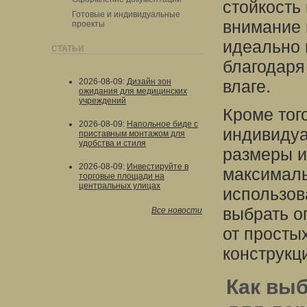
стойкость
Готовые и индивидуальные
внимание 
проекты
идеально 
СТАТЬИ
благодаря
2026-08-09
:
Дизайн зон
влаге.
ожидания для медицинских
учреждений
Кроме тог
2026-08-09
:
Напольное биде с
индивидуа
приставным монтажом для
удобства и стиля
размеры и
2026-08-09
:
Инвестируйте в
максималь
торговые площади на
центральных улицах
использов
выбрать о
Все новости
от просты
конструкц
Как вы