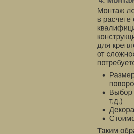
4. Монта
Монтаж ле
в расчете
квалифици
конструкц
для крепл
от сложно
потребуетс
Размер
поворот
Выбор 
т.д.)
Декора
Стоимо
Таким обр