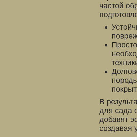
частой об
подготовл
Устойч
повреж
Просто
необхо
техник
Долгов
породы
покрыт
В результ
для сада о
добавят э
создавая 