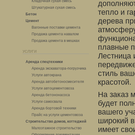
Кладочная сухая смесь
дополняют
Штукатурная сухая смесь
тепло и г
Бетон
дерева пр
Цемент
Вагонные поставки цемента
атмосферу
Продажа цемента навалом
функциона
Продажа цемента в мешках
плавные п
УСЛУГИ
Лестница 
Аренда спецтехники
передвиже
Аренда экскаватора-погрузчика
стиль ваш
Услуги автокрана
красотой.
Аренда автобетоносмесителя
Услуги автоцементовоза
На заказ 
Аренда бетононасоса
будет пол
Услуги самосвала
Аренда бортовой техники
вашего уч
Прайс на услуги цементовоза
широкий в
Строительство домов, коттеджей
имеет свои
Малоэтажное строительство
Оформление документации