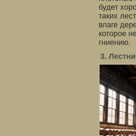
будет хор
таких лес
влаге дер
которое н
гниению.
3. Лестн