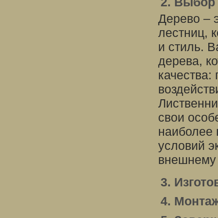
2. Выбор
Дерево – 
лестниц, 
и стиль. 
дерева, к
качества:
воздейств
Лиственни
свои особ
наиболее 
условий э
внешнему 
3. Изгото
4. Монта