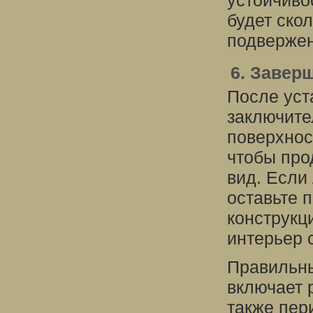
устойчиво
будет ско
подвержен
6. Завер
После уст
заключите
поверхнос
чтобы про
вид. Если
оставьте 
конструкц
интерьер 
Правильны
включает р
также пер