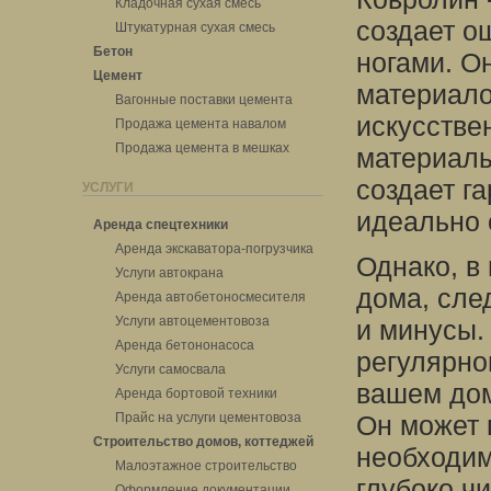
Кладочная сухая смесь
создает о
Штукатурная сухая смесь
Бетон
ногами. О
Цемент
материало
Вагонные поставки цемента
искусстве
Продажа цемента навалом
Продажа цемента в мешках
материалы
создает г
УСЛУГИ
идеально 
Аренда спецтехники
Аренда экскаватора-погрузчика
Однако, в
Услуги автокрана
дома, сле
Аренда автобетоносмесителя
Услуги автоцементовоза
и минусы.
Аренда бетононасоса
регулярно
Услуги самосвала
вашем дом
Аренда бортовой техники
Прайс на услуги цементовоза
Он может 
Строительство домов, коттеджей
необходим
Малоэтажное строительство
глубоко ч
Оформление документации