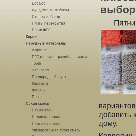
Бордюр
выбор
Фундаментные блоки
Стеновые блоки
Пятни
Плиты перекрытия
Блоки ФБС
Кирпич
Нерудные материалы
Асфальт
ПГС (песчано-гравийная смесь)
Торф
Чернозем
Плодородный грунт
Керамзит
Щебень
Песок
Сухая смесь
вариантов
Пескобетон
добавить 
Наливные полы
дому.
Плиточный клей
Универсальная сухая смесь
Ковролин -