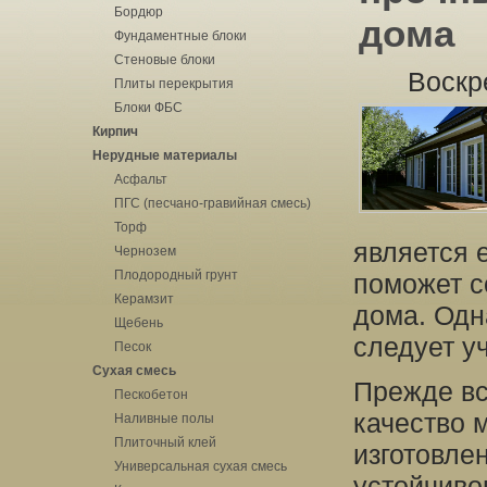
Бордюр
дома
Фундаментные блоки
Стеновые блоки
Воскр
Плиты перекрытия
Блоки ФБС
Кирпич
Нерудные материалы
Асфальт
ПГС (песчано-гравийная смесь)
Торф
является 
Чернозем
Плодородный грунт
поможет с
Керамзит
дома. Одн
Щебень
следует у
Песок
Сухая смесь
Прежде вс
Пескобетон
качество 
Наливные полы
Плиточный клей
изготовлен
Универсальная сухая смесь
устойчиво