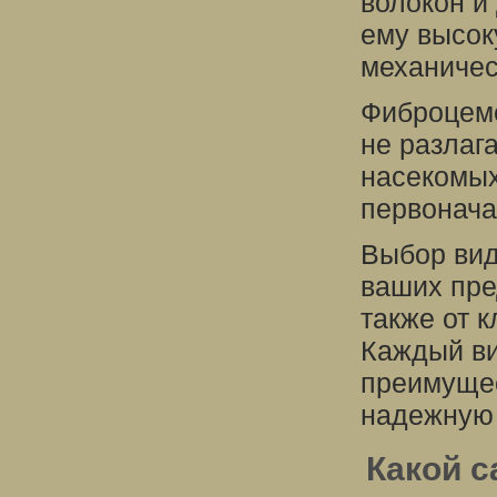
волокон и
ему высок
механичес
Фиброцеме
не разлаг
насекомых
первонача
Выбор вид
ваших пре
также от 
Каждый ви
преимущес
надежную 
Какой с