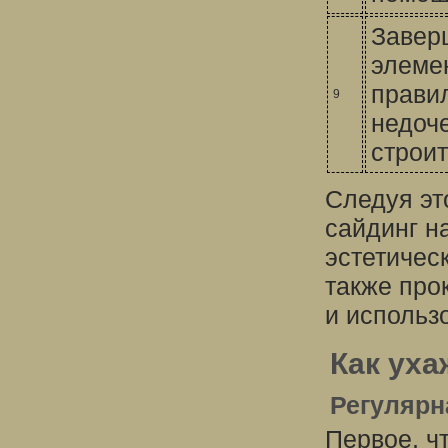
Завер
элеме
правил
9
недоче
строи
Следуя эт
сайдинг н
эстетичес
также про
и использ
Как уха
Регулярн
Первое, ч