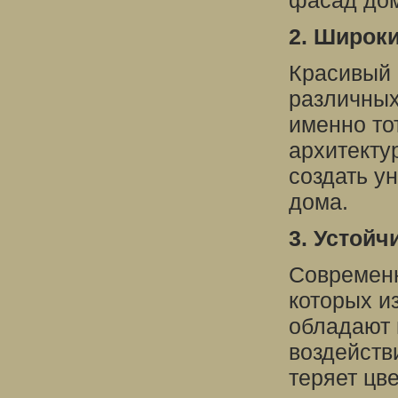
фасад дом
2. Широк
Красивый 
различных
именно то
архитекту
создать у
дома.
3. Устой
Современн
которых и
обладают 
воздейств
теряет цв