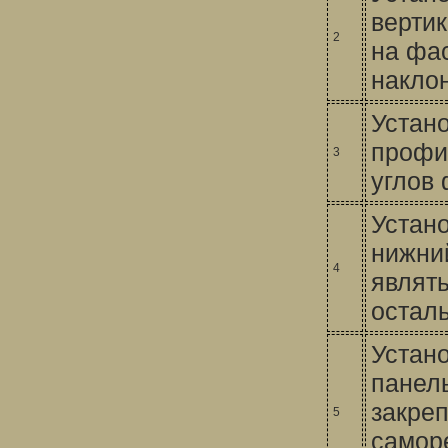
верти
2
на фа
накло
Устано
профил
3
углов
Устано
нижни
4
являть
остал
Устан
панел
закре
5
самор