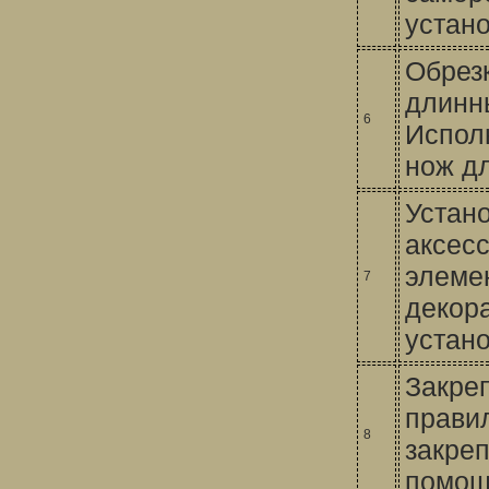
устан
Обрез
длинны
6
Испол
нож дл
Устано
аксесс
элеме
7
декор
устано
Закре
прави
8
закреп
помощ