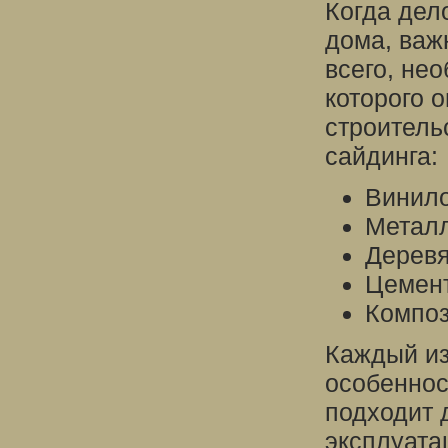
Когда дел
дома, важ
всего, не
которого 
строитель
сайдинга:
Винило
Металл
Деревя
Цемент
Композ
Каждый из
особеннос
подходит 
эксплуата