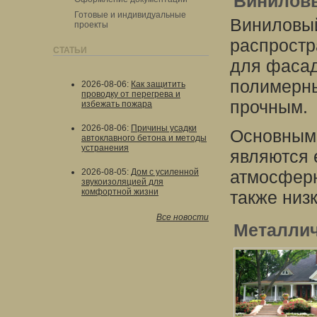
Винилов
Готовые и индивидуальные
Виниловый
проекты
распростр
СТАТЬИ
для фасад
полимерны
2026-08-06
:
Как защитить
проводку от перегрева и
прочным.
избежать пожара
2026-08-06
:
Причины усадки
Основными
автоклавного бетона и методы
устранения
являются 
2026-08-05
:
Дом с усиленной
атмосферн
звукоизоляцией для
комфортной жизни
также низ
Все новости
Металлич