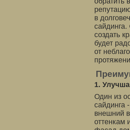
обратить 
репутацию
в долгове
сайдинга.
создать к
будет рад
от неблаг
протяжени
Преиму
1. Улучш
Один из о
сайдинга 
внешний в
оттенкам 