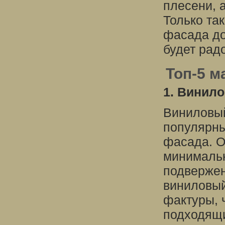
плесени, а
Только та
фасада до
будет радо
Топ-5 м
1. Винило
Виниловый
популярны
фасада. О
минимальн
подвержен
виниловый
фактуры, 
подходящи