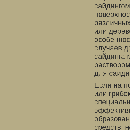
сайдингом
поверхнос
различных
или дерев
особеннос
случаев д
сайдинга 
растворо
для сайди
Если на п
или грибо
специальн
эффективн
образован
средств, 