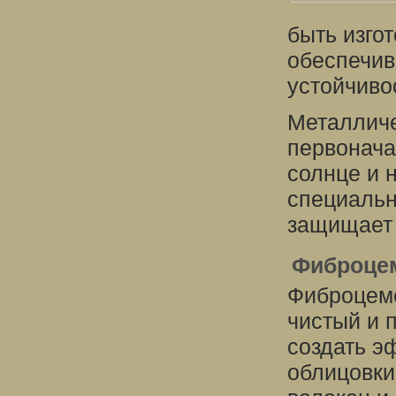
быть изго
обеспечив
устойчиво
Металличе
первонача
солнце и 
специальн
защищает 
Фиброце
Фиброцеме
чистый и 
создать э
облицовки