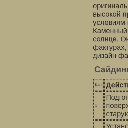
оригиналь
высокой п
условиям 
Каменный 
солнце. О
фактурах,
дизайн фа
Сайдинг
Дейст
Шаг
Подгот
поверх
1
старую
Устано