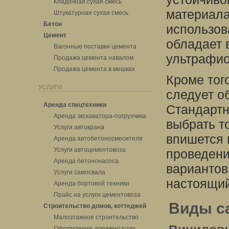
Кладочная сухая смесь
материала
Штукатурная сухая смесь
Бетон
использов
Цемент
обладает 
Вагонные поставки цемента
ультрафио
Продажа цемента навалом
Продажа цемента в мешках
Кроме тог
УСЛУГИ
следует о
Аренда спецтехники
Стандартн
Аренда экскаватора-погрузчика
выбрать т
Услуги автокрана
впишется 
Аренда автобетоносмесителя
Услуги автоцементовоза
проведени
Аренда бетононасоса
вариантов
Услуги самосвала
настоящий
Аренда бортовой техники
Прайс на услуги цементовоза
Виды с
Строительство домов, коттеджей
Малоэтажное строительство
Оформление документации