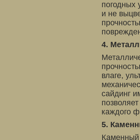
погодных 
и не выцв
прочность
поврежде
4. Металл
Металличе
прочность
влаге, ул
механичес
сайдинг им
позволяет
каждого ф
5. Каменн
Каменный 